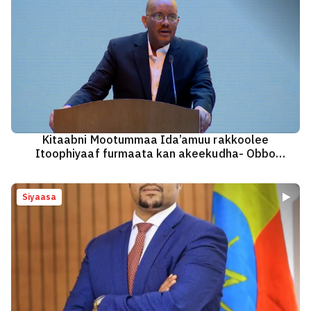
Kitaabni Mootummaa Ida’amuu rakkoolee
Itoophiyaaf furmaata kan akeekudha- Obbo
Geetaachoo Raddaa
Siyaasa