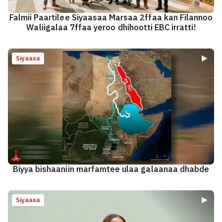
Falmii Paartilee Siyaasaa Marsaa 2ffaa kan Filannoo
Waliigalaa 7ffaa yeroo dhihootti EBC irratti!
Siyaasa
Biyya bishaaniin marfamtee ulaa galaanaa dhabde
Siyaasa