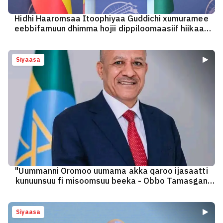
Hidhi Haaromsaa Itoophiyaa Guddichi xumuramee
eebbifamuun dhimma hojii dippiloomaasiif hiikaan
inni qabu ol’aanaa ta'uu Ministeerri dhimma alaa
beeksise
Siyaasa
"Uummanni Oromoo uumama akka qaroo ijasaatti
kunuunsuu fi misoomsuu beeka - Obbo Tamasgan
Xurunaa
Siyaasa