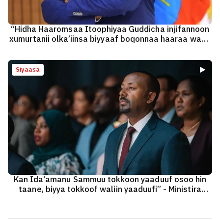
“Hidha Haaromsaa Itoophiyaa Guddicha injifannoon
xumurtanii olka’iinsa biyyaaf boqonnaa haaraa waan
saaqxaniif galatoomaa” - Pirezidaant Shimallis
Abdiisaa
Siyaasa
Kan Ida'amanu Sammuu tokkoon yaaduuf osoo hin
taane, biyya tokkoof waliin yaaduufi” - Ministira
Muummee Abiyyi Ahimad (PhD)