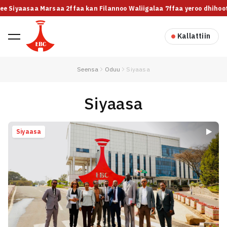
lee Siyaasaa Marsaa 2ffaa kan Filannoo Waliigalaa 7ffaa yeroo dhihoott
Kallattiin
Seensa
Oduu
Siyaasa
Siyaasa
Siyaasa