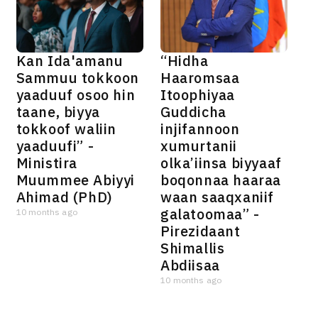
Kan Ida'amanu
“Hidha
Sammuu tokkoon
Haaromsaa
yaaduuf osoo hin
Itoophiyaa
taane, biyya
Guddicha
tokkoof waliin
injifannoon
yaaduufi” -
xumurtanii
Ministira
olka’iinsa biyyaaf
Muummee Abiyyi
boqonnaa haaraa
Ahimad (PhD)
waan saaqxaniif
galatoomaa” -
10 months ago
Pirezidaant
Shimallis
Abdiisaa
10 months ago