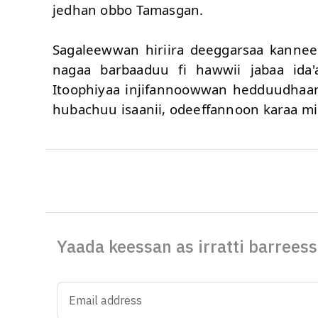
jedhan obbo Tamasgan.
‎Sagaleewwan hiriira deeggarsaa kanne
nagaa barbaaduu fi hawwii jabaa id
Itoophiyaa injifannoowwan hedduudhaan
hubachuu isaanii, odeeffannoon karaa mii
Yaada keessan as irratti barreess