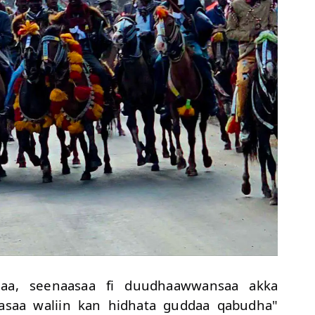
asaa, seenaasaa fi duudhaawwansaa akka
aasaa waliin kan hidhata guddaa qabudha"