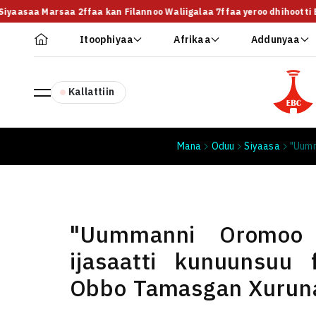
 Siyaasaa Marsaa 2ffaa kan Filannoo Waliigalaa 7ffaa yeroo dhihootti E
Itoophiyaa
Afrikaa
Addunyaa
Kallattiin
Mana
Oduu
Siyaasa
"Uumm
"Uummanni Oromoo
ijasaatti kunuunsuu
Obbo Tamasgan Xurun