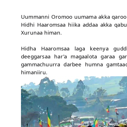
Uummanni Oromoo uumama akka qaroo i
Hidhi Haaromsaa hiika addaa akka qab
Xurunaa himan.
‎Hidha Haaromsaa laga keenya guddich
deeggarsaa har'a magaalota garaa ga
gammachuurra darbee humna gamtaadha
himaniiru.