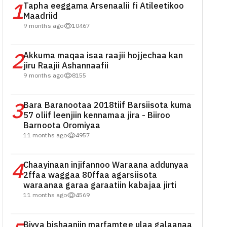
1
Tapha eeggama Arsenaalii fi Atileetikoo
Maadriid
9 months ago
10467
2
Akkuma maqaa isaa raajii hojjechaa kan
jiru Raajii Ashannaafii
9 months ago
8155
3
Bara Baranootaa 2018tiif Barsiisota kuma
57 oliif leenjiin kennamaa jira - Biiroo
Barnoota Oromiyaa
11 months ago
4957
4
Chaayinaan injifannoo Waraana addunyaa
2ffaa waggaa 80ffaa agarsiisota
waraanaa garaa garaatiin kabajaa jirti
11 months ago
4569
Biyya bishaaniin marfamtee ulaa galaanaa