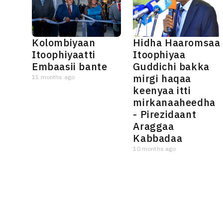
Kolombiyaan
Hidha Haaromsaa
Itoophiyaatti
Itoophiyaa
Embaasii bante
Guddichi bakka
mirgi haqaa
11 months ago
keenyaa itti
mirkanaaheedha
- Pirezidaant
Araggaa
Kabbadaa
10 months ago