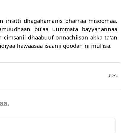
en irratti dhagahamanis dharraa misoomaa,
a'amuudhaan bu'aa uummata bayyanannaa
 cimsanii dhaabuuf onnachiisan akka ta'an
diyaa hawaasaa isaanii qoodan ni mul'isa.
ያጋሩ፡
aa.