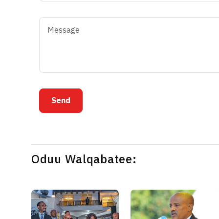
Send
Oduu Walqabatee: