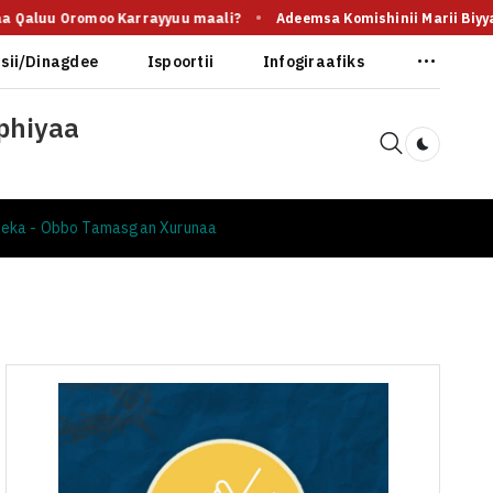
aa Qaluu Oromoo Karrayyuu maali?
Adeemsa Komishinii Marii Biyy
asii/Dinagdee
Ispoortii
Infogiraafiks
ophiyaa
Dark togg
beeka - Obbo Tamasgan Xurunaa