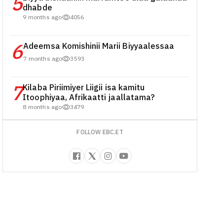
5
dhabde
9 months ago
4056
6
Adeemsa Komishinii Marii Biyyaalessaa
7 months ago
3593
7
Kilaba Piriimiyer Liigii isa kamitu
Itoophiyaa, Afrikaatti jaallatama?
8 months ago
3479
FOLLOW EBC.ET