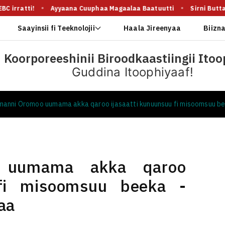
BC irratti!
Ayyaana Cuuphaa Magaalaa Baatuutti
Sirni Butt
Saayinsii fi Teeknolojii
Haala Jireenyaa
Biizn
Koorporeeshinii Biroodkaastiingii Ito
Guddina Itoophiyaaf!
anni Oromoo uumama akka qaroo ijasaatti kunuunsuu fi misoomsuu 
 uumama akka qaroo
 fi misoomsuu beeka -
aa