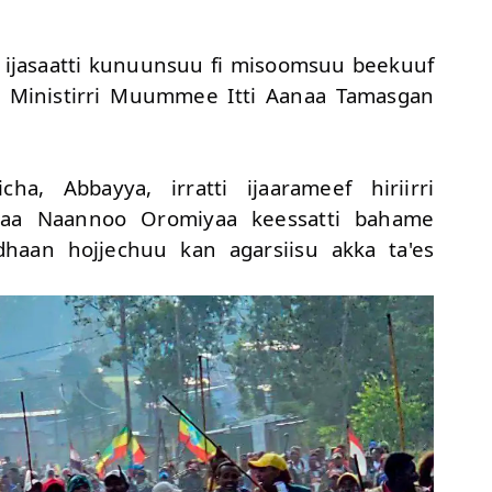
jasaatti kunuunsuu fi misoomsuu beekuuf
u Ministirri Muummee Itti Aanaa Tamasgan
a, Abbayya, irratti ijaarameef hiriirri
raa Naannoo Oromiyaa keessatti bahame
an hojjechuu kan agarsiisu akka ta'es