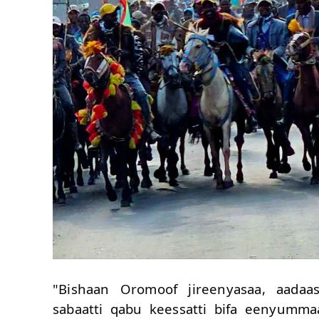
‎"Bishaan Oromoof jireenyasaa, aada
sabaatti qabu keessatti bifa eenyumm