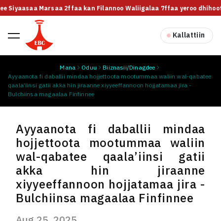
lee Siyaasaa Marsaa 2ffaa kan Filannoo Waliigalaa 7ffaa yeroo dhihoott
Kallattiin
Mana
Oduu
Biiznasii/Dinagdee
Ayyaanota fi daballii mindaa hojjettoota mootummaa waliin wal-qabatee
qaala’iinsi gatii akka hin jiraanne xiyyeeffannoon hojjatamaa jira -
Bulchiinsa magaalaa Finfinnee
Ayyaanota fi daballii mindaa
hojjettoota mootummaa waliin
wal-qabatee qaala’iinsi gatii
akka hin jiraanne
xiyyeeffannoon hojjatamaa jira -
Bulchiinsa magaalaa Finfinnee
Aug 25, 2025