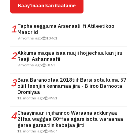
Baay’inaan kan ilaalame
1
Tapha eeggama Arsenaalii fi Atileetikoo
Maadriid
9 months ago
10461
2
Akkuma maqaa isaa raajii hojjechaa kan jiru
Raajii Ashannaafii
9 months ago
8153
3
Bara Baranootaa 2018tiif Barsiisota kuma 57
oliif leenjiin kennamaa jira - Biiroo Barnoota
Oromiyaa
11 months ago
4951
4
Chaayinaan injifannoo Waraana addunyaa
2ffaa waggaa 80ffaa agarsiisota waraanaa
garaa garaatiin kabajaa jirti
11 months ago
4564