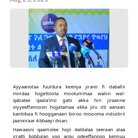
Ayyaanotaa fuuldura keenya jiranii fi daballii
mindaa hojjettoota mootummaa waliin wal-
qabatee qaala’insi gatii akka hin jiraanne
xiyyeeffannoon hojjatamaa akka jiru itti aanaan
kantiibaa fi hoogganaan biiroo misooma industirii
Jaanxiraar Abbaayi ibsan.
Hawaasni qaamolee hojii daldalaa seeraan alaa
irratti bobba’an yoo argu odeeffannoo kennuu