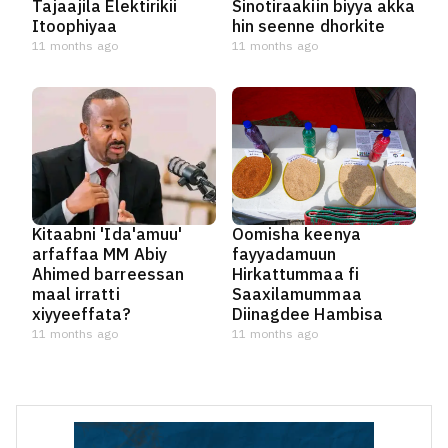
Tajaajila Elektirikii
Sinotiraakiin biyya akka
Itoophiyaa
hin seenne dhorkite
11 months ago
11 months ago
Kitaabni 'Ida'amuu'
Oomisha keenya
arfaffaa MM Abiy
fayyadamuun
Ahimed barreessan
Hirkattummaa fi
maal irratti
Saaxilamummaa
xiyyeeffata?
Diinagdee Hambisa
11 months ago
11 months ago