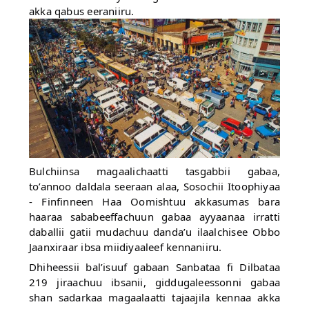
akka qabus eeraniiru.
Bulchiinsa magaalichaatti tasgabbii gabaa,
to’annoo daldala seeraan alaa, Sosochii Itoophiyaa
- Finfinneen Haa Oomishtuu akkasumas bara
haaraa sababeeffachuun gabaa ayyaanaa irratti
daballii gatii mudachuu danda’u ilaalchisee Obbo
Jaanxiraar ibsa miidiyaaleef kennaniiru.
Dhiheessii bal’isuuf gabaan Sanbataa fi Dilbataa
219 jiraachuu ibsanii, giddugaleessonni gabaa
shan sadarkaa magaalaatti tajaajila kennaa akka