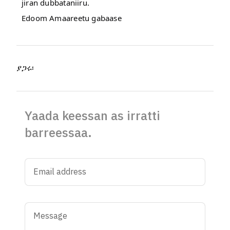
jiran dubbataniiru.
Edoom Amaareetu gabaase
ያጋሩ፡
Yaada keessan as irratti
barreessaa.