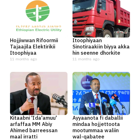
Hojjiwwan Rifoormii
Itoophiyaan
Tajaajila Elektirikii
Sinotiraakiin biyya akka
Itoophiyaa
hin seenne dhorkite
11 months ago
11 months ago
Kitaabni 'Ida'amuu'
Ayyaanota fi daballii
arfaffaa MM Abiy
mindaa hojjettoota
Ahimed barreessan
mootummaa waliin
maal irratti
wal-qabatee