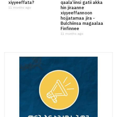
xiyyeeffata?
qaala’iinsi gatii akka
hin jiraanne
11 months ago
xiyyeeffannoon
hojjatamaa jira -
Bulchiinsa magaalaa
Finfinnee
11 months ago