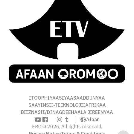
ITOOPHIYAA
SIYAASA
ADDUNYAA
SAAYINSII-TEEKNOLOJII
AFRIKAA
BIIZNASII/DINAGDEE
HAALA JIREENYAA
Afaan
EBC © 2026, All rights reserved.
Privacy Notice
Terms & Conditions