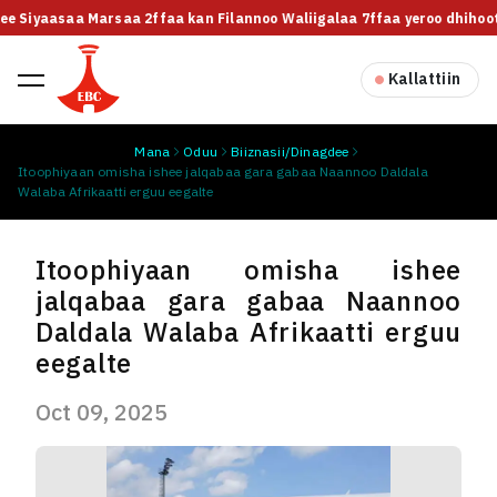
lee Siyaasaa Marsaa 2ffaa kan Filannoo Waliigalaa 7ffaa yeroo dhihoott
Kallattiin
Mana
Oduu
Biiznasii/Dinagdee
Itoophiyaan omisha ishee jalqabaa gara gabaa Naannoo Daldala
Walaba Afrikaatti erguu eegalte
Itoophiyaan omisha ishee
jalqabaa gara gabaa Naannoo
Daldala Walaba Afrikaatti erguu
eegalte
Oct 09, 2025