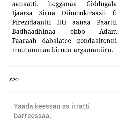
aanaatti, hogganaa Giddugala
Ijaarsa Sirna Diimookiraasii fi
Pirezidaantii Itti aanaa Paartii
Badhaadhinaa obbo Adam
Faaraah dabalatee qondaaltonni
mootummaa biroon argamaniiru.
ያጋሩ፡
Yaada keessan as irratti
barreessaa.