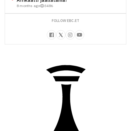
Afrikaatti jaallatama?
8 months ago
3486
FOLLOW EBC.ET