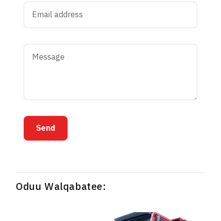
Send
Oduu Walqabatee: