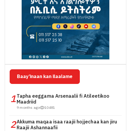
Baay’inaan kan ilaalame
1
Tapha eeggama Arsenaalii fi Atileetikoo
Maadriid
9 months ago
10481
2
Akkuma maqaa isaa raajii hojjechaa kan jiru
Raajii Ashannaafii