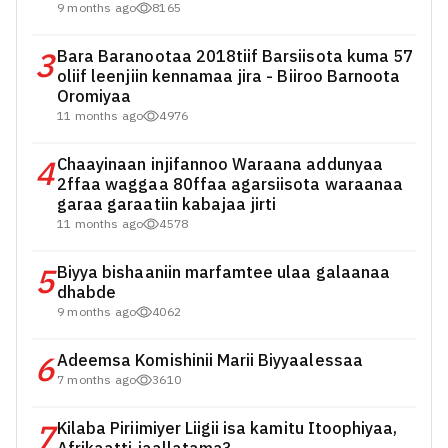
9 months ago
8165
3
Bara Baranootaa 2018tiif Barsiisota kuma 57
oliif leenjiin kennamaa jira - Biiroo Barnoota
Oromiyaa
11 months ago
4976
4
Chaayinaan injifannoo Waraana addunyaa
2ffaa waggaa 80ffaa agarsiisota waraanaa
garaa garaatiin kabajaa jirti
11 months ago
4578
5
Biyya bishaaniin marfamtee ulaa galaanaa
dhabde
9 months ago
4062
6
Adeemsa Komishinii Marii Biyyaalessaa
7 months ago
3610
7
Kilaba Piriimiyer Liigii isa kamitu Itoophiyaa,