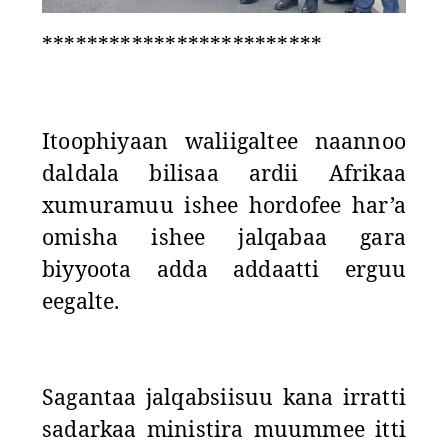
*************************
Itoophiyaan waliigaltee naannoo
daldala bilisaa ardii Afrikaa
xumuramuu ishee hordofee har’a
omisha ishee jalqabaa gara
biyyoota adda addaatti erguu
eegalte.
Sagantaa jalqabsiisuu kana irratti
sadarkaa ministira muummee itti