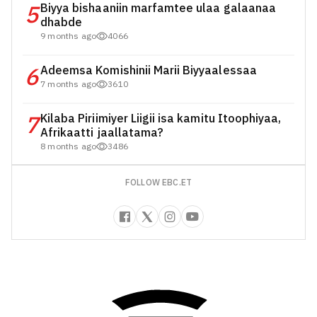
5
Biyya bishaaniin marfamtee ulaa galaanaa
dhabde
9 months ago
4066
6
Adeemsa Komishinii Marii Biyyaalessaa
7 months ago
3610
7
Kilaba Piriimiyer Liigii isa kamitu Itoophiyaa,
Afrikaatti jaallatama?
8 months ago
3486
FOLLOW EBC.ET