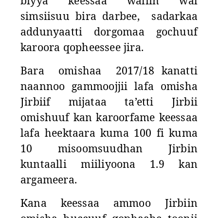
biyya keessaa waliin wal
simsiisuu bira darbee,
sadarkaa
addunyaatti dorgomaa gochuuf
karoora qopheessee jira.
Bara
omishaa
2017/18 kanatti
naannoo gammoojjii lafa omisha
Jirbiif mijataa ta’etti Jirbii
omishuuf kan karoorfame keessaa
lafa heektaara kuma 100 fi kuma
10 misoomsuudhan Jirbin
kuntaalli miiliyoona 1.9 kan
argameera.
Kana keessaa ammoo Jirbiin