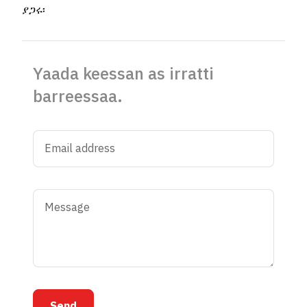
ያጋሩ፡
Yaada keessan as irratti
barreessaa.
Send