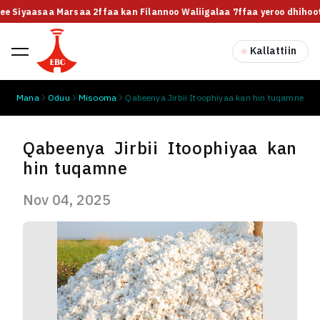
lee Siyaasaa Marsaa 2ffaa kan Filannoo Waliigalaa 7ffaa yeroo dhihoott
Kallattiin
Mana
Oduu
Misooma
Qabeenya Jirbii Itoophiyaa kan hin tuqamne
Qabeenya Jirbii Itoophiyaa kan
hin tuqamne
Nov 04, 2025