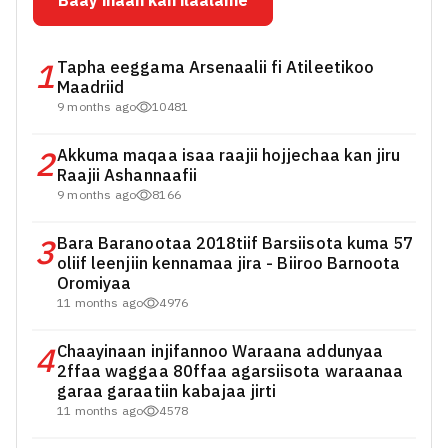
Baay’inaan kan ilaalame
1
Tapha eeggama Arsenaalii fi Atileetikoo
Maadriid
9 months ago
10481
2
Akkuma maqaa isaa raajii hojjechaa kan jiru
Raajii Ashannaafii
9 months ago
8166
3
Bara Baranootaa 2018tiif Barsiisota kuma 57
oliif leenjiin kennamaa jira - Biiroo Barnoota
Oromiyaa
11 months ago
4976
4
Chaayinaan injifannoo Waraana addunyaa
2ffaa waggaa 80ffaa agarsiisota waraanaa
garaa garaatiin kabajaa jirti
11 months ago
4578