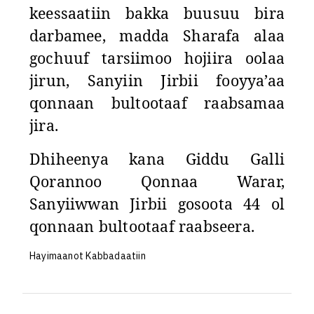
keessaatiin bakka buusuu bira
darbamee, madda Sharafa alaa
gochuuf tarsiimoo hojiira oolaa
jirun, Sanyiin Jirbii fooyya’aa
qonnaan bultootaaf raabsamaa
jira.
Dhiheenya kana Giddu Galli
Qorannoo Qonnaa Warar,
Sanyiiwwan Jirbii gosoota 44 ol
qonnaan bultootaaf raabseera.
Hayimaanot Kabbadaatiin