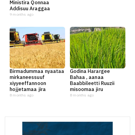
Ministira Qonnaa
Addisuu Araggaa
9 months ago
Birmadummaa nyaataa
Godina Harargee
mirkaneessuuf
Bahaa , aanaa
xiyyeeffannoon
Baabbileetti Ruuzii
hojjetamaa jira
misoomaa jiru
8 months ago
8 months ago