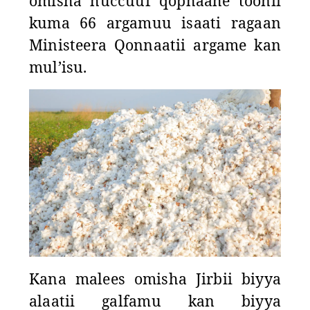
omisha huccuuf qophaahe toonii
kuma 66 argamuu isaati ragaan
Ministeera Qonnaatii argame kan
mul’isu.
Kana malees omisha Jirbii biyya
alaatii galfamu kan biyya