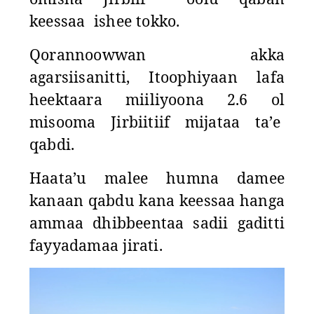
keessaa
ishee tokko.
Qorannoowwan akka
agarsiisanitti, Itoophiyaan lafa
heektaara miiliyoona 2.6 ol
misooma Jirbiitiif mijataa ta’e
qabdi.
Haata’u malee humna damee
kanaan qabdu kana keessaa hanga
ammaa dhibbeentaa sadii gaditti
fayyadamaa jirati.