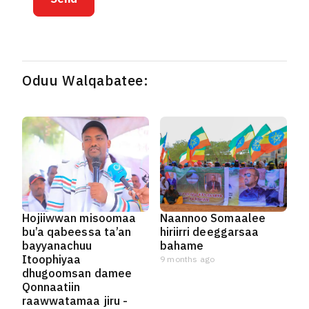
Oduu Walqabatee:
Hojiiwwan misoomaa
Naannoo Somaalee
bu’a qabeessa ta’an
hiriirri deeggarsaa
bayyanachuu
bahame
Itoophiyaa
9 months ago
dhugoomsan damee
Qonnaatiin
raawwatamaa jiru -