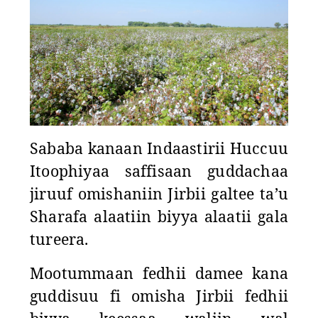
Sababa kanaan Indaastirii Huccuu
Itoophiyaa saffisaan guddachaa
jiruuf omishaniin Jirbii galtee ta’u
Sharafa alaatiin biyya alaatii gala
tureera.
Mootummaan fedhii damee kana
guddisuu fi omisha Jirbii fedhii