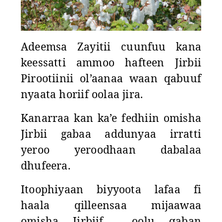
Adeemsa Zayitii cuunfuu kana
keessatti ammoo hafteen Jirbii
Pirootiinii ol’aanaa waan qabuuf
nyaata horiif oolaa jira.
Kanarraa kan ka’e fedhiin omisha
Jirbii gabaa addunyaa irratti
yeroo yeroodhaan dabalaa
dhufeera.
Itoophiyaan biyyoota lafaa fi
haala qilleensaa mijaawaa
omisha
Jirbiif
oolu
qaban