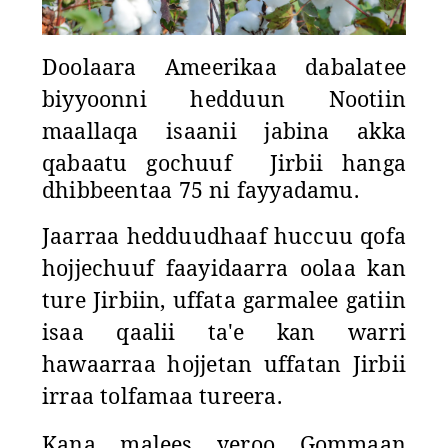
Doolaara Ameerikaa dabalatee
biyyoonni hedduun Nootiin
maallaqa isaanii jabina akka
qabaatu gochuuf
Jirbii
hanga
dhibbeentaa 75
ni fayyadamu.
Jaarraa hedduudhaaf huccuu qofa
hojjechuuf faayidaarra oolaa kan
ture Jirbiin, uffata garmalee gatiin
isaa qaalii ta'e kan warri
hawaarraa hojjetan uffatan Jirbii
irraa tolfamaa tureera.
Kana malees yeroo Gommaan