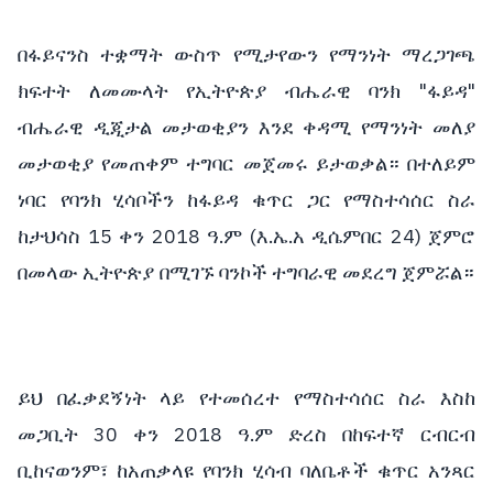
በፋይናንስ
ተቋማት
ውስጥ
የሚታየውን
የማንነት
ማረጋገጫ
"
"
ክፍተት
ለመሙላት
የኢትዮጵያ
ብሔራዊ
ባንክ
ፋይዳ
ብሔራዊ
ዲጂታል
መታወቂያን
እንደ
ቀዳሚ
የማንነት
መለያ
መታወቂያ
የመጠቀም
ተግባር
መጀመሩ
ይታወቃል።
በተለይም
ነባር
የባንክ
ሂሳቦችን
ከፋይዳ
ቁጥር
ጋር
የማስተሳሰር
ስራ
15
2018
.
(
.
.
24)
ከታህሳስ
ቀን
ዓ
ም
እ
ኤ
አ
ዲሴምበር
ጀምሮ
በመላው
ኢትዮጵያ
በሚገኙ
ባንኮች
ተግባራዊ
መደረግ
ጀምሯል።
ይህ
በፈቃደኝነት
ላይ
የተመሰረተ
የማስተሳሰር
ስራ
እስከ
30
2018
.
መጋቢት
ቀን
ዓ
ም
ድረስ
በከፍተኛ
ርብርብ
ቢከናወንም፣
ከአጠቃላዩ
የባንክ
ሂሳብ
ባለቤቶች
ቁጥር
አንጻር