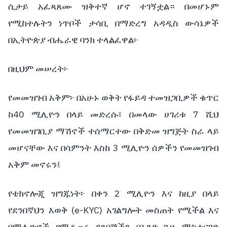
ሲታይ
አፈጻጸሙ
ዝቅተኛ
ሆኖ
ተገኝቷል።
በመሆኑም
የሚከተሉትን
ነጥቦች
ታሳቢ
በማድረግ
አዳዲስ
ውሳኔዎች
በኢትዮጵያ
ብሔራዊ
ባንክ
ተላልፈዋል፦
በዚህም
መሠረት፦
የመመዝገብ
አቅም፦
በአሁኑ
ወቅት
የፋይዳ
ተመዝጋቢዎች
ቁጥር
40
7
ከ
ሚሊዮን
በላይ
መድረሱ፣
በመላው
ሀገሪቱ
ሺህ
የመመዝገቢያ
ማሽኖች
ተሰማርተው
በቅድመ
ዝግጅት
ስራ
ላይ
3
መሆናቸው
እና
በሳምንት
እስከ
ሚሊዮን
ሰዎችን
የመመዝገብ
አቅም
መኖሩን፤
2
የቴክኖሎጂ
ዝግጁነት፦
በቀን
ሚሊዮን
እና
ከዚያ
በላይ
(e-KYC)
የደንበኛህን
እወቅ
አገልግሎት
መስጠት
የሚችል
እና