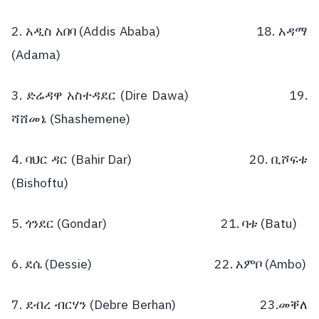
2.
(Addis Ababa)
18.
አዲስ
አበባ
አዳማ
(Adama)
3.
(Dire Dawa)
19.
ድሬዳዋ
አስተዳደር
(Shashemene)
ሻሸመኔ
4.
(Bahir Dar)
20.
ባህር
ዳር
ቢሾፍቱ
(Bishoftu)
5.
(Gondar)
21.
(Batu)
ጎንደር
ባቱ
6.
(Dessie)
22.
(Ambo)
ደሴ
አምቦ
7.
(Debre Berhan)
23.
ደብረ
ብርሃን
መቐለ