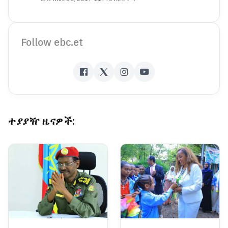
Follow ebc.et
ተያያዥ ዜናዎች: