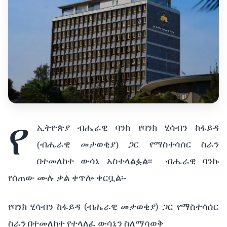
የ
ኢትዮጵያ ብሔራዊ ባንክ የባንክ ሂሳብን ከፋይዳ
(ብሔራዊ መታወቂያ) ጋር የማስተሳሰር ስራን
በተመለከተ ውሳኔ አስተላልፏል፡፡
ብሔራዊ ባንኩ
የሰጠው ሙሉ ቃል ቀጥሎ ቀርቧል፡-
(
)
የባንክ
ሂሳብን
ከፋይዳ
ብሔራዊ
መታወቂያ
ጋር
የማስተሳሰር
ስራን
በተመለከተ
የተላለፈ
ውሳኔን
ስለማሳወቅ