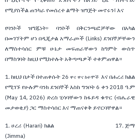
በሚሊዮኖች
የሚቆጠሩ
ደንበኞችን
በአንድ
ጊዜ
ማስተናገድ
የሚያስችል
ጠንካራ
የመሰረተ
ልማት
ዝግጅት
መኖሩን፤
እና
የባንኮች
ዝግጁነት፦
ባንኮች
በቅርንጫፎቻቸው
በአካል
(Links)
በመገኘትም
ሆነ
በዲጂታል
አማራጮች
ደንበኞቻቸውን
ለማስተሳሰር
ምቹ
ሁኔታ
መፍጠራቸውን
ከግምት
ውስጥ
በማስገባት
ከዚህ
የሚከተሉት
አቅጣጫዎች
ተቀምጠዋል።
1.
26
ከዚህ
በታች
በተጠቀሱት
እና
በሐረሪ
ክልል
ዋና
ዋና
ከተሞች
6
2018
.
የሚገኙ
የሁሉም
ባንክ
ደንበኞች
እስከ
ግንቦት
ቀን
ዓ
ም
(May 14, 2026)
(
ድረስ
ሂሳባቸውን
ከፋይዳ
ቁጥር
ብሔራዊ
)
መታወቂያ
ጋር
ማስተሳሰር
እና
ማጠናቀቅ
ይኖርባቸዋል።
1.
(Harari)
17.
ሀረሪ
ክልል
ጅማ
(Jimma)