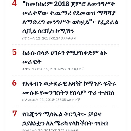
4
"ከመስከረም 2018 ጀምሮ ለመንግሥት
ሠራተኛው ተጨማሪ የደመወዝ ማሻሻያ
ለማድረግ መንግሥት ወስኗል"፦ የፌደራል
ሲቪል ሰርቪስ ኮሚሽን
ሰኞ ነሐሴ 12, 2017
•
31248 እይታዎች
5
ከራሱ በላይ ሀገሩን የሚያስቀድም ፅኑ
ሠራዊት
ቅዳሜ ጥቅምት 15, 2018
•
29791 እይታዎች
6
የአፋብን ወታደራዊ አዛዥ ኮማንዶ ፍቅሩ
ሙሉዬ የመንግስትን የሰላም ጥሪ ተቀበለ
ሰኞ መጋቢት 21, 2018
•
23535 እይታዎች
7
የቤጂንግ ሚሳኤል ትርዒት:- ቻይና
ኃያልነቷን ለአሜሪካ የላከችበት ጥበብ
ዓርብ ነሐሴ 30, 2017
•
21775 እይታዎች