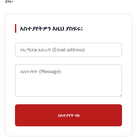
ያጋሩ፡
አስተያየትዎን እዚህ ያስፍሩ:
አስተያየት ላክ