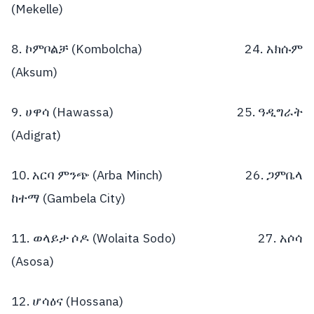
(Mekelle)
8.
(Kombolcha)
24.
ኮምቦልቻ
አክሱም
(Aksum)
9.
(Hawassa)
25.
ሀዋሳ
ዓዲግራት
(Adigrat)
10.
(Arba Minch)
26.
አርባ
ምንጭ
ጋምቤላ
(Gambela City)
ከተማ
11.
(Wolaita Sodo)
27.
ወላይታ
ሶዶ
አሶሳ
(Asosa)
12.
(Hossana)
ሆሳዕና