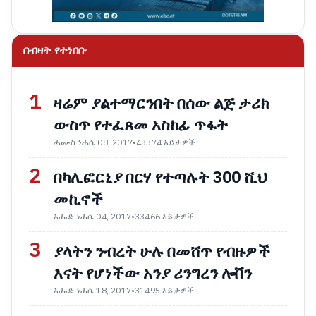
በብዛት የተነበቡ
1
ዛሬም ያልተማርንበት በሰው ልጅ ታሪክ
ውስጥ የተፈጸመ አስከፊ ጥፋት
ሓሙስ ነሐሴ 08, 2017
•
43374 እይታዎች
2
በካሊፎርኒያ በርሃ የተጣሉት 300 ሺህ
መኪኖች
እሑድ ነሐሴ 04, 2017
•
33466 እይታዎች
3
ያላትን ንብረት ሁሉ በመሸጥ የብዙዎች
እናት የሆነችው አንያ ሪንግረን ሎቨን
እሑድ ነሐሴ 18, 2017
•
31495 እይታዎች