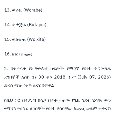
13.
(Worabe)
ወራቤ
14.
(Butajira)
ቡታጅራ
15.
(Wolkite)
ወልቂጤ
16.
ሸገር
(Sheger)
2.
በተቀሩት
የኢትዮጵያ
ክፍሎች
የሚገኙ
የባንክ
ቅርንጫፍ
30
2018
.
(July 07, 2026)
ደንበኞች
እስከ
ሰኔ
ቀን
ዓ
ም
ድረስ
ማጠናቀቅ
ይኖርባቸዋል።
ከዚህ
ጋር
በተያያዘ
ከላይ
በተቀመጠው
የጊዜ
ገደብ
ሂሳባቸውን
የማያስተሳስሩ
ደንበኞች
የባንክ
ሂሳባቸው
ከወጪ
ወይም
ተቀናሽ