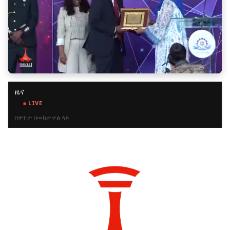
ዜና
LIVE
በቀጥታ በመከታተል ላይ