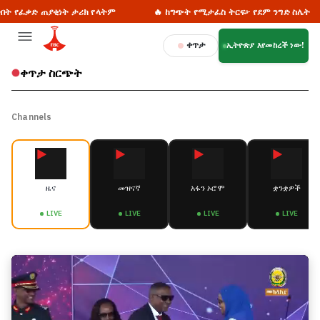
ት የፈቃድ ጠያቂነት ታሪክ የላትም
🔥 ከግጭት የሚታፈስ ትርፍ፦ የደም ንግድ ስሌት
ቀጥታ
ኢትዮጵያ እየመከረች ነው!
ቀጥታ ስርጭት
Channels
ዜና
መዝናኛ
አፋን ኦሮሞ
ቋንቋዎች
LIVE
LIVE
LIVE
LIVE