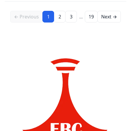
← Previous
1
2
3
...
19
Next →