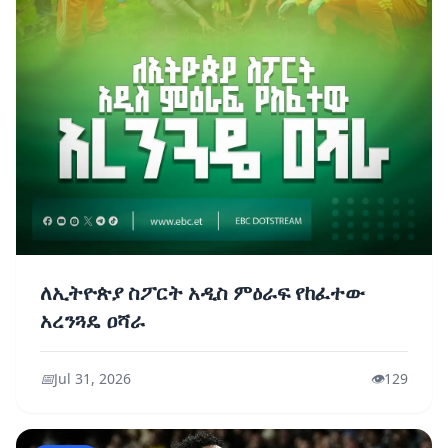
ለኢትዮጵያ ስፖርት አዲስ ምዕራፍ የከፈተው
አረንጓዴ ዐሻራ
📅
Jul 31, 2026
👁️
129