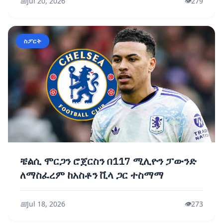
📅
Jul 20, 2026
👁️
279
ስፖርት
ቼልሲ ሞርጋን ሮጀርስን በ117 ሚሊዮን ፓውንድ
ለማስፈረም ከአስቶን ቪላ ጋር ተስማማ
📅
Jul 18, 2026
👁️
273