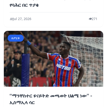
የባሕር በር ጥያቄ
📅
Jul 27, 2026
👁️
271
ስፖርት
“ማንቸስተር ዩናይትድ መጫወት ህልሜ ነው” -
ኢስማኢላ ሳር