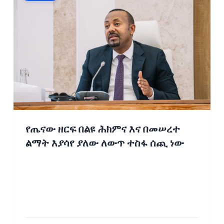
የጤናው ዘርፍ በልዩ ሕክምና እና በመሠረተ
ልማት እያሳየ ያለው ለውጥ ተስፋ ሰጪ ነው