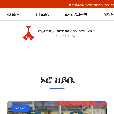
🔥 የባሕር በር ጥያቄ፦ የሰላምና የጋራ እድገት ጥሪ

ሳይቴክ
ኑሮ ዜይቤ
ቢዝነስ/ኢኮኖሚ
ስፖርት
የኢትዮጵያ ብሮድካስቲንግ ኮርፖሬሽን
ለኢትዮጵያ ልዕልና
ኑሮ ዘይቤ
ኑሮ ዘይቤ