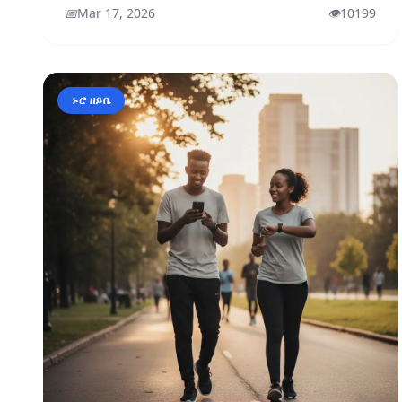
📅
Mar 17, 2026
👁️
10199
ኑሮ ዘይቤ