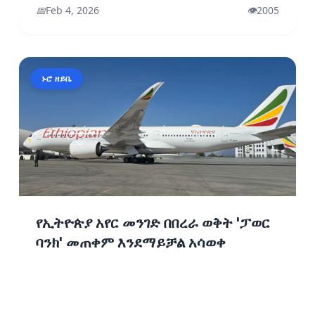
📅
Feb 4, 2026
👁️
2005
ኑሮ ዘይቤ
የኢትዮጵያ አየር መንገድ በበረራ ወቅት 'ፓወር
ባንክ' መጠቀም እንደማይቻል አሳወቀ