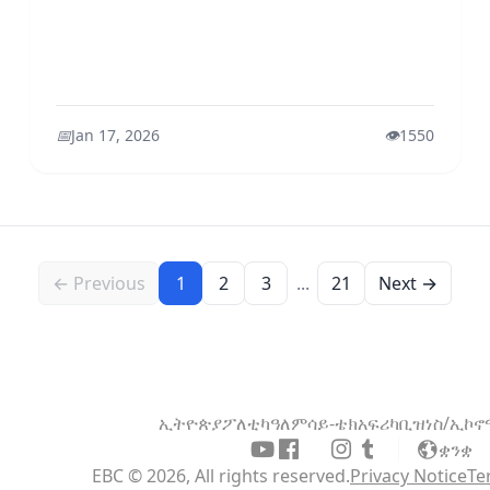
📅
Jan 17, 2026
👁️
1550
← Previous
1
2
3
...
21
Next →
ኢትዮጵያ
ፖለቲካ
ዓለም
ሳይ-ቴክ
አፍሪካ
ቢዝነስ/ኢኮ
ቋንቋ
EBC © 2026, All rights reserved.
Privacy Notice
Te