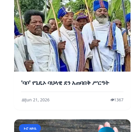
'ባቦ' የጌዴኦ ባህላዊ ደን አጠባበቅ ሥርዓት
📅
Jun 21, 2026
👁️
1367
ኑሮ ዘይቤ