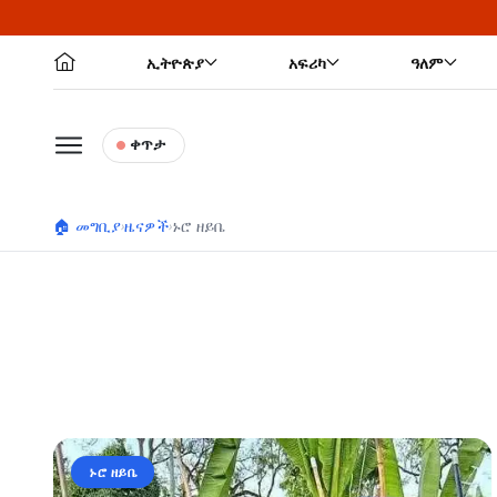
ኢትዮጵያ
አፍሪካ
ዓለም
ቀጥታ
🏠 መግቢያ
ዜናዎች
ኑሮ ዘይቤ
›
›
ኑሮ ዘይቤ