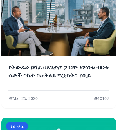
የትውልድ ዐሻራ በእንጦጦ ፓርክ፦ የሦስቱ ብርቱ
ሴቶች ስኬት በጠቅላይ ሚኒስትር ዐቢይ
አሕመድ (ዶ/ር) ዕይታ
📅
Mar 25, 2026
👁️
10167
ኑሮ ዘይቤ