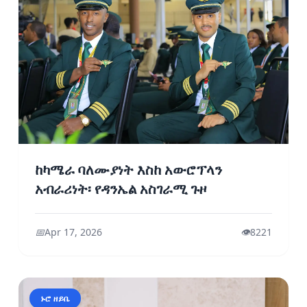
ከካሜራ ባለሙያነት እስከ አውሮፕላን
አብራሪነት፡ የዳንኤል አስገራሚ ጉዞ
📅
Apr 17, 2026
👁️
8221
ኑሮ ዘይቤ