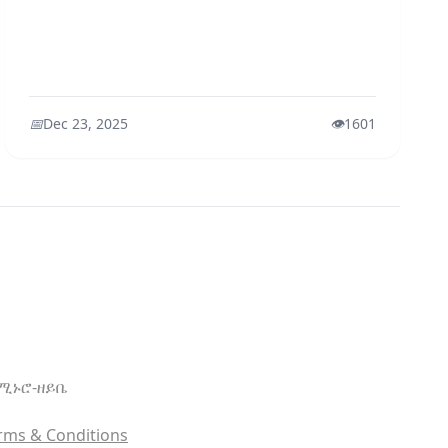
📅
Dec 23, 2025
👁️
1601
ኖሚ
ኑሮ-ዘይቤ
rms & Conditions