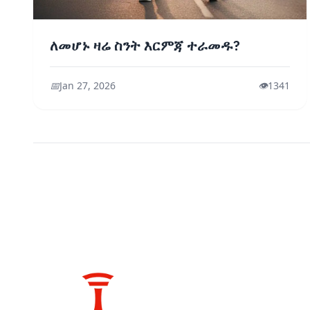
ለመሆኑ ዛሬ ስንት እርምጃ ተራመዱ?
📅
Jan 27, 2026
👁️
1341