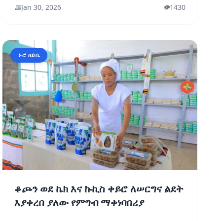
📅
Jan 30, 2026
👁️
1430
ኑሮ ዘይቤ
ቆጮን ወደ ኬክ እና ኩኪስ ቀይሮ ለሠርግና ልደት
እያቀረበ ያለው የምግብ ማቀነባበሪያ