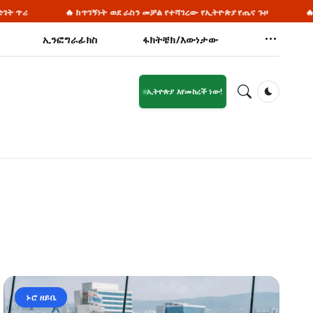
 ከጥገኝነት ወደ ራስን መቻል የተሻገረው የኢትዮጵያ የጤና ጉዞ
🔥 ጠቅላይ ሚኒስትር ዐ
ኢንፎግራፊክስ
ፋክትቼክ/እውነታው
ኢትዮጵያ እየመከረች ነው!
Dark Mod
ኑሮ ዘይቤ