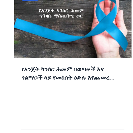
የአንጀት ካንሰር ሕመም በወጣቶች እና
ጎልማሶች ላይ የመከሰት ዕድሉ እየጨመረ
መምጣቱ ተገለጸ