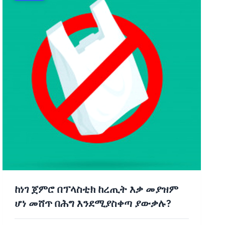
ከነገ ጀምሮ በፕላስቲክ ከረጢት እቃ መያዝም
ሆነ መሸጥ በሕግ እንደሚያስቀጣ ያውቃሉ?