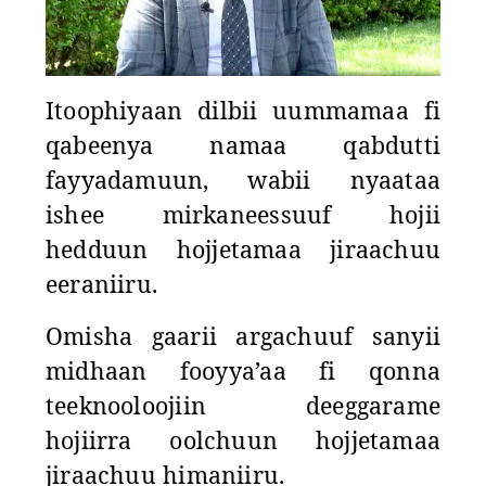
Itoophiyaan dilbii uummamaa fi
qabeenya namaa qabdutti
fayyadamuun, wabii nyaataa
ishee mirkaneessuuf hojii
hedduun hojjetamaa jiraachuu
eeraniiru.
Omisha gaarii argachuuf sanyii
midhaan fooyya’aa fi qonna
teeknooloojiin deeggarame
hojiirra oolchuun hojjetamaa
jiraachuu himaniiru.