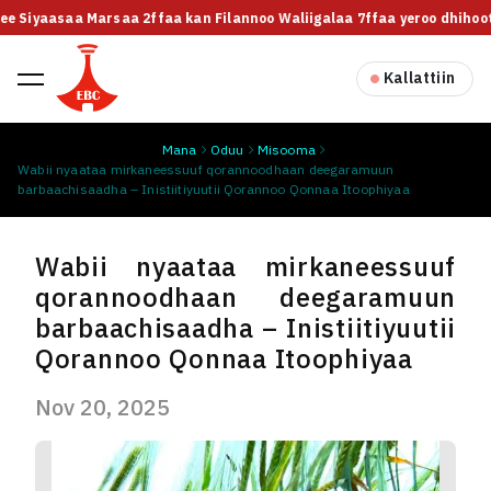
lee Siyaasaa Marsaa 2ffaa kan Filannoo Waliigalaa 7ffaa yeroo dhihoott
Kallattiin
Mana
Oduu
Misooma
Wabii nyaataa mirkaneessuuf qorannoodhaan deegaramuun
barbaachisaadha – Inistiitiyuutii Qorannoo Qonnaa Itoophiyaa
Wabii nyaataa mirkaneessuuf
qorannoodhaan deegaramuun
barbaachisaadha – Inistiitiyuutii
Qorannoo Qonnaa Itoophiyaa
Nov 20, 2025