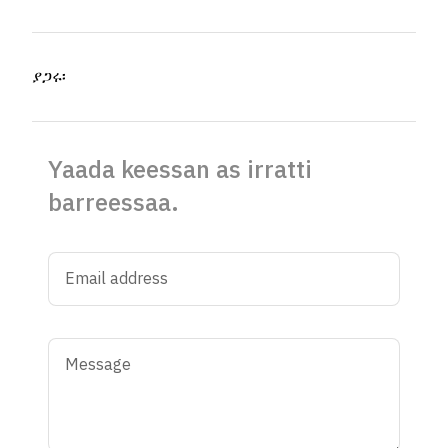
ያጋሩ፡
Yaada keessan as irratti
barreessaa.