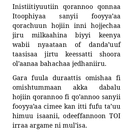
Inistiitiyuutiin qorannoo qonnaa
Itoophiyaa sanyii fooyya’aa
qorachuun hojiin inni hojjechaa
jiru milkaahina biyyi keenya
wabii nyaataan of danda’uuf
taasisaa jirtu keessatti shoora
ol’aanaa bahachaa jedhaniiru.
Gara fuula duraattis omishaa fi
omishtummaan akka dabalu
hojiin qorannoo fi qo’annoo sanyii
fooyya’aa cimee kan itti fufu ta’uu
himuu isaanii, odeeffannoon TOI
irraa argame ni mul’isa.