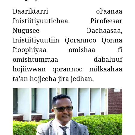
Daariktarri ol’aanaa
Inistiitiyuutichaa Pirofeesar
Nugusee Dachaasaa,
Inistiitiyuutiin Qorannoo Qonna
Itoophiyaa omishaa fi
omishtummaa dabaluuf
hojiiwwan qorannoo milkaahaa
ta’an hojjecha jira jedhan.