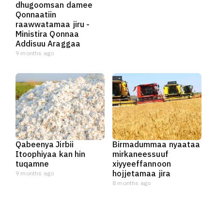
dhugoomsan damee
Qonnaatiin
raawwatamaa jiru -
Ministira Qonnaa
Addisuu Araggaa
9 months ago
Qabeenya Jirbii
Birmadummaa nyaataa
Itoophiyaa kan hin
mirkaneessuuf
tuqamne
xiyyeeffannoon
hojjetamaa jira
9 months ago
8 months ago