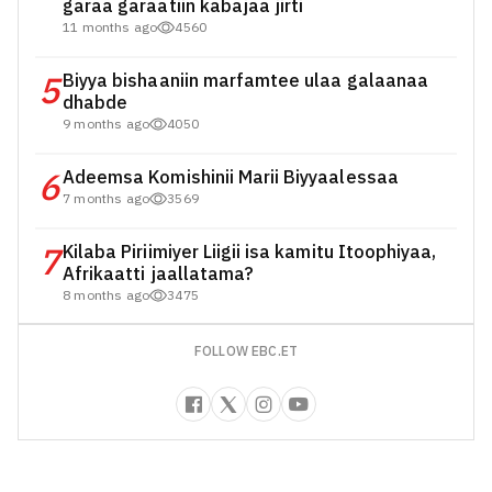
garaa garaatiin kabajaa jirti
11 months ago
4560
5
Biyya bishaaniin marfamtee ulaa galaanaa
dhabde
9 months ago
4050
6
Adeemsa Komishinii Marii Biyyaalessaa
7 months ago
3569
7
Kilaba Piriimiyer Liigii isa kamitu Itoophiyaa,
Afrikaatti jaallatama?
8 months ago
3475
FOLLOW EBC.ET