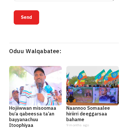
Send
Oduu Walqabatee:
Hojiiwwan misoomaa
Naannoo Somaalee
bu’a qabeessa ta’an
hiriirri deeggarsaa
bayyanachuu
bahame
Itoophiyaa
9 months ago