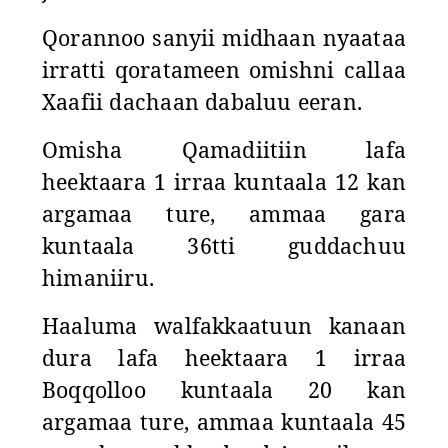
Qorannoo sanyii midhaan nyaataa
irratti qoratameen omishni callaa
Xaafii dachaan dabaluu eeran.
Omisha Qamadiitiin lafa
heektaara 1 irraa kuntaala 12 kan
argamaa ture, ammaa gara
kuntaala 36tti guddachuu
himaniiru.
Haaluma walfakkaatuun kanaan
dura lafa heektaara 1 irraa
Boqqolloo kuntaala 20 kan
argamaa ture, ammaa kuntaala 45