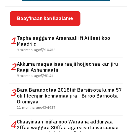
Baay’inaan kan ilaalame
1
Tapha eeggama Arsenaalii fi Atileetikoo
Maadriid
9 months ago
10452
2
Akkuma maqaa isaa raajii hojjechaa kan jiru
Raajii Ashannaafii
9 months ago
8141
3
Bara Baranootaa 2018tiif Barsiisota kuma 57
oliif leenjiin kennamaa jira - Biiroo Barnoota
Oromiyaa
11 months ago
4937
4
Chaayinaan injifannoo Waraana addunyaa
2ffaa waggaa 80ffaa agarsiisota waraanaa