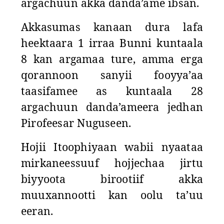
argachuun akka danda’ame ibsan.
Akkasumas kanaan dura lafa
heektaara 1 irraa Bunni kuntaala
8 kan argamaa ture, amma erga
qorannoon sanyii fooyya’aa
taasifamee as kuntaala 28
argachuun danda’ameera jedhan
Pirofeesar Nuguseen.
Hojii Itoophiyaan wabii nyaataa
mirkaneessuuf hojjechaa jirtu
biyyoota birootiif akka
muuxannootti kan oolu ta’uu
eeran.