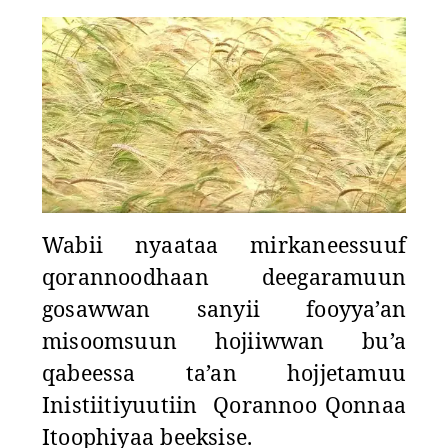
Wabii nyaataa mirkaneessuuf
qorannoodhaan deegaramuun
gosawwan sanyii fooyya’an
misoomsuun hojiiwwan bu’a
qabeessa ta’an hojjetamuu
Inistiitiyuutiin
Qorannoo Qonnaa
Itoophiyaa beeksise.