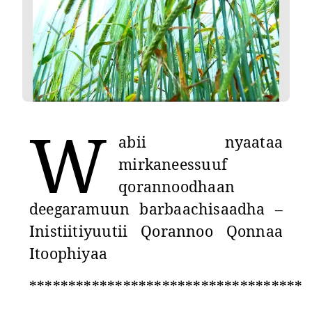
W
abii nyaataa
mirkaneessuuf
qorannoodhaan
deegaramuun barbaachisaadha –
Inistiitiyuutii Qorannoo Qonnaa
Itoophiyaa
***********************************