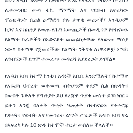
ይህን
አዲስ
ገጽታዋን
የታዘቡት
እንደ
የአፍሪካ
ኅብረት
ኮሚሽን
ሊቀመንበር
ሙሳ
ፋኪ
ማሃማት
እና
የደቡብ
አፍሪካው
ፕሬዚዳንት
ሲሪል
ራማፎሳ
ያሉ
ታዋቂ
መሪዎች፣
እንዲሁም
ከጋና
እና
ከኬንያ
የመጡ
የሕግ
አውጪዎች
በመዲናዋ
የተከናወኑ
የልማት
ስራዎችን
በአድናቆት
መመልከታቸው
የለውጡ
ማሳያ
ነው።
ከተማዋ
የጀመረችው
የልማት
ንቅናቄ
ለነዋሪዎቿ
ምቹ፣
ለጎብኚዎች
ደግሞ
ተመራጭ
መዳረሻ
እያደረጋት
ይገኛል።
የአዲስ
አበባ
ከተማ
ከንቲባ
አዳነች
አቤቤ
እንደሚሉት፣
ከተማዋ
የአፍሪካ
ህብረት
መቀመጫ
ብትሆንም
ቀደም
ሲል
በጽዳትና
በውበት
ጉድለት
ምክንያት
ይህ
ደረጃዋ
ጥያቄ
ውስጥ
ይገባ
ነበር።
ይሁን
እንጂ
ባለፉት
ጥቂት
ዓመታት
በተከናወኑ
የተቀናጁ
የጽዳት፣
የውበት
እና
የመሰረተ
ልማት
ሥራዎች
አዲስ
አበባ
ዛሬ
10
በአፍሪካ
ካሉ
ጽዱ
ከተሞች
ተርታ
መሰለፍ
ችላለች።