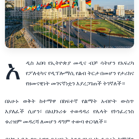
አ
ዲስ
አበባ
የኢትዮጵያ
መዲና
ብቻ
ሳትሆን
የአፍሪካ
የፖለቲካና
የዲፕሎማሲ
የልብ
ትርታ
በመሆን
የታሪክና
የዘመናዊነት
መገናኛነቷን
እያረጋገጠች
ትገኛለች።
በአሁኑ
ወቅት
ከተማዋ
በከፍተኛ
የልማት
አብዮት
ውስጥ
እያለፈች
ሲሆን፣
በአህጉሪቱ
ተወዳዳሪ
የሌላት
የኮንፈረንስ
ቱሪዝም
መዳረሻ
ለመሆን
ዳግም
ተውባ
ቀርባለች።