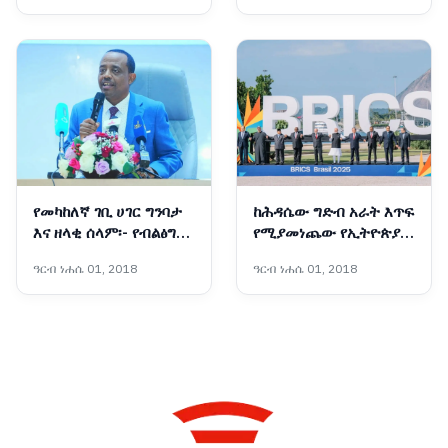
የመካከለኛ ገቢ ሀገር ግንባታ
ከሕዳሴው ግድብ አራት እጥፍ
እና ዘላቂ ሰላም፡- የብልፅግና
የሚያመነጨው የኢትዮጵያ
ፓርቲ የቀጣይ አምስት
አዲሱ ግዙፍ የኃይል አብዮት
ዓርብ ነሐሴ 01, 2018
ዓርብ ነሐሴ 01, 2018
ዓመታት ስትራቴጂካዊ
አቅጣጫዎች