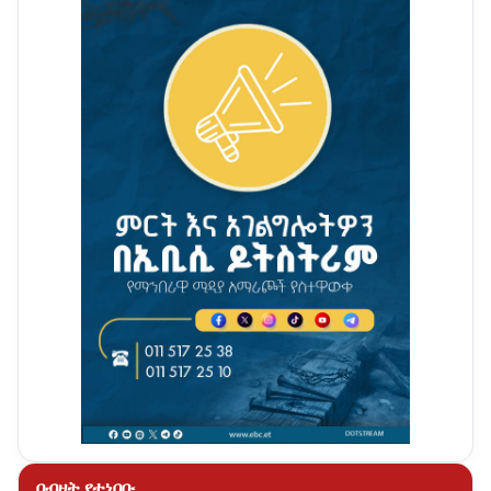
በብዛት የተነበቡ