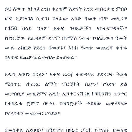
ይህ
ለውጥ
ለኮንፈረንስ
ቱሪዝም
እድገት
እንደ
መሰረታዊ
ምሰሶ
ሆኖ
እያገለገለ
ሲሆን፣
ባለፈው
አንድ
ዓመት
ብቻ
መዲናዋ
150
ከ
በላይ
ዓለም
አቀፍ
ጉባኤዎችን
አስተናግዳለች።
የዘንድሮው
አፈጻጸም
ደግሞ
በግማሽ
ዓመቱ
የባለፈውን
ዓመት
ሙሉ
ሪከርድ
የደረሰ
በመሆኑ፣
እስከ
ዓመቱ
መጨረሻ
ቁጥሩ
በእጥፍ
ይጨምራል
ተብሎ
ይጠበቃል።
አዲስ
አበባን
በዓለም
አቀፍ
ደረጃ
ተወዳዳሪ
ያደረጋት
ትልቁ
ሚስጥር
የኮሪደር
ልማት
ፕሮጀክት
ሲሆን፣
የዓድዋ
ድል
መታሰቢያ
ሙዚየምና
አዲስ
ኢንተርናሽናል
ኮንቬንሽን
ሴንተር
ከተከፈቱ
ጀምሮ
በየቀኑ
በዝግጅቶች
ተይዘው
መዋላቸው
የፍላጎቱን
መጨመር
ያሳያል።
በመስቀል
አደባባይ፣
በዓድዋና
በዩኒቲ
ፓርክ
የተገነቡ
ዘመናዊ