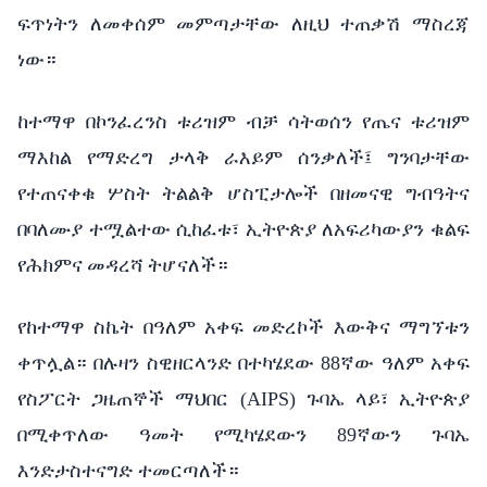
ፍጥነትን
ለመቀሰም
መምጣታቸው
ለዚህ
ተጠቃሽ
ማስረጃ
ነው።
ከተማዋ
በኮንፈረንስ
ቱሪዝም
ብቻ
ሳትወሰን
የጤና
ቱሪዝም
ማእከል
የማድረግ
ታላቅ
ራእይም
ሰንቃለች፤
ግንባታቸው
የተጠናቀቁ
ሦስት
ትልልቅ
ሆስፒታሎች
በዘመናዊ
ግብዓትና
በባለሙያ
ተሟልተው
ሲከፈቱ፣
ኢትዮጵያ
ለአፍሪካውያን
ቁልፍ
የሕክምና
መዳረሻ
ትሆናለች።
የከተማዋ ስኬት በዓለም አቀፍ መድረኮች እውቅና ማግኘቱን
ቀጥሏል። በሉዛን ስዊዘርላንድ በተካሄደው 88ኛው ዓለም አቀፍ
የስፖርት ጋዜጠኞች ማህበር (AIPS) ጉባኤ ላይ፣ ኢትዮጵያ
በሚቀጥለው ዓመት የሚካሄደውን 89ኛውን ጉባኤ
እንድታስተናግድ ተመርጣለች።