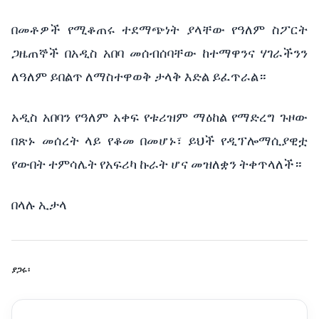
በመቶዎች
የሚቆጠሩ
ተደማጭነት
ያላቸው
የዓለም
ስፖርት
ጋዜጠኞች
በአዲስ
አበባ
መሰብሰባቸው
ከተማዋንና
ሃገራችንን
ለዓለም
ይበልጥ
ለማስተዋወቅ
ታላቅ
እድል
ይፈጥራል።
አዲስ
አበባን
የዓለም
አቀፍ
የቱሪዝም
ማዕከል
የማድረግ
ጉዞው
በጽኑ
መሰረት
ላይ
የቆመ
በመሆኑ፣
ይህች
የዲፕሎማሲያዊቷ
የውበት
ተምሳሌት
የአፍሪካ
ኩራት
ሆና
መዝለቋን
ትቀጥላለች።
በላሉ
ኢታላ
ያጋሩ፡