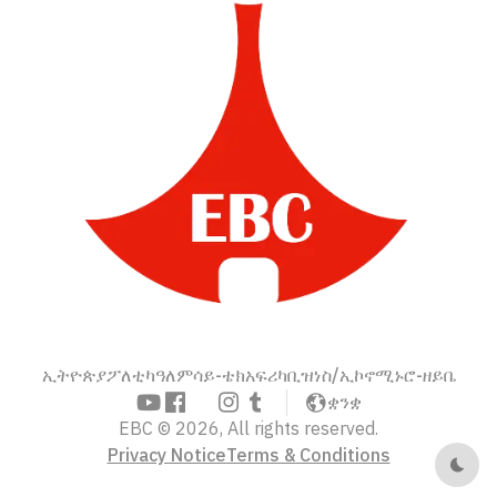
ኢትዮጵያ
ፖለቲካ
ዓለም
ሳይ-ቴክ
አፍሪካ
ቢዝነስ/ኢኮኖሚ
ኑሮ-ዘይቤ
ቋንቋ
EBC © 2026, All rights reserved.
Privacy Notice
Terms & Conditions
Dark