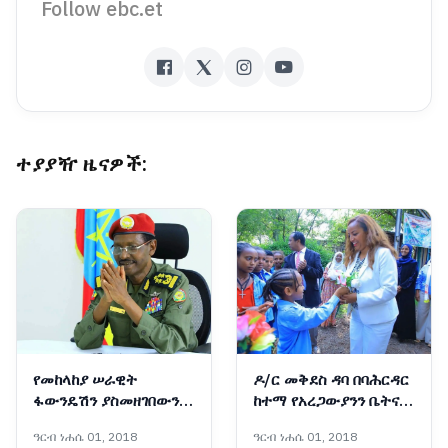
Follow ebc.et
ተያያዥ ዜናዎች:
የመከላከያ ሠራዊት
ዶ/ር መቅደስ ዳባ በባሕርዳር
ፋውንዴሽን ያስመዘገበውን
ከተማ የአረጋውያንን ቤትና
ለውጥ ማጠናከር ይገባል -
የትምህርት ቤት ግንባታ
ዓርብ ነሐሴ 01, 2018
ዓርብ ነሐሴ 01, 2018
ፊልድ ማርሻል ብርሃኑ ጁላ
አስጀመሩ