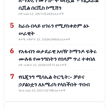
ለማድረግ መንግሥት ወስኗል"፦ የፌደራል
ሲቪል ሰርቪስ ኮሚሽን
ሰኞ ነሐሴ 12, 2017
•
31268 እይታዎች
5
ከራሱ በላይ ሀገሩን የሚያስቀድም ፅኑ
ሠራዊት
ቅዳሜ ጥቅምት 15, 2018
•
29804 እይታዎች
6
የአፋብን ወታደራዊ አዛዥ ኮማንዶ ፍቅሩ
ሙሉዬ የመንግስትን የሰላም ጥሪ ተቀበለ
ሰኞ መጋቢት 21, 2018
•
23572 እይታዎች
7
የቤጂንግ ሚሳኤል ትርዒት:- ቻይና
ኃያልነቷን ለአሜሪካ የላከችበት ጥበብ
ዓርብ ነሐሴ 30, 2017
•
21788 እይታዎች