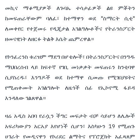
መኪና
ማቆሚያዎች
ለጉባኤ
ተሳታፊዎች
ልዩ
ምቾትን
"
"
ከመፍጠራቸውም
ባለፈ፣
ከተማዋን
ወደ
ስማርት
ሲቲ
ለመቀየር
የተጀመሩ
የዲጂታል
አገልግሎቶችና
የትራንስፖርት
ዘመናዊነት
ለዘርፉ
ትልቅ
እሴት
ጨምረዋል።
የኮንፈረንስ
ቱሪዝም
ማደግ
በሆቴሎች፣
በትራንስፖርትና
በንግዱ
ማህበረሰብ
ላይ
ከፍተኛ
የገቢ
መነቃቃት
መፍጠሩን
ከንቲባዋ
ሲያስረዱ፣
እንግዶች
ወደ
ከተማዋ
ሲመጡ
የሚገበያዩትና
የሚጠቀሙት
አገልግሎት
ለዜጎች
ሰፊ
የኢኮኖሚ
ፋይዳ
እንዳለው
ገልጸዋል።
ዛሬ
አዲስ
አበባ
የራሷን
ችግር
መፍታት
ብቻ
ሳይሆን
ለሌሎች
19
አፍሪካውያን
አርአያ
እየሆነች
ሲሆን፣
እስካሁን
የሚጠጉ
ሀገራት
የመዲናዋን
የኮሪደር
ልማትና
የፕሮጀክት
አፈጻጸም