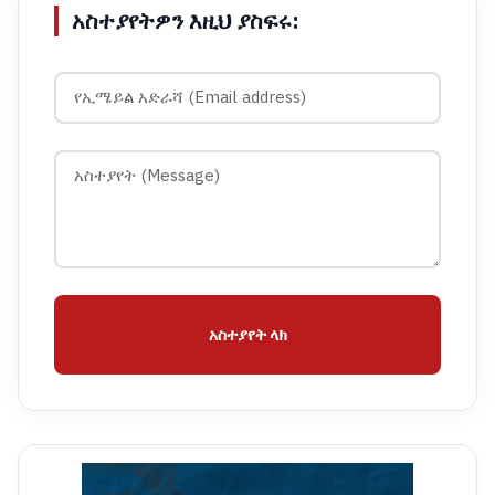
አስተያየትዎን እዚህ ያስፍሩ:
አስተያየት ላክ