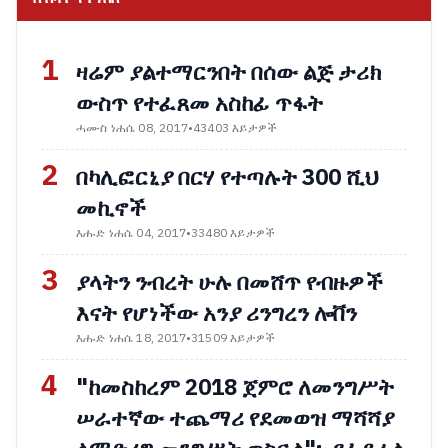
1
ዛሬም ያልተማርንበት በሰው ልጅ ታሪክ
ውስጥ የተፈጸመ አስከፊ ጥፋት
ሓሙስ ነሐሴ 08, 2017
•
43403 እይታዎች
2
በካሊፎርኒያ በርሃ የተጣሉት 300 ሺህ
መኪኖች
እሑድ ነሐሴ 04, 2017
•
33480 እይታዎች
3
ያላትን ንብረት ሁሉ በመሸጥ የብዙዎች
እናት የሆነችው አንያ ሪንግረን ሎቨን
እሑድ ነሐሴ 18, 2017
•
31509 እይታዎች
4
"ከመስከረም 2018 ጀምሮ ለመንግሥት
ሠራተኛው ተጨማሪ የደመወዝ ማሻሻያ