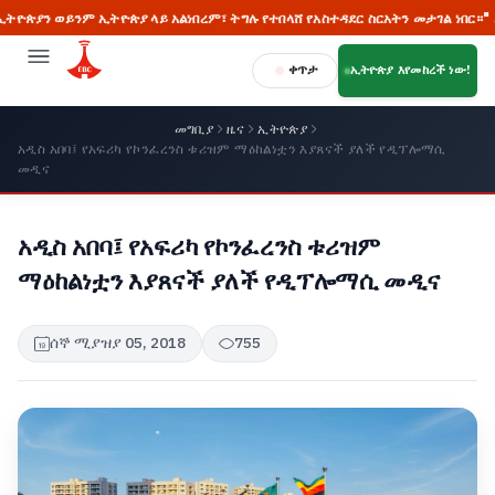
ንም ኢትዮጵያ ላይ አልነበረም፣ ትግሉ የተበላሸ የአስተዳደር ስርአትን መታገል ነበር።" ጠቅላይ ሚኒስ
ቀጥታ
ኢትዮጵያ እየመከረች ነው!
መግቢያ
ዜና
ኢትዮጵያ
አዲስ አበባ፤ የአፍሪካ የኮንፈረንስ ቱሪዝም ማዕከልነቷን እያጸናች ያለች የዲፕሎማሲ
መዲና
አዲስ አበባ፤ የአፍሪካ የኮንፈረንስ ቱሪዝም
ማዕከልነቷን እያጸናች ያለች የዲፕሎማሲ መዲና
ሰኞ ሚያዝያ 05, 2018
755