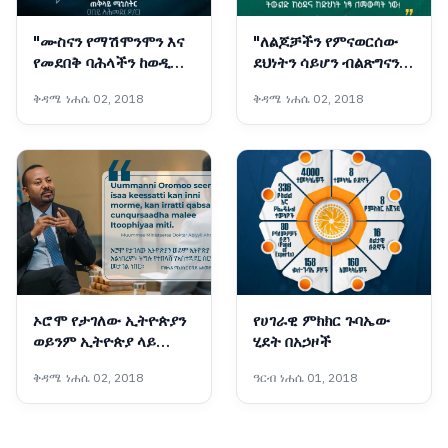
"ሙስናን የማሽሞንሞን እና
"ለልጆቻችን የምናወርሰው
የመደበቅ ባሕላችን ከወዲሁ
ደህነትን ሳይሆን ብልጽግናን
በእንጭጩ መቀጨት
ነው! የዛሬው ድካማችን
ቅዳሜ ነሐሴ 02, 2018
ቅዳሜ ነሐሴ 02, 2018
እንዲችል በጋራ መስራት
የነገውን ትውልድ ከዕዳ እና
ይገባል።" ፦ ጠቅላይ
ከድህነት ነጻ ለማውጣት
ሚኒስትር ዐቢይ አሕመድ
ነው!" ጠቅላይ ሚኒስትር
(ዶ/ር)
ዐቢይ አሕመድ (ዶ/ር)
ኦሮሞ የታገለው ኢትዮጵያን
የሀገራዊ ምክክር ጉባኤው
ወይንም ኢትዮጵያ ላይ
ሂደት በአኃዞች
አልነበረም፣ ትግሉ የተበላሸ
ቅዳሜ ነሐሴ 02, 2018
ዓርብ ነሐሴ 01, 2018
የአስተዳደር ስርአትን መታገል
ነበር።" ጠቅላይ ሚኒስትር
ዐቢይ አሕመድ (ዶ/ር) ስለ
ኦሮሞ ሕዝብ ትግል