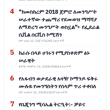
4
"ከመስከረም 2018 ጀምሮ ለመንግሥት
ሠራተኛው ተጨማሪ የደመወዝ ማሻሻያ
ለማድረግ መንግሥት ወስኗል"፦ የፌደራል
ሲቪል ሰርቪስ ኮሚሽን
ሰኞ ነሐሴ 12, 2017
•
31281 እይታዎች
5
ከራሱ በላይ ሀገሩን የሚያስቀድም ፅኑ
ሠራዊት
ቅዳሜ ጥቅምት 15, 2018
•
29818 እይታዎች
6
የአፋብን ወታደራዊ አዛዥ ኮማንዶ ፍቅሩ
ሙሉዬ የመንግስትን የሰላም ጥሪ ተቀበለ
ሰኞ መጋቢት 21, 2018
•
23607 እይታዎች
7
የቤጂንግ ሚሳኤል ትርዒት:- ቻይና