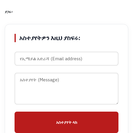
ያጋሩ፡
አስተያየትዎን እዚህ ያስፍሩ:
አስተያየት ላክ