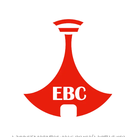
ከተናገሩት። Muummichi
Ministeeraa Dr Abiyyi
Ahimad waa’ee
qabsoo uummata
Oromoo kan
dubbatan irraa.