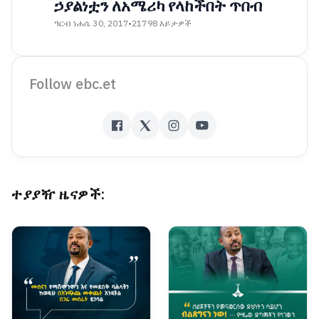
ኃያልነቷን ለአሜሪካ የላከችበት ጥበብ
ዓርብ ነሐሴ 30, 2017
•
21798 እይታዎች
Follow ebc.et
ተያያዥ ዜናዎች: