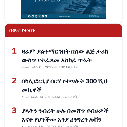
በብዛት የተነበቡ
1
ዛሬም ያልተማርንበት በሰው ልጅ ታሪክ
ውስጥ የተፈጸመ አስከፊ ጥፋት
ሓሙስ ነሐሴ 08, 2017
•
43430 እይታዎች
2
በካሊፎርኒያ በርሃ የተጣሉት 300 ሺህ
መኪኖች
እሑድ ነሐሴ 04, 2017
•
33492 እይታዎች
3
ያላትን ንብረት ሁሉ በመሸጥ የብዙዎች
እናት የሆነችው አንያ ሪንግረን ሎቨን
እሑድ ነሐሴ 18, 2017
•
31519 እይታዎች