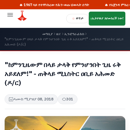
🔥 1967 ላይ የተቸነከረው የሕገ-ወጡ ህወሓት ሰዓት
🔥 የአጀንዳ ምክረ-ሃሳቦች
ቀጥታ
ኢትዮጵያ እየመከረች ነው!
መግቢያ
ዜና
ኢንፎግራፊክስ
"ከምንጊዜውም በላይ ታላቅ የምንሆንበት ጊዜ ሩቅ አይደለም!" - ጠቅላይ ሚኒስትር ዐቢይ
አሕመድ (ዶ/ር)
"ከምንጊዜውም በላይ ታላቅ የምንሆንበት ጊዜ ሩቅ
አይደለም!" - ጠቅላይ ሚኒስትር ዐቢይ አሕመድ
(ዶ/ር)
ሓሙስ ሚያዝያ 08, 2018
301