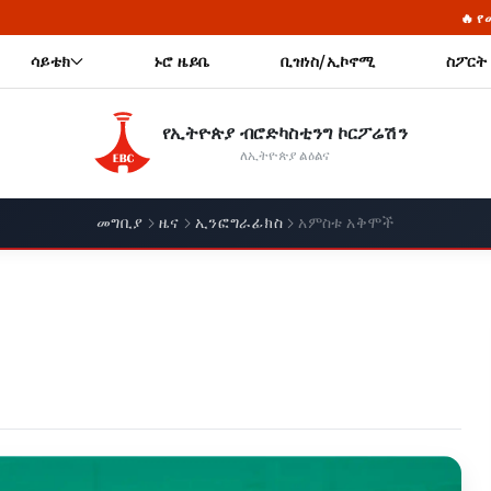
🔥 የመከላከያ ሠራዊት ፋውን
ሳይቴክ
ኑሮ ዜይቤ
ቢዝነስ/ኢኮኖሚ
ስፖርት
የኢትዮጵያ ብሮድካስቲንግ ኮርፖሬሽን
ለኢትዮጵያ ልዕልና
መግቢያ
ዜና
ኢንፎግራፊክስ
አምስቱ አቅሞች