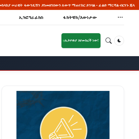
ዴሽን ያስመዘገበውን ለውጥ ማጠናከር ይገባል - ፊልድ ማርሻል ብርሃኑ ጁላ
🔥 ዶ/ር መቅ
ኢንፎግራፊክስ
ፋክትቼክ/እውነታው
ኢትዮጵያ እየመከረች ነው!
Dark Mod