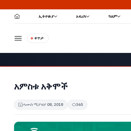
ኢትዮጵያ
አፍሪካ
ዓለም
ቀጥታ
አምስቱ አቅሞች
ሓሙስ ሚያዝያ 08, 2018
365