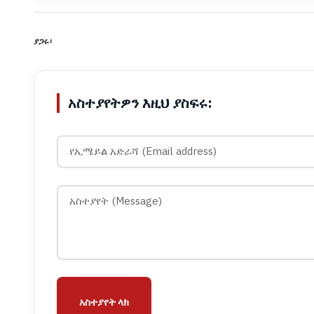
ያጋሩ፡
አስተያየትዎን እዚህ ያስፍሩ:
አስተያየት ላክ