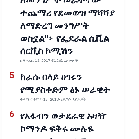
ለመንግሥት ሠራተኛው
ተጨማሪ የደመወዝ ማሻሻያ
ለማድረግ መንግሥት
ወስኗል"፦ የፌደራል ሲቪል
ሰርቪስ ኮሚሽን
ሰኞ ነሐሴ 12, 2017
•
31261 እይታዎች
5
ከራሱ በላይ ሀገሩን
የሚያስቀድም ፅኑ ሠራዊት
ቅዳሜ ጥቅምት 15, 2018
•
29797 እይታዎች
6
የአፋብን ወታደራዊ አዛዥ
ኮማንዶ ፍቅሩ ሙሉዬ