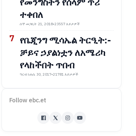
የመንግስትን የሰላም ጥሪ
ተቀበለ
ሰኞ መጋቢት 21, 2018
•
23557 እይታዎች
7
የቤጂንግ ሚሳኤል ትርዒት:-
ቻይና ኃያልነቷን ለአሜሪካ
የላከችበት ጥበብ
ዓርብ ነሐሴ 30, 2017
•
21781 እይታዎች
Follow ebc.et