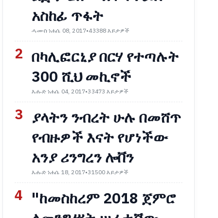
አስከፊ ጥፋት
ሓሙስ ነሐሴ 08, 2017
•
43388 እይታዎች
2
በካሊፎርኒያ በርሃ የተጣሉት
300 ሺህ መኪኖች
እሑድ ነሐሴ 04, 2017
•
33473 እይታዎች
3
ያላትን ንብረት ሁሉ በመሸጥ
የብዙዎች እናት የሆነችው
አንያ ሪንግረን ሎቨን
እሑድ ነሐሴ 18, 2017
•
31500 እይታዎች
4
"ከመስከረም 2018 ጀምሮ