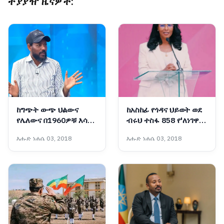
ተያያዥ ዜናዎች:
ከግጭት ውጭ ህልውና
ከአስከፊ የጎዳና ህይወት ወደ
የሌለውና በ1960ዎቹ እሳቤ
ብሩህ ተስፋ 858 የ'ለነገዋ'
ተቸንክሮ የቀረው ኋላቀሩ
ማዕከል ሰልጣኝ እህቶቻችን
እሑድ ነሐሴ 03, 2018
እሑድ ነሐሴ 03, 2018
የሕወሓት ቡድን ማንነት
ተመረቁ