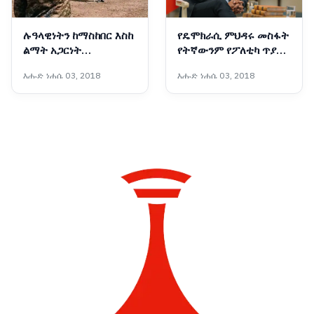
ሉዓላዊነትን ከማስከበር እስከ
የዴሞክራሲ ምህዳሩ መስፋት
ልማት አጋርነት
የትኛውንም የፖለቲካ ጥያቄ
የማይናወጠው የኢትዮጵያ
በሰላማዊ መንገድ ለመፍታት
እሑድ ነሐሴ 03, 2018
እሑድ ነሐሴ 03, 2018
መከላከያ ሠራዊት ሀገራዊ
ያስችላል - ጠቅላይ ሚኒስትር
አደራ
ዐቢይ አሕመድ (ዶ/ር)