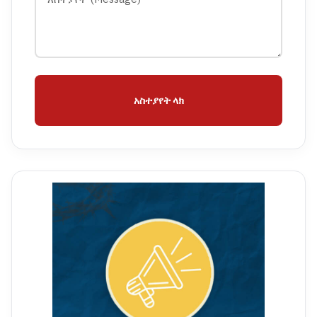
አስተያየት ላክ