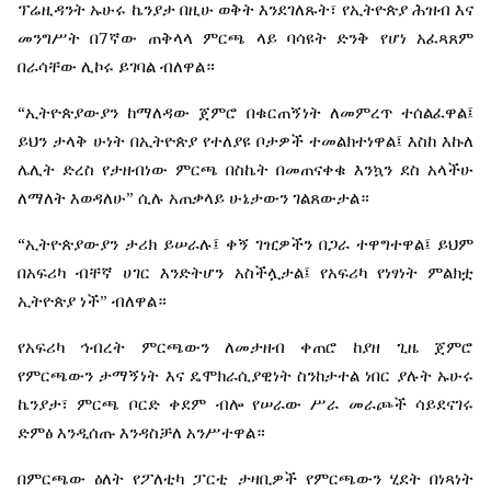
ፕሬዚዳንት
ኡሁሩ
ኬንያታ
በዚሁ
ወቅት
እንደገለጹት፣
የኢትዮጵያ
ሕዝብ
እና
7
መንግሥት
በ
ኛው
ጠቅላላ
ምርጫ
ላይ
ባሳዩት
ድንቅ
የሆነ
አፈጻጸም
በራሳቸው
ሊኮሩ
ይገባል
ብለዋል።
“
ኢትዮጵያውያን
ከማለዳው
ጀምሮ
በቁርጠኝነት
ለመምረጥ
ተሰልፈዋል፤
ይህን
ታላቅ
ሁነት
በኢትዮጵያ
የተለያዩ
ቦታዎች
ተመልክተነዋል፤
እስከ
እኩለ
ሌሊት
ድረስ
የታዘብነው
ምርጫ
በስኬት
በመጠናቀቁ
እንኳን
ደስ
አላችሁ
ለማለት
እወዳለሁ
”
ሲሉ
አጠቃላይ
ሁኔታውን
ገልጸውታል።
“
ኢትዮጵያውያን
ታሪክ
ይሠራሉ፤
ቀኝ
ገዢዎችን
በጋራ
ተዋግተዋል፤
ይህም
በአፍሪካ
ብቸኛ
ሀገር
እንድትሆን
አስችሏታል፤
የአፍሪካ
የነፃነት
ምልክቷ
ኢትዮጵያ
ነች
”
ብለዋል።
የአፍሪካ
ኅብረት
ምርጫውን
ለመታዘብ
ቀጠሮ
ከያዘ
ጊዜ
ጀምሮ
የምርጫውን
ታማኝነት
እና
ዴሞክራሲያዊነት
ስንከታተል
ነበር
ያሉት
ኡሁሩ
ኬንያታ፣
ምርጫ
ቦርድ
ቀደም
ብሎ
የሠራው
ሥራ
መራጮች
ሳይደናገሩ
ድምፅ
እንዲሰጡ
እንዳስቻለ
አንሥተዋል።
በምርጫው
ዕለት
የፖለቲካ
ፓርቲ
ታዛቢዎች
የምርጫውን
ሂደት
በነጻነት