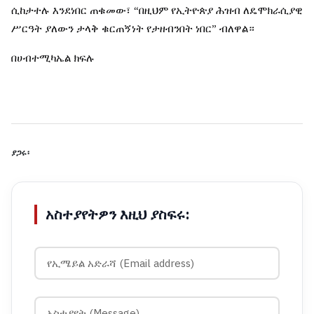
ሲከታተሉ
እንደነበር
ጠቁመው፣
“
በዚህም
የኢትዮጵያ
ሕዝብ
ለዴሞክራሲያዊ
ሥርዓት
ያለውን
ታላቅ
ቁርጠኝነት
የታዘብንበት
ነበር
”
ብለዋል።
በሀብተሚካኤል
ክፍሉ
ያጋሩ፡
አስተያየትዎን እዚህ ያስፍሩ: