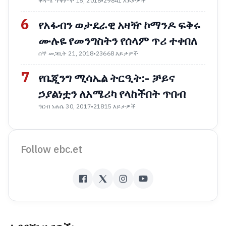
ቅዳሜ ጥቅምት 15, 2018
•
29841 እይታዎች
6
የአፋብን ወታደራዊ አዛዥ ኮማንዶ ፍቅሩ
ሙሉዬ የመንግስትን የሰላም ጥሪ ተቀበለ
ሰኞ መጋቢት 21, 2018
•
23668 እይታዎች
7
የቤጂንግ ሚሳኤል ትርዒት:- ቻይና
ኃያልነቷን ለአሜሪካ የላከችበት ጥበብ
ዓርብ ነሐሴ 30, 2017
•
21815 እይታዎች
Follow ebc.et