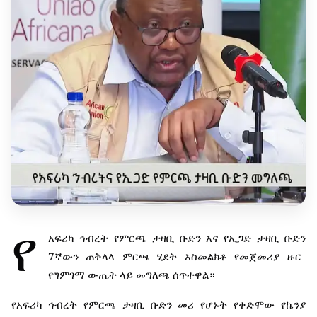
የ
አፍሪካ
ኅብረት
የምርጫ
ታዛቢ
ቡድን
እና
የኢጋድ
ታዛቢ
ቡድን
7
ኛውን
ጠቅላላ
ምርጫ
ሂደት
አስመልክቶ
የመጀመሪያ
ዙር
የግምገማ
ውጤት
ላይ
መግለጫ
ሰጥተዋል።
የአፍሪካ
ኅብረት
የምርጫ
ታዛቢ
ቡድን
መሪ
የሆኑት
የቀድሞው
የኬንያ