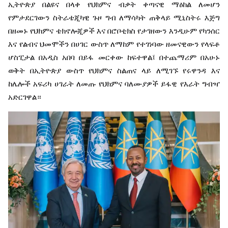
ኢትዮጵያ
በልዩና
በላቀ
የህክምና
ብቃት
ቀጣናዊ
ማዕከል
ለመሆን
የምታደርገውን
ስትራቴጂካዊ
ጉዞ
ግብ
ለማሳካት
ጠቅላይ
ሚኒስትሩ
እጅግ
በዘመኑ
የህክምና
ቴክኖሎጂዎች
እና
በሮቦቲክስ
የታገዘውን
እንዲሁም
የካንሰር
እና
የልብና
ህመሞችን
በሀገር
ውስጥ
ለማከም
የተገነባው
ዘመናዊውን
የላፍቶ
ሆስፒታል
በአዲስ
አበባ
በይፋ
መርቀው
ከፍተዋል፤
በተጨማሪም
በአሁኑ
ወቅት
በኢትዮጵያ
ውስጥ
የህክምና
ስልጠና
ላይ
ለሚገኙ
የሩዋንዳ
እና
ከሌሎች
አፍሪካ
ሀገራት
ለመጡ
የህክምና
ባለሙያዎች
ይፋዊ
የእራት
ግብዣ
አድርገዋል።