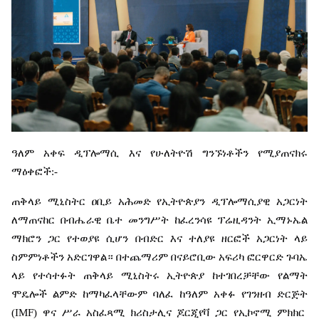
ዓለም
አቀፍ
ዲፕሎማሲ
እና
የሁለትዮሽ
ግንኙነቶችን
የሚያጠናክሩ
ማዕቀፎች
:-
ጠቅላይ
ሚኒስትር
ዐቢይ
አሕመድ
የኢትዮጵያን
ዲፕሎማሲያዊ
አጋርነት
ለማጠናከር
በብሔራዊ
ቤተ
መንግሥት
ከፈረንሳዩ
ፕሬዚዳንት
ኢማኑኤል
ማክሮን
ጋር
የተወያዩ
ሲሆን
በብድር
እና
ተለያዩ
ዘርፎች
አጋርነት
ላይ
ስምምነቶችን
አድርገዋል።
በተጨማሪም
በናይሮቢው
አፍሪካ
ፎርዋርድ
ጉባኤ
ላይ
የተሳተፉት
ጠቅላይ
ሚኒስትሩ
ኢትዮጵያ
ከተገበረቻቸው
የልማት
ሞዴሎች
ልምድ
ከማካፈላቸውም
ባለፈ
ከዓለም
አቀፉ
የገንዘብ
ድርጅት
(IMF)
ዋና
ሥራ
አስፈጻሚ
ክሪስታሊና
ጆርጂየቫ
ጋር
የኢኮኖሚ
ምክክር