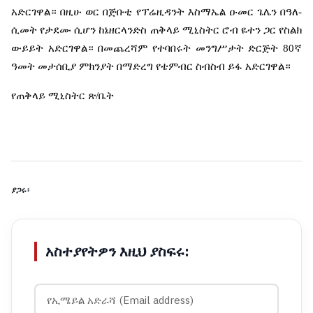
አድርገዋል።
በዚሁ
ወር
በጅቡቲ
የፕሬዚዳንት
እስማኤል
ዑመር
ጌሌን
በዓለ
-
ሲመት
የታደሙ
ሲሆን
ከኔዘርላንድስ
ጠቅላይ
ሚኒስትር
ሮብ
ዬተን
ጋር
የስልክ
ውይይት
አድርገዋል።
በመጨረሻም
የተባበሩት
መንግሥታት
ድርጅት
80
ኛ
ዓመት
መታሰቢያ
ምክንያት
በማድረግ
የቴምብር
ስብስብ
ይፋ
አድርገዋል።
የጠቅላይ
ሚኒስትር
ጽ
/
ቤት
ያጋሩ፡
አስተያየትዎን እዚህ ያስፍሩ: