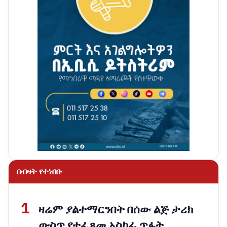
በብዛት የተነበቡ
1
ዛሬም ያልተማርንበት በሰው ልጅ ታሪክ
ውስጥ የተፈጸመ አስከፊ ጥፋት