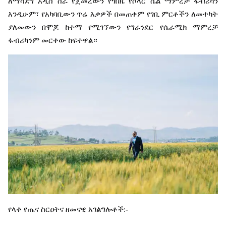
ለማሳደግ
አዲስ
ስራ
የጀመረውን
የጎበዜ
የሶላር
ሴል
ማምረቻ
ፋብሪካን
እንዲሁም፣
የአካባቢውን
ጥሬ
እቃዎች
በመጠቀም
የገቢ
ምርቶችን
ለመተካት
ያለመውን
በሞጆ
ከተማ
የሚገኘውን
የግራንደር
የሴራሚክ
ማምረቻ
ፋብሪካንም
መርቀው
ከፍተዋል።
የላቀ
የጤና
ስርዐትና
ዘመናዊ
አገልግሎቶች
:-