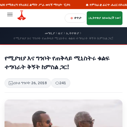
ኮሪደር ልማት ሥራ ወሳኝ ማሳያ፦ ፒያሳ
🔥 የምስራቋ ፈርጥ ሐረር በኮሪደር ልማት መድመቋ
ቀጥታ
ኢትዮጵያ እየመከረች ነው!
መግቢያ
ዜና
ኢትዮጵያ
የሚያዝያ እና ግንቦት የጠቅላይ ሚኒስትሩ ቁልፍ ተግባራት ቅኝት ከምስል ጋር!
የሚያዝያ እና ግንቦት የጠቅላይ ሚኒስትሩ ቁልፍ
ተግባራት ቅኝት ከምስል ጋር!
ረቡዕ ግንቦት 26, 2018
241