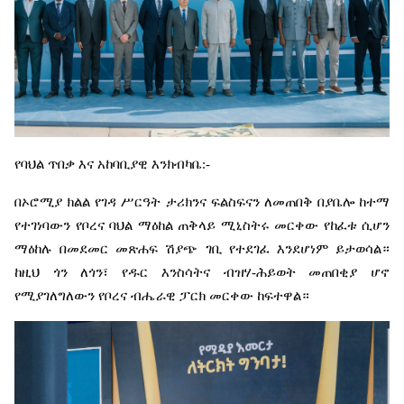
የባህል
ጥበቃ
እና
አከባቢያዊ
እንክብካቤ
:-
በኦሮሚያ
ክልል
የገዳ
ሥርዓት
ታሪክንና
ፍልስፍናን
ለመጠበቅ
በያቤሎ
ከተማ
የተገነባውን
የቦረና
ባህል
ማዕከል
ጠቅላይ
ሚኒስትሩ
መርቀው
የከፈቱ
ሲሆን
ማዕከሉ
በመደመር
መጽሐፍ
ሽያጭ
ገቢ
የተደገፈ
እንደሆነም
ይታወሳል።
ከዚህ
ጎን
ለጎን፣
የዱር
እንስሳትና
ብዝሃ
-
ሕይወት
መጠበቂያ
ሆኖ
የሚያገለግለውን
የቦረና
ብሔራዊ
ፓርክ
መርቀው
ከፍተዋል።