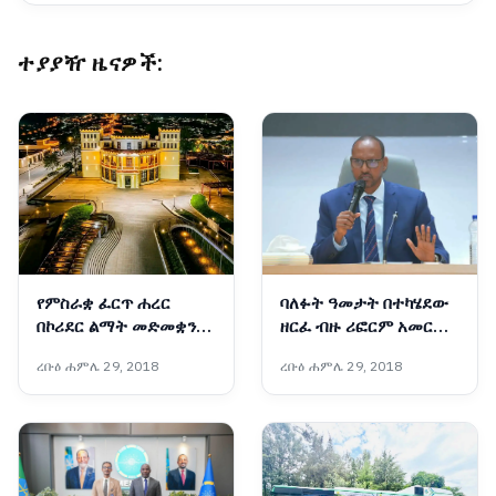
ተያያዥ ዜናዎች:
የምስራቋ ፈርጥ ሐረር
ባለፉት ዓመታት በተካሄደው
በኮሪደር ልማት መድመቋን
ዘርፈ ብዙ ሪፎርም አመርቂ
ቀጥላለች
ውጤቶች ተመዝግበዋል፡-
ረቡዕ ሐምሌ 29, 2018
ረቡዕ ሐምሌ 29, 2018
አቶ አደም ፋራህ