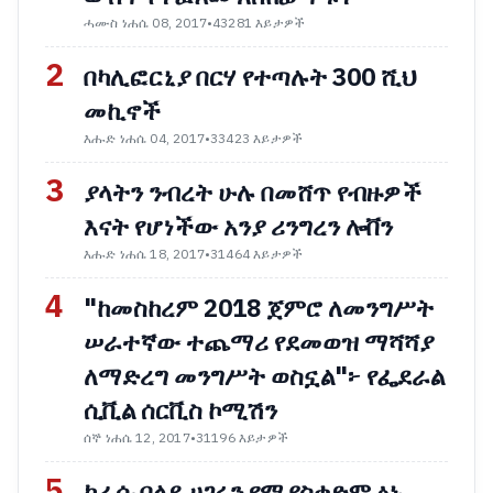
ሓሙስ ነሐሴ 08, 2017
•
43281 እይታዎች
2
በካሊፎርኒያ በርሃ የተጣሉት 300 ሺህ
መኪኖች
እሑድ ነሐሴ 04, 2017
•
33423 እይታዎች
3
ያላትን ንብረት ሁሉ በመሸጥ የብዙዎች
እናት የሆነችው አንያ ሪንግረን ሎቨን
እሑድ ነሐሴ 18, 2017
•
31464 እይታዎች
4
"ከመስከረም 2018 ጀምሮ ለመንግሥት
ሠራተኛው ተጨማሪ የደመወዝ ማሻሻያ
ለማድረግ መንግሥት ወስኗል"፦ የፌደራል
ሲቪል ሰርቪስ ኮሚሽን
ሰኞ ነሐሴ 12, 2017
•
31196 እይታዎች
5
ከራሱ በላይ ሀገሩን የሚያስቀድም ፅኑ