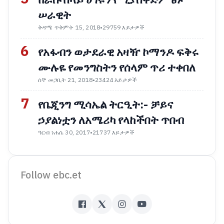
ሠራዊት
ቅዳሜ ጥቅምት 15, 2018
•
29759 እይታዎች
6
የአፋብን ወታደራዊ አዛዥ ኮማንዶ ፍቅሩ
ሙሉዬ የመንግስትን የሰላም ጥሪ ተቀበለ
ሰኞ መጋቢት 21, 2018
•
23424 እይታዎች
7
የቤጂንግ ሚሳኤል ትርዒት:- ቻይና
ኃያልነቷን ለአሜሪካ የላከችበት ጥበብ
ዓርብ ነሐሴ 30, 2017
•
21737 እይታዎች
Follow ebc.et