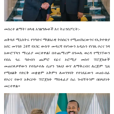
መሰረተ
ልማት፣
ዘላቂ
አገልግሎቶች
እና
ትራንስፖርት
:-
ጠቅላይ
ሚኒስትሩ
የንግድና
ማህበራዊ
ትስስርን
የሚጠናክረውንና
የኢትዮጵያ
አየር
መንገድ
24
ኛ
የአገር
ውስጥ
መዳረሻ
የሆነውን
አዲሱን
የነገሌ
ቦረና
ገዳ
አውሮፕላን
ማረፊያ
መርቀዋል፤
በተጨማሪም
በጎመሌ
ወረዳ
የሚገኘውን
የደሴ
ጎራ
ግድብን
ጨምሮ
የፊና
ኦሮሚያ
መስኖ
ፕሮጀክቶች
መጠናቀቃቸውን
የተከታተሉ
ሲሆን
ንጹህ
ውሃ
ለማቅረብና
ለረጅም
ጊዜ
የሚዘልቅ
የድርቅ
መቋቋም
አቅምን
ለመገንባት
የተነደፈውን
መጠነ
-
ሰፊ
የቦረና
የውሃ
አቅርቦት
ፕሮጀክት
ማስፋፊያ
ስራ
ጉብኝትንም
በበላይነት
መርተዋል።