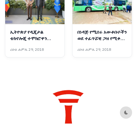
ኢትዮጵያ የዲጂታል
በነዳጅ የሚሰሩ አውቶቡሶችን
ቴክኖሎጂ ተሞክሮዋን
ወደ ተፈጥሯዊ ጋዝ የሚቀይር
ለአፍሪካ ማጋራት አለባት :-
አዲሱ ቴክኖሎጂ
ረቡዕ ሐምሌ 29, 2018
ረቡዕ ሐምሌ 29, 2018
የቤኒን የዲጂታል
ትራንስፎርሜሽንና የፈጠራ
ሚኒስትር
Dark