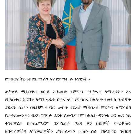
የግብርና
ትራንስፎርሜሽን
እና
የምግብ
ሉዓላዊነት
:-
ጠቅላይ
ሚኒስትር
ዐቢይ
አሕመድ
የምግብ
ዋስትናን
ለማረጋገጥ
እና
የክላስተር
እርሻን
ለማስፋፋት
በዋና
ዋና
የግብርና
ክልሎች
የመስክ
ጉብኝት
ያደረጉ
ሲሆን
በዚህም
የሀገር
ውስጥ
የዩሪያ
ማዳበሪያ
ምርትን
ለማሳደግ
የታቀደውን
የፋብሪካ
ግንባታ
ሂደት
ለመገምገም
ከአሊኮ
ዳንጎቴ
ጋር
ወደ
ጎዴ
ተጉዘዋል።
በተጨማሪም
በምስራቅ
ቦረና
ዞን
በሺዎች
የሚቆጠሩ
አባወራዎችና
እማወራዎችን
ያሳተፈውን
መጠነ
ሰፊ
የክላስተር
ግብርና