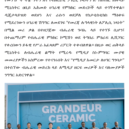
ሚኒስትር
ዐቢይ
አሕመድ
ሀገራዊ
የምክክር
መድረኮች
ላይ
ተገኝተዋል።
ዲጂታላይዝድ
ወደሆነ
እና
ራሱን
ወደቻለ
የስታቲስቲክስ
ማዕቀፍ
የሚደረገውን
ሀገራዊ
ሽግግር
ለመደገፍ
"
የመረጃ
ሉዓላዊነት
ለፖሊሲ
ነጻነት
"
በሚል
መሪ
ቃል
በተዘጋጀው
ብሔራዊ
ጉባኤ
ላይ
የተገኙ
ሲሆን፤
በተጨማሪም
የብሔራዊ
ምክክር
ኮሚሽን
ወደ
ትግበራ
ምዕራፍ
ሊሸጋገር
የቀረበውን
ይፋዊ
የሥራ
አፈጻጸም
ሪፖርት
ተቀብለዋል።
በዚሁ
ወር
ጠቅላይ
ሚኒስትሩ
ለብሔራዊ
ልማት
የሚረዱ
የሚዲያ
ስነ
-
ምግባር
ሙያዊ
መመሪያዎችን
አስምረው
የተናገሩበት
እና
“
የሚዲያ
እመርታ
ለሀገር
ግንባታ
”
በተሰኘው
ብሔራዊ
መድረክ
ላይ
ለሚዲያ
ዘርፍ
መሪዎች
እና
ባለሙያዎች
ንግግር
አድርገዋል።