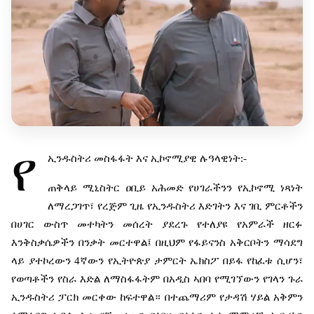
የ
ኢንዱስትሪ
መስፋፋት
እና
ኢኮኖሚያዊ
ሉዓላዊነት
:-
ጠቅላይ
ሚኒስትር
ዐቢይ
አሕመድ
የሀገራችንን
የኢኮኖሚ
ነጻነት
ለማረጋገጥ፣
የረጅም
ጊዜ
የኢንዱስትሪ
እድገትን
እና
ገቢ
ምርቶችን
በሀገር
ውስጥ
መተካትን
መሰረት
ያደረጉ
የተለያዩ
የአምራች
ዘርፉ
እንቅስቃሴዎችን
በንቃት
መርተዋል፤
በዚህም
የፋይናንስ
አቅርቦትን
ማሳደግ
ላይ
ያተኮረውን
4
ኛውን
የኢትዮጵያ
ታምርት
ኤክስፖ
በይፋ
የከፈቱ
ሲሆን፣
የወጣቶችን
የስራ
እድል
ለማስፋፋትም
በአዲስ
ኣበባ
የሚገኘውን
የገላን
ጉራ
ኢንዱስትሪ
ፓርክ
መርቀው
ከፍተዋል።
በተጨማሪም
የታዳሽ
ሃይል
አቅምን