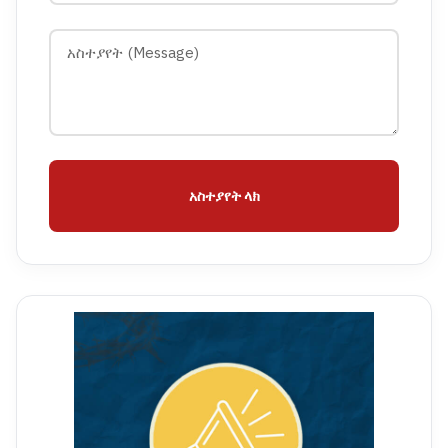
አስተያየት ላክ