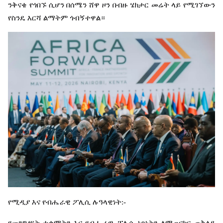
ንቅናቄ
የጎበኙ
ሲሆን
በሰሜን
ሸዋ
ዞን
በብዙ
ሄክታር
መሬት
ላይ
የሚገኘውን
የስንዴ
እርሻ
ልማትም
ጎብኝተዋል።
የሚዲያ
እና
የብሔራዊ
ፖሊሲ
ሉዓላዊነት
:-
የመንግሥት
ተቋማትን
እና
የብሔራዊ
ፖሊሲ
ነጻነትን
ለማጠናከር
ጠቅላይ