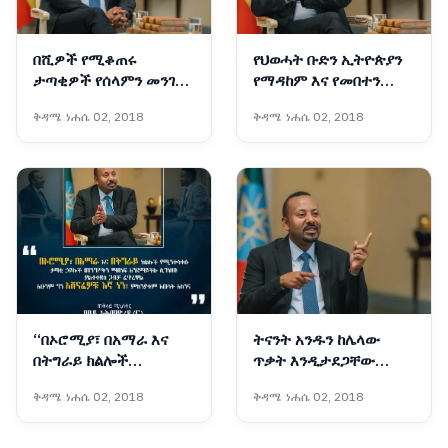
በሺዎች የሚቆጠሩ
የህወሓት ቡድን ኢትዮጵያን
ታጣቂዎች የሰላምን መንገድ
የማዳከም እና የመበተን
መርጠው ወደ ኅብረተሰቡ
ፍላጎት ላላቸው የውጭ
ቅዳሜ ነሐሴ 02, 2018
ቅዳሜ ነሐሴ 02, 2018
እየተቀላቀሉ ነው - ጠቅላይ
ጠላቶች መሳሪያ በመሆን
ሚኒስትር ዐቢይ አሕመድ
እያገለገለ ይገኛል - ጠቅላይ
(ዶ/ር)
ሚኒስትር ዐቢይ አሕመድ
(ዶ/ር)
“በኦሮሚያ፣ በአማራ እና
ትናንት አንዱን ከሌላው
በትግራይ ክልሎች
ጥቃት እንዲታደጋቸው
የሚንቀሳቀሱ ታጣቂ ኃይሎች
መንግሥትን ሲወተውቱ
ቅዳሜ ነሐሴ 02, 2018
ቅዳሜ ነሐሴ 02, 2018
መንግሥትን ማሸነፍ
የነበሩ ኃይሎች ዛሬ ጥምረት
እንደማይችሉ ሲገነዘቡ
መፍጠራቸው እየተዳከሙ
ያልተቀደሰ ጋብቻ ፈጥረዋል፤
መምጣታቸውን ያሳያል -