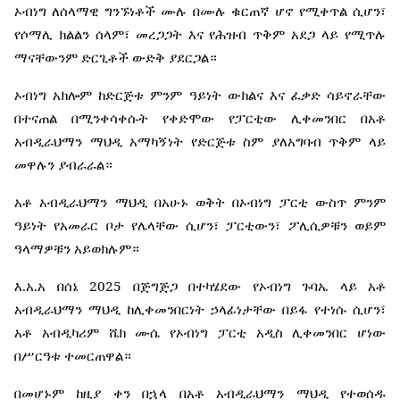
ኦብነግ
ለሰላማዊ
ግንኙነቶች
ሙሉ
በሙሉ
ቁርጠኛ
ሆኖ
የሚቀጥል
ሲሆን፣
የሶማሊ
ክልልን
ሰላም፣
መረጋጋት
እና
የሕዝብ
ጥቅም
አደጋ
ላይ
የሚጥሉ
ማናቸውንም
ድርጊቶች
ውድቅ
ያደርጋል።
ኦብነግ
አክሎም
ከድርጅቱ
ምንም
ዓይነት
ውክልና
እና
ፈቃድ
ሳይኖራቸው
በተናጠል
በሚንቀሳቀሱት
የቀድሞው
የፓርቲው
ሊቀመንበር
በአቶ
አብዲራህማን
ማህዲ
አማካኝነት
የድርጅቱ
ስም
ያለአግባብ
ጥቅም
ላይ
መዋሉን
ያብራራል።
አቶ
አብዲራህማን
ማህዲ
በአሁኑ
ወቅት
በኦብነግ
ፓርቲ
ውስጥ
ምንም
ዓይነት
የአመራር
ቦታ
የሌላቸው
ሲሆን፣
ፓርቲውን፣
ፖሊሲዎቹን
ወይም
ዓላማዎቹን
አይወክሉም።
.
.
2025
እ
አ
አ
በሰኔ
በጅግጅጋ
በተካሄደው
የኦብነግ
ጉባኤ
ላይ
አቶ
አብዲራህማን
ማህዲ
ከሊቀመንበርነት
ኃላፊነታቸው
በይፋ
የተነሱ
ሲሆን፣
አቶ
አብዲካሪም
ሼክ
ሙሴ
የኦብነግ
ፓርቲ
አዲስ
ሊቀመንበር
ሆነው
በሥርዓቱ
ተመርጠዋል።
በመሆኑም
ከዚያ
ቀን
በኋላ
በአቶ
አብዲራህማን
ማህዲ
የተወሰዱ