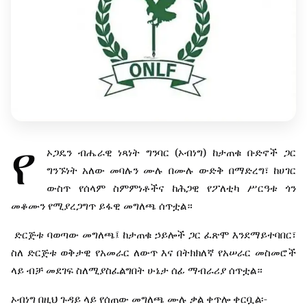
የ
(
)
ኦጋዴን
ብሔራዊ
ነጻነት
ግንባር
ኦብነግ
ከታጠቁ
ቡድኖች
ጋር
ግንኙነት
አለው
መባሉን
ሙሉ
በሙሉ
ውድቅ
በማድረግ፣
ከሀገር
ውስጥ
የሰላም
ስምምነቶችና
ከሕጋዊ
የፖለቲካ
ሥርዓቱ
ጎን
መቆሙን
የሚያረጋግጥ
ይፋዊ
መግለጫ
ሰጥቷል።
ድርጅቱ
ባወጣው
መግለጫ፤
ከታጠቁ
ኃይሎች
ጋር
ፈጽሞ
እንደማይተባበር፣
ስለ
ድርጅቱ
ወቅታዊ
የአመራር
ለውጥ
እና
በትክክለኛ
የአሠራር
መስመሮች
ላይ
ብቻ
መደገፍ
ስለሚያስፈልግበት
ሁኔታ
ሰፊ
ማብራሪያ
ሰጥቷል።
-
ኦብነግ
በዚህ
ጉዳይ
ላይ
የሰጠው
መግለጫ
ሙሉ
ቃል
ቀጥሎ
ቀርቧል፡