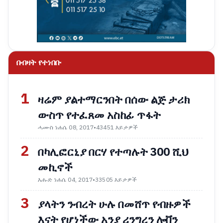
በብዛት የተነበቡ
1
ዛሬም ያልተማርንበት በሰው ልጅ ታሪክ
ውስጥ የተፈጸመ አስከፊ ጥፋት
ሓሙስ ነሐሴ 08, 2017
•
43451 እይታዎች
2
በካሊፎርኒያ በርሃ የተጣሉት 300 ሺህ
መኪኖች
እሑድ ነሐሴ 04, 2017
•
33505 እይታዎች
3
ያላትን ንብረት ሁሉ በመሸጥ የብዙዎች
እናት የሆነችው አንያ ሪንግረን ሎቨን