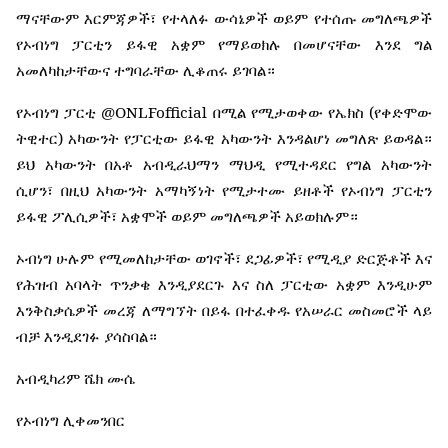
ማናቸውም
እርምጃዎች፣
የተላለፉ
ውሳኔዎች
ወይም
የተሰጡ
መግለጫዎች
የኦብነግ
ፓርቲን
ይፋዊ
አቋም
የማይወክሉ
በመሆናቸው
እንደ
ግል
አመለካከታቸውና
ተግባራቸው
ሊቆጠሩ
ይገባል።
@ONLFofficial
(
የኦብነግ
ፓርቲ
በሚል
የሚታወቀው
የኤክስ
የቀድሞው
)
ትዊተር
አካውንት
የፓርቲው
ይፋዊ
አካውንት
እንዳልሆነ
መግለጽ
ይወዳል።
ይህ
አካውንት
በአቶ
አብዲራህማን
ማህዲ
የሚተዳደር
የግል
አካውንት
ሲሆን፣
በዚህ
አካውንት
አማካኝነት
የሚታተሙ
ይዘቶች
የኦብነግ
ፓርቲን
ይፋዊ
ፖሊሲዎች፣
አቋሞች
ወይም
መግለጫዎች
አይወክሉም።
ኦብነግ
ሁሉም
የሚመለከታቸው
ወገኖች፣
ደጋፊዎች፣
የሚዲያ
ድርጅቶች
እና
የሕዝብ
አባላት
ጥንቃቄ
እንዲያደርጉ
እና
ስለ
ፓርቲው
አቋም
እንዲሁም
እንቅስቃሴዎች
መረጃ
ለማግኘት
በይፋ
በተፈቀዱ
የአሠራር
መስመሮች
ላይ
ብቻ
እንዲደገፉ
ያሳስባል።
አብዲካሪም
ሼክ
ሙሴ
የኦብነግ
ሊቀመንበር