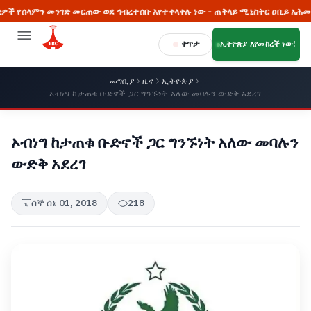
መንገድ መርጠው ወደ ኅብረተሰቡ እየተቀላቀሉ ነው - ጠቅላይ ሚኒስትር ዐቢይ አሕመድ (ዶ/ር)
ቀጥታ
ኢትዮጵያ እየመከረች ነው!
መግቢያ
ዜና
ኢትዮጵያ
ኦብነግ ከታጠቁ ቡድኖች ጋር ግንኙነት አለው መባሉን ውድቅ አደረገ
ኦብነግ ከታጠቁ ቡድኖች ጋር ግንኙነት አለው መባሉን
ውድቅ አደረገ
ሰኞ ሰኔ 01, 2018
218