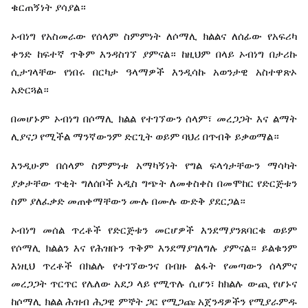
ቁርጠኝነት
ያሳያል።
ኦብነግ
የአስመራው
የሰላም
ስምምነት
ለሶማሊ
ክልልና
ለሰፊው
የአፍሪካ
ቀንድ
ከፍተኛ
ጥቅም
እንዳስገኘ
ያምናል።
ከዚህም
በላይ
ኦብነግ
በታሪኩ
ሲታገላቸው
የነበሩ
በርካታ
ዓላማዎች
እንዲሳኩ
አወንታዊ
አስተዋጽኦ
አድርጓል።
በመሆኑም
ኦብነግ
በሶማሊ
ክልል
የተገኘውን
ሰላም፣
መረጋጋት
እና
ልማት
ሊያናጋ
የሚችል
ማንኛውንም
ድርጊት
ወይም
ባህሪ
በጥብቅ
ይቃወማል።
እንዲሁም
በሰላም
ስምምነቱ
አማካኝነት
የግል
ፍላጎታቸውን
ማሳካት
ያቃታቸው
ጥቂት
ግለሰቦች
አዲስ
ግጭት
ለመቀስቀስ
በመሞከር
የድርጅቱን
ስም
ያለፈቃድ
መጠቀማቸውን
ሙሉ
በሙሉ
ውድቅ
ያደርጋል።
ኦብነግ
መሰል
ጥረቶች
የድርጅቱን
መርሆዎች
እንደማያንጸባርቁ
ወይም
የሶማሊ
ክልልን
እና
የሕዝቡን
ጥቅም
እንደማያገለግሉ
ያምናል።
ይልቁንም
እነዚህ
ጥረቶች
በክልሉ
የተገኘውንና
በብዙ
ልፋት
የመጣውን
ሰላምና
መረጋጋት
ጥርጥር
የሌለው
አደጋ
ላይ
የሚጥሉ
ሲሆን፣
ከክልሉ
ውጪ
የሆኑና
ከሶማሊ
ክልል
ሕዝብ
ሕጋዊ
ምኞት
ጋር
የሚጋጩ
አጀንዳዎችን
የሚያራምዱ