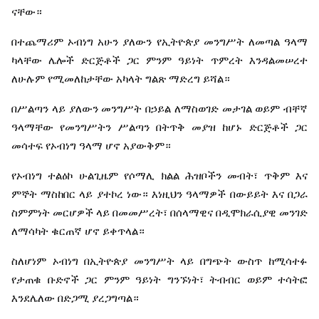
ናቸው።
በተጨማሪም
ኦብነግ
አሁን
ያለውን
የኢትዮጵያ
መንግሥት
ለመጣል
ዓላማ
ካላቸው
ሌሎች
ድርጅቶች
ጋር
ምንም
ዓይነት
ጥምረት
እንዳልመሠረተ
ለሁሉም
የሚመለከታቸው
አካላት
ግልጽ
ማድረግ
ይሻል።
በሥልጣን
ላይ
ያለውን
መንግሥት
በኃይል
ለማስወገድ
መታገል
ወይም
ብቸኛ
ዓላማቸው
የመንግሥትን
ሥልጣን
በትጥቅ
መያዝ
ከሆኑ
ድርጅቶች
ጋር
መሳተፍ
የኦብነግ
ዓላማ
ሆኖ
አያውቅም።
የኦብነግ
ተልዕኮ
ሁልጊዜም
የሶማሊ
ክልል
ሕዝቦችን
መብት፣
ጥቅም
እና
ምኞት
ማስከበር
ላይ
ያተኮረ
ነው።
እነዚህን
ዓላማዎች
በውይይት
እና
በጋራ
ስምምነት
መርሆዎች
ላይ
በመመሥረት፣
በሰላማዊና
በዲሞክራሲያዊ
መንገድ
ለማሳካት
ቁርጠኛ
ሆኖ
ይቀጥላል።
ስለሆነም
ኦብነግ
በኢትዮጵያ
መንግሥት
ላይ
በግጭት
ውስጥ
ከሚሳተፉ
የታጠቁ
ቡድኖች
ጋር
ምንም
ዓይነት
ግንኙነት፣
ትብብር
ወይም
ተሳትፎ
እንደሌለው
በድጋሚ
ያረጋግጣል።