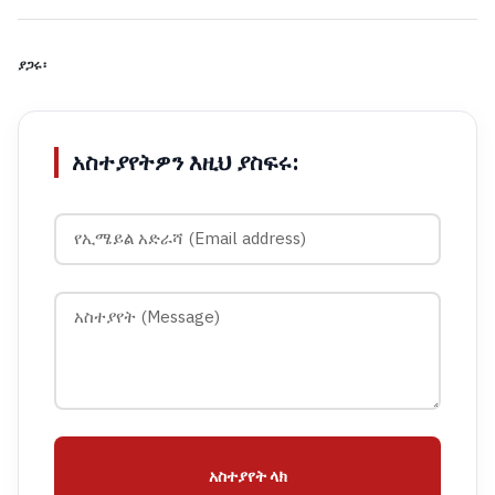
ያጋሩ፡
አስተያየትዎን እዚህ ያስፍሩ:
አስተያየት ላክ