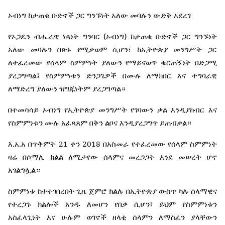
ኦብነግ
ከታጠቁ
ቡድኖች
ጋር
ግንኙነት
አለው
መባሉን
ውድቅ
አደረገ
(
)
የኦጋዴን
ብሔራዊ
ነጻነት
ግንባር
ኦብነግ
ከታጠቁ
ቡድኖች
ጋር
ግንኙነት
አለው
መባሉን
በጽኑ
የሚቃወም
ሲሆን፣
ከኢትዮጵያ
መንግሥት
ጋር
ለተፈረመው
የሰላም
ስምምነት
ያለውን
የማይናወጥ
ቁርጠኝነት
በድጋሚ
ያረጋግጣል፤
የስምምነቱን
ድንጋጌዎች
በሙሉ
ለማክበር
እና
ተግባራዊ
ለማድረግ
ያለውን
ዝግጁነትም
ያረጋግጣል።
በተመሳሳይ
ኦብነግ
የኢትዮጵያ
መንግሥት
የገባውን
ቃል
እንዲያከብር
እና
የስምምነቱን
ሙሉ
አፈጻጸም
በቅን
ልቦና
እንዲያረጋግጥ
ይጠብቃል።
.
.
21
2018
እ
አ
አ
በጥቅምት
ቀን
በአስመራ
የተፈረመው
የሰላም
ስምምነት
ዛሬ
በሶማሊ
ክልል
ለሚታየው
ሰላምና
መረጋጋት
እንደ
መሠረት
ሆኖ
አገልግሏል።
ስምምነቱ
ከተተገበረበት
ጊዜ
ጀምሮ
ክልሉ
በኢትዮጵያ
ውስጥ
ካሉ
ሰላማዊና
የተረጋጉ
ክልሎች
አንዱ
ለመሆን
የበቃ
ሲሆን፣
ይህም
የስምምነቱን
አስፈላጊነት
እና
ሁሉም
ወገኖች
ዘላቂ
ሰላምን
ለማስፈን
ያላቸውን