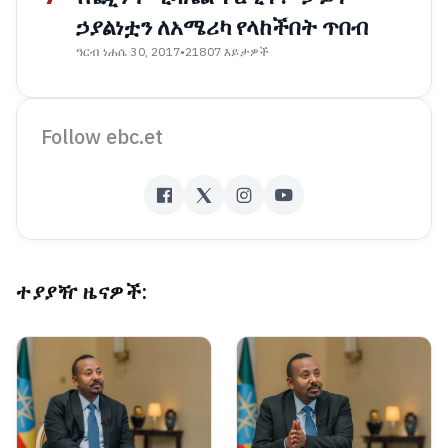
ኃያልነቷን ለአሜሪካ የላከችበት ጥበብ
ዓርብ ነሐሴ 30, 2017
•
21807 እይታዎች
Follow ebc.et
ተያያዥ ዜናዎች: