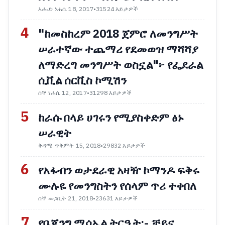
እሑድ ነሐሴ 18, 2017
•
31524 እይታዎች
4
"ከመስከረም 2018 ጀምሮ ለመንግሥት
ሠራተኛው ተጨማሪ የደመወዝ ማሻሻያ
ለማድረግ መንግሥት ወስኗል"፦ የፌደራል
ሲቪል ሰርቪስ ኮሚሽን
ሰኞ ነሐሴ 12, 2017
•
31298 እይታዎች
5
ከራሱ በላይ ሀገሩን የሚያስቀድም ፅኑ
ሠራዊት
ቅዳሜ ጥቅምት 15, 2018
•
29832 እይታዎች
6
የአፋብን ወታደራዊ አዛዥ ኮማንዶ ፍቅሩ
ሙሉዬ የመንግስትን የሰላም ጥሪ ተቀበለ
ሰኞ መጋቢት 21, 2018
•
23631 እይታዎች
7
የቤጂንግ ሚሳኤል ትርዒት:- ቻይና