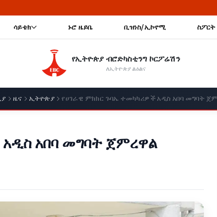
🔥 አዲስ
ሳይቴክ
ኑሮ ዜይቤ
ቢዝነስ/ኢኮኖሚ
ስፖርት
የኢትዮጵያ ብሮድካስቲንግ ኮርፖሬሽን
ለኢትዮጵያ ልዕልና
ቢያ
ዜና
ኢትዮጵያ
የሀገራዊ ምክክር ጉባኤ ተመካካሪዎች አዲስ አበባ መግባት ጀ
 አዲስ አበባ መግባት ጀምረዋል