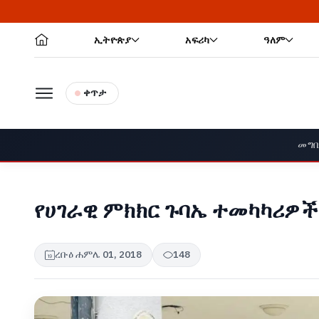
ኢትዮጵያ
አፍሪካ
ዓለም
ቀጥታ
መግ
የሀገራዊ ምክክር ጉባኤ ተመካካሪዎች
ረቡዕ ሐምሌ 01, 2018
148