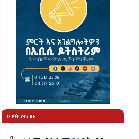
በብዛት የተነበቡ