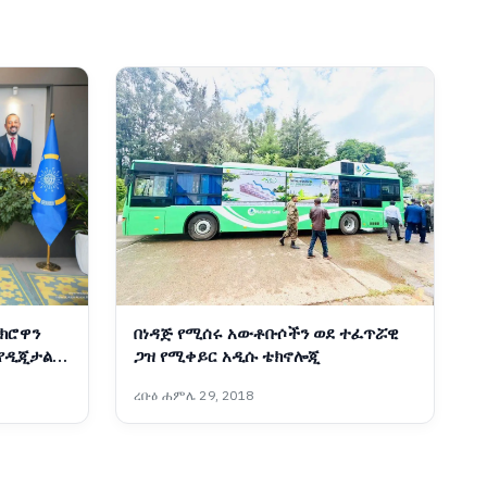
ክሮዋን
በነዳጅ የሚሰሩ አውቶቡሶችን ወደ ተፈጥሯዊ
 የዲጂታል
ጋዝ የሚቀይር አዲሱ ቴክኖሎጂ
ር
ረቡዕ ሐምሌ 29, 2018