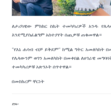
ለታሪካዊው ምክክር ስኬት ተመካካሪዎች አንዱ የሌ
እንደሚያስፈልግም አስተያየት ሰጪዎቹ ጠቁመዋል።
"የእኔ ሐሳብ ብቻ ይቅደም" ከሚል ግትር አመለካከት በ
የሌላውንም ወገን አመለካከት በመቀበል ለሀገራዊ መግባ
ተመካካሪዎቹ አጽንኦት ሰጥተዋል።
በመስከረም ቸርነት
ያጋሩ፡