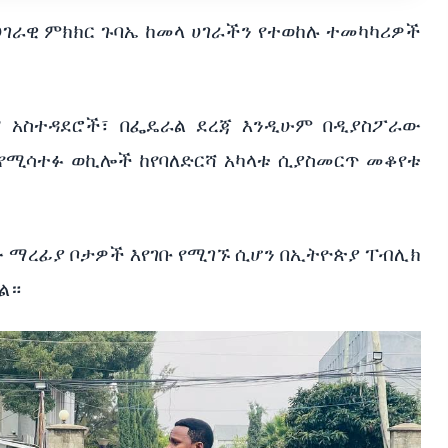
ገራዊ ምክክር ጉባኤ ከመላ ሀገራችን የተወከሉ ተመካካሪዎች
ማ አስተዳደሮች፣ በፌዴራል ደረጃ እንዲሁም በዲያስፖራው
 የሚሳተፉ ወኪሎች ከየባለድርሻ አካላቱ ሲያስመርጥ መቆየቱ
 ማረፊያ ቦታዎች እየገቡ የሚገኙ ሲሆን በኢትዮጵያ ፐብሊክ
ል።