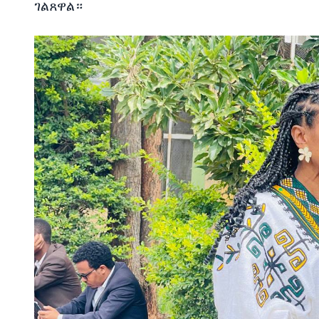
ገልጸዋል።