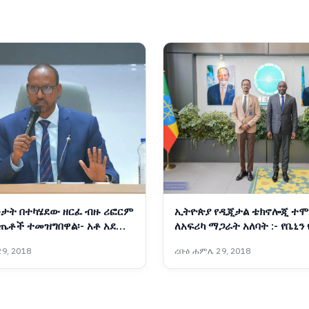
ታት በተካሄደው ዘርፈ ብዙ ሪፎርም
ኢትዮጵያ የዲጂታል ቴክኖሎጂ ተሞ
ጤቶች ተመዝግበዋል፡- አቶ አደም
ለአፍሪካ ማጋራት አለባት :- የቤኒን
ትራንስፎርሜሽንና የፈጠራ ሚኒስት
9, 2018
ረቡዕ ሐምሌ 29, 2018