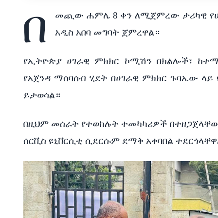
በ
መጪው ሐምሌ 8 ቀን ለሚጀምረው ታሪካዊ የሀ
አዲስ አበባ መግባት ጀምረዋል።
የኢትዮጵያ ሀገራዊ ምክክር ኮሚሽን በክልሎች፣ ከተ
የአጀንዳ ማሰባሰብ ሂደት በሀገራዊ ምክክር ጉባኤው ላይ
ይታወሳል።
በዚህም መሰራት የተወከሉት ተመካካሪዎች በተዘጋጀላቸው
ሰርቪስ ዩኒቨርሲቲ ሲደርሱም ደማቅ አቀባበል ተደርጎላቸዋ