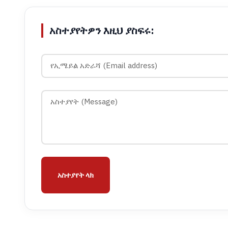
አስተያየትዎን እዚህ ያስፍሩ:
አስተያየት ላክ