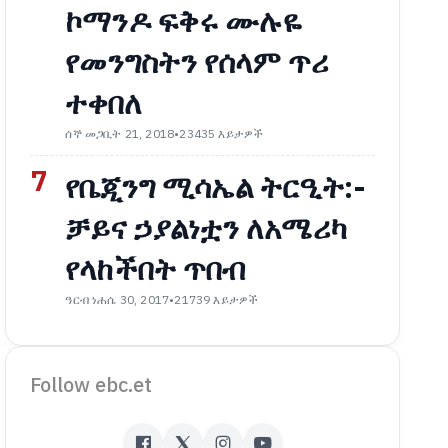
ኮማንዶ ፍቅሩ ሙሉዬ
የመንግስትን የሰላም ጥሪ
ተቀበለ
ሰኞ መጋቢት 21, 2018
•
23435 እይታዎች
7
የቤጂንግ ሚሳኤል ትርዒት:-
ቻይና ኃያልነቷን ለአሜሪካ
የላከችበት ጥበብ
ዓርብ ነሐሴ 30, 2017
•
21739 እይታዎች
Follow ebc.et