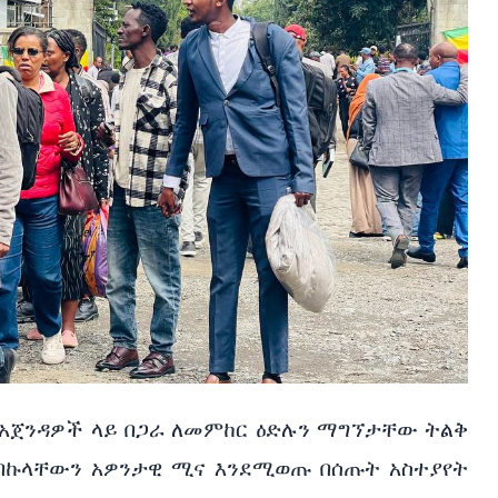
 አጀንዳዎች ላይ በጋራ ለመምከር ዕድሉን ማግኘታቸው ትልቅ
በኩላቸውን አዎንታዊ ሚና እንደሚወጡ በሰጡት አስተያየት