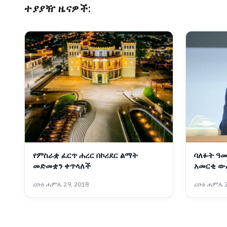
ተያያዥ ዜናዎች:
የምስራቋ ፈርጥ ሐረር በኮሪደር ልማት
ባለፉት ዓመ
መድመቋን ቀጥላለች
አመርቂ ው
ፋራህ
ረቡዕ ሐምሌ 29, 2018
ረቡዕ ሐምሌ 2