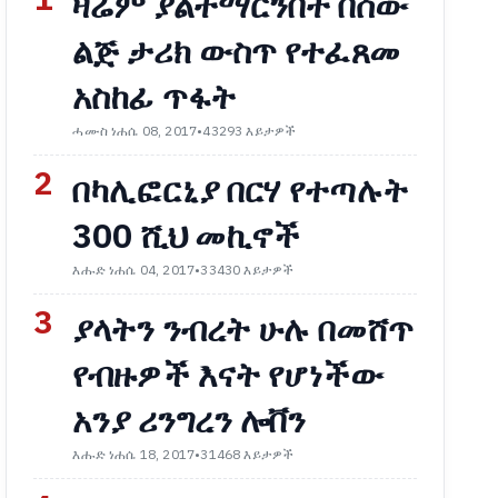
1
ዛሬም ያልተማርንበት በሰው
ልጅ ታሪክ ውስጥ የተፈጸመ
አስከፊ ጥፋት
ሓሙስ ነሐሴ 08, 2017
•
43293 እይታዎች
2
በካሊፎርኒያ በርሃ የተጣሉት
300 ሺህ መኪኖች
እሑድ ነሐሴ 04, 2017
•
33430 እይታዎች
3
ያላትን ንብረት ሁሉ በመሸጥ
የብዙዎች እናት የሆነችው
አንያ ሪንግረን ሎቨን
እሑድ ነሐሴ 18, 2017
•
31468 እይታዎች