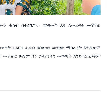
ላውን ሐሳብ በትዕግሥት ማዳመጥ እና ለመረዳት መሞከር
መላቀቅ የራስን ሐሳብ በሰለጠነ መንገድ ማስረዳት እንዲሁም
ባት መፈጠር ሁሉም ዜጋ ኃላፊነቱን መወጣት እንደሚጠይቅም