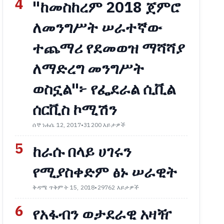
4
"ከመስከረም 2018 ጀምሮ
ለመንግሥት ሠራተኛው
ተጨማሪ የደመወዝ ማሻሻያ
ለማድረግ መንግሥት
ወስኗል"፦ የፌደራል ሲቪል
ሰርቪስ ኮሚሽን
ሰኞ ነሐሴ 12, 2017
•
31200 እይታዎች
5
ከራሱ በላይ ሀገሩን
የሚያስቀድም ፅኑ ሠራዊት
ቅዳሜ ጥቅምት 15, 2018
•
29762 እይታዎች
6
የአፋብን ወታደራዊ አዛዥ