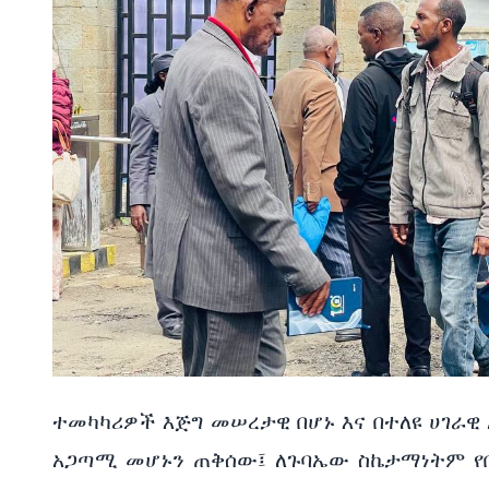
ተመካካሪዎች እጅግ መሠረታዊ በሆኑ እና በተለዩ ሀገራዊ
አጋጣሚ መሆኑን ጠቅሰው፤ ለጉባኤው ስኬታማነትም የ