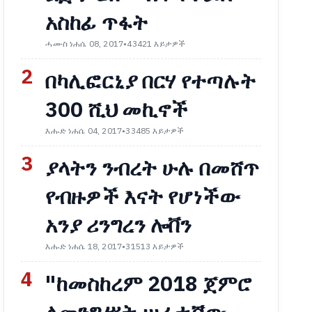
አስከፊ ጥፋት
ሓሙስ ነሐሴ 08, 2017
•
43421 እይታዎች
2
በካሊፎርኒያ በርሃ የተጣሉት
300 ሺህ መኪኖች
እሑድ ነሐሴ 04, 2017
•
33485 እይታዎች
3
ያላትን ንብረት ሁሉ በመሸጥ
የብዙዎች እናት የሆነችው
አንያ ሪንግረን ሎቨን
እሑድ ነሐሴ 18, 2017
•
31513 እይታዎች
4
"ከመስከረም 2018 ጀምሮ