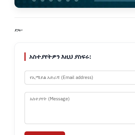
ያጋሩ፡
አስተያየትዎን እዚህ ያስፍሩ: