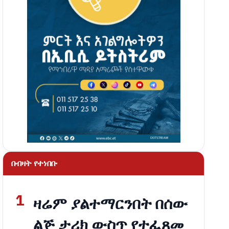
በብዛት የተነበቡ
1
ዛሬም ያልተማርንበት በሰው
ልጅ ታሪክ ውስጥ የተፈጸመ