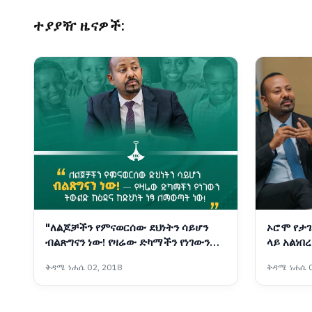
ተያያዥ ዜናዎች:
"ለልጆቻችን የምናወርሰው ደህነትን ሳይሆን
ኦሮሞ የታ
ብልጽግናን ነው! የዛሬው ድካማችን የነገውን
ላይ አልነበ
ትውልድ ከዕዳ እና ከድህነት ነጻ ለማውጣት
ስርአትን መታገል ነ
ቅዳሜ ነሐሴ 02, 2018
ቅዳሜ ነሐሴ 0
ነው!" ጠቅላይ ሚኒስትር ዐቢይ አሕመድ (ዶ/
ዐቢይ አሕመ
ር)
ከተናገሩት።
Dr Abiyy