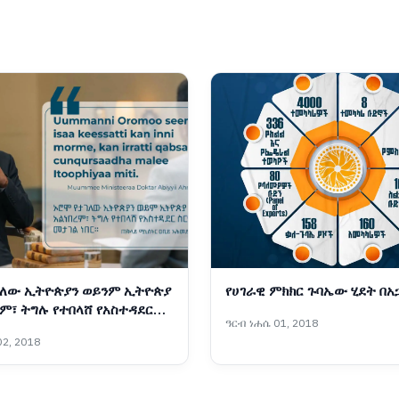
ገለው ኢትዮጵያን ወይንም ኢትዮጵያ
የሀገራዊ ምክክር ጉባኤው ሂደት በአ
ረም፣ ትግሉ የተበላሸ የአስተዳደር
ዓርብ ነሐሴ 01, 2018
በር።" ጠቅላይ ሚኒስትር
2, 2018
ድ (ዶ/ር) ስለ ኦሮሞ ሕዝብ ትግል
 Muummichi Ministeeraa
i Ahimad waa’ee qabsoo