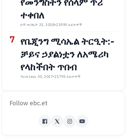
የመንግስትን የሰላም ጥሪ
ተቀበለ
ሰኞ መጋቢት 21, 2018
•
23595 እይታዎች
7
የቤጂንግ ሚሳኤል ትርዒት:-
ቻይና ኃያልነቷን ለአሜሪካ
የላከችበት ጥበብ
ዓርብ ነሐሴ 30, 2017
•
21793 እይታዎች
Follow ebc.et