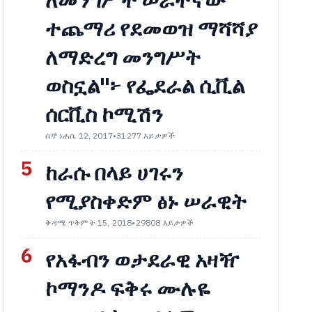
ለመንግሥት ሠራተኛው
ተጨማሪ የደመወዝ ማሻሻያ
ለማድረግ መንግሥት
ወስኗል"፦ የፌደራል ሲቪል
ሰርቪስ ኮሚሽን
ሰኞ ነሐሴ 12, 2017
•
31277 እይታዎች
5
ከራሱ በላይ ሀገሩን
የሚያስቀድም ፅኑ ሠራዊት
ቅዳሜ ጥቅምት 15, 2018
•
29808 እይታዎች
6
የአፋብን ወታደራዊ አዛዥ
ኮማንዶ ፍቅሩ ሙሉዬ