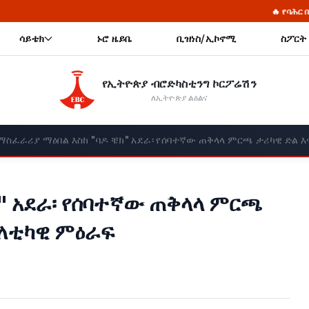
🔥 የባሕር በር ጥያቄ፦ የሰላምና የጋራ 
ሳይቴክ
ኑሮ ዜይቤ
ቢዝነስ/ኢኮኖሚ
ስፖርት
የኢትዮጵያ ብሮድካስቲንግ ኮርፖሬሽን
ለኢትዮጵያ ልዕልና
ማስፈራሪያ ማዕበል እስከ "ባዶ ቼክ" አደራ፡ የሰባተኛው ጠቅላላ ምርጫ ታሪካዊ ድል 
" አደራ፡ የሰባተኛው ጠቅላላ ምርጫ
ፖለቲካዊ ምዕራፍ