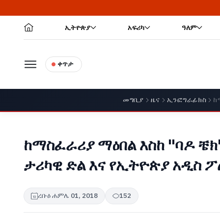
ኢትዮጵያ
አፍሪካ
ዓለም
ቀጥታ
መግቢያ
ዜና
ኢንፎግራፊክስ
ከ
ከማስፈራሪያ ማዕበል እስከ "ባዶ ቼክ
ታሪካዊ ድል እና የኢትዮጵያ አዲስ 
ረቡዕ ሐምሌ 01, 2018
152