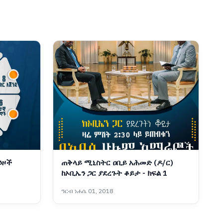
ኃዞች
ጠቅላይ ሚኒስትር ዐቢይ አሕመድ (ዶ/ር)
ከኦቢኤን ጋር ያደረጉት ቆይታ - ክፍል 1
ዓርብ ነሐሴ 01, 2018