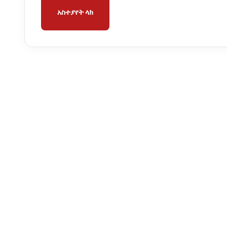
አስተያየት ላክ