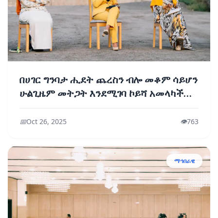
በሀገር ግንባታ ሒደት ጨረስን ብሎ መቆም ሳይሆን
ሁልጊዜም መትጋት እንደሚገባ ኮይሻ አመላካች
ነው - ዶክተር መቅደስ ዳባ
📅
Oct 26, 2025
👁️
763
ማኅበራዊ