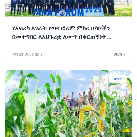
የአፍሪካ አገራት የጣና ፎረም ምክረ ሀሳቦችን
በመተግበር ለአህጉሪቷ ለውጥ በቁርጠኝነት
እንዲሰሩ ጥሪ ቀረበ
📅
Oct 26, 2025
👁️
790
ልማት