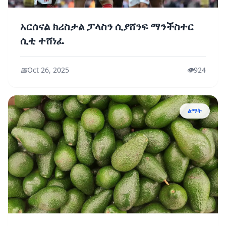
አርሰናል ክሪስታል ፓላስን ሲያሸንፍ ማንችስተር
ሲቲ ተሸነፈ
📅
Oct 26, 2025
👁️
924
ልማት