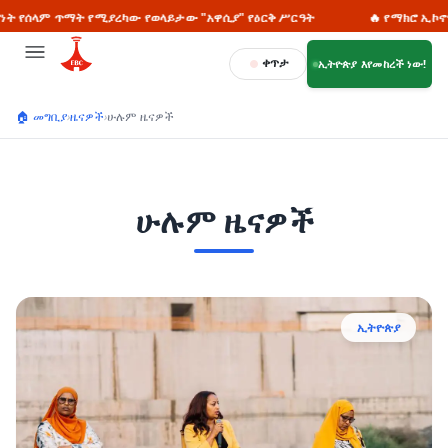
 የሚያረካው የወላይታው "አዋሲያ" የዕርቅ ሥርዓት
🔥 የማክሮ ኢኮኖሚ ሪፎርሙንና የዜ
ቀጥታ
ኢትዮጵያ እየመከረች ነው!
🏠 መግቢያ
›
ዜናዎች
›
ሁሉም ዜናዎች
ሁሉም ዜናዎች
ኢትዮጵያ