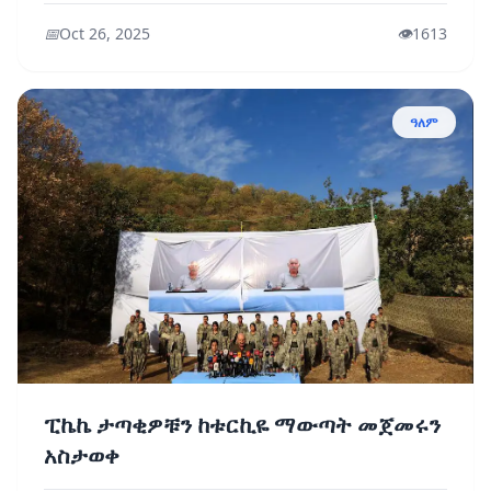
📅
Oct 26, 2025
👁️
1613
ዓለም
ፒኬኬ ታጣቂዎቹን ከቱርኪዬ ማውጣት መጀመሩን
አስታወቀ