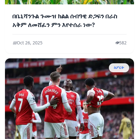
በቤኒሻንጉል ጉሙዝ ክልል ሰብዓዊ ድጋፍን በራስ
አቅም ለመሸፈን ምን እየተሰራ ነው?
📅
Oct 26, 2025
👁️
582
ስፖርት