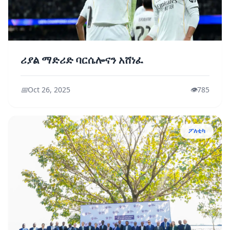
ሪያል ማድሪድ ባርሴሎናን አሸነፈ
📅
Oct 26, 2025
👁️
785
ፖለቲካ