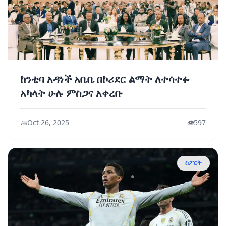
ከንቲባ አዳነች አቤቤ በኮሪደር ልማት ለተሳተፉ
አካላት ሁሉ ምስጋና አቀረቡ
📅
Oct 26, 2025
👁️
597
ስፖርት