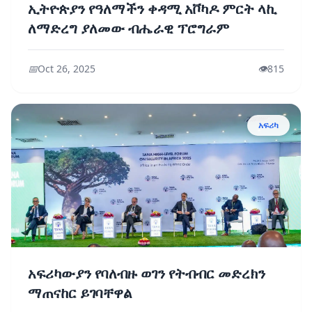
ኢትዮጵያን የዓለማችን ቀዳሚ አቮካዶ ምርት ላኪ
ለማድረግ ያለመው ብሔራዊ ፕሮግራም
📅
Oct 26, 2025
👁️
815
አፍሪካ
አፍሪካውያን የባለብዙ ወገን የትብብር መድረክን
ማጠናከር ይገባቸዋል