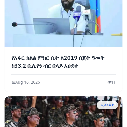
የአፋር ክልል ምክር ቤት ለ2019 በጀት ዓመት
ከ33.2 ቢሊየን ብር በላይ አፀደቀ
📅
Aug 10, 2026
👁️
11
ኢትዮጵያ