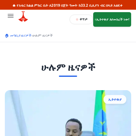
አፋር ክልል ምክር ቤት ለ2019 በጀት ዓመት ከ33.2 ቢሊየን ብር በላይ አፀደቀ
🔥 ሳይዋጋ
ቀጥታ
ኢትዮጵያ እየመከረች ነው!
🏠 መግቢያ
›
ዜናዎች
›
ሁሉም ዜናዎች
ሁሉም ዜናዎች
ኢትዮጵያ