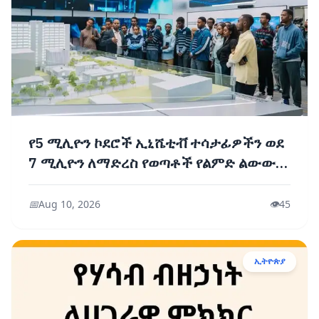
የ5 ሚሊዮን ኮደሮች ኢኒሼቲቭ ተሳታፊዎችን ወደ
7 ሚሊዮን ለማድረስ የወጣቶች የልምድ ልውውጥ
መድረክ ተካሄደ
📅
Aug 10, 2026
👁️
45
ኢትዮጵያ