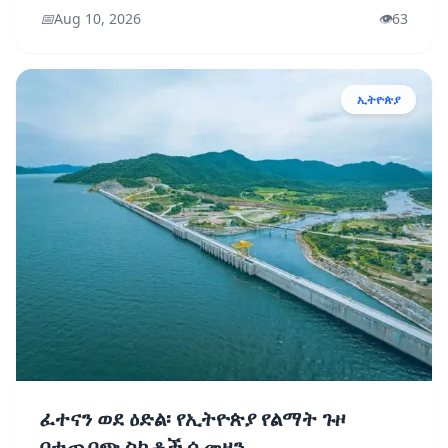
📅
Aug 10, 2026
👁️
63
ኢትዮጵያ
ፈተናን ወደ ዕድል፡ የኢትዮጵያ የልማት ጉዞ
በተጨባጭ ስኬቶች ሲመዘን