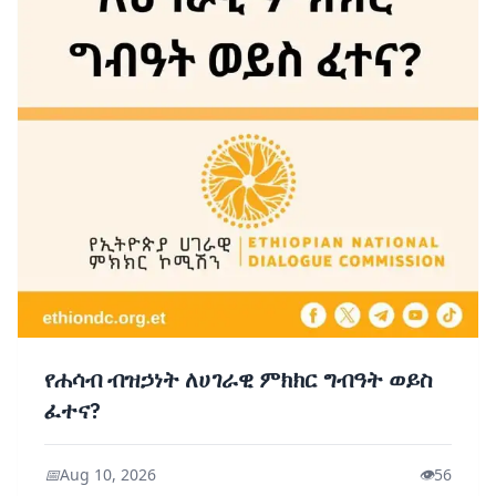
የሐሳብ ብዝኃነት ለሀገራዊ ምክክር ግብዓት ወይስ
ፈተና?
📅
Aug 10, 2026
👁️
56