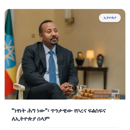
ኢትዮጵያ
"ነፃነት ሕግ ነው"፡ ጥንታዊው የቦረና ፍልስፍና
ለኢትዮጵያ ሰላም