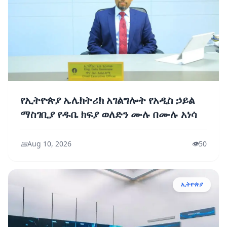
የኢትዮጵያ ኤሌክትሪክ አገልግሎት የአዲስ ኃይል
ማስገቢያ የዱቤ ክፍያ ወለድን ሙሉ በሙሉ አነሳ
📅
Aug 10, 2026
👁️
50
ኢትዮጵያ