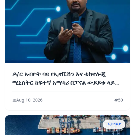
ዶ/ር አብዮት ባዩ የኢኖቬሽን እና ቴክኖሎጂ
ሚኒስትር ከፍተኛ አማካሪ በፓናል ውይይቱ ላይ
ተገኝተው ባደረጉት ንግግር፦
📅
Aug 10, 2026
👁️
50
ኢትዮጵያ