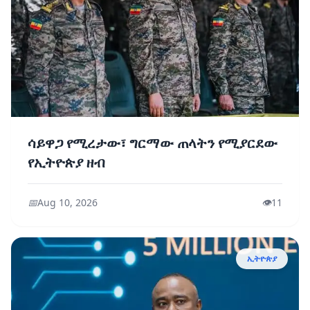
ሳይዋጋ የሚረታው፣ ግርማው ጠላትን የሚያርደው
የኢትዮጵያ ዘብ
📅
Aug 10, 2026
👁️
11
ኢትዮጵያ