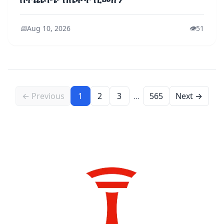
📅
Aug 10, 2026
👁️
51
← Previous
1
2
3
...
565
Next →