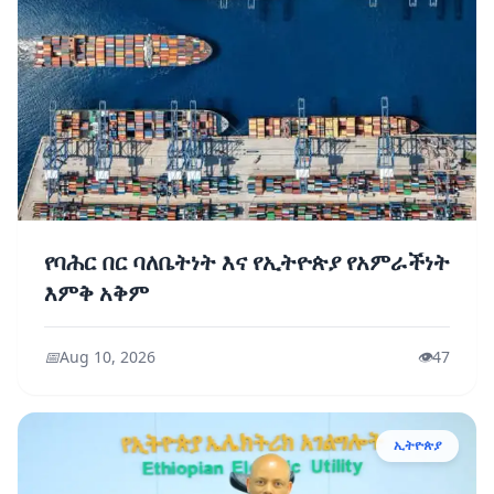
የባሕር በር ባለቤትነት እና የኢትዮጵያ የአምራችነት
እምቅ አቅም
📅
Aug 10, 2026
👁️
47
ኢትዮጵያ