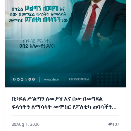
በኃይል ሥልጣን ለመያዝ እና ሰው በመግደል
ፍላጎትን ለማሳካት መሞከር የፖለቲካ ጠባሳችን
ነው - ጠቅላይ ሚኒስትር ዐቢይ አሕመድ (ዶ/ር)
📅
👁️
Aug 1, 2026
107