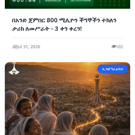
በአንድ ጀምበር 800 ሚሊዮን ችግኞችን ተክለን
ታሪክ ለመሥራት - 3 ቀን ቀረን!
📅
👁️
Jul 31, 2026
102
ኢንፎግራፊክስ