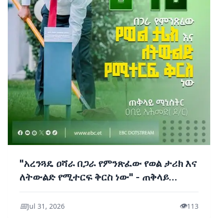
"አረንጓዴ ዐሻራ በጋራ የምንጽፈው የወል ታሪክ እና
ለትውልድ የሚተርፍ ቅርስ ነው" - ጠቅላይ
ሚኒስትር ዐቢይ አሕመድ (ዶ/ር)
📅
👁️
Jul 31, 2026
113