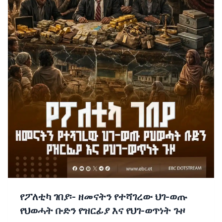
የፖለቲካ ገበያ፡- ዘመናትን የተሻገረው ህገ-ወጡ
የህወሓት ቡድን የዝርፊያ እና የህገ-ወጥነት ጉዞ