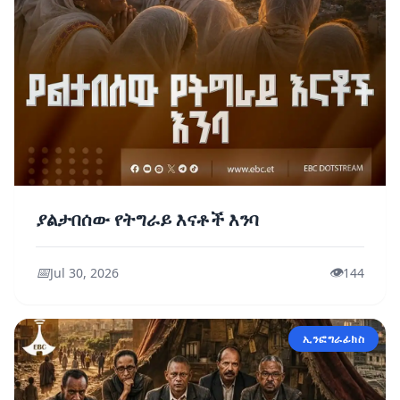
ያልታበሰው የትግራይ እናቶች እንባ
📅
👁️
Jul 30, 2026
144
ኢንፎግራፊክስ