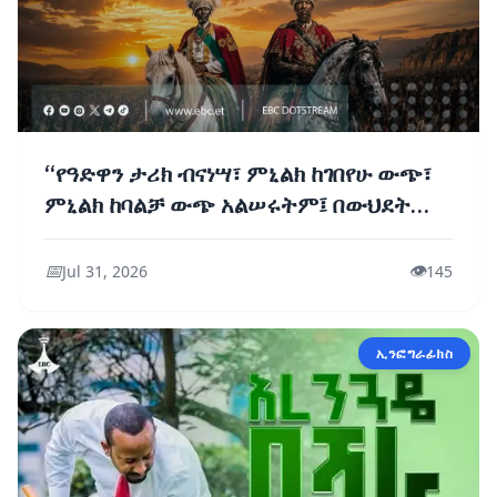
“የዓድዋን ታሪክ ብናነሣ፣ ምኒልክ ከገበየሁ ውጭ፣
ምኒልክ ከባልቻ ውጭ አልሠሩትም፤ በውህደት
የተሠራ የጋራ ድል ነው” ጠቅላይ ሚኒስትር ዐቢይ
አሕመድ (ዶ/ር)
📅
👁️
Jul 31, 2026
145
ኢንፎግራፊክስ