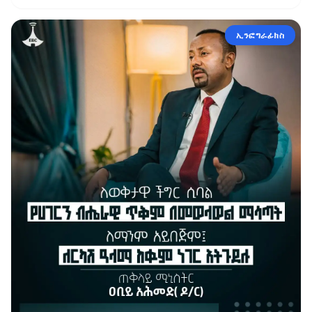
ኢንፎግራፊክስ