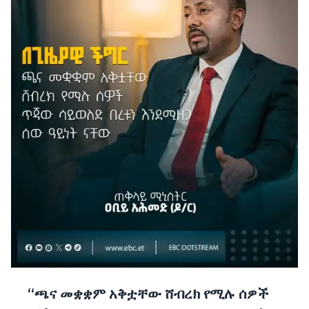
“ጫና መቋቋም አቅቷቸው ሸብረክ የሚሉ ሰዎች