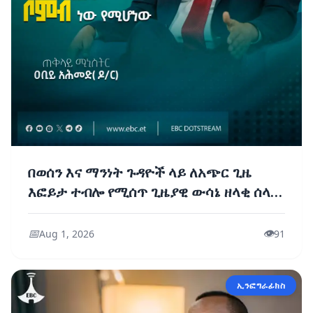
በወሰን እና ማንነት ጉዳዮች ላይ ለአጭር ጊዜ
እፎይታ ተብሎ የሚሰጥ ጊዜያዊ ውሳኔ ዘላቂ ሰላም
አያመጣም፤ ቆይቶ የሚፈነዳ ቦምብ ነው የሚሆነው
- ጠቅላይ ሚኒስትር ዐቢይ አሕመድ (ዶ/ር)
📅
👁️
Aug 1, 2026
91
ኢንፎግራፊክስ