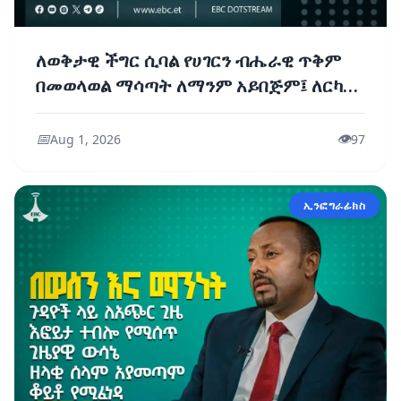
ለወቅታዊ ችግር ሲባል የሀገርን ብሔራዊ ጥቅም
በመወላወል ማሳጣት ለማንም አይበጅም፤ ለርካሽ
ዓላማ ከቁም ነገር አትጉደሉ - ጠቅላይ ሚኒስትር
ዐቢይ አሕመድ (ዶ/ር)
📅
👁️
Aug 1, 2026
97
ኢንፎግራፊክስ