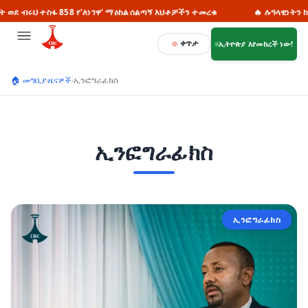
ዋ' ማዕከል ሰልጣኝ እህቶቻችን ተመረቁ
🔥 ሉዓላዊነትን ከማስከበር እስከ ልማት አጋርነት
ቀጥታ
ኢትዮጵያ እየመከረች ነው!
🏠 መግቢያ
›
ዜናዎች
›
ኢንፎግራፊክስ
ኢንፎግራፊክስ
ኢንፎግራፊክስ