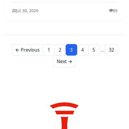
📅
👁️
Jul 30, 2026
89
← Previous
1
2
3
4
5
...
32
Next →