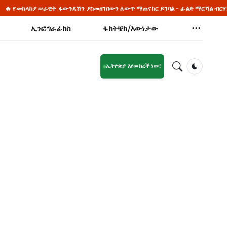
 የመከላከያ ሠራዊት ፋውንዴሽን ያስመዘገበውን ለውጥ ማጠናከር ይገባል - ፊልድ ማርሻል ብርሃኑ ጁላ
ኢንፎግራፊክስ
ፋክትቼክ/እውነታው
ኢትዮጵያ እየመከረች ነው!
Dark Mod
4