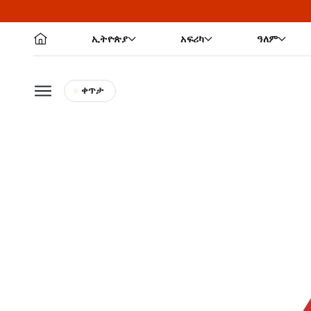
ኢትዮጵያ
አፍሪካ
ዓለም
ቀጥታ