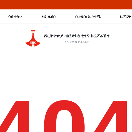
🔥
ሳይቴክ
ኑሮ ዜይቤ
ቢዝነስ/ኢኮኖሚ
ስፖርት
የኢትዮጵያ ብሮድካስቲንግ ኮርፖሬሽን
ለኢትዮጵያ ልዕልና
40