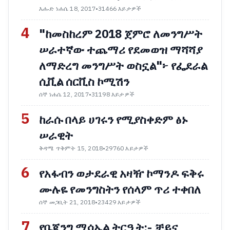
እሑድ ነሐሴ 18, 2017
•
31466 እይታዎች
4
"ከመስከረም 2018 ጀምሮ ለመንግሥት
ሠራተኛው ተጨማሪ የደመወዝ ማሻሻያ
ለማድረግ መንግሥት ወስኗል"፦ የፌደራል
ሲቪል ሰርቪስ ኮሚሽን
ሰኞ ነሐሴ 12, 2017
•
31198 እይታዎች
5
ከራሱ በላይ ሀገሩን የሚያስቀድም ፅኑ
ሠራዊት
ቅዳሜ ጥቅምት 15, 2018
•
29760 እይታዎች
6
የአፋብን ወታደራዊ አዛዥ ኮማንዶ ፍቅሩ
ሙሉዬ የመንግስትን የሰላም ጥሪ ተቀበለ
ሰኞ መጋቢት 21, 2018
•
23429 እይታዎች
7
የቤጂንግ ሚሳኤል ትርዒት:- ቻይና