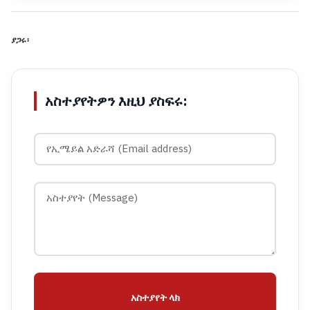
ያጋሩ፡
አስተያየትዎን እዚህ ያስፍሩ:
አስተያየት ላክ