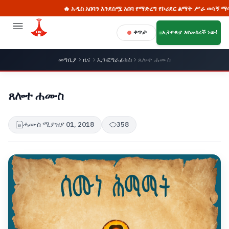
🔥 አዲስ አበባን እንደስሟ አበባ የማድረግ የኮሪደር ልማት ሥራ ወሳኝ ማሳያ፦ ፒያ
ቀጥታ
ኢትዮጵያ እየመከረች ነው!
መግቢያ
ዜና
ኢንፎግራፊክስ
ጸሎተ ሐሙስ
ጸሎተ ሐሙስ
ሓሙስ ሚያዝያ 01, 2018
358