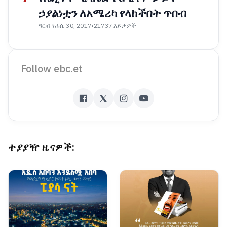
ኃያልነቷን ለአሜሪካ የላከችበት ጥበብ
ዓርብ ነሐሴ 30, 2017
•
21737 እይታዎች
Follow ebc.et
ተያያዥ ዜናዎች: