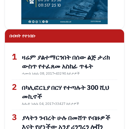
በብዛት የተነበቡ
1
ዛሬም ያልተማርንበት በሰው ልጅ ታሪክ
ውስጥ የተፈጸመ አስከፊ ጥፋት
ሓሙስ ነሐሴ 08, 2017
•
43290 እይታዎች
2
በካሊፎርኒያ በርሃ የተጣሉት 300 ሺህ
መኪኖች
እሑድ ነሐሴ 04, 2017
•
33427 እይታዎች
3
ያላትን ንብረት ሁሉ በመሸጥ የብዙዎች
እናት የሆነችው አንያ ሪንግረን ሎቨን