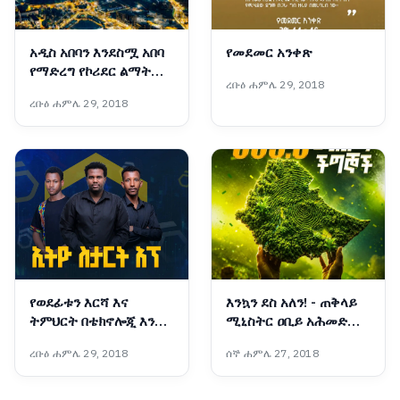
አዲስ አበባን እንደስሟ አበባ
የመደመር አንቀጽ
የማድረግ የኮሪደር ልማት
ረቡዕ ሐምሌ 29, 2018
ሥራ ወሳኝ ማሳያ፦ ፒያሳ
ረቡዕ ሐምሌ 29, 2018
የወደፊቱን እርሻ እና
እንኳን ደስ አለን! - ጠቅላይ
ትምህርት በቴክኖሎጂ እንዴት
ሚኒስትር ዐቢይ አሕመድ
መቀየር ይቻላል?
(ዶ/ር)
ረቡዕ ሐምሌ 29, 2018
ሰኞ ሐምሌ 27, 2018