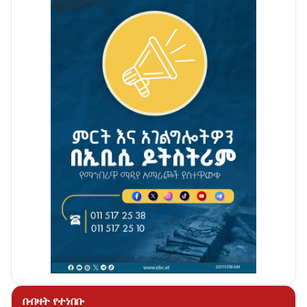
በብዛት የተነበቡ