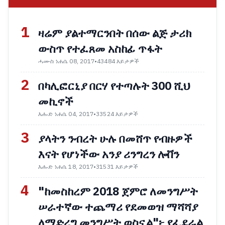
1
ዛሬም ያልተማርንበት በሰው ልጅ ታሪክ
ውስጥ የተፈጸመ አስከፊ ጥፋት
ሓሙስ ነሐሴ 08, 2017
•
43484 እይታዎች
2
በካሊፎርኒያ በርሃ የተጣሉት 300 ሺህ
መኪኖች
እሑድ ነሐሴ 04, 2017
•
33524 እይታዎች
3
ያላትን ንብረት ሁሉ በመሸጥ የብዙዎች
እናት የሆነችው አንያ ሪንግረን ሎቨን
እሑድ ነሐሴ 18, 2017
•
31531 እይታዎች
4
"ከመስከረም 2018 ጀምሮ ለመንግሥት
ሠራተኛው ተጨማሪ የደመወዝ ማሻሻያ
ለማድረግ መንግሥት ወስኗል"፦ የፌደራል