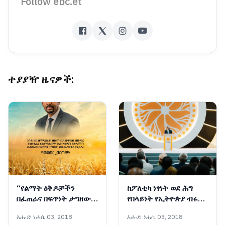
Follow ebc.et
ተያያዥ ዜናዎች:
“የልማት ዕቅዶቻችን
ከፖለቲካ ነፃነት ወደ ሕግ
በፈጠራና በፍጥነት ታግዘው
የበላይነት የኢትዮጵያ ብሩህ
ብዙ ፍሬዎችን ያፈራሉ”፦
የዴሞክራሲ እና የምክክር
እሑድ ነሐሴ 03, 2018
እሑድ ነሐሴ 03, 2018
የመደመር መንግሥት
ምዕራፍ