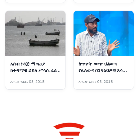
አሰብ ነዳጅ ማጣሪያ
ከግጭት ውጭ ህልውና
ከቀዳማዊ ኃይለ ሥላሴ ራዕይ
የሌለውና በ1960ዎቹ እሳቤ
እስከ ምድረ በዳነት የተጓዘበት
ተቸንክሮ የቀረው ኋላቀሩ
እሑድ ነሐሴ 03, 2018
እሑድ ነሐሴ 03, 2018
አሳዛኝ የታሪክ ምዕራፍ
የሕወሓት ቡድን ማንነት