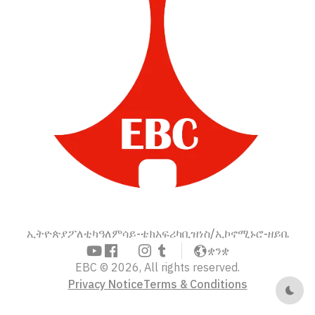
ኢትዮጵያ
ፖለቲካ
ዓለም
ሳይ-ቴክ
አፍሪካ
ቢዝነስ/ኢኮኖሚ
ኑሮ-ዘይቤ
ቋንቋ
EBC © 2026, All rights reserved.
Privacy Notice
Terms & Conditions
Dark