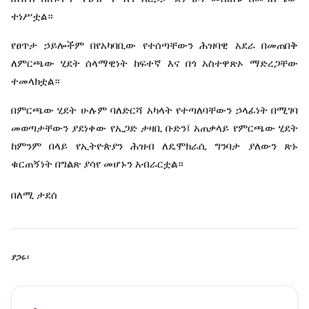
ተነሥቷል።
የፀጥታ
ኃይሎችም
በየአካባቢው
የተሰጣቸውን
ሕዝባዊ
አደራ
በመጠበቅ
ለምርጫው
ሂደት
ሰላማዊነት
ከፍተኛ
እና
በጎ
አስተዋጽኦ
ማድረጋቸው
ተመላክቷል።
በምርጫው
ሂደት
ሁሉም
ባለድርሻ
አካላት
የተጣለባቸውን
ኃላፊነት
በሚገባ
መወጣታቸውን
ያደነቀው
የኢጋድ
ታዛቢ
ቡድን፤
አጠቃላይ
የምርጫው
ሂደት
ከምንም
በላይ
የኢትዮጵያን
ሕዝብ
ለዴሞክራሲ
ግንባታ
ያለውን
ጽኑ
ቁርጠኝነት
በግልጽ
ያሳየ
መሆኑን
አብራርቷል።
በለሚ
ታደሰ
ያጋሩ፡