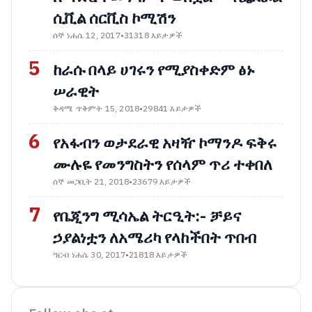
ሲቪል ሰርቪስ ኮሚሽን
ሰኞ ነሐሴ 12, 2017
•
31318 እይታዎች
5
ከራሱ በላይ ሀገሩን የሚያስቀድም ፅኑ
ሠራዊት
ቅዳሜ ጥቅምት 15, 2018
•
29841 እይታዎች
6
የአፋብን ወታደራዊ አዛዥ ኮማንዶ ፍቅሩ
ሙሉዬ የመንግስትን የሰላም ጥሪ ተቀበለ
ሰኞ መጋቢት 21, 2018
•
23679 እይታዎች
7
የቤጂንግ ሚሳኤል ትርዒት:- ቻይና
ኃያልነቷን ለአሜሪካ የላከችበት ጥበብ
ዓርብ ነሐሴ 30, 2017
•
21818 እይታዎች