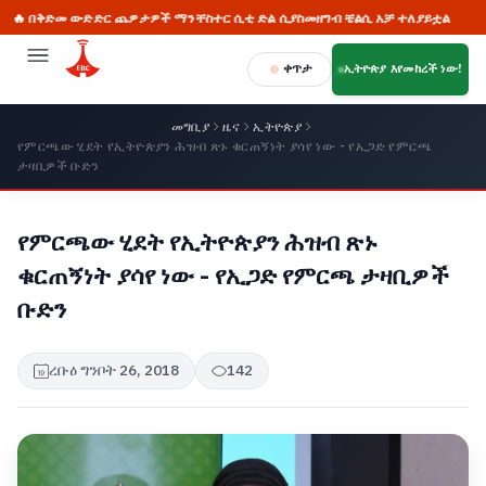
ቅድመ ውድድር ጨዎታዎች ማንቸስተር ሲቲ ድል ሲያስመዘግብ ቼልሲ አቻ ተለያይቷል
🔥 
ቀጥታ
ኢትዮጵያ እየመከረች ነው!
መግቢያ
ዜና
ኢትዮጵያ
የምርጫው ሂደት የኢትዮጵያን ሕዝብ ጽኑ ቁርጠኝነት ያሳየ ነው - የኢጋድ የምርጫ
ታዛቢዎች ቡድን
የምርጫው ሂደት የኢትዮጵያን ሕዝብ ጽኑ
ቁርጠኝነት ያሳየ ነው - የኢጋድ የምርጫ ታዛቢዎች
ቡድን
ረቡዕ ግንቦት 26, 2018
142