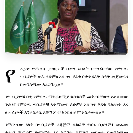
የ
ኢጋድ
የምርጫ
ታዛቢዎች
ቡድን
አባላት
በተገኙባቸው
የምርጫ
ጣቢያዎች
ሁሉ
የድምፅ
አሰጣጥ
ሂደቱ
በታቀደለት
ሰዓት
መጀመሩን
በመግለጫው
አረጋግጧል።
በየጣቢያዎቹ
በቂ
የምርጫ
ማስፈጸሚያ
ቁሳቁሶች
መቅረባቸውን
የጠቆመው
ቡድኑ፣
የምርጫ
ጣቢያዎቹ
አቀማመጥ
ለድምፅ
አሰጣጥ
ሂደቱ
ግልጽነት
እና
ለመራጮች
እንቅስቃሴ
እጅግ
ምቹ
እንደነበሩም
አስታውቋል።
በምርጫው
ዕለት
በጣቢያዎች
ረጃጅም
ሰልፎች
የነበሩ
ቢሆንም፣
መራጩ
ሕዝብ
በከፍተኛ
ትዕግሥት
እና
እርጋታ
ድምፁን
መስጠቱ
በመግለጫው