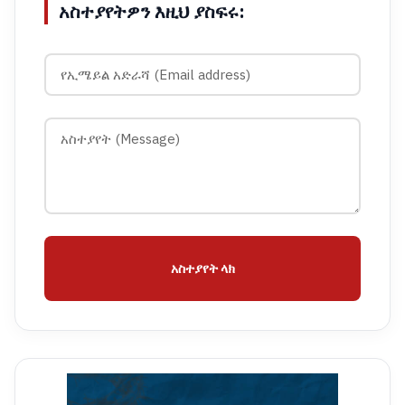
አስተያየትዎን እዚህ ያስፍሩ:
አስተያየት ላክ