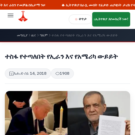
መቻል ስኬታማ ጉዞ
🔥 ኢትዮጵያ በራሷ መብት የፈቃድ ጠያቂነት ታሪክ የላትም
ቀጥታ
ኢትዮጵያ እየመከረች ነው!
መግቢያ
ዜና
ዓለም
ተስፋ የተጣለበት የኢራን እና የአሜሪካ ውይይት
ተስፋ የተጣለበት የኢራን እና የአሜሪካ ውይይት
እሑድ ሰኔ 14, 2018
1908