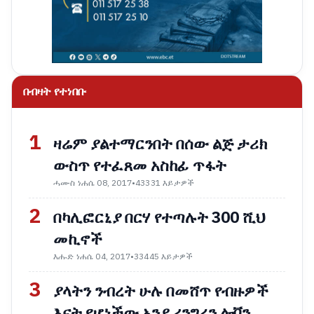
በብዛት የተነበቡ
1
ዛሬም ያልተማርንበት በሰው ልጅ ታሪክ
ውስጥ የተፈጸመ አስከፊ ጥፋት
ሓሙስ ነሐሴ 08, 2017
•
43331 እይታዎች
2
በካሊፎርኒያ በርሃ የተጣሉት 300 ሺህ
መኪኖች
እሑድ ነሐሴ 04, 2017
•
33445 እይታዎች
3
ያላትን ንብረት ሁሉ በመሸጥ የብዙዎች
እናት የሆነችው አንያ ሪንግረን ሎቨን