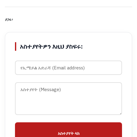
ያጋሩ፡
አስተያየትዎን እዚህ ያስፍሩ:
አስተያየት ላክ