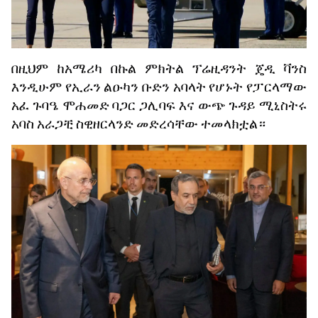
በዚህም
ከአሜሪካ
በኩል
ምክትል
ፕሬዚዳንት
ጄዲ
ቫንስ
እንዲሁም
የኢራን
ልዑካን
ቡድን
አባላት
የሆኑት
የፓርላማው
አፈ
ጉባዔ
ሞሐመድ
ባጋር
ጋሊባፍ
እና
ውጭ
ጉዳይ
ሚኒስትሩ
አባስ
አራጋቺ
ስዊዘርላንድ
መድረሳቸው
ተመላክቷል።