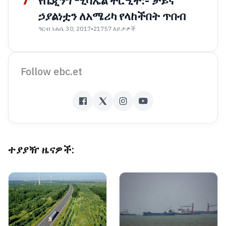
7
የቤጂንግ ሚሳኤል ትርዒት:- ቻይና
ኃያልነቷን ለአሜሪካ የላከችበት ጥበብ
ዓርብ ነሐሴ 30, 2017
•
21757 እይታዎች
Follow ebc.et
ተያያዥ ዜናዎች: