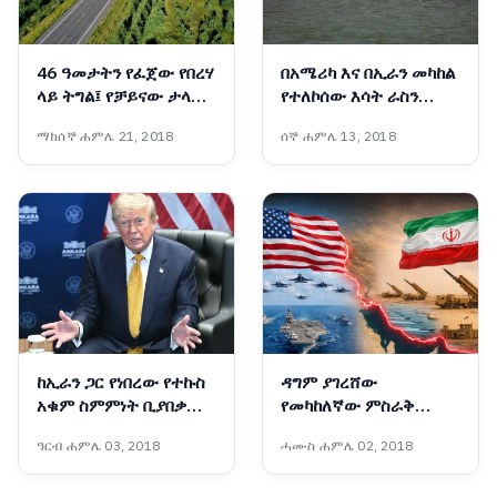
46 ዓመታትን የፈጀው የበረሃ
በአሜሪካ እና በኢራን መካከል
ላይ ትግል፤ የቻይናው ታላቁ
የተለኮሰው እሳት ራስን
አረንጓዴ ግንብ አስገራሚ
ወደመግታት እንዲሸጋገር
ማክሰኞ ሐምሌ 21, 2018
ሰኞ ሐምሌ 13, 2018
ስኬት
ዓለም አቀፍ ተቋማት ጠየቁ
ከኢራን ጋር የነበረው የተኩስ
ዳግም ያገረሸው
አቁም ስምምነት ቢያበቃም
የመካከለኛው ምስራቅ
አሜሪካ ከኢራን ጋር
ውጥረት
ዓርብ ሐምሌ 03, 2018
ሓሙስ ሐምሌ 02, 2018
ትወያያለች፦ ፕሬዝዳንት
ትራምፕ