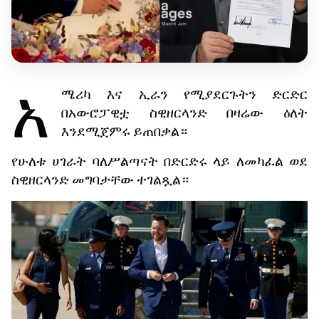
አ
ሜሪካ
እና
ኢራን
የሚያደርጉትን
ድርድር
በአውሮፓዊቷ
ስዊዘርላንድ
በዛሬው
ዕለት
እንደሚጀምሩ
ይጠበቃል።
የሁለቱ
ሀገራት
ባለሥልጣናት
በድርድሩ
ላይ
ለመካፈል
ወደ
ስዊዘርላንድ
መግባታቸው
ተገልጿል።