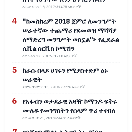
እሑድ ነሐሴ 18, 2017
•
31478 እይታዎች
4
"ከመስከረም 2018 ጀምሮ ለመንግሥት
ሠራተኛው ተጨማሪ የደመወዝ ማሻሻያ
ለማድረግ መንግሥት ወስኗል"፦ የፌደራል
ሲቪል ሰርቪስ ኮሚሽን
ሰኞ ነሐሴ 12, 2017
•
31218 እይታዎች
5
ከራሱ በላይ ሀገሩን የሚያስቀድም ፅኑ
ሠራዊት
ቅዳሜ ጥቅምት 15, 2018
•
29776 እይታዎች
6
የአፋብን ወታደራዊ አዛዥ ኮማንዶ ፍቅሩ
ሙሉዬ የመንግስትን የሰላም ጥሪ ተቀበለ
ሰኞ መጋቢት 21, 2018
•
23485 እይታዎች