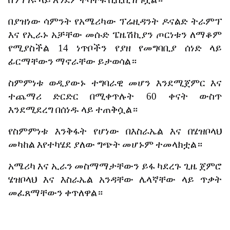
በያዝነው
ሳምንት
የአሜሪካው
ፕሬዚዳንት
ዶናልድ
ትራምፕ
እና
የኢራኑ
አቻቸው
መሱድ
ፔዜሽኪያን
ጦርነቱን
ለማቆም
የሚያስችል
14
ነጥቦችን
የያዘ
የመግባቢያ
ሰነድ
ላይ
ፊርማቸውን
ማኖራቸው
ይታወሳል።
ስምምነቱ
ወዲያውኑ
ተግባራዊ
መሆን
እንደሚጀምር
እና
ተጨማሪ
ድርድር
በሚቀጥሉት
60
ቀናት
ውስጥ
እንደሚደረግ
በሰነዱ
ላይ
ተጠቅሷል።
የስምምነቱ
እንቅፋት
የሆነው
በእስራኤል
እና
በሄዝቦላህ
መካከል
እየተካሄደ
ያለው
ግጭት
መሆኑም
ተመላክቷል።
አሜሪካ
እና
ኢራን
መስማማታቸውን
ይፋ
ካደረጉ
ጊዜ
ጀምሮ
ሄዝቦላህ
እና
እስራኤል
አንዳቸው
ሌላኛቸው
ላይ
ጥቃት
መፈጸማቸውን
ቀጥለዋል።