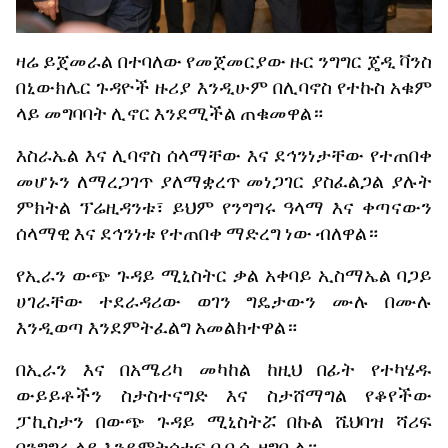
ዛሬ
ይጀመራል
በተባለው
የመጀመርያው
ዙር
ንግግር
ጄዲ
ቫንስ
በኒውክሌር
ጉዳዮች
ዙሪያ
እንዲሁም
በሊባኖስ
የተኩስ
አቁም
ላይ
መግባባት
ሊኖር
እንደሚችል
ጠቁመዋል።
እስራኤል
እና
ሊባኖስ
ሰላማቸው
እና
ደኅንነታቸው
የተጠበቀ
መሆኑን
ለማረጋገጥ
ያለማቋረጥ
መነጋገር
ያስፈልጋል
ያሉት
ምክትል
ፕሬዚዳንቱ፣
ይህም
የንግግሩ
ዓላማ
እና
ቀጣናውን
ሰላማዊ
እና
ደኅንነቱ
የተጠበቀ
ማድረግ
ነው
ብለዋል።
የኢራን
ውጭ
ጉዳይ
ሚኒስትር
ቃል
አቀባይ
ኢስማኤል
ባጋይ
ሀገራቸው
ተደራዳሪው
ወገን
ግዴታውን
ሙሉ
በሙሉ
እንዲወጣ
እንደምትፈልግ
አመልክተዋል።
በኢራን
እና
በአሜሪካ
መካከል
ከዚህ
በፊት
የተካሄዱ
ውይይቶችን
ስታስተናግድ
እና
ስታሸማግል
የቆየችው
ፓኪስታን
በውጭ
ጉዳይ
ሚኒስትሯ
በኩል
ሼህባዝ
ሻሪፍ
በንግግሩ
ላይ
እንደምትሳተፍ
ቢቢሲ
ዘግቧል።