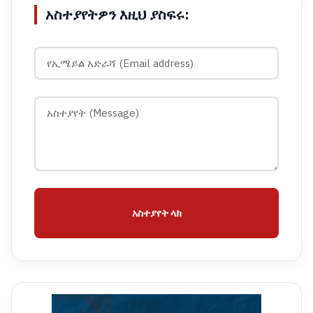
አስተያየትዎን እዚህ ያስፍሩ:
አስተያየት ላክ