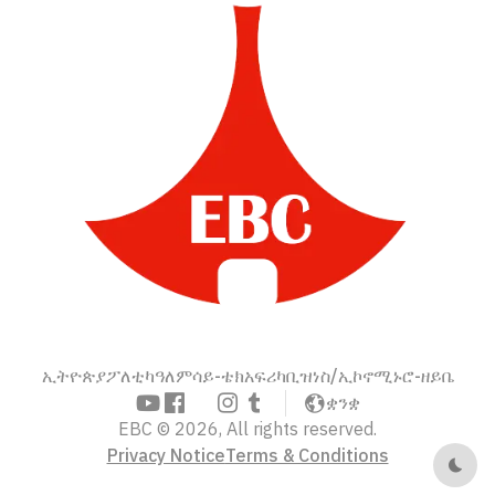
ኢትዮጵያ
ፖለቲካ
ዓለም
ሳይ-ቴክ
አፍሪካ
ቢዝነስ/ኢኮኖሚ
ኑሮ-ዘይቤ
ቋንቋ
EBC © 2026, All rights reserved.
Privacy Notice
Terms & Conditions
Dark