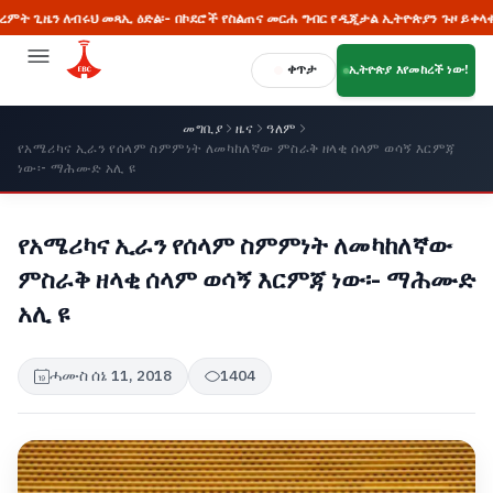
ለብሩህ መጻኢ ዕድል፡- በኮደሮች የስልጠና መርሐ ግብር የዲጂታል ኢትዮጵያን ጉዞ ይቀላቀሉ
ቀጥታ
ኢትዮጵያ እየመከረች ነው!
መግቢያ
ዜና
ዓለም
የአሜሪካና ኢራን የሰላም ስምምነት ለመካከለኛው ምስራቅ ዘላቂ ሰላም ወሳኝ እርምጃ
ነው፡- ማሕሙድ አሊ ዩ
የአሜሪካና ኢራን የሰላም ስምምነት ለመካከለኛው
ምስራቅ ዘላቂ ሰላም ወሳኝ እርምጃ ነው፡- ማሕሙድ
አሊ ዩ
ሓሙስ ሰኔ 11, 2018
1404