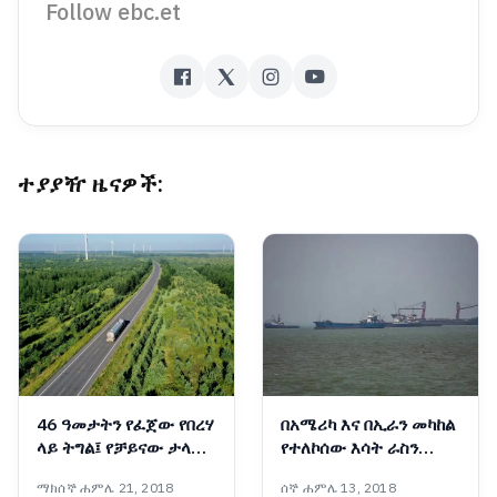
Follow ebc.et
ተያያዥ ዜናዎች:
46 ዓመታትን የፈጀው የበረሃ
በአሜሪካ እና በኢራን መካከል
ላይ ትግል፤ የቻይናው ታላቁ
የተለኮሰው እሳት ራስን
አረንጓዴ ግንብ አስገራሚ
ወደመግታት እንዲሸጋገር
ማክሰኞ ሐምሌ 21, 2018
ሰኞ ሐምሌ 13, 2018
ስኬት
ዓለም አቀፍ ተቋማት ጠየቁ