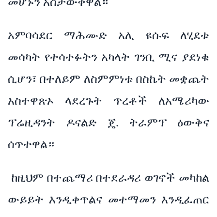
መሆኑን አስታውቀዋል።
አምባሳደር ማሕሙድ አሊ ዩሱፍ ለሂደቱ
መሳካት የተሳተፉትን አካላት ገንቢ ሚና ያደነቁ
ሲሆን፣ በተለይም ለስምምነቱ በስኬት መቋጨት
አስተዋጽኦ ላደረጉት ጥረቶች ለአሜሪካው
ፕሬዚዳንት ዶናልድ ጄ. ትራምፕ ዕውቅና
ሰጥተዋል።
ከዚህም በተጨማሪ በተደራዳሪ ወገኖች መካከል
ውይይት እንዲቀጥልና መተማመን እንዲፈጠር