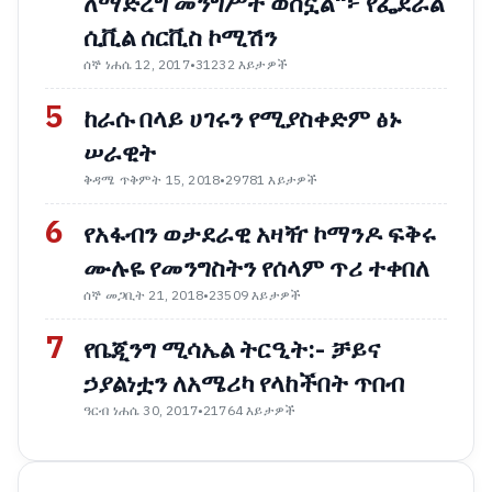
ለማድረግ መንግሥት ወስኗል"፦ የፌደራል
ሲቪል ሰርቪስ ኮሚሽን
ሰኞ ነሐሴ 12, 2017
•
31232 እይታዎች
5
ከራሱ በላይ ሀገሩን የሚያስቀድም ፅኑ
ሠራዊት
ቅዳሜ ጥቅምት 15, 2018
•
29781 እይታዎች
6
የአፋብን ወታደራዊ አዛዥ ኮማንዶ ፍቅሩ
ሙሉዬ የመንግስትን የሰላም ጥሪ ተቀበለ
ሰኞ መጋቢት 21, 2018
•
23509 እይታዎች
7
የቤጂንግ ሚሳኤል ትርዒት:- ቻይና
ኃያልነቷን ለአሜሪካ የላከችበት ጥበብ
ዓርብ ነሐሴ 30, 2017
•
21764 እይታዎች