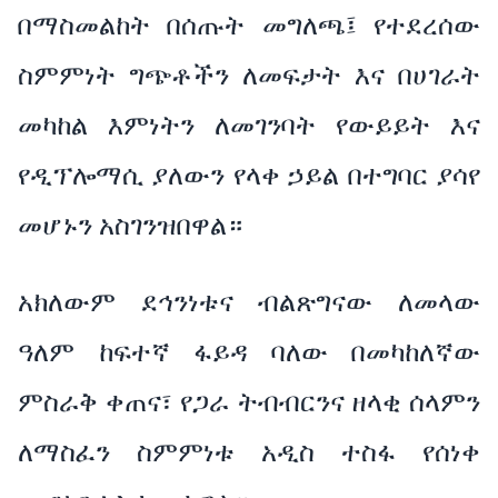
በማስመልከት በሰጡት መግለጫ፤ የተደረሰው
ስምምነት ግጭቶችን ለመፍታት እና በሀገራት
መካከል እምነትን ለመገንባት የውይይት እና
የዲፕሎማሲ ያለውን የላቀ ኃይል በተግባር ያሳየ
መሆኑን አስገንዝበዋል።
አክለውም ደኅንነቱና ብልጽግናው ለመላው
ዓለም ከፍተኛ ፋይዳ ባለው በመካከለኛው
ምስራቅ ቀጠና፣ የጋራ ትብብርንና ዘላቂ ሰላምን
ለማስፈን ስምምነቱ አዲስ ተስፋ የሰነቀ