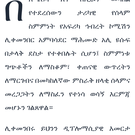
በ
የተደረሰውን ታሪካዊ የሰላም
ስምምነት የአፍሪካ ኅብረት ኮሚሽን
ሊቀመንበር አምባሳደር ማሕሙድ አሊ ዩሱፍ
በታላቅ ደስታ የተቀበሉት ሲሆን፤ ስምምነቱ
ግጭቶችን ለማስቆም፣ ቀጠናዊ ውጥረትን
ለማርገብና በመካከለኛው ምስራቅ ዘላቂ ሰላምና
መረጋጋትን ለማስፈን የተነሳ ወሳኝ እርምጃ
መሆኑን ገልጸዋል።
ሊቀመንበሩ ይህንን ዲፕሎማሲያዊ እመርታ