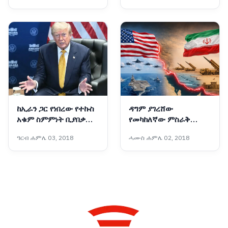
ከኢራን ጋር የነበረው የተኩስ
ዳግም ያገረሸው
አቁም ስምምነት ቢያበቃም
የመካከለኛው ምስራቅ
አሜሪካ ከኢራን ጋር
ውጥረት
ዓርብ ሐምሌ 03, 2018
ሓሙስ ሐምሌ 02, 2018
ትወያያለች፦ ፕሬዝዳንት
ትራምፕ