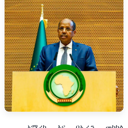
አሜሪካ እና በኢራን መካከል