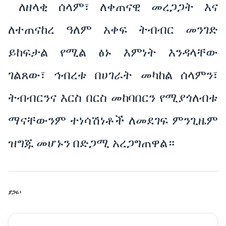
ለዘላቂ ሰላም፣ ለቀጠናዊ መረጋጋት እና
ለተጠናከረ ዓለም አቀፍ ትብብር መንገድ
ይከፍታል የሚል ፅኑ እምነት እንዳላቸው
ገልጸው፣ ኅብረቱ በሀገራት መካከል ሰላምን፣
ትብብርንና እርስ በርስ መከባበርን የሚያጎለብቱ
ማናቸውንም ተነሳሽነቶች ለመደገፍ ምንጊዜም
ዝግጁ መሆኑን በድጋሚ አረጋግጠዋል።
ያጋሩ፡