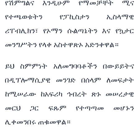
የሽምግልና እንዲሁም የማመቻቸት ሚና
የተጫወቱትን የፓኪስታን ኢስላማዊ
ሪፐብሊክን፣ የኦማን ሱልጣኔትን እና የኳታር
መንግሥትን የላቀ አስተዋጽኦ አድንቀዋል።
ይህ ስምምነት አለመግባባቶችን በውይይትና
በዲፕሎማሲያዊ መንገድ በሰላም ለመፍታት
ከሚሠራው ከአፍሪካ ኅብረት ጽኑ መሠረታዊ
መርህ ጋር ፍጹም የተጣጣመ መሆኑን
ሊቀመንበሩ ጠቁመዋል።