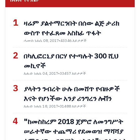
በብዛት የተነበቡ
1
ዛሬም ያልተማርንበት በሰው ልጅ ታሪክ
ውስጥ የተፈጸመ አስከፊ ጥፋት
ሓሙስ ነሐሴ 08, 2017
•
43346 እይታዎች
2
በካሊፎርኒያ በርሃ የተጣሉት 300 ሺህ
መኪኖች
እሑድ ነሐሴ 04, 2017
•
33457 እይታዎች
3
ያላትን ንብረት ሁሉ በመሸጥ የብዙዎች
እናት የሆነችው አንያ ሪንግረን ሎቨን
እሑድ ነሐሴ 18, 2017
•
31488 እይታዎች
4
"ከመስከረም 2018 ጀምሮ ለመንግሥት
ሠራተኛው ተጨማሪ የደመወዝ ማሻሻያ