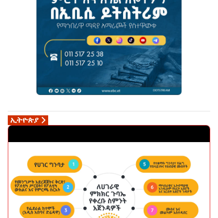
ኢትዮጵያ