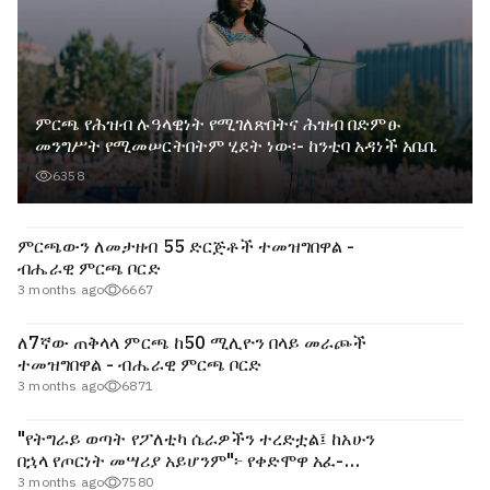
ምርጫ የሕዝብ ሉዓላዊነት የሚገለጽበትና ሕዝብ በድምፁ
መንግሥት የሚመሠርትበትም ሂደት ነው፡- ከንቲባ አዳነች አቤቤ
6358
ምርጫውን ለመታዘብ 55 ድርጅቶች ተመዝግበዋል -
ብሔራዊ ምርጫ ቦርድ
3 months ago
6667
ለ7ኛው ጠቅላላ ምርጫ ከ50 ሚሊዮን በላይ መራጮች
ተመዝግበዋል - ብሔራዊ ምርጫ ቦርድ
3 months ago
6871
"የትግራይ ወጣት የፖለቲካ ሴራዎችን ተረድቷል፤ ከአሁን
በኋላ የጦርነት መሣሪያ አይሆንም"፦ የቀድሞዋ አፈ-
ጉባኤ ኬሪያ ኢብራሂም
3 months ago
7580