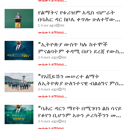
ሙሉውን ለማንበብ....
የልማትና የቱሪዝም አዲስ ብሥራት
በባሕር ዳር ከቦሌ ቀጥሎ ሁለተኛው
ግዙፍ የአውሮፕላን ማረፊያ ተርሚናል
1 hour ago
66
ተመረቀ
ሙሉውን ለማንበብ....
"ኢትዮጵያ ውስጥ ካሉ ከተሞች
ምናልባትም ቀዳሚ በሆነ ደረጃ የውስጥ
ለውስጥ መንገድ በጥሩ ዲዛይን
2 hours ago
66
ከተሠሩባቸው ከተሞች መካከል
ሙሉውን ለማንበብ....
ከፍተኛውን ስፍራ የምትይዘው ባሕር
"የአቪዬሽን መሠረተ ልማት
ዳር ናት።" - ጠቅላይ ሚኒስትር ዐቢይ
ለኢትዮጵያ ሁለንተናዊ ብልፅግና ምሰሶ
አሕመድ
ነው"፦ ምክትል ጠቅላይ ሚኒስትር
2 hours ago
71
ተመስገን ጥሩነህ
ሙሉውን ለማንበብ....
"ባሕር ዳርን ማየት በሚገባን ልክ ሳናይ
የቆየን ቢሆንም አሁን ታሪካችንን መለስ
ብለን በመቃኘት መልካም ጅማሮ
2 hours ago
62
እንዳለ በእርግጠኝነት መናገር
ሙሉውን ለማንበብ....