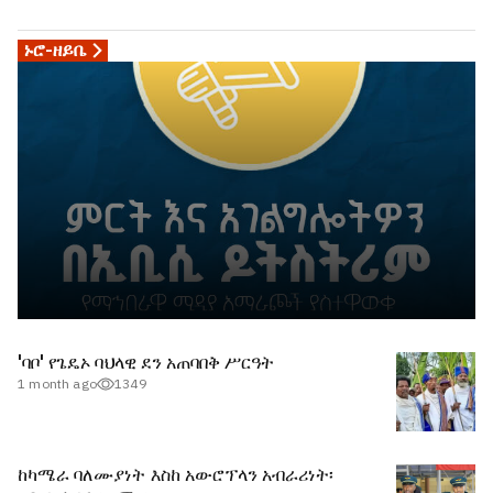
ለማድረግ መንግሥት
ወስኗል"፦ የፌደራል
ኑሮ-ዘይቤ
ሲቪል ሰርቪስ
ኮሚሽን
'ባቦ' የጌዴኦ ባህላዊ ደን አጠባበቅ ሥርዓት
1 month ago
1349
ከካሜራ ባለሙያነት እስከ አውሮፕላን አብራሪነት፡