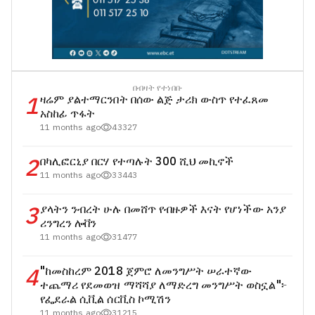
በብዛት የተነበቡ
1
ዛሬም ያልተማርንበት በሰው ልጅ ታሪክ ውስጥ የተፈጸመ
አስከፊ ጥፋት
11 months ago
43327
2
በካሊፎርኒያ በርሃ የተጣሉት 300 ሺህ መኪኖች
11 months ago
33443
3
ያላትን ንብረት ሁሉ በመሸጥ የብዙዎች እናት የሆነችው አንያ
ሪንግረን ሎቨን
11 months ago
31477
4
"ከመስከረም 2018 ጀምሮ ለመንግሥት ሠራተኛው
ተጨማሪ የደመወዝ ማሻሻያ ለማድረግ መንግሥት ወስኗል"፦
የፌደራል ሲቪል ሰርቪስ ኮሚሽን
11 months ago
31215