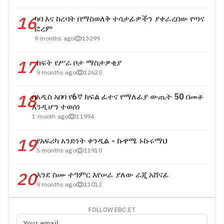
16
ካባ እና ከረባት በማስወለቅ ተሳታፊዎችን ያቀራረበው የጣና
ፎረም
9 months ago
13299
17
ክፍት የሥራ ቦታ ማስታዎቂያ
9 months ago
12620
18
በአዲስ አበባ የ6ኛ ክፍል ፈተና የማለፊያ ውጤት 50 በመቶ
እንዲሆን ተወሰነ
1 month ago
11994
19
የአፍሪካ አንድነት ቀንዲል - ኩዋሜ ኑኩሩማህ
5 months ago
11910
20
እንደ ስሙ ተዓምር እየሠራ ያለው ራጂ አሸናፊ
9 months ago
11012
FOLLOW EBC.ET