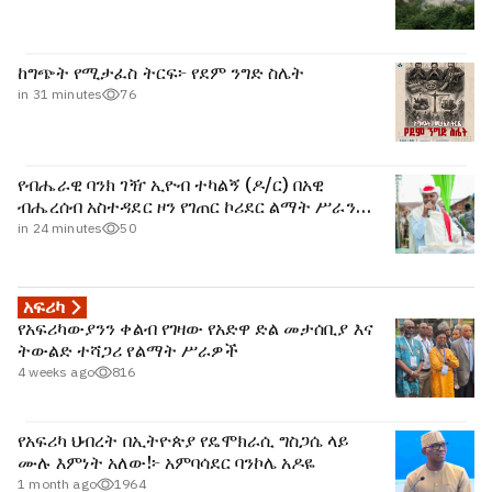
ከግጭት የሚታፈስ ትርፍ፦ የደም ንግድ ስሌት
in 31 minutes
76
የብሔራዊ ባንክ ገዥ ኢዮብ ተካልኝ (ዶ/ር) በአዊ
ብሔረሰብ አስተዳደር ዞን የገጠር ኮሪደር ልማት ሥራን
አስጀመሩ
in 24 minutes
50
አፍሪካ
የአፍሪካውያንን ቀልብ የገዛው የአድዋ ድል መታሰቢያ እና
ትውልድ ተሻጋሪ የልማት ሥራዎች
4 weeks ago
816
የአፍሪካ ህብረት በኢትዮጵያ የዴሞክራሲ ግስጋሴ ላይ
ሙሉ እምነት አለው!፦ አምባሳደር ባንኮሌ አዶዬ
1 month ago
1964