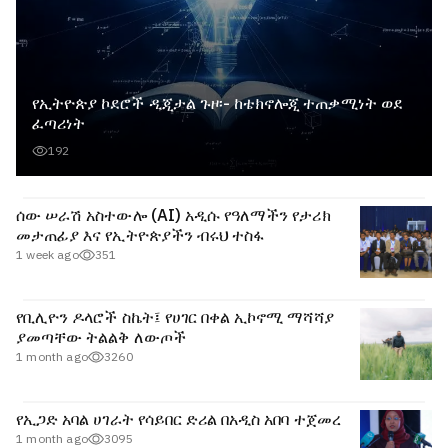
የኢትዮጵያ ኮደሮች ዲጂታል ጉዞ፡- ከቴክኖሎጂ ተጠቃሚነት ወደ
ፈጣሪነት
192
ሰው ሠራሽ አስተውሎ (AI) አዲሱ የዓለማችን የታሪክ
መታጠፊያ እና የኢትዮጵያችን ብሩህ ተስፋ
1 week ago
351
የቢሊዮን ዶላሮች ስኬት፤ የሀገር በቀል ኢኮኖሚ ማሻሻያ
ያመጣቸው ትልልቅ ለውጦች
1 month ago
3260
የኢጋድ አባል ሀገራት የሳይበር ድሪል በአዲስ አበባ ተጀመረ
1 month ago
3095