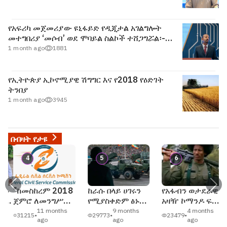
የአፍሪካ መጀመሪያው ዩኒፋይድ የዲጂታል አገልግሎት
መተግበሪያ ‘መሶብ’ ወደ ሞባይል ስልኮች ተሸጋግሯል፡-
ጠቅላይ ሚኒስትር ዐቢይ አሕመድ (ዶ/ር)
1 month ago
1881
የኢትዮጵያ ኢኮኖሚያዊ ሽግግር እና የ2018 የዕድገት
ትንበያ
1 month ago
3945
በብዛት የታዩ
4
5
6
Previous
Nex
"ከመስከረም 2018
ከራሱ በላይ ሀገሩን
የአፋብን ወታደራዊ
ጀምሮ ለመንግሥት
የሚያስቀድም ፅኑ
አዛዥ ኮማንዶ ፍቅሩ
ሠራተኛው ተጨማሪ
ሠራዊት
ሙሉዬ የመንግስትን
11 months
9 months
4 months
31215
•
29773
•
23479
•
የደመወዝ ማሻሻያ
የሰላም ጥሪ ተቀበለ
ago
ago
ago