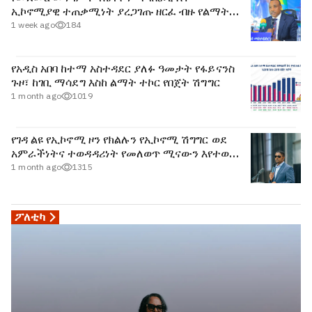
ኢኮኖሚያዊ ተጠቃሚነት ያረጋገጡ ዘርፈ ብዙ የልማት
ተግባራትን አከናውኗል - ርዕሰ መስተዳድር ኢንጂነር
1 week ago
184
ነጋሽ ዋጌሾ (ዶ/ር)
የአዲስ አበባ ከተማ አስተዳደር ያለፉ ዓመታት የፋይናንስ
ጉዞ፣ ከገቢ ማሳደግ እስከ ልማት ተኮር የበጀት ሽግግር
1 month ago
1019
የገዳ ልዩ የኢኮኖሚ ዞን የክልሉን የኢኮኖሚ ሽግግር ወደ
አምራችነትና ተወዳዳሪነት የመለወጥ ሚናውን እየተወጣ
ነው፡- ርዕሰ መስተዳድር ሽመልስ አብዲሳ
1 month ago
1315
ፖለቲካ