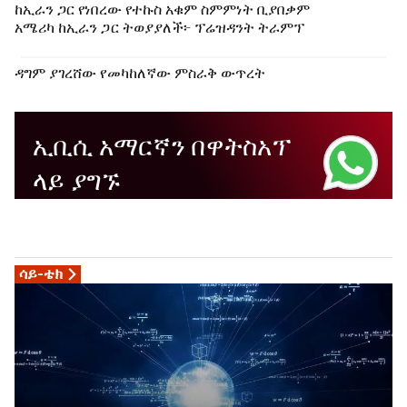
ከኢራን ጋር የነበረው የተኩስ አቁም ስምምነት ቢያበቃም
አሜሪካ ከኢራን ጋር ትወያያለች፦ ፕሬዝዳንት ትራምፕ
ዳግም ያገረሸው የመካከለኛው ምስራቅ ውጥረት
ኢቢሲ አማርኛን በዋትስአፕ
ላይ ያግኙ
ሳይ-ቴክ