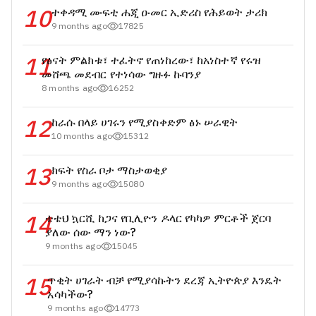
10
ተቀዳሚ ሙፍቲ ሐጂ ዑመር ኢድሪስ የሕይወት ታሪክ
9 months ago
17825
11
የፅናት ምልክቱ፣ ተፈትኖ የጠነከረው፣ ከአነስተኛ የሩዝ
መሸጫ መደብር የተነሳው ግዙፉ ኩባንያ
8 months ago
16252
12
ከራሱ በላይ ሀገሩን የሚያስቀድም ፅኑ ሠራዊት
10 months ago
15312
13
ክፍት የስራ ቦታ ማስታወቂያ
9 months ago
15080
14
ቴቴህ ኳርሺ ከጋና የቢሊዮን ዶላር የካካዎ ምርቶች ጀርባ
ያለው ሰው ማን ነው?
9 months ago
15045
15
ጥቂት ሀገራት ብቻ የሚያሳኩትን ደረጃ ኢትዮጵያ እንዴት
አሳካችው?
9 months ago
14773