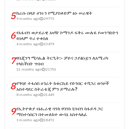
5
ከራሱ በላይ ሀገሩን የሚያስቀድም ፅኑ ሠራዊት
9 months ago
29773
6
የአፋብን ወታደራዊ አዛዥ ኮማንዶ ፍቅሩ ሙሉዬ የመንግስትን
የሰላም ጥሪ ተቀበለ
4 months ago
23479
7
የቤጂንግ ሚሳኤል ትርዒት:- ቻይና ኃያልነቷን ለአሜሪካ
የላከችበት ጥበብ
11 months ago
21755
8
የዓባይ ተፋሰስ ሀገራት ከቱርኪዬ የድንበር ተሻጋሪ ወንዞች
አስተዳደር ስትራቴጂ ምን ይማራሉ?
8 months ago
21449
9
የኢትዮጵያ ብሔራዊ ባንክ የባንክ ሂሳብን ከፋይዳ ጋር
ማስተሳሰርን በተመለከተ ውሳኔ አስተላለፈ
3 months ago
18472