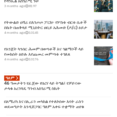
የዳንኤል አስገራሚ ጉዞ
3 months ago
8197
የትውልድ ዐሻራ በእንጦጦ ፓርክ፦ የሦስቱ ብርቱ ሴቶች
ስኬት በጠቅላይ ሚኒስትር ዐቢይ አሕመድ (ዶ/ር) ዕይታ
4 months ago
10145
የአንጀት ካንሰር ሕመም በወጣቶች እና ጎልማሶች ላይ
የመከሰት ዕድሉ እየጨመረ መምጣቱ ተገለጸ
4 months ago
10176
ዓለም
46 ዓመታትን የፈጀው የበረሃ ላይ ትግል፤ የቻይናው
ታላቁ አረንጓዴ ግንብ አስገራሚ ስኬት
በአሜሪካ እና በኢራን መካከል የተለኮሰው እሳት ራስን
ወደመግታት እንዲሸጋገር ዓለም አቀፍ ተቋማት ጠየቁ