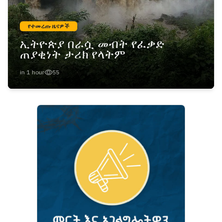
የተመረጡ ዜናዎች
ኢትዮጵያ በራሷ መብት የፈቃድ
ጠያቂነት ታሪክ የላትም
in 1 hour
55