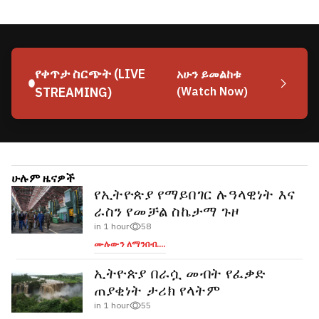
የቀጥታ ስርጭት (LIVE
አሁን ይመልከቱ
STREAMING)
(Watch Now)
ሁሉም ዜናዎች
የኢትዮጵያ የማይበገር ሉዓላዊነት እና
ራስን የመቻል ስኬታማ ጉዞ
in 1 hour
58
ሙሉውን ለማንበብ....
ኢትዮጵያ በራሷ መብት የፈቃድ
ጠያቂነት ታሪክ የላትም
in 1 hour
55