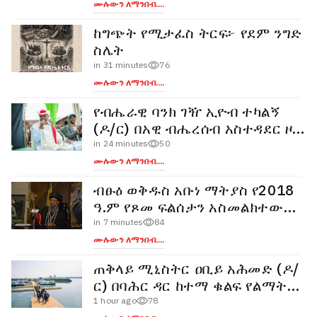
ሙሉውን ለማንበብ....
ከግጭት የሚታፈስ ትርፍ፦ የደም ንግድ
ስሌት
in 31 minutes
76
ሙሉውን ለማንበብ....
የብሔራዊ ባንክ ገዥ ኢዮብ ተካልኝ
(ዶ/ር) በአዊ ብሔረሰብ አስተዳደር ዞን
የገጠር ኮሪደር ልማት ሥራን አስጀመሩ
in 24 minutes
50
ሙሉውን ለማንበብ....
ብፁዕ ወቅዱስ አቡነ ማትያስ የ2018
ዓ.ም የጾመ ፍልሰታን አስመልክተው
አባታዊ መልዕክት አስተላለፉ
in 7 minutes
84
ሙሉውን ለማንበብ....
ጠቅላይ ሚኒስትር ዐቢይ አሕመድ (ዶ/
ር) በባሕር ዳር ከተማ ቁልፍ የልማት
ቦታዎችን ጎበኙ
1 hour ago
78