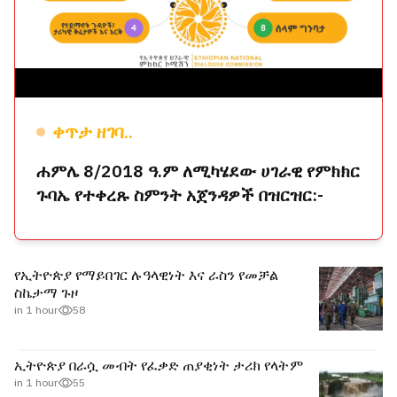
ቀጥታ ዘገባ..
ሐምሌ 8/2018 ዓ.ም ለሚካሄደው ሀገራዊ የምክክር
ጉባኤ የተቀረጹ ስምንት አጀንዳዎች በዝርዝር:-
የኢትዮጵያ የማይበገር ሉዓላዊነት እና ራስን የመቻል
ስኬታማ ጉዞ
in 1 hour
58
ኢትዮጵያ በራሷ መብት የፈቃድ ጠያቂነት ታሪክ የላትም
in 1 hour
55