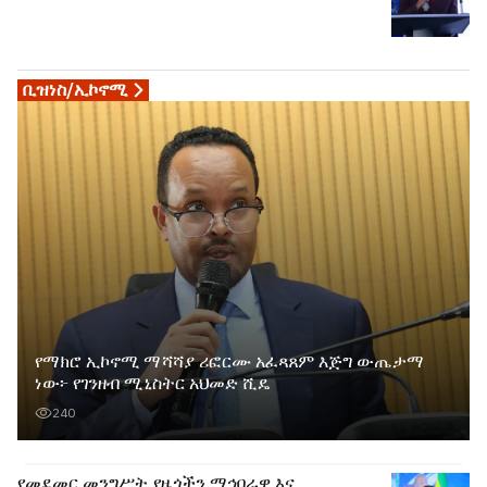
ቢዝነስ/ኢኮኖሚ
የማክሮ ኢኮኖሚ ማሻሻያ ሪፎርሙ አፈጻጸም እጅግ ውጤታማ
ነው፦ የገንዘብ ሚኒስትር አህመድ ሺዴ
240
የመደመር መንግሥት የዜጎችን ማኅበራዊ እና