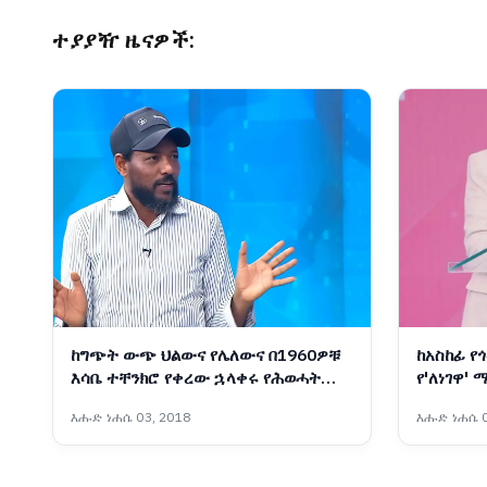
ተያያዥ ዜናዎች:
ከግጭት ውጭ ህልውና የሌለውና በ1960ዎቹ
ከአስከፊ የ
እሳቤ ተቸንክሮ የቀረው ኋላቀሩ የሕወሓት
የ'ለነገዋ'
ቡድን ማንነት
እሑድ ነሐሴ 03, 2018
እሑድ ነሐሴ 0