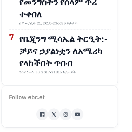
የመንግስትን የሰላም ጥሪ
ተቀበለ
ሰኞ መጋቢት 21, 2018
•
23665 እይታዎች
7
የቤጂንግ ሚሳኤል ትርዒት:-
ቻይና ኃያልነቷን ለአሜሪካ
የላከችበት ጥበብ
ዓርብ ነሐሴ 30, 2017
•
21815 እይታዎች
Follow ebc.et