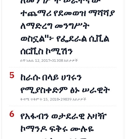
ለመንግሥት ሠራተኛው
ተጨማሪ የደመወዝ ማሻሻያ
ለማድረግ መንግሥት
ወስኗል"፦ የፌደራል ሲቪል
ሰርቪስ ኮሚሽን
ሰኞ ነሐሴ 12, 2017
•
31308 እይታዎች
5
ከራሱ በላይ ሀገሩን
የሚያስቀድም ፅኑ ሠራዊት
ቅዳሜ ጥቅምት 15, 2018
•
29839 እይታዎች
6
የአፋብን ወታደራዊ አዛዥ
ኮማንዶ ፍቅሩ ሙሉዬ