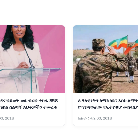
ጎዳና ህይወት ወደ ብሩህ ተስፋ 858
ሉዓላዊነትን ከማስከበር እስከ ልማት
 ማዕከል ሰልጣኝ እህቶቻችን ተመረቁ
የማይናወጠው የኢትዮጵያ መከላከያ
ሀገራዊ አደራ
3, 2018
እሑድ ነሐሴ 03, 2018