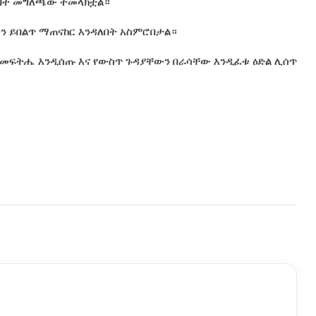
በት
መግለጫው
ተመላክቷል።
ን
ይበልጥ
ማጠናከር
እንዳለበት
አስምሮበታል።
መፍትሔ
እንዲሰጡ
እና
የውስጥ
ጉዳያቸውን
በራሳቸው
እንዲፈቱ
ዕድል
ሊሰጥ