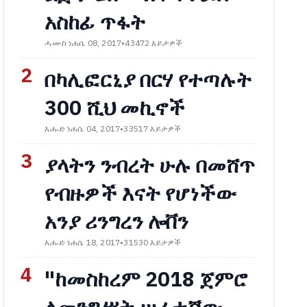
አስከፊ ጥፋት
ሓሙስ ነሐሴ 08, 2017
•
43472 እይታዎች
2
በካሊፎርኒያ በርሃ የተጣሉት
300 ሺህ መኪኖች
እሑድ ነሐሴ 04, 2017
•
33517 እይታዎች
3
ያላትን ንብረት ሁሉ በመሸጥ
የብዙዎች እናት የሆነችው
አንያ ሪንግረን ሎቨን
እሑድ ነሐሴ 18, 2017
•
31530 እይታዎች
4
"ከመስከረም 2018 ጀምሮ