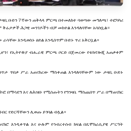
7
ታዛቢ
ቡድን
ኛውን
ጠቅላላ
ምርጫ
በተመለከተ
ባወጣው
መግለጫ፣
ተፎካካሪ
ም
ቅሬታዎች
ሕጋዊ
መንገዶችን
ብቻ
መከተል
እንዳለባቸው
አሳስቧል።
ው
ራሳቸው
እንዲወስኑ
ዕድል
እንዲሰጥም
ቡድኑ
ጥሪ
አቅርቧል።
ሲሆን፣
የኢትዮጵያ
ብሔራዊ
ምርጫ
ቦርድ
በጀመረው
የቴክኖሎጂ
አጠቃቀም
ፀጥታ
ጥበቃ
ሥራ
አጠናክረው
ማስቀጠል
እንዳለባቸውም
ነው
ታዛቢ
ቡድኑ
ትፎ
በማሳደግ
እና
ለሕዝቡ
የሚሰጡትን
የግንዛቤ
ማስጨበጥ
ሥራ
በማጠናከር
ዳብር
የድርሻቸውን
ሊወጡ
ይገባል
ብሏል።
ጠናክሮ
እንዲቀጥል
እና
ሁሉም
የኅብረተሰብ
ክፍል
በዴሞክራሲያዊ
ሥርዓት