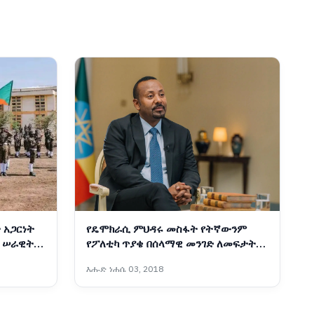
 አጋርነት
የዴሞክራሲ ምህዳሩ መስፋት የትኛውንም
 ሠራዊት
የፖለቲካ ጥያቄ በሰላማዊ መንገድ ለመፍታት
ያስችላል - ጠቅላይ ሚኒስትር ዐቢይ አሕመድ
እሑድ ነሐሴ 03, 2018
(ዶ/ር)