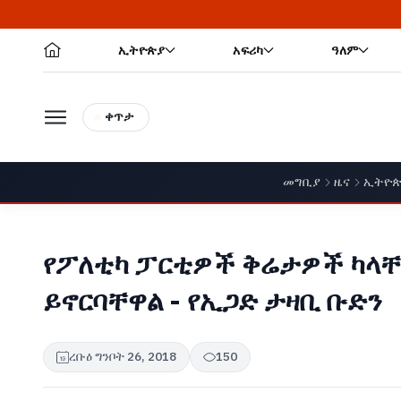
ኢትዮጵያ
አፍሪካ
ዓለም
ቀጥታ
መግቢያ
ዜና
ኢትዮ
የፖለቲካ ፓርቲዎች ቅሬታዎች ካላቸ
ይኖርባቸዋል - የኢጋድ ታዛቢ ቡድን
ረቡዕ ግንቦት 26, 2018
150