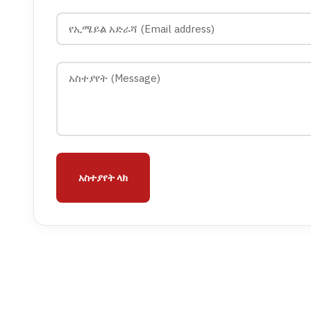
አስተያየት ላክ