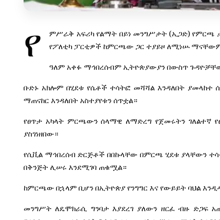
የ
(
)
ምሥራቅ
አፍሪካ
የልማት
በይነ
መንግሥታት
ኢጋድ
የምርጫ
የፖለቲካ
ፓርቲዎች
ከምርጫው
ጋር
ተያይዞ
ለሚነሡ
ማናቸው
ዓለም
አቀፉ
ማኅበረሰብም
ኢትዮጵያውያን
በውስጥ
ጉዳዮቻቸ
ቡድኑ
አክሎም
በሂደቱ
የሴቶች
ተሳትፎ
መሻሻል
እንዳለበት
ያመላከተ
ማጠናከር
እንዳለበት
አስተያየቱን
ሰጥቷል።
የፀጥታ
አካላት
ምርጫውን
ሰላማዊ
ለማድረግ
የጀመሩትን
ገለልተኛ
የ
ያስገነዘበው።
የሲቪል
ማኅበረሰብ
ድርጅቶች
በበኩላቸው
በምርጫ
ሂደቱ
ያላቸውን
ተሳ
በቅንጅት
ሊሠሩ
እንደሚገባ
ጠቁሟል።
ከምርጫው
በኋላም
ቢሆን
በኢትዮጵያ
የንግግር
እና
የውይይት
ባህል
እንዲ
መንግሥት
ለዴሞክራሲ
ግንባታ
እያደረገ
ያለውን
ዘርፈ
ብዙ
ድጋፍ
አ