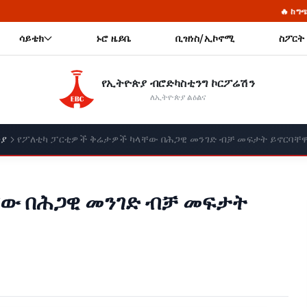
🔥 ከግጭት ውጭ ህልውና የሌለው
ሳይቴክ
ኑሮ ዜይቤ
ቢዝነስ/ኢኮኖሚ
ስፖርት
የኢትዮጵያ ብሮድካስቲንግ ኮርፖሬሽን
ለኢትዮጵያ ልዕልና
ጵያ
የፖለቲካ ፓርቲዎች ቅሬታዎች ካላቸው በሕጋዊ መንገድ ብቻ መፍታት ይኖርባቸዋል
ው በሕጋዊ መንገድ ብቻ መፍታት