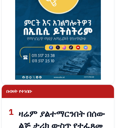
በብዛት የተነበቡ
1
ዛሬም ያልተማርንበት በሰው
ልጅ ታሪክ ውስጥ የተፈጸመ