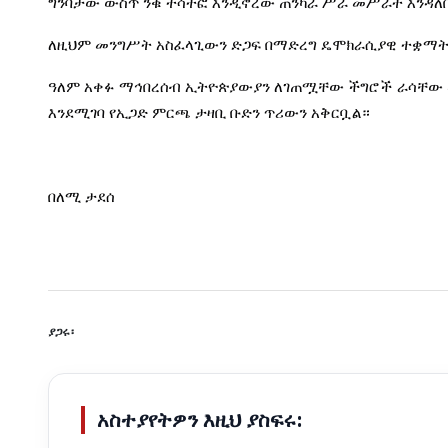
ግንባታው
ውስጥ
ንቁ
ተሳትፎ
እንዲኖረው
ጠንካራ
ሥራ
መሥራት
እንዳለ
ለዚህም
መንግሥት
አስፈላጊውን
ድጋፍ
በማድረግ
ዴሞክራሲያዊ
ተቋማት
ዓለም
አቀፉ
ማኅበረሰብ
ኢትዮጵያውያን
ለገጠሟቸው
ችግሮች
ራሳቸው
እንደሚገባ
የኢጋድ
ምርጫ
ታዛቢ
ቡድን
ጥሪውን
አቅርቧል።
በለሚ
ታደሰ
ያጋሩ፡
አስተያየትዎን እዚህ ያስፍሩ: