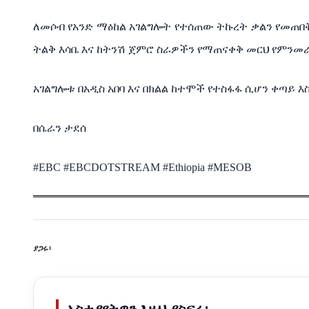
ለመሶብ የአንድ ማዕከል አገልግሎት የተሰጠው ትኩረት ቃልን የመጠበ
ትልቅ እሳቤ እና ከትንሽ ጀምሮ ስራዎችን የማጠናቀቅ መርህ የምንመራ
አገልግሎቱ በአዲስ አበባ እና በክልል ከተሞች የተስፋፋ ሲሆን ቀጣይ
በሴራን ታደሰ
#EBC #EBCDOTSTREAM #Ethiopia #MESOB
ያጋሩ፡
አስተያየትዎን እዚህ ያስፍሩ: