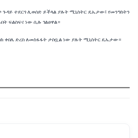
ቅ ጉዳይ ተደርጎ ሊወሰድ ይችላል ያሉት ሚኒስትር ዴኤታው፤ የመንግስትን
በት ፍልስፍና ነው ሲሉ ገልፀዋል።
 እስከ ቀበሌ ድረስ ለመስፋፋት ታስቧል ነው ያሉት ሚኒስትር ዴኤታው።