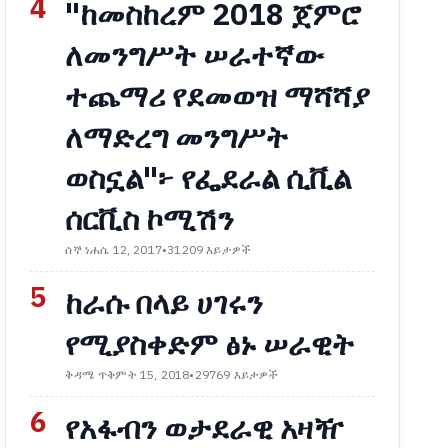
4
"ከመስከረም 2018 ጀምሮ
ለመንግሥት ሠራተኛው
ተጨማሪ የደመወዝ ማሻሻያ
ለማድረግ መንግሥት
ወስኗል"፦ የፌደራል ሲቪል
ሰርቪስ ኮሚሽን
ሰኞ ነሐሴ 12, 2017
•
31209 እይታዎች
5
ከራሱ በላይ ሀገሩን
የሚያስቀድም ፅኑ ሠራዊት
ቅዳሜ ጥቅምት 15, 2018
•
29769 እይታዎች
6
የአፋብን ወታደራዊ አዛዥ