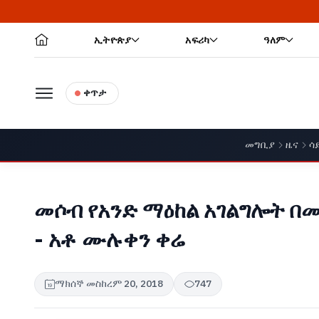
ኢትዮጵያ
አፍሪካ
ዓለም
ቀጥታ
መግቢያ
ዜና
ሳ
መሶብ የአንድ ማዕከል አገልግሎት በመ
- አቶ ሙሉቀን ቀሬ
ማክሰኞ መስከረም 20, 2018
747