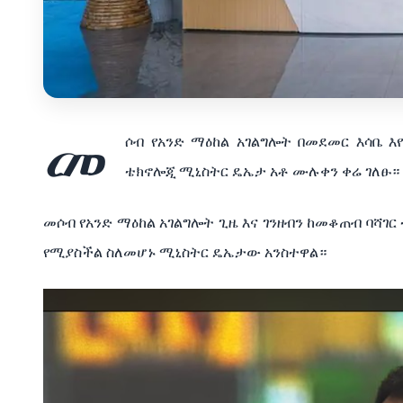
መ
ሶብ የአንድ ማዕከል አገልግሎት በመደመር እሳቤ 
ቴክኖሎጂ ሚኒስትር ዴኤታ አቶ ሙሉቀን ቀሬ ገለፁ።
መሶብ የአንድ ማዕከል አገልግሎት ጊዜ እና ገንዘብን ከመቆጠብ ባሻገር
የሚያስችል ስለመሆኑ ሚኒስትር ዴኤታው አንስተዋል።