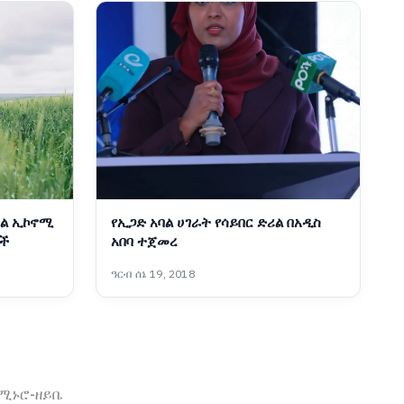
ቀል ኢኮኖሚ
የኢጋድ አባል ሀገራት የሳይበር ድሪል በአዲስ
ች
አበባ ተጀመረ
ዓርብ ሰኔ 19, 2018
ኖሚ
ኑሮ-ዘይቤ