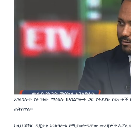
አገልግሎት የታገዘው ማዕከሉ ከአገልግሎት ጋር የተያያዙ ስህተቶች
ጠቅሰዋል።
ከዚህ ባሻገር ዲጂታል አገልግሎቱ የሚያመነጫቸው መረጃዎች ለፖሊሲ 