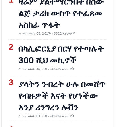
1
ዛሬም ያልተማርንበት በሰው
ልጅ ታሪክ ውስጥ የተፈጸመ
አስከፊ ጥፋት
ሓሙስ ነሐሴ 08, 2017
•
43312 እይታዎች
2
በካሊፎርኒያ በርሃ የተጣሉት
300 ሺህ መኪኖች
እሑድ ነሐሴ 04, 2017
•
33439 እይታዎች
3
ያላትን ንብረት ሁሉ በመሸጥ
የብዙዎች እናት የሆነችው
አንያ ሪንግረን ሎቨን
እሑድ ነሐሴ 18, 2017
•
31474 እይታዎች