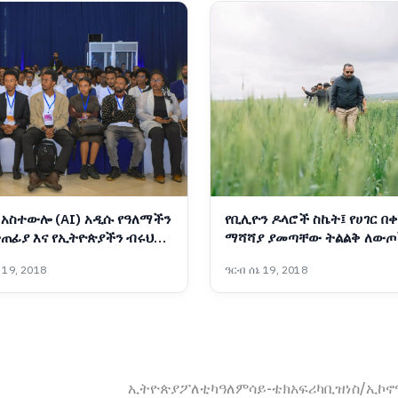
አስተውሎ (AI) አዲሱ የዓለማችን
የቢሊዮን ዶላሮች ስኬት፤ የሀገር በ
ጠፊያ እና የኢትዮጵያችን ብሩህ
ማሻሻያ ያመጣቸው ትልልቅ ለውጦ
19, 2018
ዓርብ ሰኔ 19, 2018
ኢትዮጵያ
ፖለቲካ
ዓለም
ሳይ-ቴክ
አፍሪካ
ቢዝነስ/ኢኮ