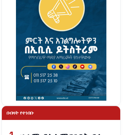
በብዛት የተነበቡ