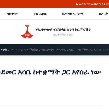
🔥 መንግሥት ሌብነትን እና ሕገወጥነትን ለመከላከል ጠንካራ 
ሳይቴክ
ኑሮ ዜይቤ
ቢዝነስ/ኢኮኖሚ
ስፖርት
የኢትዮጵያ ብሮድካስቲንግ ኮርፖሬሽን
ለኢትዮጵያ ልዕልና
ይ-ቴክ
መሶብ የአንድ ማዕከል አገልግሎት በመደመር እሳቤ ከተቋማት ጋር እየሰራ ነው
ደመር እሳቤ ከተቋማት ጋር እየሰራ ነው