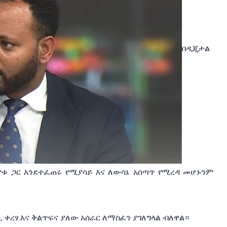
በዲጂታል
 የቱ ጋር እንደተፈጠሩ የሚያሳይ እና ለውሳኔ አሰጣጥ የሚረዳ መሆኑንም
ቀረፃ እና ቅልጥፍና ያለው አሰራር ለማስፈን ያገለግላል ብለዋል።