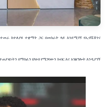
እየተመራ ከተለያዩ ተቋማት ጋር በመስራት ላይ እንደሚገኝ የኢኖቬሽንና
 ተጠያቂነትን በማስፈን ህዝብ የሚገባውን ክብር እና አገልግሎት እንዲያገኝ