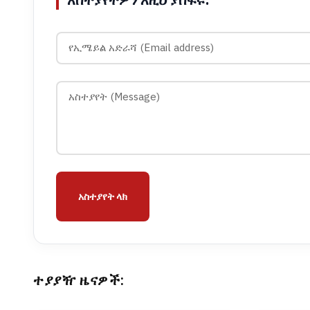
አስተያየት ላክ
ተያያዥ ዜናዎች: