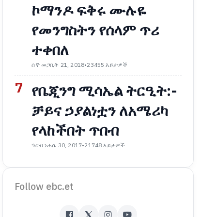
ኮማንዶ ፍቅሩ ሙሉዬ
የመንግስትን የሰላም ጥሪ
ተቀበለ
ሰኞ መጋቢት 21, 2018
•
23455 እይታዎች
7
የቤጂንግ ሚሳኤል ትርዒት:-
ቻይና ኃያልነቷን ለአሜሪካ
የላከችበት ጥበብ
ዓርብ ነሐሴ 30, 2017
•
21748 እይታዎች
Follow ebc.et