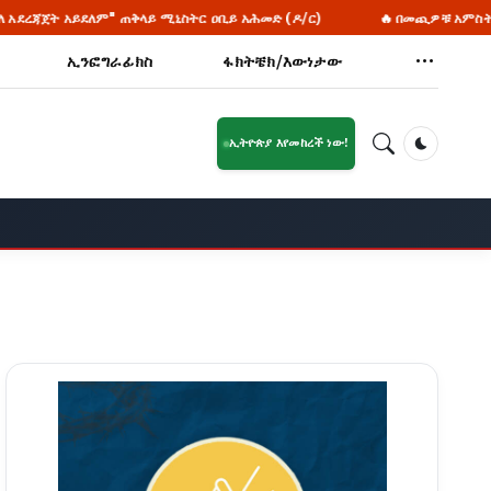
 አሕመድ (ዶ/ር)
🔥 በመጪዎቹ አምስት ዓመታት የምግብ ዋስትና አጀንዳ እንዳይሆን በት
ኢንፎግራፊክስ
ፋክትቼክ/እውነታው
ኢትዮጵያ እየመከረች ነው!
Dark Mod