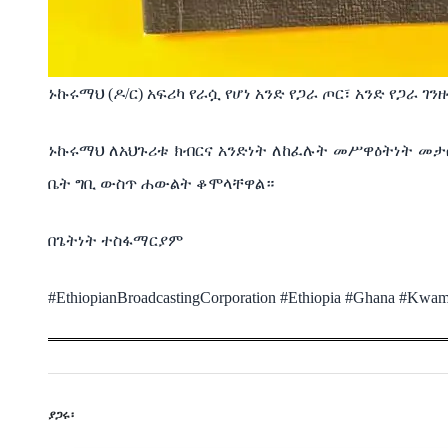
ኑኩሩማህ (ዶ/ር) አፍሪካ የራሷ የሆነ አንድ የጋራ ጦር፣ አንድ የጋራ 
ኑኩሩማህ ለአህጉሪቱ ክብርና አንድነት ለከፈሉት መሥዋዕትነት መታሰ
ቤት ግቢ ውስጥ ሐውልት ቆሞላቸዋል።
በጌትነት ተስፋማርያም
#EthiopianBroadcastingCorporation #Ethiopia #Ghana #Kw
ያጋሩ፡