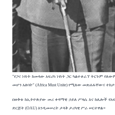
"የጋና ነፃነት ከመላው አፍሪካ ነፃነት ጋር ካልተቆራኘ ትርጉም የለው
መሆን አለባት" (Africa Must Unite) የሚለው መጽሐፋቸውና 
በወቅቱ ከኢትዮጵያው መሪ ቀዳማዊ ኃይለ ሥላሴ እና ከሌሎች የአፍሪካ 
ድርጅት (OAU) እንዲመሠረት ታላቅ ታሪካዊ ሥራ ሠርተዋል።