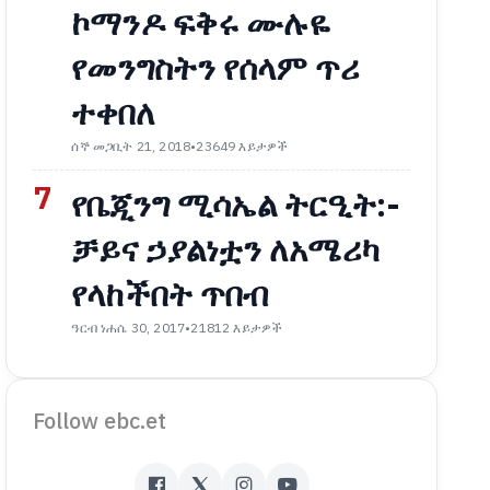
ኮማንዶ ፍቅሩ ሙሉዬ
የመንግስትን የሰላም ጥሪ
ተቀበለ
ሰኞ መጋቢት 21, 2018
•
23649 እይታዎች
7
የቤጂንግ ሚሳኤል ትርዒት:-
ቻይና ኃያልነቷን ለአሜሪካ
የላከችበት ጥበብ
ዓርብ ነሐሴ 30, 2017
•
21812 እይታዎች
Follow ebc.et