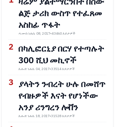
1
ዛሬም ያልተማርንበት በሰው
ልጅ ታሪክ ውስጥ የተፈጸመ
አስከፊ ጥፋት
ሓሙስ ነሐሴ 08, 2017
•
43460 እይታዎች
2
በካሊፎርኒያ በርሃ የተጣሉት
300 ሺህ መኪኖች
እሑድ ነሐሴ 04, 2017
•
33514 እይታዎች
3
ያላትን ንብረት ሁሉ በመሸጥ
የብዙዎች እናት የሆነችው
አንያ ሪንግረን ሎቨን
እሑድ ነሐሴ 18, 2017
•
31528 እይታዎች