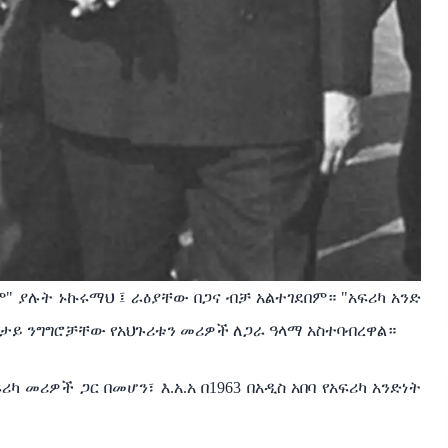
ም" ያሉት ኑኩሩማህ ፤ ራዕያቸው በጋና ብቻ አልተገደበም። "አፍሪካ አንድ
ተከታታይ ንግግሮቻቸው የአህጉሪቱን መሪዎች ለጋራ ዓላማ አስተባብረዋል።
መሪዎች ጋር በመሆን፣ እ.አ.አ በ1963 በአዲስ አበባ የአፍሪካ አንድነት