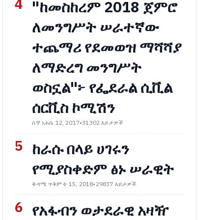
4
"ከመስከረም 2018 ጀምሮ
ለመንግሥት ሠራተኛው
ተጨማሪ የደመወዝ ማሻሻያ
ለማድረግ መንግሥት
ወስኗል"፦ የፌደራል ሲቪል
ሰርቪስ ኮሚሽን
ሰኞ ነሐሴ 12, 2017
•
31302 እይታዎች
5
ከራሱ በላይ ሀገሩን
የሚያስቀድም ፅኑ ሠራዊት
ቅዳሜ ጥቅምት 15, 2018
•
29837 እይታዎች
6
የአፋብን ወታደራዊ አዛዥ