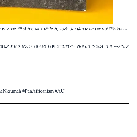
ገንዘብና አንድ ማዕከላዊ መንግሥት ሊኖራት ይገባል ብለው በጽኑ ያምኑ ነበር።
ቢያ ይሆን ዘንድ፣ በአዲስ አበባ በሚገኘው የአፍሪካ ኅብረት ዋና መሥሪያ
ameNkrumah #PanAfricanism #AU