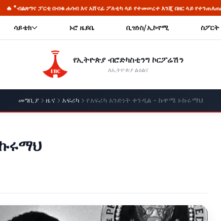
ፊ ፖለቲካ ላይ የተመሠረተ እንጂ በዘር ላይ የተንጠለጠለ አደረጃጀት አይደለም" ጠቅላይ ሚኒስትር ዐቢይ
ሳይቴክ
ኑሮ ዜይቤ
ቢዝነስ/ኢኮኖሚ
ስፖርት
የኢትዮጵያ ብሮድካስቲንግ ኮርፖሬሽን
ለኢትዮጵያ ልዕልና
መግቢያ
ዜና
አፍሪካ
የአፍሪካ አንድነት ቀንዲል - ኩዋሜ ኑኩሩማህ
ኑኩሩማህ