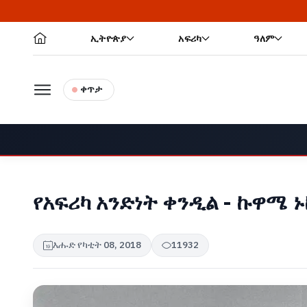
🔥 "ብልጽግና ፓርቲ በብቁ ሐሳብ እና አሸና
ኢትዮጵያ
አፍሪካ
ዓለም
ቀጥታ
የአፍሪካ አንድነት ቀንዲል - ኩዋሜ 
እሑድ የካቲት 08, 2018
11932