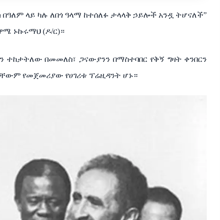
ካ በዓለም ላይ ካሉ ለበጎ ዓላማ ከተሰለፉ ታላላቅ ኃይሎች አንዷ ትሆናለች”
ሜ ኑኩሩማህ (ዶ/ር)።
 ተከታትለው በመመለስ፣ ጋናውያንን በማስተባበር የቅኝ ግዛት ቀንበርን
እርሳቸውም የመጀመሪያው የሀገሪቱ ፕሬዚዳንት ሆኑ።