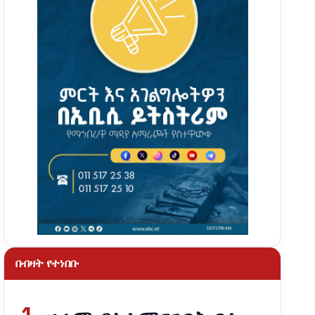
በብዛት የተነበቡ