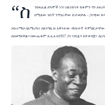
“ስ
ንከፋፈል ደካሞች ነን፤ በአንድነት ከቆምን ግን አፍሪ
በሚለው ዝነኛ ንግግራቸው ይታወቃሉ - ጋናዊው ኩዋ
ኑኩሩማህ በአሜሪካና በእንግሊዝ አቅንተው የከፍተኛ ትምህርታቸውን
አስወግደዋል። በውጤቱም እ.አ.አ በ1957 ጋና ነፃነቷን ስትቀዳጅ፣ 