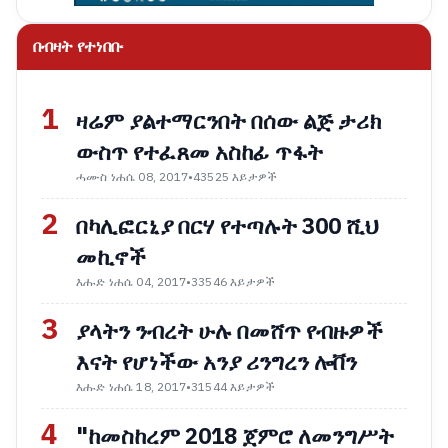
በብዛት የተነበቡ
1
ዛሬም ያልተማርንበት በሰው ልጅ ታሪክ
ውስጥ የተፈጸመ አስከፊ ጥፋት
ሓሙስ ነሐሴ 08, 2017
•
43525 እይታዎች
2
በካሊፎርኒያ በርሃ የተጣሉት 300 ሺህ
መኪኖች
እሑድ ነሐሴ 04, 2017
•
33546 እይታዎች
3
ያላትን ንብረት ሁሉ በመሸጥ የብዙዎች
እናት የሆነችው አንያ ሪንግረን ሎቨን
እሑድ ነሐሴ 18, 2017
•
31544 እይታዎች
4
"ከመስከረም 2018 ጀምሮ ለመንግሥት