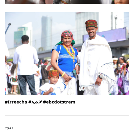
#Irreecha
#ኢሬቻ
#ebcdotstrem
ያጋሩ፡