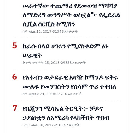
ሠራተኛው ተጨማሪ የደመወዝ ማሻሻያ
ለማድረግ መንግሥት ወስኗል"፦ የፌደራል
ሲቪል ሰርቪስ ኮሚሽን
ሰኞ ነሐሴ 12, 2017
•
31348 እይታዎች
5
ከራሱ በላይ ሀገሩን የሚያስቀድም ፅኑ
ሠራዊት
ቅዳሜ ጥቅምት 15, 2018
•
29858 እይታዎች
6
የአፋብን ወታደራዊ አዛዥ ኮማንዶ ፍቅሩ
ሙሉዬ የመንግስትን የሰላም ጥሪ ተቀበለ
ሰኞ መጋቢት 21, 2018
•
23710 እይታዎች
7
የቤጂንግ ሚሳኤል ትርዒት:- ቻይና
ኃያልነቷን ለአሜሪካ የላከችበት ጥበብ
ዓርብ ነሐሴ 30, 2017
•
21834 እይታዎች