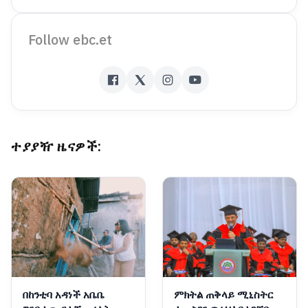
Follow ebc.et
ተያያዥ ዜናዎች:
በከንቲባ አዳነች አቤቤ
ምክትል ጠቅላይ ሚኒስትር