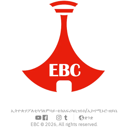
ኢትዮጵያ
ፖለቲካ
ዓለም
ሳይ-ቴክ
አፍሪካ
ቢዝነስ/ኢኮኖሚ
ኑሮ-ዘይቤ
ቋንቋ
EBC © 2026, All rights reserved.