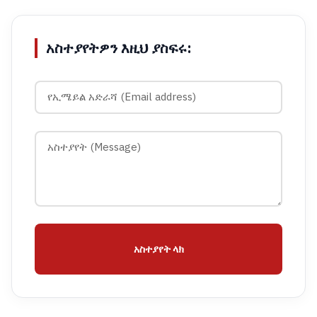
አስተያየትዎን እዚህ ያስፍሩ:
አስተያየት ላክ