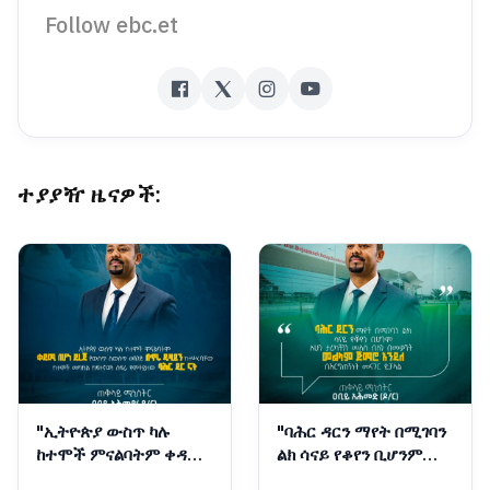
Follow ebc.et
ተያያዥ ዜናዎች:
"ኢትዮጵያ ውስጥ ካሉ
"ባሕር ዳርን ማየት በሚገባን
ከተሞች ምናልባትም ቀዳሚ
ልክ ሳናይ የቆየን ቢሆንም
በሆነ ደረጃ የውስጥ ለውስጥ
አሁን ታሪካችንን መለስ ብለን