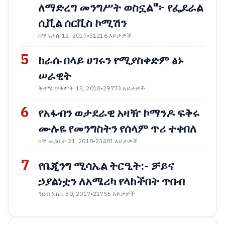
ለማድረግ መንግሥት ወስኗል"፦ የፌደራል
ሲቪል ሰርቪስ ኮሚሽን
ሰኞ ነሐሴ 12, 2017
•
31216 እይታዎች
5
ከራሱ በላይ ሀገሩን የሚያስቀድም ፅኑ
ሠራዊት
ቅዳሜ ጥቅምት 15, 2018
•
29773 እይታዎች
6
የአፋብን ወታደራዊ አዛዥ ኮማንዶ ፍቅሩ
ሙሉዬ የመንግስትን የሰላም ጥሪ ተቀበለ
ሰኞ መጋቢት 21, 2018
•
23481 እይታዎች
7
የቤጂንግ ሚሳኤል ትርዒት:- ቻይና
ኃያልነቷን ለአሜሪካ የላከችበት ጥበብ
ዓርብ ነሐሴ 30, 2017
•
21755 እይታዎች