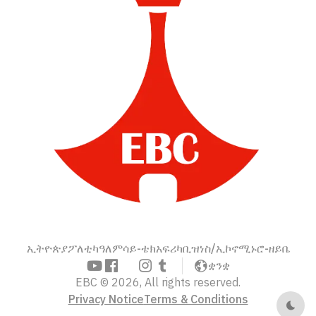
ኢትዮጵያ
ፖለቲካ
ዓለም
ሳይ-ቴክ
አፍሪካ
ቢዝነስ/ኢኮኖሚ
ኑሮ-ዘይቤ
ቋንቋ
EBC © 2026, All rights reserved.
Privacy Notice
Terms & Conditions
Dark