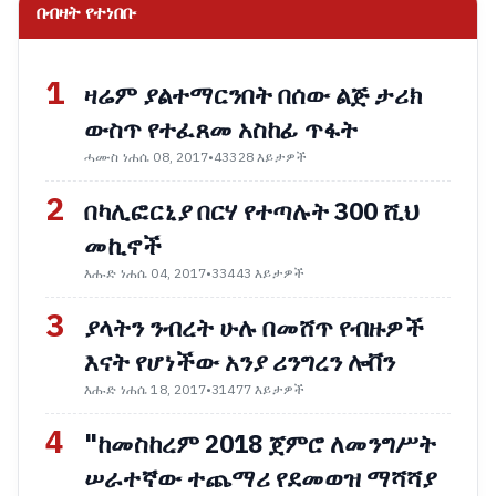
በብዛት የተነበቡ
1
ዛሬም ያልተማርንበት በሰው ልጅ ታሪክ
ውስጥ የተፈጸመ አስከፊ ጥፋት
ሓሙስ ነሐሴ 08, 2017
•
43328 እይታዎች
2
በካሊፎርኒያ በርሃ የተጣሉት 300 ሺህ
መኪኖች
እሑድ ነሐሴ 04, 2017
•
33443 እይታዎች
3
ያላትን ንብረት ሁሉ በመሸጥ የብዙዎች
እናት የሆነችው አንያ ሪንግረን ሎቨን
እሑድ ነሐሴ 18, 2017
•
31477 እይታዎች
4
"ከመስከረም 2018 ጀምሮ ለመንግሥት
ሠራተኛው ተጨማሪ የደመወዝ ማሻሻያ