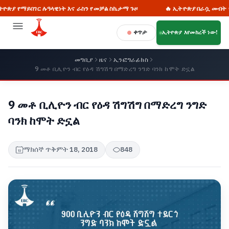
ማይበገር ሉዓላዊነት እና ራስን የመቻል ስኬታማ ጉዞ
🔥 ኢትዮጵያ በራሷ መብት የፈቃድ ጠ
ቀጥታ
ኢትዮጵያ እየመከረች ነው!
መግቢያ
ዜና
ኢንፎግራፊክስ
9 መቶ ቢሊዮን ብር የዕዳ ሽግሽግ በማድረግ ንግድ ባንክ ከሞት ድኗል
9 መቶ ቢሊዮን ብር የዕዳ ሽግሽግ በማድረግ ንግድ
ባንክ ከሞት ድኗል
ማክሰኞ ጥቅምት 18, 2018
848