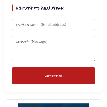
አስተያየትዎን እዚህ ያስፍሩ:
አስተያየት ላክ