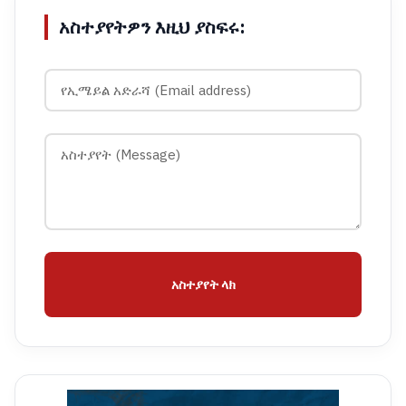
አስተያየትዎን እዚህ ያስፍሩ:
አስተያየት ላክ