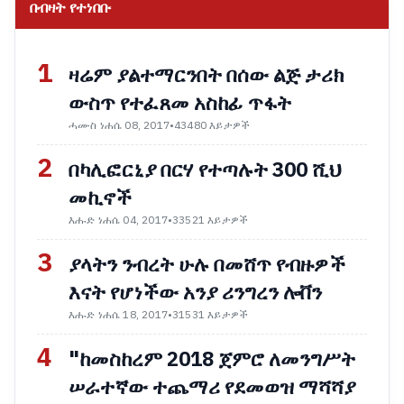
በብዛት የተነበቡ
1
ዛሬም ያልተማርንበት በሰው ልጅ ታሪክ
ውስጥ የተፈጸመ አስከፊ ጥፋት
ሓሙስ ነሐሴ 08, 2017
•
43480 እይታዎች
2
በካሊፎርኒያ በርሃ የተጣሉት 300 ሺህ
መኪኖች
እሑድ ነሐሴ 04, 2017
•
33521 እይታዎች
3
ያላትን ንብረት ሁሉ በመሸጥ የብዙዎች
እናት የሆነችው አንያ ሪንግረን ሎቨን
እሑድ ነሐሴ 18, 2017
•
31531 እይታዎች
4
"ከመስከረም 2018 ጀምሮ ለመንግሥት
ሠራተኛው ተጨማሪ የደመወዝ ማሻሻያ