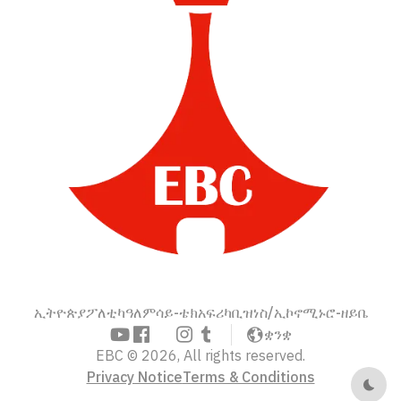
ኢትዮጵያ
ፖለቲካ
ዓለም
ሳይ-ቴክ
አፍሪካ
ቢዝነስ/ኢኮኖሚ
ኑሮ-ዘይቤ
ቋንቋ
EBC © 2026, All rights reserved.
Privacy Notice
Terms & Conditions
Dark