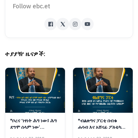
Follow ebc.et
ተያያዥ ዜናዎች:
"ቦረና ‘ነፃነት ሕግ ነው፤ ሕግ
"ብልጽግና ፓርቲ በብቁ
ደግሞ ሰላም ነው’
ሐሳብ እና አሸናፊ ፖለቲካ
እንዳሚለው ሁሉ፣ የፖለቲካ
ላይ የተመሠረተ እንጂ በዘር