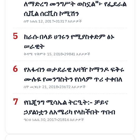
ለማድረግ መንግሥት ወስኗል"፦ የፌደራል
ሲቪል ሰርቪስ ኮሚሽን
ሰኞ ነሐሴ 12, 2017
•
31317 እይታዎች
5
ከራሱ በላይ ሀገሩን የሚያስቀድም ፅኑ
ሠራዊት
ቅዳሜ ጥቅምት 15, 2018
•
29841 እይታዎች
6
የአፋብን ወታደራዊ አዛዥ ኮማንዶ ፍቅሩ
ሙሉዬ የመንግስትን የሰላም ጥሪ ተቀበለ
ሰኞ መጋቢት 21, 2018
•
23672 እይታዎች
7
የቤጂንግ ሚሳኤል ትርዒት:- ቻይና
ኃያልነቷን ለአሜሪካ የላከችበት ጥበብ
ዓርብ ነሐሴ 30, 2017
•
21816 እይታዎች