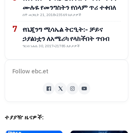
ሙሉዬ የመንግስትን የሰላም ጥሪ ተቀበለ
ሰኞ መጋቢት 21, 2018
•
23569 እይታዎች
7
የቤጂንግ ሚሳኤል ትርዒት:- ቻይና
ኃያልነቷን ለአሜሪካ የላከችበት ጥበብ
ዓርብ ነሐሴ 30, 2017
•
21785 እይታዎች
Follow ebc.et
ተያያዥ ዜናዎች: