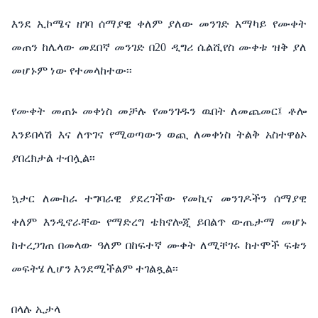
እንደ ኢኮሜና ዘገባ ሰማያዊ ቀለም ያለው መንገድ አማካይ የሙቀት
መጠን ከሌላው መደበኛ መንገድ በ20 ዲግሪ ሴልሺየስ ሙቀቱ ዝቅ ያለ
መሆኑም ነው የተመላከተው፡፡
የሙቀት መጠኑ መቀነስ መቻሉ የመንገዱን ዉበት ለመጨመር፤ ቶሎ
እንይበላሽ እና ለጥገና የሚወጣውን ወጪ ለመቀነስ ትልቅ አስተዋፅኦ
ያበረክታል ተብሏል፡፡
ኳታር ለሙከራ ተግባራዊ ያደረገችው የመኪና መንገዶችን ሰማያዊ
ቀለም እንዲኖራቸው የማድረግ ቴክኖሎጂ ይበልጥ ውጤታማ መሆኑ
ከተረጋገጠ በመላው ዓለም በከፍተኛ ሙቀት ለሚቸገሩ ከተሞች ፍቱን
መፍትሄ ሊሆን እንደሚችልም ተገልጿል፡፡
በላሉ ኢታላ