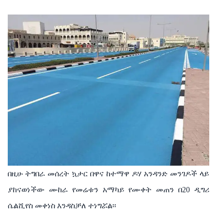
በዚሁ ትግበራ መሰረት ኳታር በዋና ከተማዋ ዶሃ አንዳንድ መንገዶች ላይ
ያከናወነችው ሙከራ የመሬቱን አማካይ የሙቀት መጠን በ20 ዲግሪ
ሴልሺየስ መቀነስ እንዳስቻለ ተነግሯል፡፡