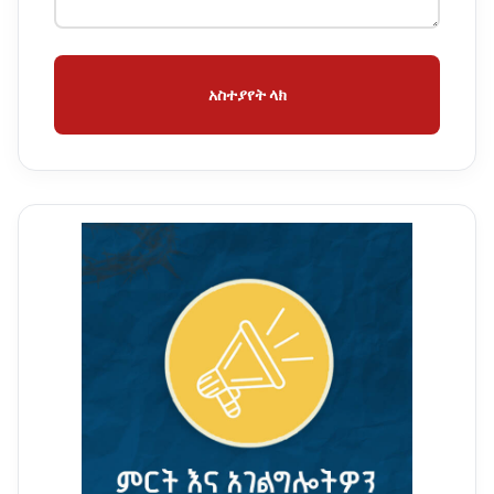
አስተያየት ላክ