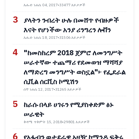
እሑድ ነሐሴ 04, 2017
•
33477 እይታዎች
3
ያላትን ንብረት ሁሉ በመሸጥ የብዙዎች
እናት የሆነችው አንያ ሪንግረን ሎቨን
እሑድ ነሐሴ 18, 2017
•
31506 እይታዎች
4
"ከመስከረም 2018 ጀምሮ ለመንግሥት
ሠራተኛው ተጨማሪ የደመወዝ ማሻሻያ
ለማድረግ መንግሥት ወስኗል"፦ የፌደራል
ሲቪል ሰርቪስ ኮሚሽን
ሰኞ ነሐሴ 12, 2017
•
31265 እይታዎች
5
ከራሱ በላይ ሀገሩን የሚያስቀድም ፅኑ
ሠራዊት
ቅዳሜ ጥቅምት 15, 2018
•
29801 እይታዎች
6
የአፋብን ወታደራዊ አዛዥ ኮማንዶ ፍቅሩ