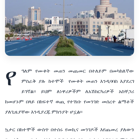
የ
ዓለም የሙቀት መጠን መጨመር በተለይም በመካከለኛው
ምስራቅ ያሉ ከተሞች
የሙቀት መጠን እንዲባባስ እያደረገ
ይገኛል፡፡ ይህም ለነዋሪዎችም ለአሽከርካሪዎች አስቸጋሪ
ከመሆኑም በላይ በከፍተኛ ወጪ የተገነቡ የመንገድ መሰረተ ልማቶች
ያለጊዜያቸው እንዲያረጁ ምክንያት ሆኗል፡፡
ኳታር በከተሞች ውስጥ በተሰሩ የመኪና መንገዶች እየጨመረ ያለውን