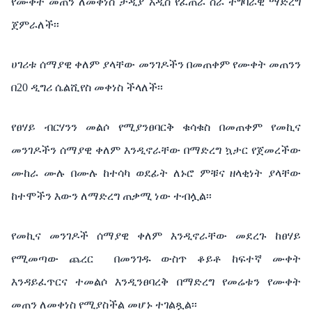
የሙቀት መጠን ለመቀነስ ታዲያ አዲስ የፈጠራ ስራ ተግባራዊ ማድረግ
ጀምራለች፡፡
ሀገሪቱ ሰማያዊ ቀለም ያላቸው መንገዶችን በመጠቀም የሙቀት መጠንን
በ20 ዲግሪ ሴልሺየስ መቀነስ ችላለች፡፡
የፀሃይ ብርሃንን መልሶ የሚያንፀባርቅ ቁሳቁስ በመጠቀም የመኪና
መንገዶችን ሰማያዊ ቀለም እንዲኖራቸው በማድረግ ኳታር የጀመረችው
ሙከራ ሙሉ በሙሉ ከተሳካ ወደፊት ለኑሮ ምቹና ዘላቂነት ያላቸው
ከተሞችን እውን ለማድረግ ጠቃሚ ነው ተብሏል፡፡
የመኪና መንገዶች ሰማያዊ ቀለም እንዲኖራቸው መደረጉ ከፀሃይ
የሚመጣው ጨረር
በመንገዱ ውስጥ ቆይቶ ከፍተኛ ሙቀት
እንዳይፈጥርና ተመልሶ እንዲንፀባረቅ በማድረግ የመሬቱን የሙቀት
መጠን ለመቀነስ የሚያስችል መሆኑ ተገልጿል፡፡