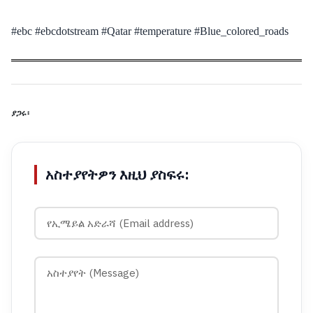
#ebc #ebcdotstream #Qatar #temperature #Blue_colored_roads
ያጋሩ፡
አስተያየትዎን እዚህ ያስፍሩ: