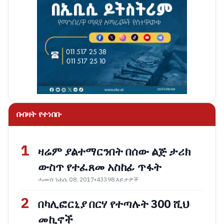
በብዛት የተነበቡ
1
ዛሬም ያልተማርንበት በሰው ልጅ ታሪክ
ውስጥ የተፈጸመ አስከፊ ጥፋት
ሓሙስ ነሐሴ 08, 2017
•
43398 እይታዎች
2
በካሊፎርኒያ በርሃ የተጣሉት 300 ሺህ
መኪኖች