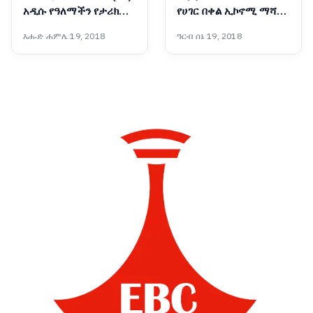
አዲሱ የዓለማችን የታሪክ
የሀገር በቀል ኢኮኖሚ ማሻሻያ
መታጠፊያ እና
ያመጣቸው ትልልቅ ለውጦች
እሑድ ሐምሌ 19, 2018
ዓርብ ሰኔ 19, 2018
የኢትዮጵያችን ብሩህ ተስፋ