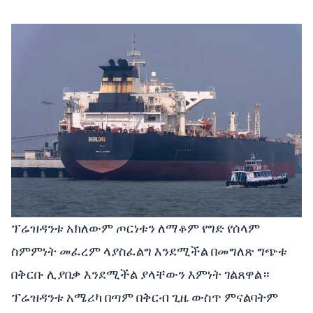
ፕሬዝዳንቱ አክለውም ጦርነቱን ለማቆም የግድ የሰላም
ስምምነት መፈረም ላያስፈልግ እንደሚችል በመግለጽ ግጭቱ
በቅርቡ ሊያበቃ እንደሚችል ያላቸውን እምነት ገልጸዋል።
ፕሬዝዳንቱ አሜሪካ በጣም በቅርብ ጊዜ ውስጥ ምናልባትም