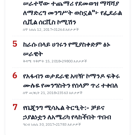
ሠራተኛው ተጨማሪ የደመወዝ ማሻሻያ
ለማድረግ መንግሥት ወስኗል"፦ የፌደራል
ሲቪል ሰርቪስ ኮሚሽን
ሰኞ ነሐሴ 12, 2017
•
31264 እይታዎች
5
ከራሱ በላይ ሀገሩን የሚያስቀድም ፅኑ
ሠራዊት
ቅዳሜ ጥቅምት 15, 2018
•
29800 እይታዎች
6
የአፋብን ወታደራዊ አዛዥ ኮማንዶ ፍቅሩ
ሙሉዬ የመንግስትን የሰላም ጥሪ ተቀበለ
ሰኞ መጋቢት 21, 2018
•
23563 እይታዎች
7
የቤጂንግ ሚሳኤል ትርዒት:- ቻይና
ኃያልነቷን ለአሜሪካ የላከችበት ጥበብ
ዓርብ ነሐሴ 30, 2017
•
21783 እይታዎች