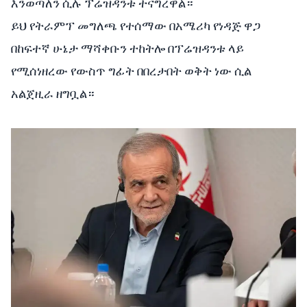
እንወጣለን ሲሉ ፕሬዝዳንቱ ተናግረዋል።
ይህ የትራምፕ መግለጫ የተሰማው በአሜሪካ የነዳጅ ዋጋ
በከፍተኛ ሁኔታ ማሻቀቡን ተከትሎ በፕሬዝዳንቱ ላይ
የሚሰነዘረው የውስጥ ግፊት በበረታበት ወቅት ነው ሲል
አልጀዚራ ዘግቧል።