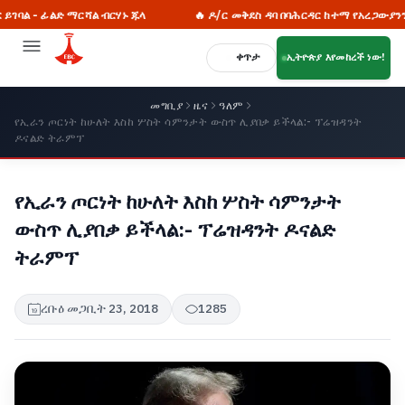
ድ ማርሻል ብርሃኑ ጁላ
🔥 ዶ/ር መቅደስ ዳባ በባሕርዳር ከተማ የአረጋውያንን ቤትና የት
ቀጥታ
ኢትዮጵያ እየመከረች ነው!
መግቢያ
ዜና
ዓለም
የኢራን ጦርነት ከሁለት እስከ ሦስት ሳምንታት ውስጥ ሊያበቃ ይችላል:- ፕሬዝዳንት
ዶናልድ ትራምፕ
የኢራን ጦርነት ከሁለት እስከ ሦስት ሳምንታት
ውስጥ ሊያበቃ ይችላል:- ፕሬዝዳንት ዶናልድ
ትራምፕ
ረቡዕ መጋቢት 23, 2018
1285