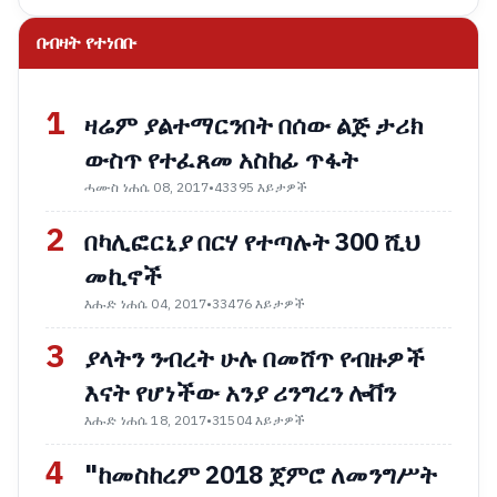
በብዛት የተነበቡ
1
ዛሬም ያልተማርንበት በሰው ልጅ ታሪክ
ውስጥ የተፈጸመ አስከፊ ጥፋት
ሓሙስ ነሐሴ 08, 2017
•
43395 እይታዎች
2
በካሊፎርኒያ በርሃ የተጣሉት 300 ሺህ
መኪኖች
እሑድ ነሐሴ 04, 2017
•
33476 እይታዎች
3
ያላትን ንብረት ሁሉ በመሸጥ የብዙዎች
እናት የሆነችው አንያ ሪንግረን ሎቨን
እሑድ ነሐሴ 18, 2017
•
31504 እይታዎች
4
"ከመስከረም 2018 ጀምሮ ለመንግሥት