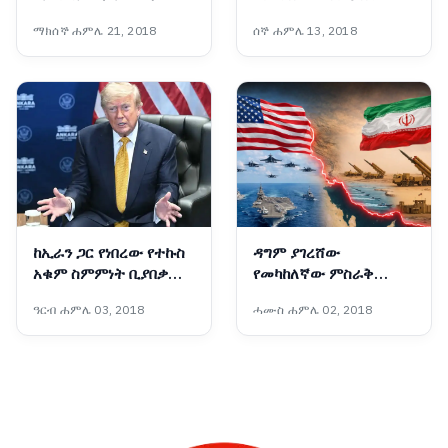
አረንጓዴ ግንብ አስገራሚ
ወደመግታት እንዲሸጋገር
ማክሰኞ ሐምሌ 21, 2018
ሰኞ ሐምሌ 13, 2018
ስኬት
ዓለም አቀፍ ተቋማት ጠየቁ
ከኢራን ጋር የነበረው የተኩስ
ዳግም ያገረሸው
አቁም ስምምነት ቢያበቃም
የመካከለኛው ምስራቅ
አሜሪካ ከኢራን ጋር
ውጥረት
ዓርብ ሐምሌ 03, 2018
ሓሙስ ሐምሌ 02, 2018
ትወያያለች፦ ፕሬዝዳንት
ትራምፕ