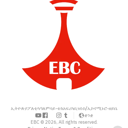
ኢትዮጵያ
ፖለቲካ
ዓለም
ሳይ-ቴክ
አፍሪካ
ቢዝነስ/ኢኮኖሚ
ኑሮ-ዘይቤ
ቋንቋ
EBC © 2026, All rights reserved.