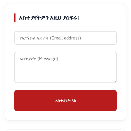
አስተያየትዎን እዚህ ያስፍሩ:
አስተያየት ላክ