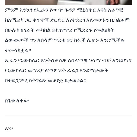
ምንም እንኳን የኢራን የውጭ ጉዳይ ሚኒስትር አባስ አራግቺ
ከአሜሪካ ጋር ቀጥተኛ ድርድር እየተደረገ አለመሆኑን ቢገልጹም
በሁለቱ ሀገራት መካከል በተዘዋዋሪ የሚደረጉ የመልዕክት
ልውውጦች ግን ለሰላም ጥረቱ በር ከፋች ሊሆኑ እንደሚችሉ
ተመላክቷል።
ኢራን የኒውክሌር እንቅስቃሴዋ ለሰላማዊ ዓላማ ብቻ እንደሆነና
የኒውክሌር መሣሪያ ለማምረት ፈልጋ እንደማታውቅ
በተደጋጋሚ ስትገልጽ መቆየቷ ይታወሳል።
በጌቱ ላቀው
ያጋሩ፡