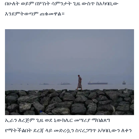
በሁለት ወይም በሦስት ሳምንታት ጊዜ ውስጥ ከአካባቢው
እንደምትወጣም ጠቁመዋል።
ኢራን ለረጅም ጊዜ ወደ ኒውክሌር መሣሪያ ማበልጸግ
የማትችልበት ደረጃ ላይ መድረሷን ስናረጋግጥ አካባቢውን ለቀን