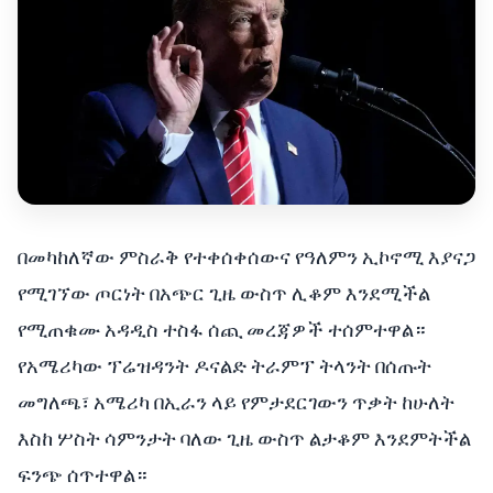
በመካከለኛው ምስራቅ የተቀሰቀሰውና የዓለምን ኢኮኖሚ እያናጋ
የሚገኘው ጦርነት በአጭር ጊዜ ውስጥ ሊቆም እንደሚችል
የሚጠቁሙ አዳዲስ ተስፋ ሰጪ መረጃዎች ተሰምተዋል።
የአሜሪካው ፕሬዝዳንት ዶናልድ ትራምፕ ትላንት በሰጡት
መግለጫ፣ አሜሪካ በኢራን ላይ የምታደርገውን ጥቃት ከሁለት
እስከ ሦስት ሳምንታት ባለው ጊዜ ውስጥ ልታቆም እንደምትችል
ፍንጭ ሰጥተዋል።