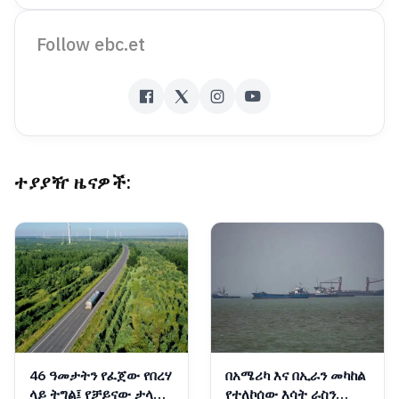
Follow ebc.et
ተያያዥ ዜናዎች:
46 ዓመታትን የፈጀው የበረሃ
በአሜሪካ እና በኢራን መካከል
ላይ ትግል፤ የቻይናው ታላቁ
የተለኮሰው እሳት ራስን