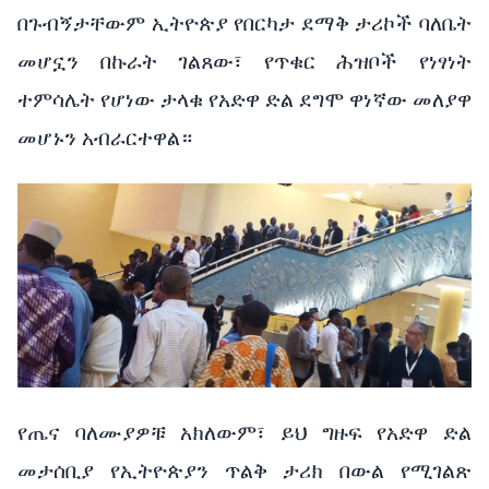
በጉብኝታቸውም ኢትዮጵያ የበርካታ ደማቅ ታሪኮች ባለቤት
መሆኗን በኩራት ገልጸው፣ የጥቁር ሕዝቦች የነፃነት
ተምሳሌት የሆነው ታላቁ የአድዋ ድል ደግሞ ዋነኛው መለያዋ
መሆኑን አብራርተዋል።
የጤና ባለሙያዎቹ አክለውም፣ ይህ ግዙፍ የአድዋ ድል
መታሰቢያ የኢትዮጵያን ጥልቅ ታሪክ በውል የሚገልጽ