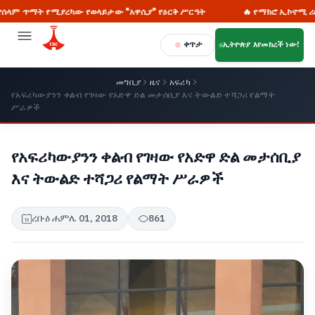
ሚያረካው የወላይታው "አዋሲያ" የዕርቅ ሥርዓት
🔥 የማክሮ ኢኮኖሚ ሪፎርሙንና የዜጎች
ቀጥታ
ኢትዮጵያ እየመከረች ነው!
መግቢያ
ዜና
አፍሪካ
የአፍሪካውያንን ቀልብ የገዛው የአድዋ ድል መታሰቢያ እና ትውልድ ተሻጋሪ የልማት
ሥራዎች
የአፍሪካውያንን ቀልብ የገዛው የአድዋ ድል መታሰቢያ
እና ትውልድ ተሻጋሪ የልማት ሥራዎች
ረቡዕ ሐምሌ 01, 2018
861