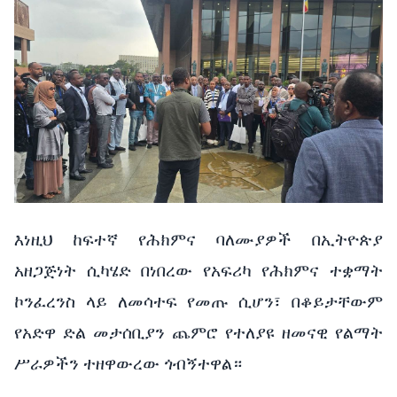
እነዚህ ከፍተኛ የሕክምና ባለሙያዎች በኢትዮጵያ
አዘጋጅነት ሲካሄድ በነበረው የአፍሪካ የሕክምና ተቋማት
ኮንፈረንስ ላይ ለመሳተፍ የመጡ ሲሆን፣ በቆይታቸውም
የአድዋ ድል መታሰቢያን ጨምሮ የተለያዩ ዘመናዊ የልማት
ሥራዎችን ተዘዋውረው ጎብኝተዋል።