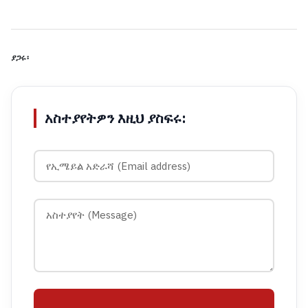
ያጋሩ፡
አስተያየትዎን እዚህ ያስፍሩ: