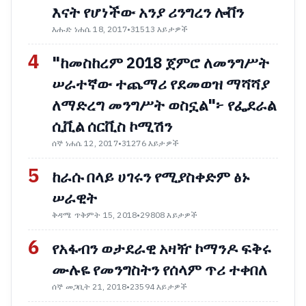
እናት የሆነችው አንያ ሪንግረን ሎቨን
እሑድ ነሐሴ 18, 2017
•
31513 እይታዎች
4
"ከመስከረም 2018 ጀምሮ ለመንግሥት
ሠራተኛው ተጨማሪ የደመወዝ ማሻሻያ
ለማድረግ መንግሥት ወስኗል"፦ የፌደራል
ሲቪል ሰርቪስ ኮሚሽን
ሰኞ ነሐሴ 12, 2017
•
31276 እይታዎች
5
ከራሱ በላይ ሀገሩን የሚያስቀድም ፅኑ
ሠራዊት
ቅዳሜ ጥቅምት 15, 2018
•
29808 እይታዎች
6
የአፋብን ወታደራዊ አዛዥ ኮማንዶ ፍቅሩ
ሙሉዬ የመንግስትን የሰላም ጥሪ ተቀበለ
ሰኞ መጋቢት 21, 2018
•
23594 እይታዎች