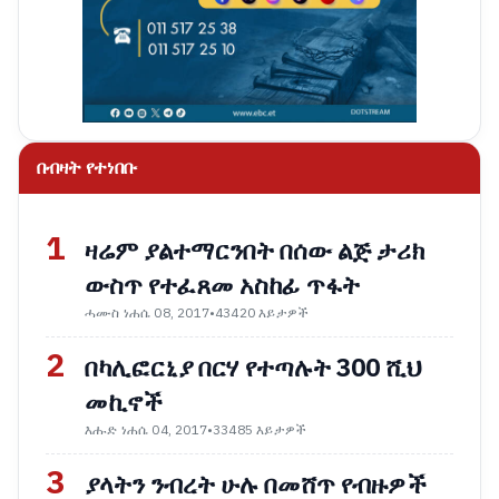
በብዛት የተነበቡ
1
ዛሬም ያልተማርንበት በሰው ልጅ ታሪክ
ውስጥ የተፈጸመ አስከፊ ጥፋት
ሓሙስ ነሐሴ 08, 2017
•
43420 እይታዎች
2
በካሊፎርኒያ በርሃ የተጣሉት 300 ሺህ
መኪኖች
እሑድ ነሐሴ 04, 2017
•
33485 እይታዎች
3
ያላትን ንብረት ሁሉ በመሸጥ የብዙዎች