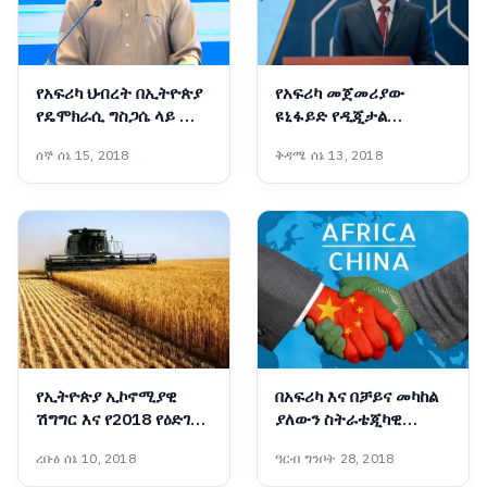
የአፍሪካ ህብረት በኢትዮጵያ
የአፍሪካ መጀመሪያው
የዴሞክራሲ ግስጋሴ ላይ ሙሉ
ዩኒፋይድ የዲጂታል
እምነት አለው!፦ አምባሳደር
አገልግሎት መተግበሪያ
ሰኞ ሰኔ 15, 2018
ቅዳሜ ሰኔ 13, 2018
ባንኮሌ አዶዬ
‘መሶብ’ ወደ ሞባይል ስልኮች
ተሸጋግሯል፡- ጠቅላይ
ሚኒስትር ዐቢይ አሕመድ
(ዶ/ር)
የኢትዮጵያ ኢኮኖሚያዊ
በአፍሪካ እና በቻይና መካከል
ሽግግር እና የ2018 የዕድገት
ያለውን ስትራቴጂካዊ
ትንበያ
አጋርነት ለማጠናከር ያለመ
ረቡዕ ሰኔ 10, 2018
ዓርብ ግንቦት 28, 2018
ውይይት ተካሄደ