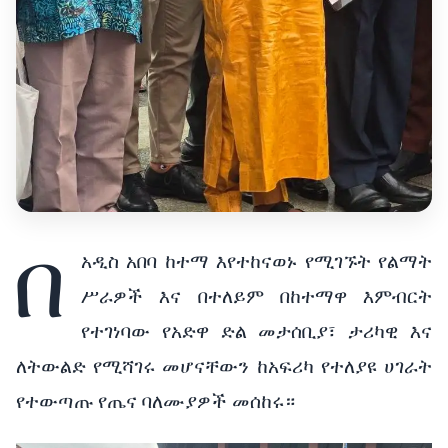
በ
አዲስ አበባ ከተማ እየተከናወኑ የሚገኙት የልማት
ሥራዎች እና በተለይም በከተማዋ እምብርት
የተገነባው የአድዋ ድል መታሰቢያ፣ ታሪካዊ እና
ለትውልድ የሚሻገሩ መሆናቸውን ከአፍሪካ የተለያዩ ሀገራት
የተውጣጡ የጤና ባለሙያዎች መሰከሩ።