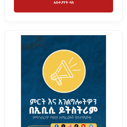
አስተያየት ላክ