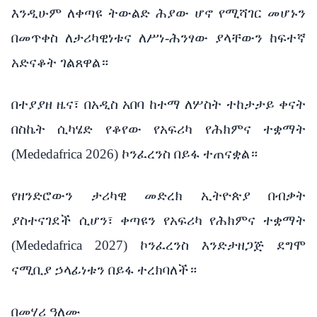
እንዲሁም ለቀጣዩ ትውልድ ሕያው ሆኖ የሚሻገር መሆኑን
በመጥቀስ ለታሪካዊነቱና ለሥነ-ሕንፃው ያላቸውን ከፍተኛ
አድናቆት ገልጸዋል።
በተያያዘ ዜና፣ በአዲስ አበባ ከተማ ለሦስት ተከታታይ ቀናት
በስኬት ሲካሄድ የቆየው የአፍሪካ የሕክምና ተቋማት
(Mededafrica 2026) ኮንፈረንስ በይፋ ተጠናቋል።
የዘንድሮውን ታሪካዊ መድረክ ኢትዮጵያ በብቃት
ያስተናገደች ሲሆን፣ ቀጣዩን የአፍሪካ የሕክምና ተቋማት
(Mededafrica 2027) ኮንፈረንስ እንድታዘጋጅ ደግሞ
ናሚቢያ ኃላፊነቱን በይፋ ተረክባለች።
በመሃሪ ዓለሙ