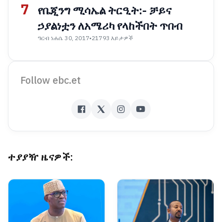
7
የቤጂንግ ሚሳኤል ትርዒት:- ቻይና
ኃያልነቷን ለአሜሪካ የላከችበት ጥበብ
ዓርብ ነሐሴ 30, 2017
•
21793 እይታዎች
Follow ebc.et
ተያያዥ ዜናዎች: