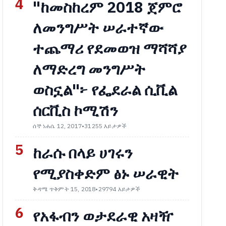
4
"ከመስከረም 2018 ጀምሮ
ለመንግሥት ሠራተኛው
ተጨማሪ የደመወዝ ማሻሻያ
ለማድረግ መንግሥት
ወስኗል"፦ የፌደራል ሲቪል
ሰርቪስ ኮሚሽን
ሰኞ ነሐሴ 12, 2017
•
31255 እይታዎች
5
ከራሱ በላይ ሀገሩን
የሚያስቀድም ፅኑ ሠራዊት
ቅዳሜ ጥቅምት 15, 2018
•
29794 እይታዎች
6
የአፋብን ወታደራዊ አዛዥ