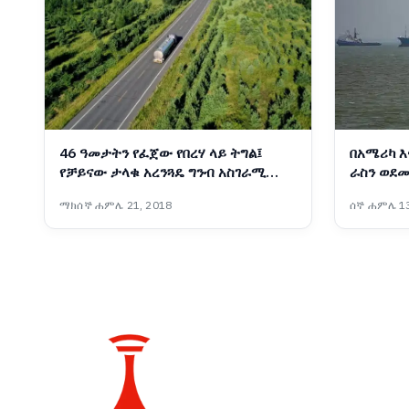
46 ዓመታትን የፈጀው የበረሃ ላይ ትግል፤
በአሜሪካ እ
የቻይናው ታላቁ አረንጓዴ ግንብ አስገራሚ
ራስን ወደመ
ስኬት
ተቋማት ጠ
ማክሰኞ ሐምሌ 21, 2018
ሰኞ ሐምሌ 13