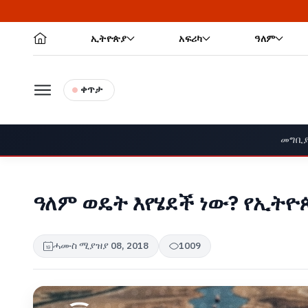
ኢትዮጵያ
አፍሪካ
ዓለም
ቀጥታ
መግቢ
ዓለም ወዴት እየሄደች ነው? የኢት
ሓሙስ ሚያዝያ 08, 2018
1009