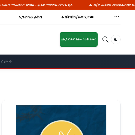
ድ ማርሻል ብርሃኑ ጁላ
🔥 ዶ/ር መቅደስ ዳባ በባሕርዳር ከተማ የአረጋውያንን ቤትና የት
ኢንፎግራፊክስ
ፋክትቼክ/እውነታው
ኢትዮጵያ እየመከረች ነው!
Dark Mod
አማራጮች