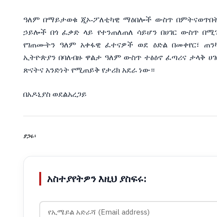
ዓለም በማይታወቁ ጂኦ-ፖለቲካዊ ማዕበሎች ውስጥ በምትናወጥበት
ኃይሎች በጎ ፈቃድ ላይ የተንጠለጠለ ሳይሆን በሀገር ውስጥ በሚ
የገጠሙትን ዓለም አቀፋዊ ፈተናዎች ወደ ዕድል በመቀየር፣ ጠን
ኢትዮጵያን በባለብዙ ዋልታ ዓለም ውስጥ ተፅዕኖ ፈጣሪና ታላቅ ሀገ
ጽናትና አንድነት የሚጠይቅ የታሪክ አደራ ነው።
በአዶኒያስ ወደልአረጋይ
ያጋሩ፡
አስተያየትዎን እዚህ ያስፍሩ: