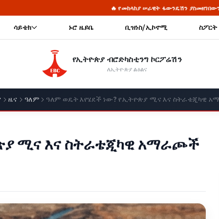
🔥 የመከላከያ ሠራዊት ፋውንዴሽን ያስመዘገበውን ለውጥ ማጠናከር ይገባል - ፊል
ሳይቴክ
ኑሮ ዜይቤ
ቢዝነስ/ኢኮኖሚ
ስፖርት
የኢትዮጵያ ብሮድካስቲንግ ኮርፖሬሽን
ለኢትዮጵያ ልዕልና
ያ
ዜና
ዓለም
ዓለም ወዴት እየሄደች ነው? የኢትዮጵያ ሚና እና ስትራቴጂካዊ 
ዮጵያ ሚና እና ስትራቴጂካዊ አማራጮች