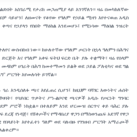
ልድበት አስገራሚ የታሪክ መጋጠሚያ ላይ እንገኛለን። ዛሬ በመካከለኛው
 ሳይሆን፤ ለዘመናት የቆየው የዓለም የኃይል ሚዛን እየተናወጠ አዲስ
 ቀጣና የኃያላን የስበት ማዕከል እንደመሆኑ፤ የሚነሳው ማዕበል ንዝረት
ተለየና ውስብስብ ነው። ከሁለተኛው የዓለም ጦርነት በኋላ ዓለምን በሕግና
ድርጅት እና የዓለም አቀፍ ፍትህ ፍርድ ቤት ያሉ ተቋማት፣ ዛሬ የሰላም
መዳከም ሀገራት በሕግ ከመተማመን ይልቅ ወደ ኃይል ፖለቲካና ወደ ግል
ግ" ሥርዓት እየመለሳት ይገኛል።
ጎራ እንዲሰለፉ ጫና እየፈጠረ ሲሆን፤ ከዚህም ባሻገር እውነትና ሐሰት
ጃ ማዛባት፣ የሳይበር ጥቃትና ሥነ-ልቦናዊ ጫናዎች አዲሱ የጦርነት ግንባር
 ደም ሥሮች ነክቷል። በተለይም እንደ ሆርሙዝ ሰርጥና ቀይ ባሕር ያሉ
 ደረጃ የነዳጅ፣ የሸቀጦችና የማዳበሪያ ዋጋን በማስወንጨፍ አደገኛ የዋጋ
ዊ የበላይነት እየተፈተነ ዓለም ወደ ባለብዙ የገንዘብ ሥርዓት አማራጮች
 አልቀረም።