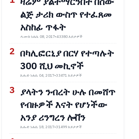
1
ዛሬም ያልተማርንበት በሰው
ልጅ ታሪክ ውስጥ የተፈጸመ
አስከፊ ጥፋት
ሓሙስ ነሐሴ 08, 2017
•
43380 እይታዎች
2
በካሊፎርኒያ በርሃ የተጣሉት
300 ሺህ መኪኖች
እሑድ ነሐሴ 04, 2017
•
33471 እይታዎች
3
ያላትን ንብረት ሁሉ በመሸጥ
የብዙዎች እናት የሆነችው
አንያ ሪንግረን ሎቨን
እሑድ ነሐሴ 18, 2017
•
31499 እይታዎች