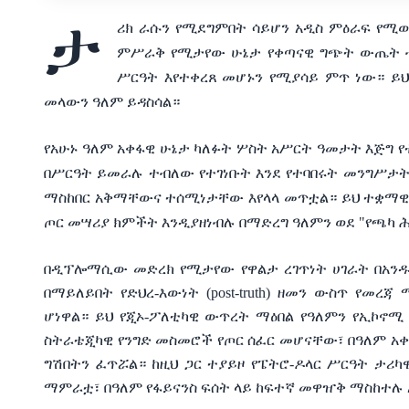
ታ
ሪክ ራሱን የሚደግምበት ሳይሆን አዲስ ምዕራፍ የሚወ
ምሥራቅ የሚታየው ሁኔታ የቀጣናዊ ግጭት ውጤት ብቻ
ሥርዓት እየተቀረጸ መሆኑን የሚያሳይ ምጥ ነው። ይህ
መላውን ዓለም ይዳስሳል።
የአሁኑ ዓለም አቀፋዊ ሁኔታ ካለፉት ሦስት አሥርት ዓመታት እጅግ የ
በሥርዓት ይመራሉ ተብለው የተገነቡት እንደ የተባበሩት መንግሥታት 
ማስከበር አቅማቸውና ተሰሚነታቸው እየላላ መጥቷል። ይህ ተቋማዊ 
ጦር መሣሪያ ክምችት እንዲያዘነብሉ በማድረግ ዓለምን ወደ "የጫካ ሕ
በዲፕሎማሲው መድረክ የሚታየው የዋልታ ረገጥነት ሀገራት በአንዱ 
በማይለይበት የድህረ-እውነት (post-truth) ዘመን ውስጥ የመረ
ሆነዋል። ይህ የጂኦ-ፖለቲካዊ ውጥረት ማዕበል የዓለምን የኢኮኖሚ
ስትራቴጂካዊ የንግድ መስመሮች የጦር ሰፈር መሆናቸው፣ በዓለም አቀፍ
ግሽበትን ፈጥሯል። ከዚህ ጋር ተያይዞ የፔትሮ-ዶላር ሥርዓት ታሪካ
ማምራቷ፣ በዓለም የፋይናንስ ፍሰት ላይ ከፍተኛ መዋዠቅ ማስከተሉ