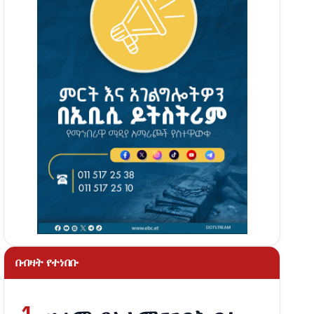
በብዛት የተነበቡ