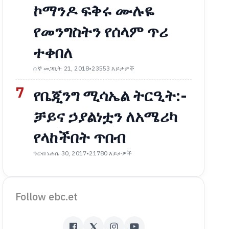
ኮማንዶ ፍቅሩ ሙሉዬ
የመንግስትን የሰላም ጥሪ
ተቀበለ
ሰኞ መጋቢት 21, 2018
•
23553 እይታዎች
7
የቤጂንግ ሚሳኤል ትርዒት:-
ቻይና ኃያልነቷን ለአሜሪካ
የላከችበት ጥበብ
ዓርብ ነሐሴ 30, 2017
•
21780 እይታዎች
Follow ebc.et