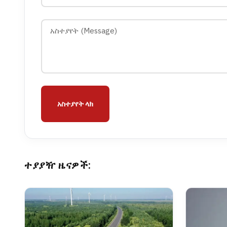
አስተያየት ላክ
ተያያዥ ዜናዎች: