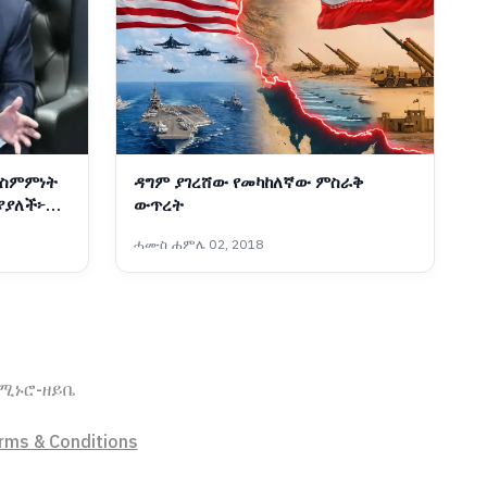
 ስምምነት
ዳግም ያገረሸው የመካከለኛው ምስራቅ
ያያለች፦
ውጥረት
ሓሙስ ሐምሌ 02, 2018
ኖሚ
ኑሮ-ዘይቤ
rms & Conditions