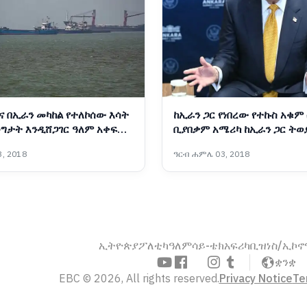
ና በኢራን መካከል የተለኮሰው እሳት
ከኢራን ጋር የነበረው የተኩስ አቁም
ግታት እንዲሸጋገር ዓለም አቀፍ
ቢያበቃም አሜሪካ ከኢራን ጋር ትወ
የቁ
ፕሬዝዳንት ትራምፕ
, 2018
ዓርብ ሐምሌ 03, 2018
ኢትዮጵያ
ፖለቲካ
ዓለም
ሳይ-ቴክ
አፍሪካ
ቢዝነስ/ኢኮ
ቋንቋ
EBC © 2026, All rights reserved.
Privacy Notice
Te