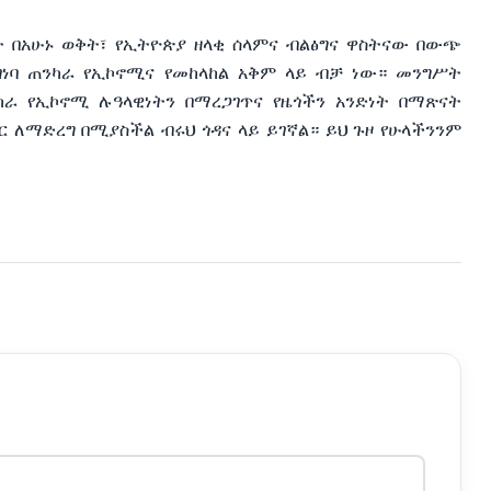
 በአሁኑ ወቅት፣ የኢትዮጵያ ዘላቂ ሰላምና ብልፅግና ዋስትናው በውጭ
ገነባ ጠንካራ የኢኮኖሚና የመከላከል አቅም ላይ ብቻ ነው። መንግሥት
ካራ የኢኮኖሚ ሉዓላዊነትን በማረጋገጥና የዜጎችን አንድነት በማጽናት
ር ለማድረግ በሚያስችል ብሩህ ጎዳና ላይ ይገኛል። ይህ ጉዞ የሁላችንንም