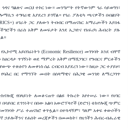
 ጎዳና ግልጽና መርህ ተኮር ነው። መንግሥት የትኛውንም ጎራ ሳይወግን፣
ሎማሲን ተግባራዊ እያደረገ ይገኛል። የጎራ ፖለቲካ ጫናዎችን በብልሃት
BRICS+) ሀገራት ጋር ያለውን ትብብር በማጠናከር አማራጮችን እያሰፋ
ችግሮችን በራስ አቅም ለመፍታት እንደ ኢጋድና የአፍሪካ ሕብረት ያሉ
ኗል።
ኮኖሚ አይበገሬነትን (Economic Resilience) መገንባት እንደ ብቸኛ
 ከዕርዳታ ጥገኝነት ወደ ማምረት አቅም በማሸጋገር፣ የግብርና ምርቶችን
የውጭ ተጽዕኖን ለመቀነስ ሰፊ ርብርብ እያደረገ ነው። ከዚሁ ጋር ተያይዞ፣
ኝ የባሕር በር የማግኘት መብት በሰላማዊና በሕጋዊ መንገድ ለማረጋገጥ
ቴክኖሎጂ የበላይነት ለመቆናጠጥ በልዩ ትኩረት እየተሠራ ነው። የሀገር
፣ በሳይበር ደኅንነትና በሰው አልባ አውሮፕላኖች (ድሮን) ቴክኖሎጂ ጭምር
 የመገንባት ሥራ ተጠናክሮ ቀጥሏል። በተጓዳኝም፣ ዓለም አቀፍ ቀውሶችን
ፈኛ ኃይሎችንና የሐሰት መረጃዎችን በመመከት፣ የዜጎችን ሕብረ-ብሔራዊ