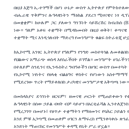
በዚህ እጅግ ኢ-ተገማች በሆነ ሁኔታ ውስጥ ኢትዮጵያ የምትከተለው
ብሔራዊ ጥቅምንና ሉዓላዊነትን ማዕከል ያደረገ ሚዛናዊና ነፃ ዲፕ
በመቋቋም፣ ከሁሉም ጋር ያለውን ግንኙነት ሳይሸረሽር ከብሪክስ (
ነው። ዓለም አቀፍ ተቋማት በሚዳከሙበት በዚህ ወቅት፣ ቀጣናዊ 
ተቋማት ሚና እንዲጎለብት ማድረግ የመንግሥት ቁልፍ ስትራቴጂ ሆ
ከኢኮኖሚ አንፃር ኢትዮጵያ የዓለምን የንግድ መስተጓጎል ለመቀልበስ የኢ
የህልውና አማራጭ ወስዳ እየሰራችበት ይገኛል። መንግሥት ሀገራችንን
በተለይም ስንዴንና የኢንዱስትሪ ግብዓቶችን በሀገር ውስጥ በመተካት 
የኢኮኖሚ ነፃነትና የዘላቂ ብልፅግና ዋስትና የሆነውን አስተማማ
የሚደረገው ጥረት የማይቀለበስ ታሪካዊና መንግሥታዊ አቅጣጫ ነው።
በመከላከያና ደኅንነት ዘርፍም፣ ዘመናዊ ጦርነት የሚጠይቀውን የ
ሉዓላዊነት በሰው ኃይል ብዛት ብቻ ሳይሆን በአርቲፊሻል ኢንተለጀንስ
የሚረጋገጥ በመሆኑ፤ የፀጥታ ተቋማትን የማዘመንና የባሕር ኃይልን
እንደ ምቹ አጋጣሚ በመጠቀም ሀገርን ለማፍረስ የሚንቀሳቀሱ ጽን
አንድነት ማጠናከር የመንግሥት ቀዳሚ የቤት ሥራ ሆኗል።