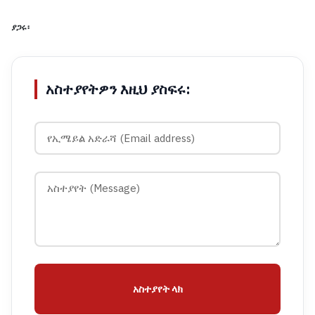
ያጋሩ፡
አስተያየትዎን እዚህ ያስፍሩ:
አስተያየት ላክ