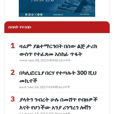
በብዛት የተነበቡ
1
ዛሬም ያልተማርንበት በሰው ልጅ ታሪክ
ውስጥ የተፈጸመ አስከፊ ጥፋት
ሓሙስ ነሐሴ 08, 2017
•
43442 እይታዎች
2
በካሊፎርኒያ በርሃ የተጣሉት 300 ሺህ
መኪኖች
እሑድ ነሐሴ 04, 2017
•
33498 እይታዎች
3
ያላትን ንብረት ሁሉ በመሸጥ የብዙዎች
እናት የሆነችው አንያ ሪንግረን ሎቨን
እሑድ ነሐሴ 18, 2017
•
31520 እይታዎች