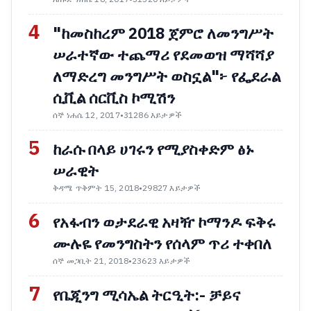
4
"ከመስከረም 2018 ጀምሮ ለመንግሥት
ሠራተኛው ተጨማሪ የደመወዝ ማሻሻያ
ለማድረግ መንግሥት ወስኗል"፦ የፌደራል
ሲቪል ሰርቪስ ኮሚሽን
ሰኞ ነሐሴ 12, 2017
•
31286 እይታዎች
5
ከራሱ በላይ ሀገሩን የሚያስቀድም ፅኑ
ሠራዊት
ቅዳሜ ጥቅምት 15, 2018
•
29827 እይታዎች
6
የአፋብን ወታደራዊ አዛዥ ኮማንዶ ፍቅሩ
ሙሉዬ የመንግስትን የሰላም ጥሪ ተቀበለ
ሰኞ መጋቢት 21, 2018
•
23623 እይታዎች
7
የቤጂንግ ሚሳኤል ትርዒት:- ቻይና