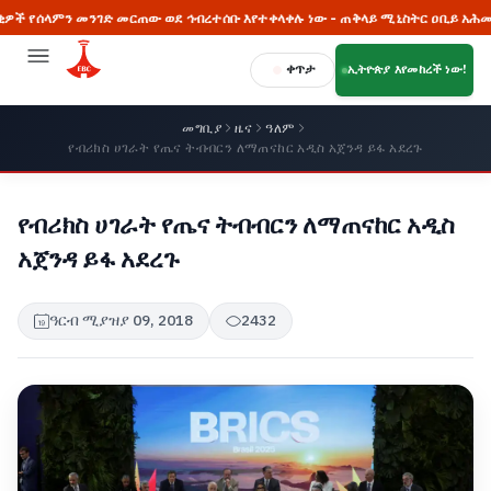
 መንገድ መርጠው ወደ ኅብረተሰቡ እየተቀላቀሉ ነው - ጠቅላይ ሚኒስትር ዐቢይ አሕመድ (ዶ/ር)
ቀጥታ
ኢትዮጵያ እየመከረች ነው!
መግቢያ
ዜና
ዓለም
የብሪክስ ሀገራት የጤና ትብብርን ለማጠናከር አዲስ አጀንዳ ይፋ አደረጉ
የብሪክስ ሀገራት የጤና ትብብርን ለማጠናከር አዲስ
አጀንዳ ይፋ አደረጉ
ዓርብ ሚያዝያ 09, 2018
2432