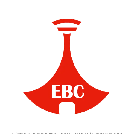
ኢትዮጵያ
ፖለቲካ
ዓለም
ሳይ-ቴክ
አፍሪካ
ቢዝነስ/ኢኮኖሚ
ኑሮ-ዘይቤ