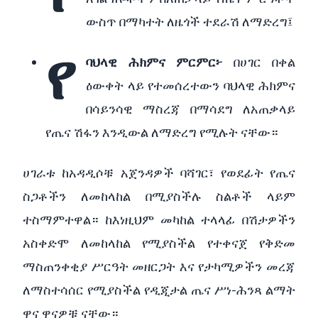
ውስጥ በማካተት ለዜጎች ተደራሽ ለማድረግ፤
የ
ባህላዊ ሕክምና ምርምር፦
በሀገር በቀል
ዕውቀት ላይ የተመሰረተውን ባህላዊ ሕክምና
በሳይንሳዊ ማስረጃ በማሳደግ ለአጠቃላይ
የጤና ሽፋን እንዲውል ለማድረግ የሚሉት ናቸው።
ሀገራቱ ከአዳዲሶቹ አጀንዳዎች ባሻገር፣ የወደፊት የጤና
ስጋቶችን ለመከላከል በሚያስችሉ ስልቶች ላይም
ተስማምተዋል። ከእነዚህም መካከል ተላላፊ በሽታዎችን
አስቀድሞ ለመከላከል የሚያስችል የተቀናጀ የቅድመ
ማስጠንቀቂያ ሥርዓት መዘርጋት እና የታካሚዎችን መረጃ
ለማስተሳሰር የሚያስችል የዲጂታል ጤና ሥነ-ሕንጻ ልማት
ዋና ዋናዎቹ ናቸው።