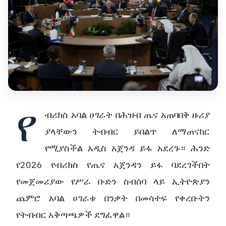
የ
ብሪክስ አባል ሀገራት በሕዝብ ጤና አጠባበቅ ዙሪያ
ያላቸውን ትብብር ይበልጥ ለማጠናከር
የሚያስችል አዲስ አጀንዳ ይፋ አደረጉ። ሕንድ
የ2026 የብሪክስ የጤና አጀንዳን ይፋ ባደረገችበት
የመጀመሪያው የሥራ ቡድን ስብሰባ ላይ ኢትዮጵያን
ጨምሮ አባል ሀገራቱ በንቃት በመሳተፍ የቀረቡትን
የትብብር አቅጣጫዎች ደግፈዋል።