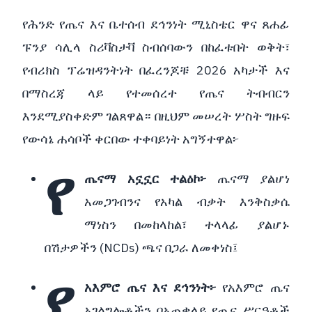
የሕንድ የጤና እና ቤተሰብ ደኅንነት ሚኒስቴር ዋና ጸሐፊ
ፑንያ ሳሊላ ስሪቫስታቫ ስብሰባውን በከፈቱበት ወቅት፣
የብሪክስ ፕሬዝዳንትነት በፈረንጆቹ 2026 አካታች እና
በማስረጃ ላይ የተመሰረተ የጤና ትብብርን
እንደሚያስቀድም ገልጸዋል። በዚህም መሠረት ሦስት ግዙፍ
የውሳኔ ሐሳቦች ቀርበው ተቀባይነት አግኝተዋል፦
የ
ጤናማ አኗኗር ተልዕኮ፦
ጤናማ ያልሆነ
አመጋገብንና የአካል ብቃት እንቅስቃሴ
ማነስን በመከላከል፣ ተላላፊ ያልሆኑ
በሽታዎችን (NCDs) ጫና በጋራ ለመቀነስ፤
የ
አእምሮ ጤና እና ደኅንነት፦
የአእምሮ ጤና
አገልግሎቶችን በአጠቃላይ የጤና ሥርዓቶች