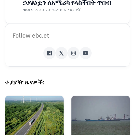
ኃያልነቷን ለአሜሪካ የላከችበት ጥበብ
ዓርብ ነሐሴ 30, 2017
•
21802 እይታዎች
Follow ebc.et
ተያያዥ ዜናዎች: