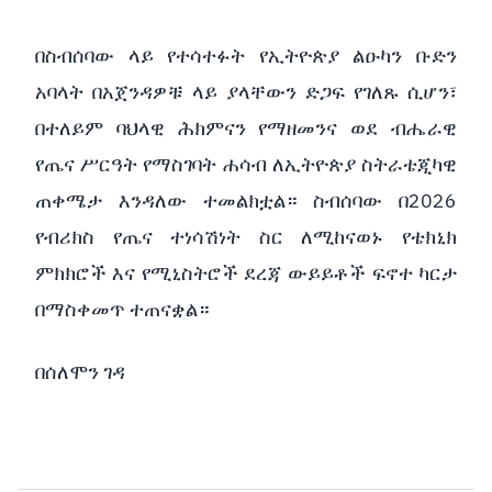
በስብሰባው ላይ የተሳተፉት የኢትዮጵያ ልዑካን ቡድን
አባላት በአጀንዳዎቹ ላይ ያላቸውን ድጋፍ የገለጹ ሲሆን፣
በተለይም ባህላዊ ሕክምናን የማዘመንና ወደ ብሔራዊ
የጤና ሥርዓት የማስገባት ሐሳብ ለኢትዮጵያ ስትራቴጂካዊ
ጠቀሜታ እንዳለው ተመልክቷል። ስብሰባው በ2026
የብሪክስ የጤና ተነሳሽነት ስር ለሚከናወኑ የቴክኒክ
ምክክሮች እና የሚኒስትሮች ደረጃ ውይይቶች ፍኖተ ካርታ
በማስቀመጥ ተጠናቋል።
በሰለሞን ገዳ