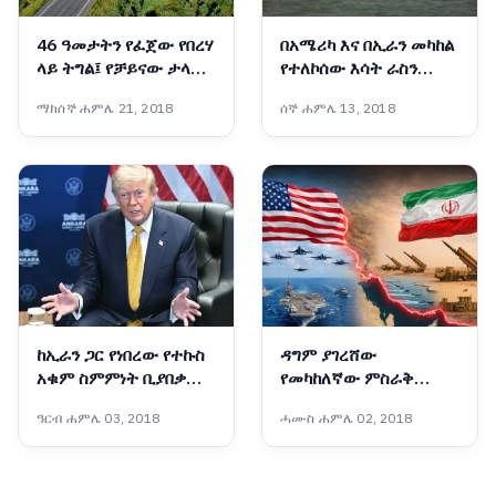
46 ዓመታትን የፈጀው የበረሃ
በአሜሪካ እና በኢራን መካከል
ላይ ትግል፤ የቻይናው ታላቁ
የተለኮሰው እሳት ራስን
አረንጓዴ ግንብ አስገራሚ
ወደመግታት እንዲሸጋገር
ማክሰኞ ሐምሌ 21, 2018
ሰኞ ሐምሌ 13, 2018
ስኬት
ዓለም አቀፍ ተቋማት ጠየቁ
ከኢራን ጋር የነበረው የተኩስ
ዳግም ያገረሸው
አቁም ስምምነት ቢያበቃም
የመካከለኛው ምስራቅ
አሜሪካ ከኢራን ጋር
ውጥረት
ዓርብ ሐምሌ 03, 2018
ሓሙስ ሐምሌ 02, 2018
ትወያያለች፦ ፕሬዝዳንት
ትራምፕ