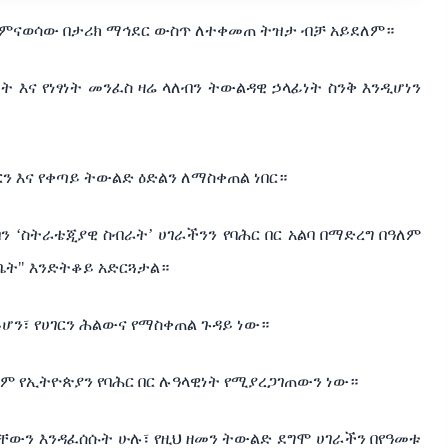
ል የምናወሳው በታሪክ ማኅደር ውስጥ ለተቀመጠ ትዝታ ብቻ አይደለም።
ነት እና የነፃነት መንፈስ ዛሬ ላለብን ትውልዳዊ ኃላፊነት ስንቅ እንዲሆነን
ርን እና የቀጣይ ትውልድ ዕድልን ለማስቀጠል ነበር።
ን ‘ስትራቴጂያዊ ስብራት’ ሀገራችንን የባሕር በር አልባ በማድረግ በዓለም
 ቤት" እንድትቆይ አድርጓታል።
ሆን፣ የሀገርን ሕልውና የማስቀጠል ጉዳይ ነው።
ረም የኢትዮጵያን የባሕር በር ሉዓላዊነት የሚያረጋገጠውን ነው።
ማቸውን እንዳፈሰሱት ሁሉ፣ የዚህ ዘመን ትውልድ ደግሞ ሀገራችን በየዓመቱ