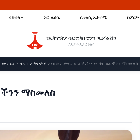
🔥
ሳይቴክ
ኑሮ ዜይቤ
ቢዝነስ/ኢኮኖሚ
ስፖርት
የኢትዮጵያ ብሮድካስቲንግ ኮርፖሬሽን
ለኢትዮጵያ ልዕልና
መግቢያ
ዜና
ኢትዮጵያ
የዘመኑ ታላቁ ዐርበኝነት - የባሕር በራችንን ማስመለስ
በራችንን ማስመለስ