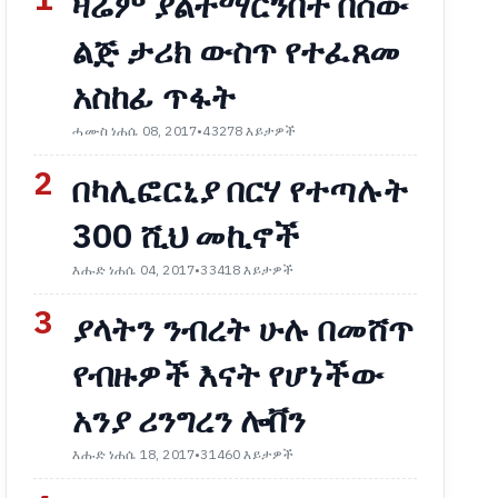
1
ዛሬም ያልተማርንበት በሰው
ልጅ ታሪክ ውስጥ የተፈጸመ
አስከፊ ጥፋት
ሓሙስ ነሐሴ 08, 2017
•
43278 እይታዎች
2
በካሊፎርኒያ በርሃ የተጣሉት
300 ሺህ መኪኖች
እሑድ ነሐሴ 04, 2017
•
33418 እይታዎች
3
ያላትን ንብረት ሁሉ በመሸጥ
የብዙዎች እናት የሆነችው
አንያ ሪንግረን ሎቨን
እሑድ ነሐሴ 18, 2017
•
31460 እይታዎች