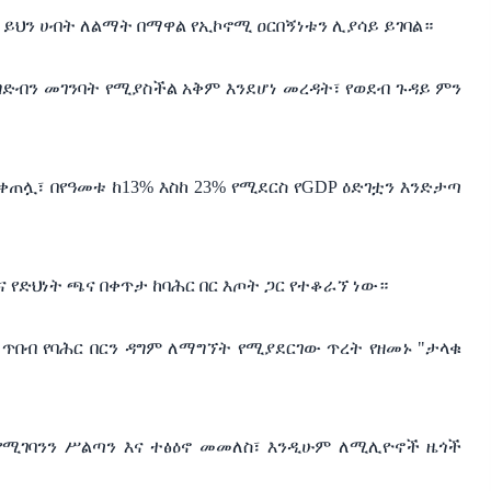
 ይህን ሀብት ለልማት በማዋል የኢኮኖሚ ዐርበኝነቱን ሊያሳይ ይገባል።
ድብን መገንባት የሚያስችል አቅም እንደሆነ መረዳት፣ የወደብ ጉዳይ ምን
ጠሏ፣ በየዓመቱ ከ13% እስከ 23% የሚደርስ የGDP ዕድገቷን እንድታጣ
ና የድህነት ጫና በቀጥታ ከባሕር በር እጦት ጋር የተቆራኘ ነው።
ጥበብ የባሕር በርን ዳግም ለማግኘት የሚያደርገው ጥረት የዘመኑ "ታላቁ
 የሚገባንን ሥልጣን እና ተፅዕኖ መመለስ፣ እንዲሁም ለሚሊዮኖች ዜጎች