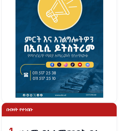
በብዛት የተነበቡ