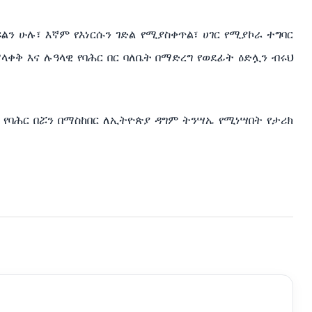
ዩልን ሁሉ፣ እኛም የእነርሱን ገድል የሚያስቀጥል፣ ሀገር የሚያኮራ ተግባር
ቀቅ እና ሉዓላዊ የባሕር በር ባለቤት በማድረግ የወደፊት ዕድሏን ብሩህ
ት የባሕር በሯን በማስከበር ለኢትዮጵያ ዳግም ትንሣኤ የሚነሣበት የታሪክ