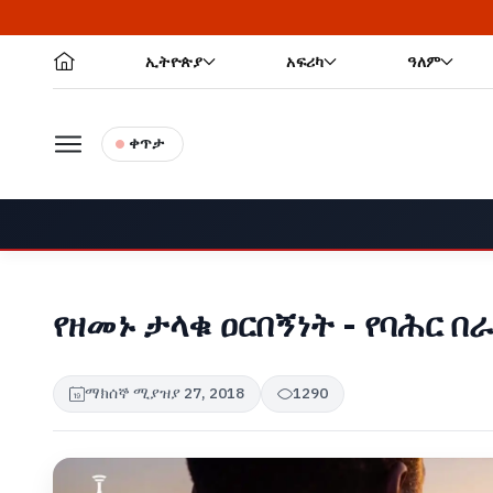
ኢትዮጵያ
አፍሪካ
ዓለም
ቀጥታ
የዘመኑ ታላቁ ዐርበኝነት - የባሕር 
ማክሰኞ ሚያዝያ 27, 2018
1290