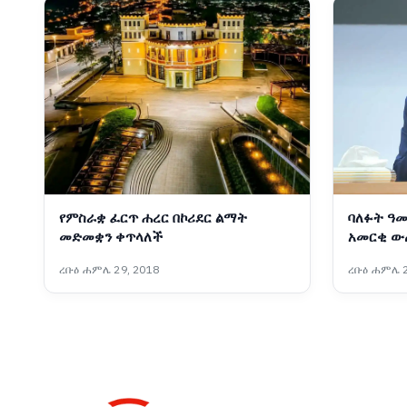
የምስራቋ ፈርጥ ሐረር በኮሪደር ልማት
ባለፉት ዓመ
መድመቋን ቀጥላለች
አመርቂ ው
ፋራህ
ረቡዕ ሐምሌ 29, 2018
ረቡዕ ሐምሌ 2