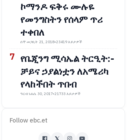
ኮማንዶ ፍቅሩ ሙሉዬ
የመንግስትን የሰላም ጥሪ
ተቀበለ
ሰኞ መጋቢት 21, 2018
•
23419 እይታዎች
7
የቤጂንግ ሚሳኤል ትርዒት:-
ቻይና ኃያልነቷን ለአሜሪካ
የላከችበት ጥበብ
ዓርብ ነሐሴ 30, 2017
•
21733 እይታዎች
Follow ebc.et