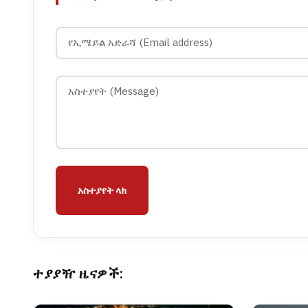
አስተያየት ላክ
ተያያዥ ዜናዎች: