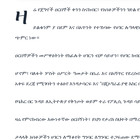
ዛ
ሬ የጀግኖች ዐርበኞች ቀንን ስናከብር፣ የአባቶቻችንን ገድ
ይልቁንም ያ በደም እና በአጥንት የተገነባው የሀገር ሉዓላዊ
ጭምር ነው።
ዐርበኞቻችን መሥዋዕትነት የከፈሉት ሀገርን ብቻ ሳይሆን፣ የሀገር ክብ
ሆኖም፣ ባለፉት ሦስት ዐሥርት ዓመታት በሴራ እና በአሻጥር የደረሰብ
አቀፍ ደረጃ የሚገባትን ተፅዕኖ እንዳታሳርፍ እና "በጂኦግራፊያዊ እስር
የባሕር በር ጉዳይ ለኢትዮጵያ የቅንጦት ወይም ተራ የፖሊሲ ጉዳይ ሳይ
ዛሬ የምናከብረው እውነተኛው ዐርበኝነት፣ ይህን የታሪክ ስህተት በማ
ታላላቅ አባቶቻችን ሀገርን ለማቆየት ግንባር ለግንባር ተጋፍጠው ደ