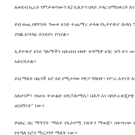
ለወደብ ኪራይ የምታወጣውን ከ2 ቢሊዮን በላይ ዶላር በማስቀረት እና
ይህ ወጪ በየሦስት ዓመቱ አንድ ተጨማሪ ታላቁ የኢትዮጵያ ሕዳሴ ግ
ያህል አጣዳፊ እንደሆነ ያሳያል።
ኢትዮጵያ እንደ ዓለማችን በሕዝብ ብዛት ቀዳሚዋ ሀገር ዝግ ሆና መቀ
አድርጓታል።
ይህ ማለት በዜጎች ኑሮ ላይ የሚታየው የዋጋ ግሽበት፣ የሥራ አጥነት እ
ስለሆነም፣ የአሁኑ ትውልድ በዲፕሎማሲ፣ በሕግ እና በስትራቴጂያዊ 
ዐርበኝነት" ነው።
የባሕር በር ማግኘት ማለት የኢኮኖሚ ነፃነትን ማወጅ፣ በቀጣናው
የተሻለ ኑሮን ማረጋገጥ ማለት ነው።