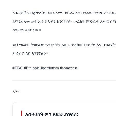
አባቶቻችን በጀግንነት በመፋለም በሰይፍ እና በጎራዴ ሀገርን እንዳቆ
የምንፈጽመው፣ ኢትዮጵያን ከገባችበት መልክዓ-ምድራዊ እሥር በማላ
ስናደርግ ብቻ ነው።
ይህ የዘመኑ ትውልድ የአባቶቹን አደራ ተረክቦ፣ በጽናት እና በብልሃ
ምዕራፍ ላይ እንገኛለን።
#EBC #Ethiopia #patriotism #seaaccess
ያጋሩ፡
አስተያየትዎን እዚህ ያስፍሩ: