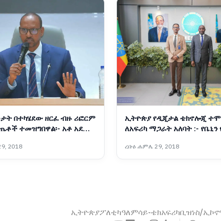
ታት በተካሄደው ዘርፈ ብዙ ሪፎርም
ኢትዮጵያ የዲጂታል ቴክኖሎጂ ተሞ
ጤቶች ተመዝግበዋል፡- አቶ አደም
ለአፍሪካ ማጋራት አለባት :- የቤኒን
ትራንስፎርሜሽንና የፈጠራ ሚኒስት
9, 2018
ረቡዕ ሐምሌ 29, 2018
ኢትዮጵያ
ፖለቲካ
ዓለም
ሳይ-ቴክ
አፍሪካ
ቢዝነስ/ኢኮ