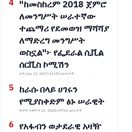
4
"ከመስከረም 2018 ጀምሮ
ለመንግሥት ሠራተኛው
ተጨማሪ የደመወዝ ማሻሻያ
ለማድረግ መንግሥት
ወስኗል"፦ የፌደራል ሲቪል
ሰርቪስ ኮሚሽን
ሰኞ ነሐሴ 12, 2017
•
31192 እይታዎች
5
ከራሱ በላይ ሀገሩን
የሚያስቀድም ፅኑ ሠራዊት
ቅዳሜ ጥቅምት 15, 2018
•
29756 እይታዎች
6
የአፋብን ወታደራዊ አዛዥ