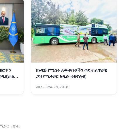
ክሮዋን
በነዳጅ የሚሰሩ አውቶቡሶችን ወደ ተፈጥሯዊ
 የዲጂታል
ጋዝ የሚቀይር አዲሱ ቴክኖሎጂ
ር
ረቡዕ ሐምሌ 29, 2018
ኖሚ
ኑሮ-ዘይቤ