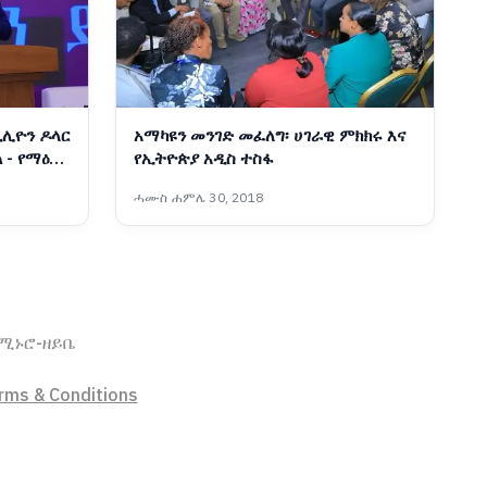
ቢሊዮን ዶላር
አማካዩን መንገድ መፈለግ፡ ሀገራዊ ምክክሩ እና
 - የማዕድን
የኢትዮጵያ አዲስ ተስፋ
ሓሙስ ሐምሌ 30, 2018
ኖሚ
ኑሮ-ዘይቤ
rms & Conditions