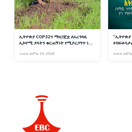
ኢትዮጵያ COP32ን ማዘጋጀቷ ለአረንጓዴ
“ኢትዮጵያ
ኢኮኖሚ ያላትን ቁርጠኝነት የሚያረጋግጥ ነው -
ተከፍቶላታል
ፕላንና ልማት ሚኒስቴር
ያን ማየት 
ሓሙስ ሐምሌ 30, 2018
ሓሙስ ሐምሌ 