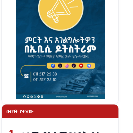
በብዛት የተነበቡ