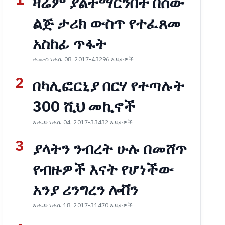
1
ዛሬም ያልተማርንበት በሰው
ልጅ ታሪክ ውስጥ የተፈጸመ
አስከፊ ጥፋት
ሓሙስ ነሐሴ 08, 2017
•
43296 እይታዎች
2
በካሊፎርኒያ በርሃ የተጣሉት
300 ሺህ መኪኖች
እሑድ ነሐሴ 04, 2017
•
33432 እይታዎች
3
ያላትን ንብረት ሁሉ በመሸጥ
የብዙዎች እናት የሆነችው
አንያ ሪንግረን ሎቨን
እሑድ ነሐሴ 18, 2017
•
31470 እይታዎች