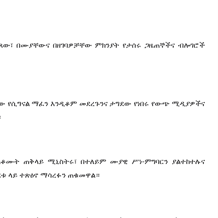
ጸው፣ በሙያቸውና በዘገባዎቻቸው ምክንያት የታሰሩ ጋዜጠኞችና ብሎገሮች 
 የሲግናል ማፈን እንዲቆም መደረጉንና ታግደው የነበሩ የውጭ ሚዲያዎችና 
።
ጠቆሙት ጠቅላይ ሚኒስትሩ፣ በተለይም ሙያዊ ሥነ-ምግባርን ያልተከተሉና 
ደቱ ላይ ተጽዕኖ ማሳረፉን ጠቁመዋል።