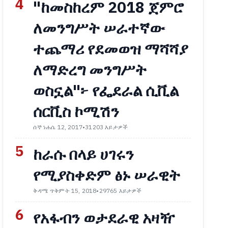
4
"ከመስከረም 2018 ጀምሮ
ለመንግሥት ሠራተኛው
ተጨማሪ የደመወዝ ማሻሻያ
ለማድረግ መንግሥት
ወስኗል"፦ የፌደራል ሲቪል
ሰርቪስ ኮሚሽን
ሰኞ ነሐሴ 12, 2017
•
31203 እይታዎች
5
ከራሱ በላይ ሀገሩን
የሚያስቀድም ፅኑ ሠራዊት
ቅዳሜ ጥቅምት 15, 2018
•
29765 እይታዎች
6
የአፋብን ወታደራዊ አዛዥ