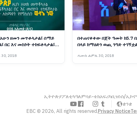
 አሁን ዘመን መጥቶላታል፤ ሰማይ
በተጠናቀቀው በጀት ዓመት ከ5.7 
፤ በር እና መስኮት ተከፍቶላታል፤
በላይ ከማዕድን ወጪ ንግድ ተገኝቷል
አለማየት የየግለሰቡ ውሳኔ ነው”
ሚኒስትር ኢንጂነር ሀብታሙ ተገኘ
30, 2018
ሓሙስ ሐምሌ 30, 2018
ኢትዮጵያ
ፖለቲካ
ዓለም
ሳይ-ቴክ
አፍሪካ
ቢዝነስ/ኢኮ
ቋንቋ
EBC © 2026, All rights reserved.
Privacy Notice
Te