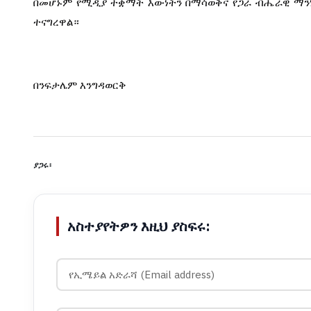
በመሆኑም የሚዲያ ተቋማት እውነትን በማሳወቅና የጋራ ብሔራዊ ማንነት
ተናግረዋል።
በንፍታሌም እንግዳወርቅ
ያጋሩ፡
አስተያየትዎን እዚህ ያስፍሩ: