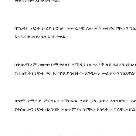
መደረጉንም አስታውሰዋል።
በሚዲያ ነጻነት ዙሪያ በርካታ መሠረታዊ ለውጦች መከናወናቸውን ገል
እንዲፈቱ መደረጉን አንስተዋል።
በተጨማሪም ከውጭ በሚተላለፉ የሚዲያ ስርጭቶች ላይ ይደረግ የነበረው
ጋዜጠኞች በነጻነት ወደ ኢትዮጵያ ገብተው እንዲሠሩ መፈቀዱን ገልጸዋል
ሆኖም የሚዲያ ምህዳሩን የማስፋቱ ሂደት ያለ ፈተና እንዳልነበረ የ
የተሰጠውን ነጻነት በአግባቡ መጠቀም የተሳናቸው አካላት መኖራቸው በሂ