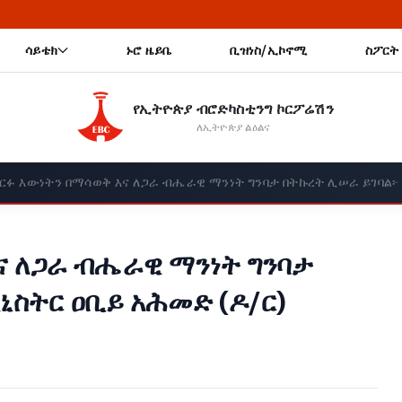
🔥 ኢትዮጵያ CO
ሳይቴክ
ኑሮ ዜይቤ
ቢዝነስ/ኢኮኖሚ
ስፖርት
የኢትዮጵያ ብሮድካስቲንግ ኮርፖሬሽን
ለኢትዮጵያ ልዕልና
ርፉ እውነትን በማሳወቅ እና ለጋራ ብሔራዊ ማንነት ግንባታ በትኩረት ሊሠራ ይገባል፦ 
ና ለጋራ ብሔራዊ ማንነት ግንባታ
ኒስትር ዐቢይ አሕመድ (ዶ/ር)