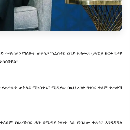
መፍጠሩን የገለጹት ጠቅላይ ሚኒስትር ዐቢይ አሕመድ (ዶ/ር)፤ ዘርፉ የታዩ 
አሳስበዋል።
 የጠቀሱት ጠቅላይ ሚኒስትሩ፣ ሚዲያው በዚህ ረገድ ግንባር ቀደም ተጠቃሽ 
ተለይም የፀረ-ሽብር ሕጉ በሚዲያ ነጻነት ላይ የነበረው ተጽዕኖ እንዲሻሻል 