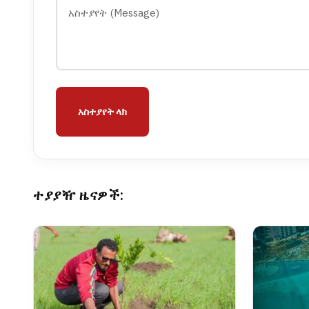
አስተያየት ላክ
ተያያዥ ዜናዎች: