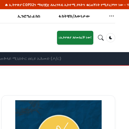
P32ን ማዘጋጀቷ ለአረንጓዴ ኢኮኖሚ ያላትን ቁርጠኝነት የሚያረጋግጥ ነው - ፕላንና ልማት ሚኒስቴር
ኢንፎግራፊክስ
ፋክትቼክ/እውነታው
ኢትዮጵያ እየመከረች ነው!
Dark Mod
ጠቅላይ ሚኒስትር ዐቢይ አሕመድ (ዶ/ር)