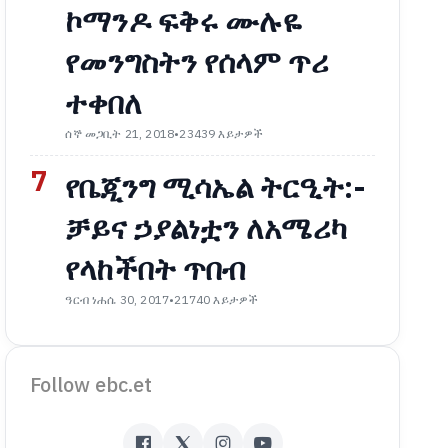
ኮማንዶ ፍቅሩ ሙሉዬ
የመንግስትን የሰላም ጥሪ
ተቀበለ
ሰኞ መጋቢት 21, 2018
•
23439 እይታዎች
7
የቤጂንግ ሚሳኤል ትርዒት:-
ቻይና ኃያልነቷን ለአሜሪካ
የላከችበት ጥበብ
ዓርብ ነሐሴ 30, 2017
•
21740 እይታዎች
Follow ebc.et