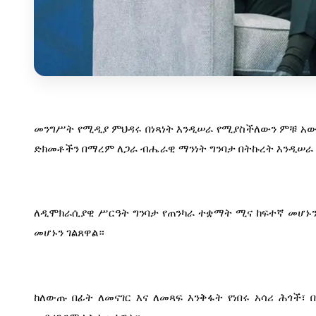
መንግሥት የሚዲያ ምህዳሩ በነጻነት እንዲሠራ የሚያስችለውን ምቹ አውድ 
ድክመቶችን በማረም ለጋራ ብሔራዊ ማንነት ግንባታ በትኩረት እንዲሠራ 
ለዲሞክራሲያዊ ሥርዓት ግንባታ የጠንካራ ተቋማት ሚና ከፍተኛ መሆኑን
መሆኑን ገልጸዋል።
ከለውጡ በፊት ለመናገር እና ለመጻፍ እንቅፋት የነበሩ አሳሪ ሕጎች፣ በ