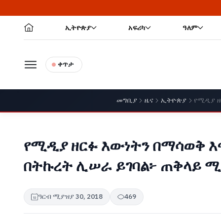
ኢትዮጵያ
አፍሪካ
ዓለም
ቀጥታ
መግቢያ
ዜና
ኢትዮጵያ
የሚዲያ ዘ
የሚዲያ ዘርፉ እውነትን በማሳወቅ እ
በትኩረት ሊሠራ ይገባል፦ ጠቅላይ ሚ
ዓርብ ሚያዝያ 30, 2018
469