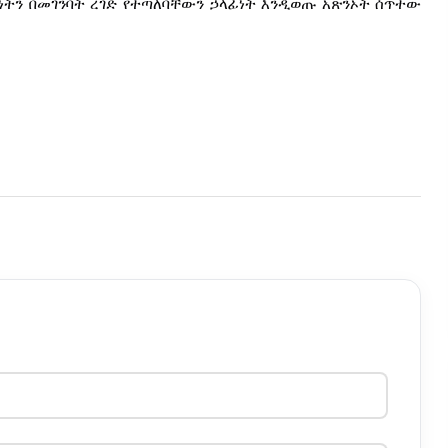
ን በመገንባት ረገድ የተጣለባቸውን ኃላፊነት እንዲወጡ አጽንኦት ሰጥተው 