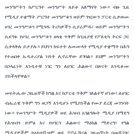
መንግሥትን ከሥርዓተ መንግሥት ለይቶ አለማየት ነው። ብዙ ጊዜ
የሚዲያ ተቋማት ሥርዓተ መንግሥቱን ወይም ገዢውን ፓርቲ ሲቃወሙ
ሀገረ መንግሥቱን የሚጎዱ ትረካዎችን ሲያራምዱ፣ ወይም መንግሥትን
ሲደግፉ የሀገረ መንግሥቱን ዘላቂ ጥቅም ከጊዜያዊ የፖለቲካ ትርፍ ጋር
ሲቀላቅሉ ይታያሉ። ይህንን ክፍተት ለመሙላት የሚዲያ ተቋማት በሕግ
የተጠበቀ ኤዲቶሪያል ነፃነት ሊኖራቸው ይገባል። ይህም መንግሥትን
በኃላፊነት እንዲተቹ ነገር ግን ለሀገር ሕልውና በጽናት እንዲቆሙ
ያስችላቸዋል።
መፍትሔው ጋዜጠኞች ከግል እና ከፓርቲ ጥቅም ገለልተኛ ሆነው፣ ለሀገር
ብሔራዊ ጥቅም ግን ወጋኝ እንዲሆኑ የሚያስችል የሙያ ደረጃ መገንባት
ነው። የመንግሥት ሚዲያዎች ወደ ሕዝብ አገልግሎት ሚዲያ በማደግ
የሕዝብን ድምፅ እና የሀገርን ሕልውና ማዕከል ማድረግ፣ የግል
ሚዲያዎችም ከአክቲቪዝም ወደ ፕሮፌሽናል ጋዜጠኝነት በመሸጋገር