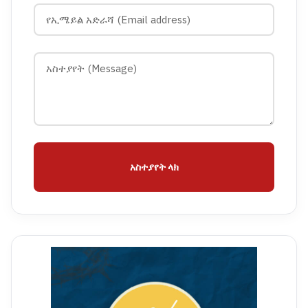
አስተያየት ላክ