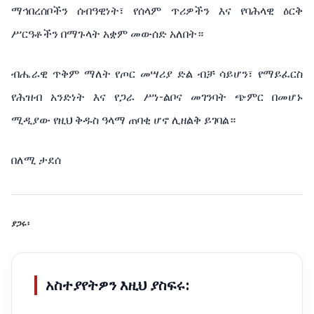
ማኅበረሰቦችን ሰብዓዊነት፣ የሰላም ጥሪዎችን እና የባሕላዊ ዕርቅ
ሥርዓቶችን በማጉላት አቋም መውሰድ አለበት።
ብሔራዊ ጥቅም ማለት የጦር መሣሪያ ድል ብቻ ሳይሆን፣ የማይፈርስ
የሕዝብ አንድነት እና የጋራ ሥነ-ልቦና መገንባት ጭምር በመሆኑ
ሚዲያው የዚህ ቅዱስ ዓላማ ጠባቂ ሆኖ ሊዘልቅ ይገባል።
በለሚ ታደሰ
ያጋሩ፡
አስተያየትዎን እዚህ ያስፍሩ: