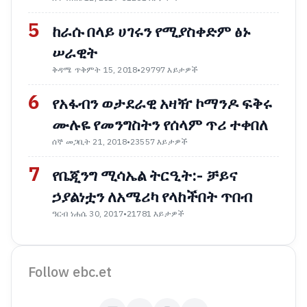
5
ከራሱ በላይ ሀገሩን የሚያስቀድም ፅኑ
ሠራዊት
ቅዳሜ ጥቅምት 15, 2018
•
29797 እይታዎች
6
የአፋብን ወታደራዊ አዛዥ ኮማንዶ ፍቅሩ
ሙሉዬ የመንግስትን የሰላም ጥሪ ተቀበለ
ሰኞ መጋቢት 21, 2018
•
23557 እይታዎች
7
የቤጂንግ ሚሳኤል ትርዒት:- ቻይና
ኃያልነቷን ለአሜሪካ የላከችበት ጥበብ
ዓርብ ነሐሴ 30, 2017
•
21781 እይታዎች
Follow ebc.et