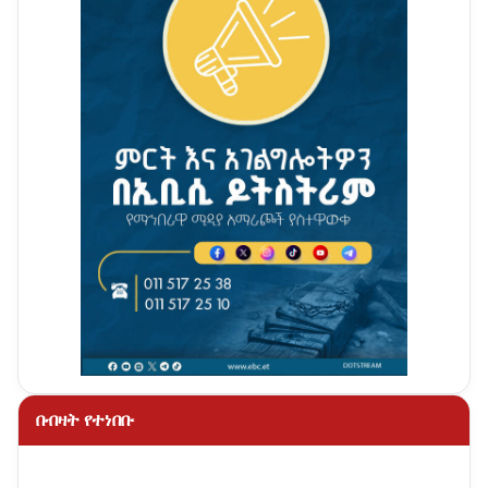
በብዛት የተነበቡ