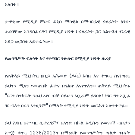
አለበት።
ታዋቂው የሚዲያ ምሁር ዴኒስ ማክዊል በማኅበራዊ ኃላፊነት ፅንሰ-
ሐሳባቸው እንዳሰፈሩት፣ የሚዲያ ነፃነት ከኃላፊነት ጋር ካልተጓዘ ሀገራዊ
አደጋ መጋበዙ አይቀሬ ነው።
የመንግሥት ፍላጎት እና የተግባር ንጽጽር በሚዲያ ነፃነት ዙሪያ
የጠቅላይ ሚኒስትር ዐቢይ አሕመድ (ዶ/ር) እሳቤ እና ተግባር ስናነፃጽር
ይህንን ሚዛን የመጠበቅ ፈተና በግልጽ እናየዋለን። ጠቅላይ ሚኒስትሩ
"በርን ስንከፍት ንፁህ አየር ብቻ ሳይሆን አቧራም ይገባል፤ ነገር ግን አቧራ
ገባ ብለን በሩን አንዘጋም" በማለት የሚዲያ ነፃነት መርሕን አጽንተዋል።
ይህ እሳቤ በተግባር ሲተረጎም፣ በአንድ በኩል አዲሱን የመገናኛ ብዙኃን
አዋጅ ቁጥር 1238/2013ን በማፅደቅ የመንግሥትን ጣልቃ ገብነት