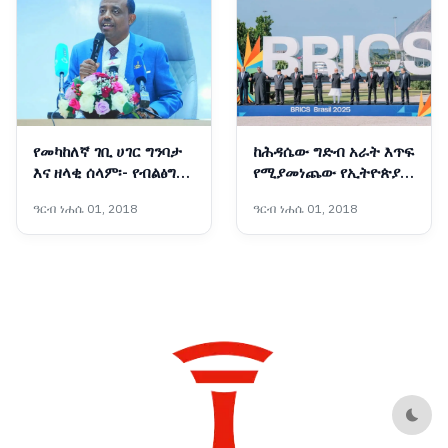
የመካከለኛ ገቢ ሀገር ግንባታ
ከሕዳሴው ግድብ አራት እጥፍ
እና ዘላቂ ሰላም፡- የብልፅግና
የሚያመነጨው የኢትዮጵያ
ፓርቲ የቀጣይ አምስት
አዲሱ ግዙፍ የኃይል አብዮት
ዓርብ ነሐሴ 01, 2018
ዓርብ ነሐሴ 01, 2018
ዓመታት ስትራቴጂካዊ
አቅጣጫዎች
Dark