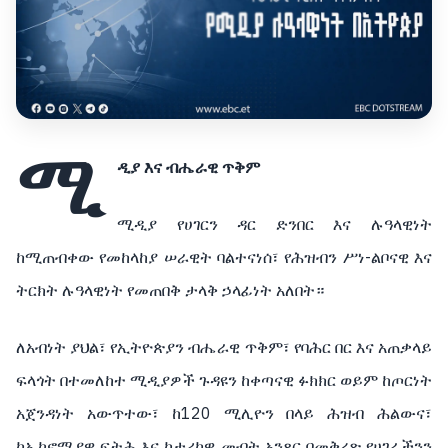
ሚ
ዲያ እና ብሔራዊ ጥቅም
ሚዲያ የሀገርን ዳር ድንበር እና ሉዓላዊነት
ከሚጠብቀው የመከላከያ ሠራዊት ባልተናነሰ፣ የሕዝብን ሥነ-ልቦናዊ እና
ትርክት ሉዓላዊነት የመጠበቅ ታላቅ ኃላፊነት አለበት።
ለአብነት ያህል፣ የኢትዮጵያን ብሔራዊ ጥቅም፣ የባሕር በር እና አጠቃላይ
ፍላጎት በተመለከተ ሚዲያዎች ጉዳዩን ከቀጣናዊ ፉክክር ወይም ከጦርነት
አጀንዳነት አውጥተው፣ ከ120 ሚሊዮን በላይ ሕዝብ ሕልውና፣
ከኢኮኖሚያዊ ፍትሕ እና ከታሪካዊ መብት አንጻር በመቅረጽ የሀገራችንን