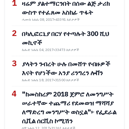
1
ዛሬም ያልተማርንበት በሰው ልጅ ታሪክ
ውስጥ የተፈጸመ አስከፊ ጥፋት
ሓሙስ ነሐሴ 08, 2017
•
43391 እይታዎች
2
በካሊፎርኒያ በርሃ የተጣሉት 300 ሺህ
መኪኖች
እሑድ ነሐሴ 04, 2017
•
33473 እይታዎች
3
ያላትን ንብረት ሁሉ በመሸጥ የብዙዎች
እናት የሆነችው አንያ ሪንግረን ሎቨን
እሑድ ነሐሴ 18, 2017
•
31500 እይታዎች
4
"ከመስከረም 2018 ጀምሮ ለመንግሥት
ሠራተኛው ተጨማሪ የደመወዝ ማሻሻያ
ለማድረግ መንግሥት ወስኗል"፦ የፌደራል
ሲቪል ሰርቪስ ኮሚሽን
ሰኞ ነሐሴ 12, 2017
•
31261 እይታዎች