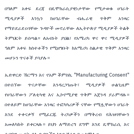
በዓለም አቀፍ ደረጃ በዴሞክራሲያዊነታቸው የሚታወቁ ሀገራት
ሚዲያዎች እንኳን ከሀገራቸው ብሔራዊ ጥቅም አንጻር
የማይደራደሩባቸው ጉዳዮች መኖራቸው ለኢትዮጵያ ሚዲያዎች ትልቅ
ትምህርት ይሰጣል። ለአብነት ያህል፣ የአሜሪካ ዋና ዋና ሚዲያዎች
ዓለም አቀፍ ክስተቶችን የሚዘግቡት ከአሜሪካ ስልታዊ ጥቅም አንጻር
መሆኑን ጥናቶች ያሳያሉ።
ኤድዋርድ ኸርማን እና ኖአም ቾምስኪ "Manufacturing Consent"
በተሰኘው ጥናታቸው እንዳረጋገጡት፣ ሚዲያዎች ሁልጊዜም
የሀገራቸውን ፖለቲካዊ እና ኢኮኖሚያዊ ጥቅም አጀንዳ ያራምዳሉ።
በተለይም ከሀገራቸው አንጻር ተፎካካሪዎች ናቸው የሚሏቸውን ሀገራት
እንደ ተቀናቃኝ የሚፈርጁ ትረካዎችን በማቅረብ የሕዝባቸውን
አመለካከት ይቀርጻሉ። ይህን ለማድረግ ደግሞ እንደ ዴሞክራሲ እና