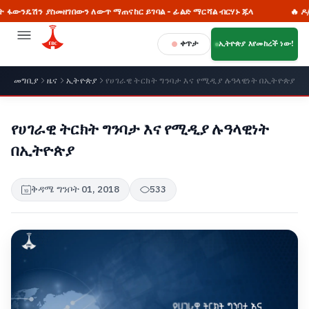
ያስመዘገበውን ለውጥ ማጠናከር ይገባል - ፊልድ ማርሻል ብርሃኑ ጁላ
🔥 ዶ/ር መቅደስ ዳ
ቀጥታ
ኢትዮጵያ እየመከረች ነው!
መግቢያ
ዜና
ኢትዮጵያ
የሀገራዊ ትርክት ግንባታ እና የሚዲያ ሉዓላዊነት በኢትዮጵያ
የሀገራዊ ትርክት ግንባታ እና የሚዲያ ሉዓላዊነት
በኢትዮጵያ
ቅዳሜ ግንቦት 01, 2018
533