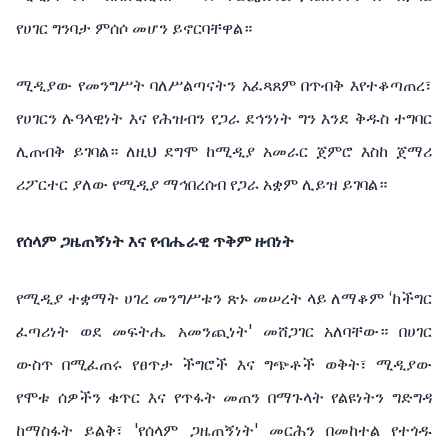
የሀገር ግንባታ ምሰሶ መሆን ይኖርባቸዋል።
ሚዲያው የመንግሥት ባለሥልጣናትን አፈጻጸም በጥብቅ እየተቆጣጠረ፣
የሀገርን ሉዓላዊነት እና የሕዝብን የጋራ ደኅንነት ግን እንደ ቅዱስ ተግባር
ሊጠብቅ ይገባል። ለዚህ ደግሞ ከሚዲያ አመራር ጀምሮ እስከ ጀማሪ
ሪፖርተር ያለው የሚዲያ ማኅበረሰብ የጋራ አቋም ሊይዝ ይገባል።
የሰላም ጋዜጠኝነት እና የብሔራዊ ጥቅም ዘብነት
የሚዲያ ተቋማት ሀገረ መንግሥቱን ጽኑ መሠረት ላይ ለማቆም ‘ከችግር
ፈጣሪነት ወደ መፍትሔ አመንጪነት' መሸጋገር አለባቸው። በሀገር
ውስጥ በሚፈጠሩ የፀጥታ ችግሮች እና ግጭቶች ወቅት፣ ሚዲያው
የሞቱ ሰዎችን ቁጥር እና የጥፋት መጠን በማጉላት የልዩነትን ግድግዳ
ከማስፋት ይልቅ፣ 'የሰላም ጋዜጠኝነት' መርሕን በመከተል የተጎዱ