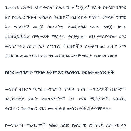
በመቀነስ ነፃነትን አስፍተዋል። በሌላ በኩል "አቧራ" ያሉት የጥላቻ ንግግር
እና የብሔር ግጭት ቀስቃሽ ትርክቶች ሲበራከቱ ደግሞ፣ የጥላቻ ንግግር
እና የሐሰተኛ መረጃ ስርጭትን ለመከላከል የወጣ አዋጅ ቁጥር
1185/2012 በማጽደቅ ማዕቀፍ ተበጅቷል። ይህ የሚያሳየው ሀገረ
መንግሥቱን አደጋ ላይ የሚጥሉ ትርክቶችን የመቆጣጠር ፈተና ምን
ያህል ከባድ መሆኑን፣ ነገር ግን መከላከል ደግሞ ግዴታ መሆኑን ነው።
የሀገረ መንግሥት ግንባታ አቅም እና የአሰባሳቢ ትርክት ውስንነቶች
መገናኛ ብዙኃን የሀገረ መንግሥት ግንባታ ዋነኛ መሣሪያዎች ቢሆኑም፣
በኢትዮጵያ ያሉት የመንግሥትም ሆነ የግል ሚዲያዎች አሰባሳቢ
ትርክትን በመፍጠር ረገድ መሠረታዊ ውስንነቶች ይታዩባቸዋል።
የመንግሥት ሚዲያዎች አልፎ አልፎ የዕለታዊ የፖለቲካ አስተዳደሩን