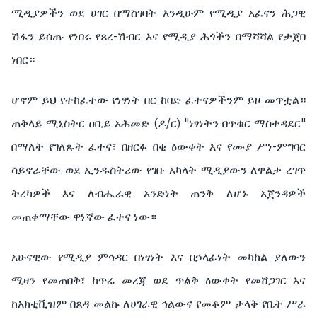
ሚዲያዎችን ወደ ሀገር በማስገባት እንዲሁም የሚዲያ አፈናን ሕጋዊ
ሽፋን ይሰጡ የነበሩ የጸረ-ሽብር እና የሚዲያ ሕጎችን በማሻሻል የታጀበ
ነበር።
ሆኖም ይህ የተከፈተው የነፃነት በር ከባድ ፈተናዎችንም ይዞ መጥቷል።
ጠቅላይ ሚኒስትር ዐቢይ አሕመድ (ዶ/ር) "ነፃነትን በጥቁር ማስተዳደር"
በማለት የገለጹት ፈተና፣ በዘርፉ በቂ ዕውቀት እና የሙያ ሥነ-ምግባር
ሳይኖራቸው ወደ ኢንዱስትሪው የገቡ አካላት ሚዲያውን ለዋልታ ረገጥ
ትረካዎች እና ለብሔራዊ አንድነት ጠንቅ ለሆኑ አጀንዳዎች
መጠቀማቸው ዋነኛው ፈተና ነው።
አሁናዊው የሚዲያ ምኅዳር በነፃነት እና በኃላፊነት መካከል ያለውን
ሚዛን የመጠበቅ፣ ከጥሬ መረጃ ወደ ጥልቅ ዕውቀት የመሸጋገር እና
ከአክቲቪዝም በጸዳ መልኩ ለሀገራዊ ኅልውና የመቆም ታላቅ የቤት ሥራ