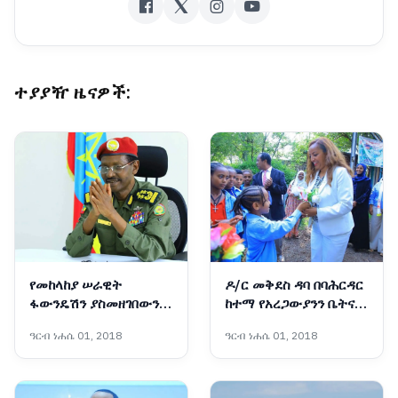
ተያያዥ ዜናዎች:
የመከላከያ ሠራዊት
ዶ/ር መቅደስ ዳባ በባሕርዳር
ፋውንዴሽን ያስመዘገበውን
ከተማ የአረጋውያንን ቤትና
ለውጥ ማጠናከር ይገባል -
የትምህርት ቤት ግንባታ
ዓርብ ነሐሴ 01, 2018
ዓርብ ነሐሴ 01, 2018
ፊልድ ማርሻል ብርሃኑ ጁላ
አስጀመሩ