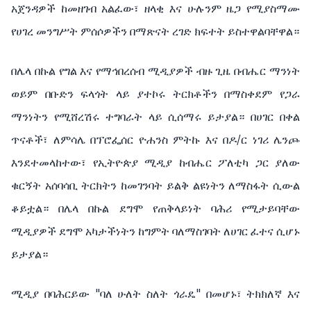
አጀንዳዎች ከመዘገብ አልፈው፣ ዘላቂ እና ሁሉንም ዜጋ የሚያስማሙ
የሀገረ መንግሥት ምሰሶዎችን በማጽናት ረገድ ክፍተት ይስተዋልባቸዋል።
በሌላ በኩል የግል እና የማኅበረሰብ ሚዲያዎች ብዙ ጊዜ በብሔር ማንነት
ወይም በቡድን ፍላጎት ላይ ያተኮሩ ትርክቶችን በማስቀደም የጋራ
ማንነትን የሚሸረሽሩ ተግባራት ላይ ሲሰማሩ ይታያል። በሀገር በቀል
ጥናቶች፣ ለምሳሌ በፕሮፌሰር ዮሐንስ ምትኩ እና በዶ/ር ነገሪ ሌንጮ
እንደተመላከተው፣ የኢትዮጵያ ሚዲያ ከብሔር ፖለቲካ ጋር ያለው
ቁርኝት አሰባሳቢ ትርክትን ከመገንባት ይልቅ ልዩነትን ለማስፋት ሲውል
ቆይቷል። በሌላ በኩል ደግሞ የጠቅላይነት ባሕሪ የሚታይባቸው
ሚዲያዎች ደግሞ አካታችነትን ከግምት ባለማስገባት ለሀገር ፈተና ሲሆኑ
ይታያል።
ሚዲያ በባሕርይው "ባለ ሁለት ስለት ጎራዴ" በመሆኑ፣ ትክክለኛ እና