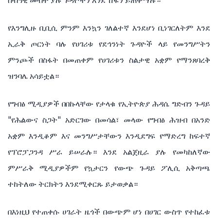
ሰብዓዊ መብት ያሉ ጉዳዮችን እንደ ሽፋን ይጠቀማሉ።
የእንግሊዙ ቢቢሲ ምንም እንኳን ገለልተኛ እንደሆነ ቢነገርለትም እንደ
ኢራቅ ጦርነት ባሉ የሀገሪቱ የደኅንነት ጉዳዮች ላይ የመንግሥትን
ምንጮች በስፋት በመጠቀም የሀገሪቱን ስልታዊ አቋም የማንጸባረቅ
ዝንባሌ አሳይቷል።
የግብፅ ሚዲያዎች በበኩላቸው የታላቁ የኢትዮጵያ ሕዳሴ ግድብን ጉዳይ
"የሕልውና ስጋት" አድርገው በመሳል፣ መላው የግብፅ ሕዝብ በአንድ
አቋም እንዲቆም እና መንግሥታቸውን እንዲደግፍ የማድረግ ከፍተኛ
የፕሮፓጋንዳ ሥራ ይሠራሉ። እንደ አልጀዚራ ያሉ የመካከለኛው
ምሥራቅ ሚዲያዎችም የኳታርን የውጭ ጉዳይ ፖሊሲ አቅጣጫ
ተከትለው ትርክትን እንደሚቀርጹ ይታወቃል።
በእነዚህ የተጠቀሱ ሀገራት ዜጎች በውጭም ሆነ በሀገር ውስጥ የተከፈቱ