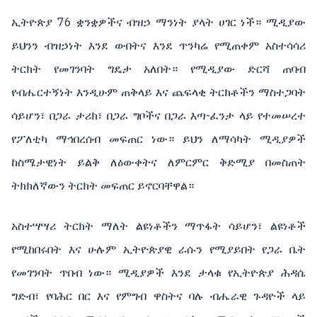
ኢትዮጵያ 76 ቋንቋዎችና ብዝኃ ማንነት ያላት ሀገር ነች። ሚዲያው
ይህንን ብዝኃነት እንደ ውበትና እንደ ጥንካሬ የሚጠቀም አስተሳሳሪ
ትርክት የመገንባት ግዴታ አለበት። የሚዲያው ድርሻ ጠባብ
የብሔርተኝነት እንዲሁም ጠቅላይ እና ጨፍላቂ ትርክቶችን ማስተጋባት
ሳይሆን፣ በጋራ ታሪክ፣ በጋራ ግቦችና በጋራ እጣ-ፈንታ ላይ የተመሠረተ
የፖለቲካ ማኅበረሰብ መፍጠር ነው። ይህን ለማሳካት ሚዲያዎች
ከስሜታዊነት ይልቅ ለዕውቀትና ለምርምር ቅድሚያ በመስጠት
ትክክለኛውን ትርክት መፍጠር ይኖርባቸዋል።
አስተሣሣሪ ትርክት ማለት ልዩነቶችን ማጥፋት ሳይሆን፣ ልዩነቶች
የሚከበሩበት እና ሁሉም ኢትዮጵያዊ ራሱን የሚያይበት የጋራ ቤት
የመገንባት ጥበብ ነው። ሚዲያዎች እንደ ታላቁ የኢትዮጵያ ሕዳሴ
ግድብ፣ የባሕር በር እና የምግብ ዋስትና ባሉ ብሔራዊ ጉዳዮች ላይ