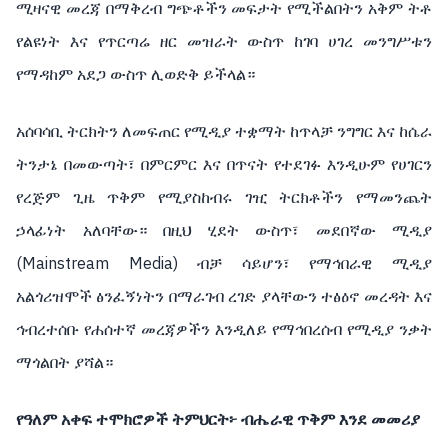
ሚዛናዊ መረጃ በማቅረብ ግጭቶችን መፍታት የሚችልበትን አቅም ትቶ
የልዩነት እና የጥርጣሬ ዘር መዝራት ውስጥ ከገባ ሀገረ መንግሥቱን
የማዳከም አደጋ ውስጥ ሊወድቅ ይችላል።
አሰባሳቢ ትርክትን ለመፍጠር የሚዲያ ተቋማት ከጥላቻ ንግግር እና ከሴራ
ትንታኔ በመውጣት፣ በምርምር እና በጥናት የተደገፉ እንዲሁም የሀገርን
የረጅም ጊዜ ጥቅም የሚያስከብሩ ገዢ ትርክቶችን የማመንጨት
ኃላፊነት አለባቸው። በዚህ ሂደት ውስጥ፣ መደበኛው ሚዲያ
(Mainstream Media) ብቻ ሳይሆን፣ የማኅበራዊ ሚዲያ
አልጎሪዝሞች ፅንፈኝነትን በማራገብ ረገድ ያላቸውን ተፅዕኖ መረዳት እና
ኅብረተሰቡ የሐሰተኛ መረጃዎችን እንዲለይ የማኅበረሰብ የሚዲያ ንቃት
ማጎልበት ያሻል።
የዓለም አቀፍ ተሞክሮዎች ትምህርት፦ ብሔራዊ ጥቅም እንደ መመሪያ