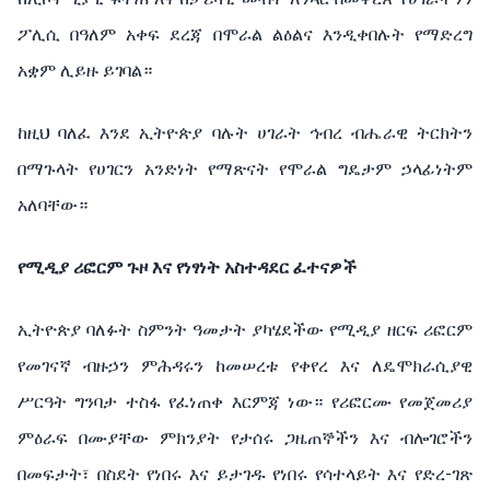
ፖሊሲ በዓለም አቀፍ ደረጃ በሞራል ልዕልና እንዲቀበሉት የማድረግ
አቋም ሊይዙ ይገባል።
ከዚህ ባለፈ እንደ ኢትዮጵያ ባሉት ሀገራት ኅብረ ብሔራዊ ትርክትን
በማጉላት የሀገርን አንድነት የማጽናት የሞራል ግዴታም ኃላፊነትም
አለባቸው።
የሚዲያ ሪፎርም ጉዞ እና የነፃነት አስተዳደር ፈተናዎች
ኢትዮጵያ ባለፉት ስምንት ዓመታት ያካሄደችው የሚዲያ ዘርፍ ሪፎርም
የመገናኛ ብዙኃን ምሕዳሩን ከመሠረቱ የቀየረ እና ለዴሞክራሲያዊ
ሥርዓት ግንባታ ተስፋ የፈነጠቀ እርምጃ ነው። የሪፎርሙ የመጀመሪያ
ምዕራፍ በሙያቸው ምክንያት የታሰሩ ጋዜጠኞችን እና ብሎገሮችን
በመፍታት፣ በስደት የነበሩ እና ይታገዱ የነበሩ የሳተላይት እና የድረ-ገጽ