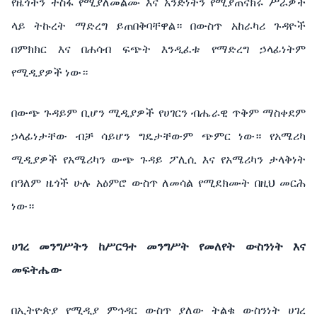
የዜጎችን ተስፋ የሚያለመልሙ እና አንድነትን የሚያጠናክሩ ሥራዎች
ላይ ትኩረት ማድረግ ይጠበቅባቸዋል። በውስጥ አከራካሪ ጉዳዮች
በምክክር እና በሐሳብ ፍጭት እንዲፈቱ የማድረግ ኃላፊነትም
የሚዲያዎች ነው።
በውጭ ጉዳይም ቢሆን ሚዲያዎች የሀገርን ብሔራዊ ጥቅም ማስቀደም
ኃላፊነታቸው ብቻ ሳይሆን ግዴታቸውም ጭምር ነው። የአሜሪካ
ሚዲያዎች የአሜሪካን ውጭ ጉዳይ ፖሊሲ እና የአሜሪካን ታላቅነት
በዓለም ዜጎች ሁሉ አዕምሮ ውስጥ ለመሳል የሚደክሙት በዚህ መርሕ
ነው።
ሀገረ መንግሥትን ከሥርዓተ መንግሥት የመለየት ውስንነት እና
መፍትሔው
በኢትዮጵያ የሚዲያ ምኅዳር ውስጥ ያለው ትልቁ ውስንነት ሀገረ