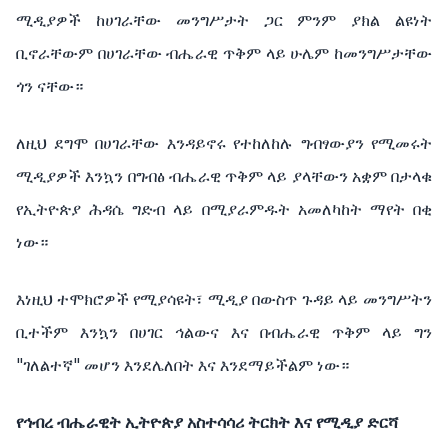
ሚዲያዎች ከሀገራቸው መንግሥታት ጋር ምንም ያክል ልዩነት
ቢኖራቸውም በሀገራቸው ብሔራዊ ጥቅም ላይ ሁሌም ከመንግሥታቸው
ጎን ናቸው።
ለዚህ ደግሞ በሀገራቸው እንዳይኖሩ የተከለከሉ ግብፃውያን የሚመሩት
ሚዲያዎች እንኳን በግብፅ ብሔራዊ ጥቅም ላይ ያላቸውን አቋም በታላቁ
የኢትዮጵያ ሕዳሴ ግድብ ላይ በሚያራምዱት አመለካከት ማየት በቂ
ነው።
እነዚህ ተሞክሮዎች የሚያሳዩት፣ ሚዲያ በውስጥ ጉዳይ ላይ መንግሥትን
ቢተችም እንኳን በሀገር ኅልውና እና በብሔራዊ ጥቅም ላይ ግን
"ገለልተኛ" መሆን እንደሌለበት እና እንደማይችልም ነው።
የኅብረ ብሔራዊት ኢትዮጵያ አስተሳሳሪ ትርክት እና የሚዲያ ድርሻ