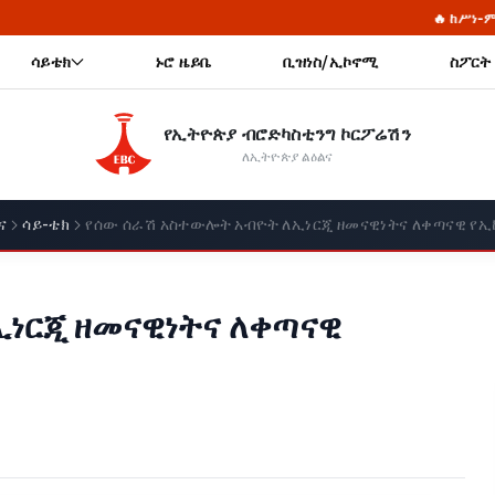
🔥 ከሥነ-ምህዳር ጥገና እስከ ሀገራዊ 
ሳይቴክ
ኑሮ ዜይቤ
ቢዝነስ/ኢኮኖሚ
ስፖርት
የኢትዮጵያ ብሮድካስቲንግ ኮርፖሬሽን
ለኢትዮጵያ ልዕልና
ና
ሳይ-ቴክ
የሰው ሰራሽ አስተውሎት አብዮት ለኢነርጂ ዘመናዊነትና ለቀጣናዊ የኢ
ነርጂ ዘመናዊነትና ለቀጣናዊ