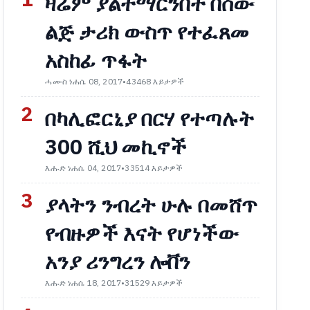
1
ዛሬም ያልተማርንበት በሰው
ልጅ ታሪክ ውስጥ የተፈጸመ
አስከፊ ጥፋት
ሓሙስ ነሐሴ 08, 2017
•
43468 እይታዎች
2
በካሊፎርኒያ በርሃ የተጣሉት
300 ሺህ መኪኖች
እሑድ ነሐሴ 04, 2017
•
33514 እይታዎች
3
ያላትን ንብረት ሁሉ በመሸጥ
የብዙዎች እናት የሆነችው
አንያ ሪንግረን ሎቨን
እሑድ ነሐሴ 18, 2017
•
31529 እይታዎች