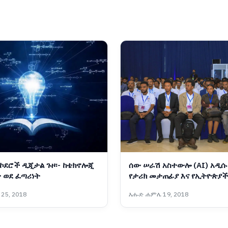
ኮደሮች ዲጂታል ጉዞ፡- ከቴክኖሎጂ
ሰው ሠራሽ አስተውሎ (AI) አዲሱ
 ወደ ፈጣሪነት
የታሪክ መታጠፊያ እና የኢትዮጵያች
ተስፋ
25, 2018
እሑድ ሐምሌ 19, 2018