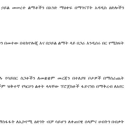
ሽ ኃይል መሠረተ ልማቶችን በአንድ ማዕቀፍ በማገናኘት አዳዲስ ዕድሎችን 
ጎን በመተው በቴክኖሎጂ እና በኃይል ልማት ላይ በጋራ እንዲሰሩ በር የሚከፍት 
 የሳይበር ስጋቶችን ለመቋቋም መረጃን በተለያዩ ቦታዎች በማሰራጨት 
ም ዝቅተኛ የካርቦን ልቀት ላላቸው ፕሮጀክቶች ፋይናንስ በማቅረብ ለአየር 
ማስፋፋት ለኢኮኖሚ ዕድገት ብቻ ሳይሆን ለቀጠናዊ ሰላምና ሀብትን በብቃት 