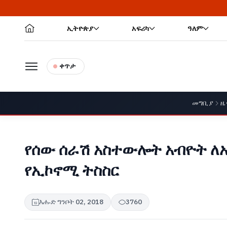
ኢትዮጵያ
አፍሪካ
ዓለም
ቀጥታ
መግቢያ
ዜ
የሰው ሰራሽ አስተውሎት አብዮት ለኢ
የኢኮኖሚ ትስስር
እሑድ ግንቦት 02, 2018
3760