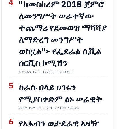
4
"ከመስከረም 2018 ጀምሮ
ለመንግሥት ሠራተኛው
ተጨማሪ የደመወዝ ማሻሻያ
ለማድረግ መንግሥት
ወስኗል"፦ የፌደራል ሲቪል
ሰርቪስ ኮሚሽን
ሰኞ ነሐሴ 12, 2017
•
31305 እይታዎች
5
ከራሱ በላይ ሀገሩን
የሚያስቀድም ፅኑ ሠራዊት
ቅዳሜ ጥቅምት 15, 2018
•
29837 እይታዎች
6
የአፋብን ወታደራዊ አዛዥ