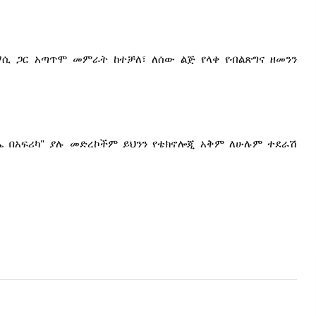
ሲ ጋር አጣጥሞ መምራት ከተቻለ፣ ለሰው ልጅ የላቀ የብልጽግና ዘመንን 
ኤ በአፍሪካ" ያሉ መድረኮችም ይህንን የቴክኖሎጂ አቅም ለሁሉም ተደራሽ 