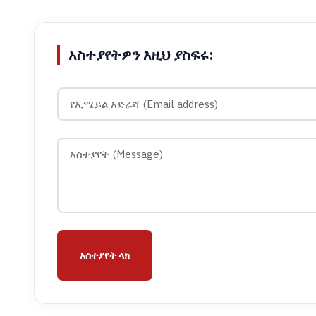
አስተያየትዎን እዚህ ያስፍሩ:
አስተያየት ላክ