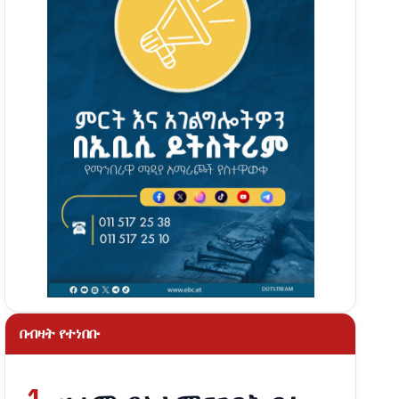
በብዛት የተነበቡ