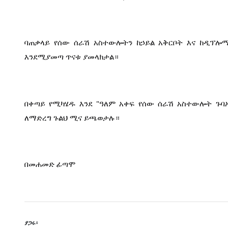
ባጠቃላይ የሰው ሰራሽ አስተውሎትን ከኃይል አቅርቦት እና ከዲፕሎማ
እንደሚያመጣ ጥናቱ ያመላክታል።
በቀጣይ የሚካሄዱ እንደ "ዓለም አቀፍ የሰው ሰራሽ አስተውሎት ጉባ
ለማድረግ ጉልህ ሚና ይጫወታሉ።
በመሐመድ ፊጣሞ
ያጋሩ፡