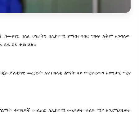
ት ከመቀየር ባለፈ ሀገራትን በኢኮኖሚ የማስተሳሰር ግዙፍ አቅም እንዳለው 
 ላይ ይፋ ተደርጓል።
በጂኦ-ፖለቲካዊ መረጋጋት እና በዘላቂ ልማት ላይ የሚኖረውን አዎንታዊ ሚና 
ስ የልማት ቀጣናዎች መፈጠር ለኢኮኖሚ መነቃቃት ቁልፍ ሚና እንደሚጫወቱ 