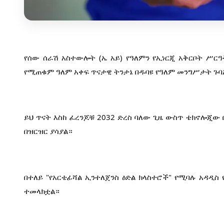
የሰው ሰራሽ አስተውሎት (ኤ አይ) የዓለምን የኢነርጂ አቅርቦት ሥርዓ
የሚጠቁም ዓለም አቀፍ ጥናታዊ ትንታኔ በዱባዩ የዓለም መንግሥታት ጉባኤ
ይህ ጥናት እስከ ፈረንጆቹ 2032 ድረስ ባለው ጊዜ ውስጥ ቴክኖሎጂው 
በዝርዝር ያሳያል።
በተለይ "የአርቴፊሻል ኢንተለጀንስ ዕድል ክላስተሮች" የሚባሉ አዳዲ
ተመላክቷል።