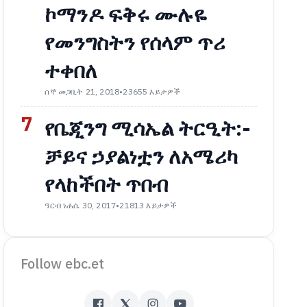
ኮማንዶ ፍቅሩ ሙሉዬ
የመንግስትን የሰላም ጥሪ
ተቀበለ
ሰኞ መጋቢት 21, 2018
•
23655 እይታዎች
7
የቤጂንግ ሚሳኤል ትርዒት:-
ቻይና ኃያልነቷን ለአሜሪካ
የላከችበት ጥበብ
ዓርብ ነሐሴ 30, 2017
•
21813 እይታዎች
Follow ebc.et