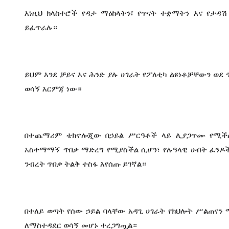
እነዚህ ክላስተሮች የዳታ ማዕከላትን፣ የጥናት ተቋማትን እና የታዳ
ይፈጥራሉ።
ይህም እንደ ቻይና እና ሕንድ ያሉ ሀገራት የፖለቲካ ልዩነቶቻቸውን ወደ 
ወሳኝ እርምጃ ነው።
በተጨማሪም ቴክኖሎጂው በኃይል ሥርዓቶች ላይ ሊያጋጥሙ የሚችሉ
አስተማማኝ ጥበቃ ማድረግ የሚያስችል ሲሆን፣ የሉዓላዊ ሀብት ፈንዶች
ንብረት ጥበቃ ትልቅ ተስፋ እየሰጡ ይገኛል።
በተለይ ወጣት የሰው ኃይል ባላቸው አዳጊ ሀገራት የክህሎት ሥልጠናን 
ለማስተዳደር ወሳኝ መሆኑ ተረጋግጧል።