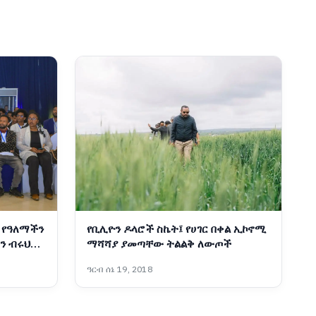
 የዓለማችን
የቢሊዮን ዶላሮች ስኬት፤ የሀገር በቀል ኢኮኖሚ
ን ብሩህ
ማሻሻያ ያመጣቸው ትልልቅ ለውጦች
ዓርብ ሰኔ 19, 2018