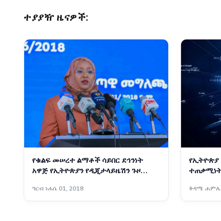
ተያያዥ ዜናዎች:
የቁልፍ መሠረተ ልማቶች ሳይበር ደኅንነት
የኢትዮጵያ 
አዋጅ የኢትዮጵያን የዲጂታላይዜሽን ጉዞ
ተጠቃሚነት
ደኅንነትን ለማረጋገጥ ወሳኝ ነው፡- ኢንሳ
ዓርብ ነሐሴ 01, 2018
ቅዳሜ ሐምሌ 