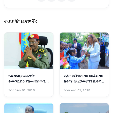
ተያያዥ ዜናዎች:
የመከላከያ ሠራዊት
ዶ/ር መቅደስ ዳባ በባሕርዳር
ፋውንዴሽን ያስመዘገበውን
ከተማ የአረጋውያንን ቤትና
ለውጥ ማጠናከር ይገባል -
የትምህርት ቤት ግንባታ
ዓርብ ነሐሴ 01, 2018
ዓርብ ነሐሴ 01, 2018
ፊልድ ማርሻል ብርሃኑ ጁላ
አስጀመሩ