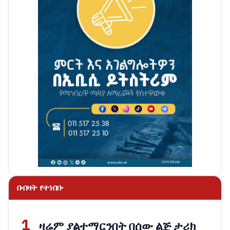
በብዛት የተነበቡ
1
ዛሬም ያልተማርንበት በሰው ልጅ ታሪክ