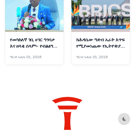
የመካከለኛ ገቢ ሀገር ግንባታ
ከሕዳሴው ግድብ አራት እጥፍ
እና ዘላቂ ሰላም፡- የብልፅግና
የሚያመነጨው የኢትዮጵያ
ፓርቲ የቀጣይ አምስት
አዲሱ ግዙፍ የኃይል አብዮት
ዓርብ ነሐሴ 01, 2018
ዓርብ ነሐሴ 01, 2018
ዓመታት ስትራቴጂካዊ
አቅጣጫዎች
Dark