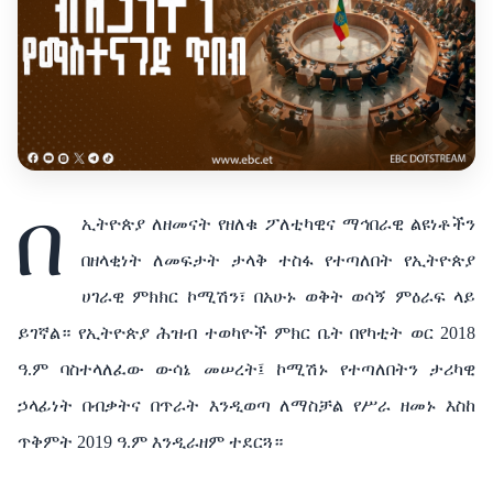
በ
ኢትዮጵያ ለዘመናት የዘለቁ ፖለቲካዊና ማኅበራዊ ልዩነቶችን
በዘላቂነት ለመፍታት ታላቅ ተስፋ የተጣለበት የኢትዮጵያ
ሀገራዊ ምክክር ኮሚሽን፣ በአሁኑ ወቅት ወሳኝ ምዕራፍ ላይ
ይገኛል። የኢትዮጵያ ሕዝብ ተወካዮች ምክር ቤት በየካቲት ወር 2018
ዓ.ም ባስተላለፈው ውሳኔ መሠረት፤ ኮሚሽኑ የተጣለበትን ታሪካዊ
ኃላፊነት በብቃትና በጥራት እንዲወጣ ለማስቻል የሥራ ዘመኑ እስከ
ጥቅምት 2019 ዓ.ም እንዲራዘም ተደርጓ።