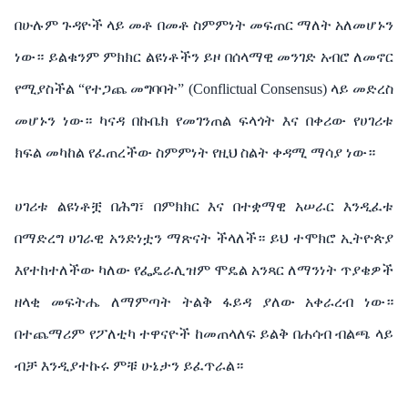
በሁሉም ጉዳዮች ላይ መቶ በመቶ ስምምነት መፍጠር ማለት አለመሆኑን
ነው። ይልቁንም ምክክር ልዩነቶችን ይዞ በሰላማዊ መንገድ አብሮ ለመኖር
የሚያስችል “የተጋጨ መግባባት” (Conflictual Consensus) ላይ መድረስ
መሆኑን ነው። ካናዳ በኩቤክ የመገንጠል ፍላጎት እና በቀሪው የሀገሪቱ
ክፍል መካከል የፈጠረችው ስምምነት የዚህ ስልት ቀዳሚ ማሳያ ነው።
ሀገሪቱ ልዩነቶቿ በሕግ፣ በምክክር እና በተቋማዊ አሠራር እንዲፈቱ
በማድረግ ሀገራዊ አንድነቷን ማጽናት ችላለች። ይህ ተሞክሮ ኢትዮጵያ
እየተከተለችው ካለው የፌዴራሊዝም ሞዴል አንጻር ለማንነት ጥያቄዎች
ዘላቂ መፍትሔ ለማምጣት ትልቅ ፋይዳ ያለው አቀራረብ ነው።
በተጨማሪም የፖለቲካ ተዋናዮች ከመጠላለፍ ይልቅ በሐሳብ ብልጫ ላይ
ብቻ እንዲያተኩሩ ምቹ ሁኔታን ይፈጥራል።