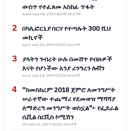
ውስጥ የተፈጸመ አስከፊ ጥፋት
ሓሙስ ነሐሴ 08, 2017
•
43391 እይታዎች
2
በካሊፎርኒያ በርሃ የተጣሉት 300 ሺህ
መኪኖች
እሑድ ነሐሴ 04, 2017
•
33473 እይታዎች
3
ያላትን ንብረት ሁሉ በመሸጥ የብዙዎች
እናት የሆነችው አንያ ሪንግረን ሎቨን
እሑድ ነሐሴ 18, 2017
•
31500 እይታዎች
4
"ከመስከረም 2018 ጀምሮ ለመንግሥት
ሠራተኛው ተጨማሪ የደመወዝ ማሻሻያ
ለማድረግ መንግሥት ወስኗል"፦ የፌደራል
ሲቪል ሰርቪስ ኮሚሽን
ሰኞ ነሐሴ 12, 2017
•
31261 እይታዎች