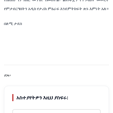
የምታደርግበትን አዲስ የታሪክ ምዕራፍ እንደምትከፍት ጽኑ እምነት አለ።
በለሚ ታደሰ
ያጋሩ፡
አስተያየትዎን እዚህ ያስፍሩ: