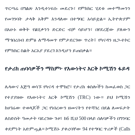
ጥርጣሬ በግልጽ እንዲተነፍሱ መደረጉ፣ የምክክር ሂደቱ መተማመንን
የመገንባት ታላቅ አቅም እንዳለው በተግባር አሳይቷል። ኢትዮጵያም
በአሁኑ ወቅት የልሂቃንን ድርድር ብቻ ሳይሆን፣ በየደረጃው ያለውን
ማኅበረሰብ ድምፅ ለማዳመጥ የምታደርገው ጥረት፤ የካናዳን ዜጋ-ተኮር
የምክክር ስልት አርአያ ያደረገ እንዲሆን ይጠበቃል።
የታሪክ ጠባሳዎችን ማከም፦ የእውነትና እርቅ ኮሚሽን ፋይዳ
ሌላውና እጅግ ወሳኙ የካናዳ ተሞክሮ፣ የታሪክ ቁስሎችን ከመፈወስ ጋር
የተያያዘው የእውነትና እርቅ ኮሚሽን (TRC) ነው። ይህ ኮሚሽን
ከሀገሬው ተወላጆች ጋር የነበረውን ዘመናትን የተሻገረ በደል ለመፍታት
ለስድስት ዓመታት ባደረገው ጉዞ፣ ከ6 ሺህ 500 በላይ ሰለባዎችን በግንባር
ቀደምነት አድምጧል። ኮሚሽኑ ያቀረባቸው 94 የተግባር ጥሪዎች (Calls