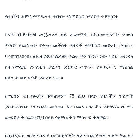
የዜጎችን ድምፅ የማዳመጥ ጥበብ፦ የስፓይሰር ኮሚሽን ትምህርት
ካናዳ በ1990ዎቹ መጀመሪያ ላይ ለገጠማት የሕገ-መንግሥት ቀውስ
ምላሽ ለመስጠት የተጠቀመችበት የዜጎች የምክክር መድረክ (Spicer
Commission) ለኢትዮጵያ ሌላው ትልቅ ትምህርት ነው። ይህ መድረክ
ከተለምዷዊ የፖለቲካ ልሂቃን ድርድር ወጥቶ፣ የውይይቱን ማዕከል
በቀጥታ ወደ ዜጎች ያወረደ ነበር።
ኮሚሽኑ ቴክኖሎጂን በመጠቀም 75 ሺህ በላይ የዜጎችን ጥሪዎች
ያስተናገደበት ነፃ የስልክ መስመር እና በመላ ሀገራችን የተካሄዱ የቡድን
ውይይቶች ከ400 ሺህ በላይ ጎልማሶችን ማሳተፍ ችለዋል።
በዚህ ሂደት ውስጥ ዜጎች በፖለቲከኞች ላይ የነበራቸውን ጥልቅ ቅሬታና