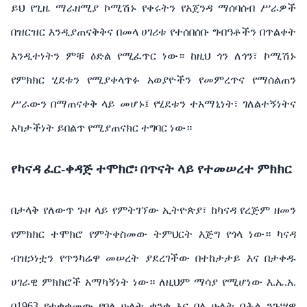
ይህ የጊዜ ማራዘሚያ ኮሚሽኑ የቀሩትን የአጀንዳ ማሰባሰብ ሥራዎች
በዝርዝር እንዲያጠናቅቅና በመላ ሀገሪቱ የተሰበሰቡ ግብዓቶችን በጥልቀት
እንዲተነትን ምቹ ዕድል የሚፈጥር ነው። ከዚህ ጎን ለጎን፣ ኮሚሽኑ
የምክክር ሂደቱን የሚያቀላጥፉ አወያዮችን የመምረጥና የማሰልጠን
ሥራውን በማጠናቀቅ ላይ መሆኑ፤ የሂደቱን ተአማኒነት፣ ገለልተኝነትና
አካታችነት ይበልጥ የሚያጠናክር ተግባር ነው።
የካናዳ ፈር-ቀዳጅ ተሞክሮ፡ በጥናት ላይ የተመሠረተ ምክክር
በታላቅ የለውጥ ጉዞ ላይ የምትገኘው ኢትዮጵያ፣ ከካናዳ የረጅም ዘመን
የምክክር ተሞክሮ የምትቀስመው ትምህርት እጅግ የጎላ ነው። ካናዳ
ብዝኃነቷን የጥንካሬዋ መሠረት ያደረገችው በተከታታይ እና በታቀዱ
ሀገራዊ ምክክሮች አማካኝነት ነው። ለዚህም ማሳያ የሚሆነው እ.ኤ.አ.
በ1963 የተቋቋመው የባለ ሁለት ቋንቋ እና ባለ ሁለት ባሕል ንጉሣዊ