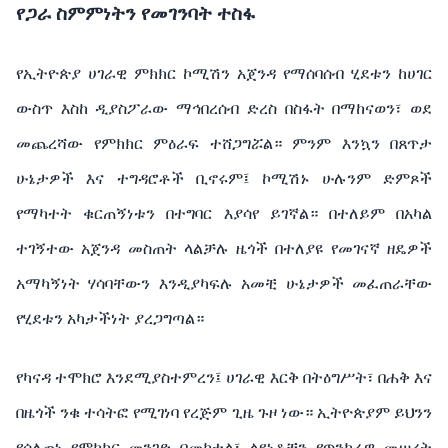
የጋራ ስምምነትን የመገንባት ተስፋ
የኢትዮጵያ ሀገራዊ ምክክር ኮሚሽን አጀንዳ የማሰባሰብ ሂደቱን ከሀገር
ውስጥ እስከ ዲያስፖራው ማኅበረሰብ ድረስ በስፋት በማከናወን፣ ወደ
መጨረሻው የምክክር ምዕራፍ ተሸጋግሯል። ምንም እንኳን በጸጥታ
ሁኔታዎች እና ተግዳሮቶች ቢኖሩም፤ ኮሚሽኑ ሁሉንም ድምጾች
የማካተት ቁርጠኝነቱን በተግባር እያሳየ ይገኛል። በተለይም በአካል
ተገኝተው አጀንዳ መስጠት ላልቻሉ ዜጎች በተለያዩ የመገናኛ ዘዴዎች
አማካኝነት ሃሳባቸውን እንዲያካፍሉ አመቺ ሁኔታዎች መፈጠራቸው
የሂደቱን አካታችነት ያረጋግጣል።
የካናዳ ተሞክሮ እንደሚያስተምረን፤ ሀገራዊ እርቅ በትዕግሥት፣ በሐቅ እና
በዜጎች ንቁ ተሳትፎ የሚገነባ የረጅም ጊዜ ጉዞ ነው። ኢትዮጵያም ይህንን
የሰለጠነ የምክክር መንገድ በመከተል፣ ልዩነቶቿን የጥንካሬዋ መሠረት