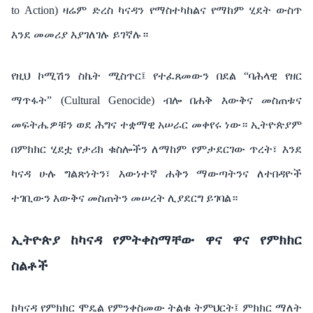
to Action) ዛሬም ድረስ ካናዳን የማስተካከልና የማከም ሂደት ውስጥ
እንደ መመሪያ እያገለገሉ ይገኛሉ።
የዚህ ኮሚሽን ስኬት ሚስጥር፤ የተፈጸመውን በደል “ባሕላዊ የዘር
ማጥፋት” (Cultural Genocide) ብሎ በሐቅ እውቅና መስጠቱና
መፍትሔዎቹን ወደ ሕግና ተቋማዊ አሠራር መቀየሩ ነው። ኢትዮጵያም
በምክክር ሂደቷ የታሪክ ቁስሎችን ለማከም የምታደርገው ጥረት፣ እንደ
ካናዳ ሁሉ ግልጽነትን፣ እውነተኛ ሐቅን ማውጣትንና ለተበዳዮች
ተገቢውን እውቅና መስጠትን መሠረት ሊያደርግ ይገባል።
ኢትዮጵያ ከካናዳ የምትቀስማቸው ዋና ዋና የምክክር
ስልቶች
ከካናዳ የምክክር ሞዴል የምንቀስመው ትልቁ ትምህርት፤ ምክክር ማለት