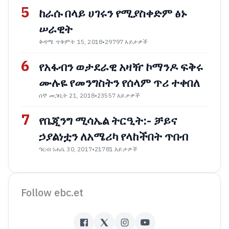
5
ከራሱ በላይ ሀገሩን የሚያስቀድም ፅኑ
ሠራዊት
ቅዳሜ ጥቅምት 15, 2018
•
29797 እይታዎች
6
የአፋብን ወታደራዊ አዛዥ ኮማንዶ ፍቅሩ
ሙሉዬ የመንግስትን የሰላም ጥሪ ተቀበለ
ሰኞ መጋቢት 21, 2018
•
23557 እይታዎች
7
የቤጂንግ ሚሳኤል ትርዒት:- ቻይና
ኃያልነቷን ለአሜሪካ የላከችበት ጥበብ
ዓርብ ነሐሴ 30, 2017
•
21781 እይታዎች
Follow ebc.et