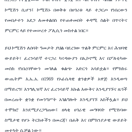
ኮሚሽን ሲሆን፤ ኮሚሽኑ በወቅቱ በሀገሪቱ ላይ ተጋርጦ የነበረውን
የመበታተን አደጋ ለመቀልበስ የተጠቀመበት ቀዳሚ ስልት በጥናትና
ምርምር ላይ የተመሠረተ ፖሊሲን መከተል ነበር።
ይህ ኮሚሽን ለሰባት ዓመታት ያህል ባደረገው ጥልቅ ምርምር እና ሕዝባዊ
ውይይት፣ ፈረንሳይኛ ተናጋሪ ካናዳውያን በኢኮኖሚ እና በፖለቲካው
መስክ የነበረባቸውን መገለል ቁልጭ አድርጎ አሳይቷል። የምክክሩ
ውጤትም እ.ኤ.አ. በ1969 የኦፊሴላዊ ቋንቋዎች አዋጅ እንዲወጣ
በማድረግ፣ እንግሊዝኛ እና ፈረንሳይኛ እኩል እውቅና እንዲያገኙና ዜጎች
በመረጡት ቋንቋ የመንግሥት አገልግሎት እንዲያገኙ አስችሏል። ይህ
ተሞክሮ እንደሚያረጋግጠው፤ ዘላቂ ሀገራዊ መግባባት የሚገነባው
ስሜታዊ የሆኑ ትርክቶችን በመረጃ፣ በሐቅ እና በምክንያታዊ ውይይት
መተካት ሲቻል ነው።