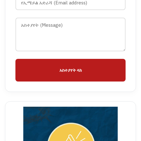
አስተያየት ላክ