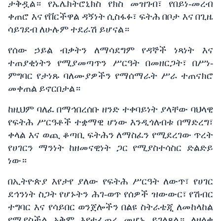
ታቅዷል።
የኤሌክትሮኒክስ
የክስ
መዝገብ፣
የበይነ
-
መረብ
ቀጠሮ እና
የቨርችዋል
ዳኝነት
ሲስፋፉ፣
ፍትሕ
በቦታ እና
በጊዜ
ሳይገደብ
ለሁሉም
ተደራሽ
ይሆናል።
የሰው
ኃይል
ብቃትን
ለማሳደግም
የዳኞች
ነጻነት እና
ተጠያቂነትን
የሚያመጣጥን
ሥርዓት
በመዘርጋት፣
በሥነ
-
ምግባር
የታነጹ
ባለሙያዎችን
የማሰማራት
ሥራ
ተጠናክሮ
መቀጠል
ይኖርበታል።
ከዚህም
ባለፈ
በማኅበረሰቡ
ዘንድ
ተቀባይነት
ያላቸው
ባህላዊ
የፍትሕ
ሥርዓቶች
ተቋማዊ
ሆነው
እንዲጎለብቱ
በማድረግ፣
ቀላል እና
ወጪ
ቆጣቢ
ፍትሕን
ለማስፈን
የሚደረገው
ጥረት
የሀገርን
ማንነት
ከዘመናዊነት
ጋር
የሚያስተሳስር
ድልድይ
ነው።
በኢትዮጵያ
እየታየ
ያለው
የፍትሕ
ሥርዓት
ለውጥ፣
የሀገር
ደኅንነት
ስጋት
የሆኑትን
ሕገ-ወጥ
የሰዎች
ዝውውር፣
የሽብር
ተግባር እና
የሳይበር
ወንጀሎችን
በልዩ
ስትራቴጂ
ለመከላከል
የሚያስችል
አቅም
እየተፈጠረ
መሆኑ ይገለጻል።
ለዘላቂ