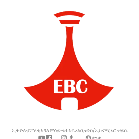
ኢትዮጵያ
ፖለቲካ
ዓለም
ሳይ-ቴክ
አፍሪካ
ቢዝነስ/ኢኮኖሚ
ኑሮ-ዘይቤ
ቋንቋ