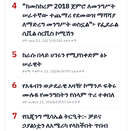
4
"ከመስከረም 2018 ጀምሮ ለመንግሥት
ሠራተኛው ተጨማሪ የደመወዝ ማሻሻያ
ለማድረግ መንግሥት ወስኗል"፦ የፌደራል
ሲቪል ሰርቪስ ኮሚሽን
ሰኞ ነሐሴ 12, 2017
•
31261 እይታዎች
5
ከራሱ በላይ ሀገሩን የሚያስቀድም ፅኑ
ሠራዊት
ቅዳሜ ጥቅምት 15, 2018
•
29797 እይታዎች
6
የአፋብን ወታደራዊ አዛዥ ኮማንዶ ፍቅሩ
ሙሉዬ የመንግስትን የሰላም ጥሪ ተቀበለ
ሰኞ መጋቢት 21, 2018
•
23557 እይታዎች
7
የቤጂንግ ሚሳኤል ትርዒት:- ቻይና
ኃያልነቷን ለአሜሪካ የላከችበት ጥበብ