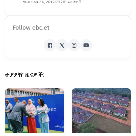
ዓርብ ነሐሴ 30, 2017
•
21781 እይታዎች
Follow ebc.et
ተያያዥ ዜናዎች: