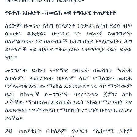
የፍትሕ እኩልነት -
ከመርሕ
ወደ
ተግባራዊ
ተጠያቂነት
ለረጅም
ዘመናት
የሕግ
የበላይነት
በንድፈ
-
ሐሳብ
ደረጃ
ብቻ
ሲጠቀስ
ቆይቷል።
በተግባር
ግን
ከፍተኛ
የመንግሥት
ባለሥልጣናት እና
ባለሀብቶች
ከሕግ
በላይ
የሚሆኑበት፣
ሕግ
ደካማዎች ላይ
ብቻ
የምትሠራበት
አዝማሚያ
ጎልቶ
ይታይ
ነበር።
መንግሥት
ይህንን
ተቋማዊ
ስብራት
በመሻገር
“
ፍትሕ
ለሁሉም፣
ተጠያቂነት
በሁሉም
ላይ
”
የሚለውን
መርሕ
የፖለቲካዊ
እሳቤው
ማዕከል
አድርጎታል።
ዛሬ
ላይ
ማንኛውም
ዜጋ፣
ከከፍተኛ
የመንግሥት
ባለሥልጣን
ጀምሮ
እስከ
ታችኛው ማኅበረሰብ ድረስ
በሕግ
ፊት
እኩል
የሚታይበት እና
ለፈጸመው
ጥፋት
መልስ
የሚሰጥበት
ሥርዓት
በተግባር
እየታየ
ይገኛል።
ይህ
ተጠያቂነት
በተለይም
የሀገርን
የኢኮኖሚ
አቅም