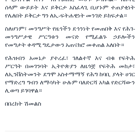
ሰላም
ውይይት እና
ይቅርታ
አስፈላጊ
ቢሆኑም
ተጠያቂነት
የሌለበት
ይቅርታ
ግን
ለኢ
-
ፍትሐዊነት
መንገድ
ይከፍታል።
ስለሆነም፣
መንግሥት
የዜጎችን
ደኅንነት
የመጠበቅ እና
የሕገ
-
መንግሥታዊ
ሥርዓቱን
መናድ
የሚፈልጉ
ኃይሎችን
የመግታት
ቀዳሚ
ግዴታውን
አጠናክሮ
መቀጠል አለበት።
የሕዝብን
አመኔታ
ያተረፈ፣
ገለልተኛ እና
ብቁ
የፍትሕ
ሥርዓት
በመገንባት
ኢትዮጵያን
ለዜጎቿ
የፍትሕ
መከታ፣
ለኢንቨስትመንት
ደግሞ
አስተማማኝ
የሕግ
ከባቢ
ያላት
ሀገር
የማድረግ
ግብን
ለማሳካት
ሁሉም
ባለድርሻ
አካል
የድርሻውን
ሊወጣ
ይገባዋል።
በበረከት ሽመልስ