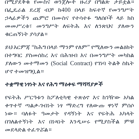
በሚያደቅቁ
የሙስና
ወንጀሎች
ዙሪያ
በግልጽ
ታይቷል።
በፌዴራል
ደረጃ
ብቻ
ከ
400
በላይ
ከፍተኛ
የመንግሥት
ኃላፊዎችን
ጨምሮ
በሙስና
የተሳተፉ
ግለሰቦች
ላይ
ክስ
መመሥረቱ፣
መንግሥት
ለፍትሕ እና
ለንጽህና
ያለውን
ቁርጠኝነት
ያሳያል።
ይህ
እርምጃ
“
ከሕግ
በላይ
ማንም
የለም
”
የሚለውን
መልዕክት
በተግባር
ያስመሰከረ እና
በሕዝብ እና
በመንግሥት
መካከል
ያለውን
መተማመን
(Social Contract)
የገነባ
ትልቅ
ስኬት
ሆኖ
ተመዝግቧል።
ተቋማዊ
ነፃነት እና
የሕግ
ማዕቀፍ
ማሻሻያዎች
የፍትሕ
ሥርዓቱን
ከፖለቲካዊ
ተጽዕኖ እና
ከገዥው
አካል
ቀጥተኛ
ጣልቃ
-
ገብነት
ነፃ
ማድረግ
የለውጡ
ዋነኛ
ምሰሶ
ነው።
ባለፉት
ዓመታት
የዳኝነት እና
የፍትሕ
አካላት
በገለልተኝነት እና
በነጻነት
እንዲሠሩ
የሚያስችል
ምቹ
መደላድል
ተፈጥሯል።