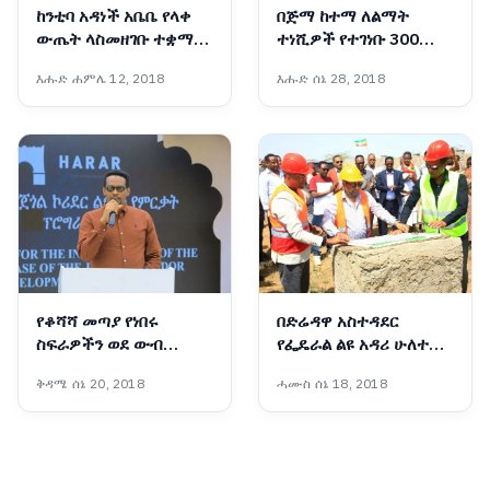
ከንቲባ አዳነች አቤቤ የላቀ
በጅማ ከተማ ለልማት
ውጤት ላስመዘገቡ ተቋማት
ተነሺዎች የተገነቡ 300
ዕውቅና ሰጡ
የቁጠባ መኖሪያ ቤቶች
እሑድ ሐምሌ 12, 2018
እሑድ ሰኔ 28, 2018
ለተጠቃሚዎች ተላለፉ
የቆሻሻ መጣያ የነበሩ
በድሬዳዋ አስተዳደር
ስፍራዎችን ወደ ውብ
የፌዴራል ልዩ አዳሪ ሁለተኛ
መዝናኛነት መቀየር ተችሏል
ደረጃ ትምህርት ቤት ግንባታ
ቅዳሜ ሰኔ 20, 2018
ሓሙስ ሰኔ 18, 2018
- ርዕሰ መስተዳድር ኦርዲን
ተጀመረ
በድሪ