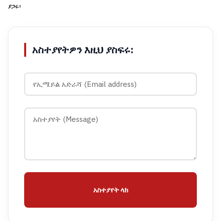
ያጋሩ፡
አስተያየትዎን እዚህ ያስፍሩ:
አስተያየት ላክ