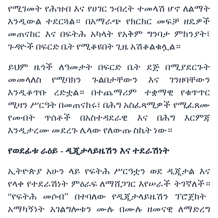
የሚገመት
የሕዝብ እና
የሀገር
ንብረት
ተመላሽ
ሆኖ
ለልማት
እንዲውል
ተደርጓል። በአማራጭ
የክርክር
መፍቻ
ዘዴዎች
መጠናከር እና
በፍትሕ
አካላት
የአቅም
ግንባታ
ምክንያት፣
ጉዳዮች
በፍርድ
ቤት
የሚቆዩበት
ጊዜ
አሽቆልቁሏል።
ይህም
ዜጎች
ለዓመታት
በፍርድ
ቤት
ደጅ
በሚያደርጉት
መመላለስ
የሚባክን
ጉልበታቸውን እና
ገንዘባቸውን
እንዲቆጥቡ
ረድቷል።
በተጨማሪም ተቋማዊ
የቁጥጥር
ሚዛን
ሥርዓት
በመጠናከሩ፣
በሕግ
አስፈጻሚዎች
የሚፈጸሙ
የመብት
ጥሰቶች
በአስተዳደራዊ እና
በሕግ
እርምጃ
እንዲታረሙ
መደረጉ
ሌላው
የለውጡ
ስኬት
ነው።
የወደፊቱ
ራዕይ -
ዲጂታላይዜሽን እና
ተደራሽነት
ኢትዮጵያ
አሁን
ላይ
የፍትሕ
ሥርዓቷን
ወደ
ዲጂታል እና
የላቀ
የተደራሽነት
ምዕራፍ
ለማሸጋገር
እየሠራች ትገኛለች።
“
የፍትሕ
መሶብ
”
በተባለው
የዲጂታላይዜሽን
ፕሮጀክት
አማካኝነት
አገልግሎቱን
ሙሉ
በሙሉ
ዘመናዊ
ለማድረግ