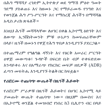
በሕግ
ማሻሻያ
ረገድም
ኢትዮጵያ
ወደ
ግማሽ
ምዕተ
ዓመት
ገደማ
ያስቆጠሩ እና
ከዘመኑ
ጋር
የማይራመዱ
የንግድ እና
የወንጀል ሕግ ሥነ-ሥርዓት እና የማስረጃ ሕጎችን
በማሻሻል
አዲስ
ታሪክ
ጽፋለች።
እነዚህ
ሕጎች መሻሻላቸው
ለሀገር
በቀል
ኢኮኖሚ
ዕድገት እና
ለውጭ
ኢንቨስትመንት
ምቹ
ሁኔታን
ከመፍጠራቸውም
በላይ፣
ዜጎች
ዘመኑን
የዋጀ
የሕግ
ጥበቃ
እንዲያገኙ
ያደርጋል።
በተጨማሪም
የግልግል
ዳኝነት እና
የዕርቅ
አሠራር
ሥርዓት
ዐዋጅ
መውጣቱ፣
ጉዳዮች
በፍርድ
ቤት
ብቻ
ተቀፍድደው
እንዳይቀሩ እና
በአማራጭ
የክርክር
መፍቻ
ዘዴዎች
(ADR)
ፈጣን
መፍትሔ
እንዲያገኙ
ትልቅ
በር
ከፍቷል።
የሪፎርሙ
ተጨባጭ
ውጤቶች
በዜጎች
ሕይወት
የሪፎርም
ሥራዎቹ
በዜጎች
ሕይወትና
በሀገር
ኢኮኖሚ
ላይ
ያመጡት
ውጤት
ተጨባጭ
ነው።
በዚህም
በሙስና እና
በኢኮኖሚ
ወንጀል
ተመዝብሮ
የነበረ
ከ
3
ቢሊዮን
ብር
በላይ