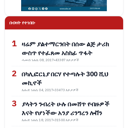
በብዛት የተነበቡ
1
ዛሬም ያልተማርንበት በሰው ልጅ ታሪክ
ውስጥ የተፈጸመ አስከፊ ጥፋት
ሓሙስ ነሐሴ 08, 2017
•
43387 እይታዎች
2
በካሊፎርኒያ በርሃ የተጣሉት 300 ሺህ
መኪኖች
እሑድ ነሐሴ 04, 2017
•
33473 እይታዎች
3
ያላትን ንብረት ሁሉ በመሸጥ የብዙዎች
እናት የሆነችው አንያ ሪንግረን ሎቨን
እሑድ ነሐሴ 18, 2017
•
31500 እይታዎች