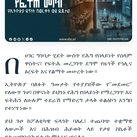
በ
ሀገር
ግንባታ
ሂደት
ውስጥ
የሕግ
የበላይነት
የሰላም
ዋስትና፣
የፍትሕ
መረጋገጥ
ደግሞ
የዜጎች
የኅሊና
ዕረፍት አና
የልማት
መሠረት
ነው።
ኢትዮጵያ
ባለፉት
ዓመታት
የተያያዘችው
የ
"
መደመር
"
የለውጥ
ጉዞ፣
በዋናነት
ይህንኑ
የሕግ
የበላይነት
የማረጋገጥ እና
ፍትሕን
ለሁሉም
ተደራሽ
የማድረግ
ታላቅ
ተልዕኮን
አንግቦ
የተነሣ
ነው።
ይህ
ጉዞ
ከፖለቲካዊ
ፍላጎት
ባለፈ፣
ተጨባጭ
ተቋማዊ
ለውጦች እና
በሕዝብ
ሕይወት
ላይ
የታዩ
ስኬቶች
የተመዘገቡበት
የታሪክ
ምዕራፍ
ሆኗል።