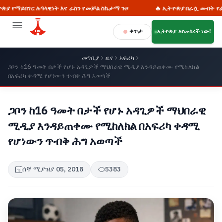
በገር ሉዓላዊነት እና ራስን የመቻል ስኬታማ ጉዞ
🔥 ኢትዮጵያ በራሷ መብት የፈቃድ ጠያቂ
ቀጥታ
ኢትዮጵያ እየመከረች ነው!
መግቢያ
ዜና
አፍሪካ
ጋቦን ከ16 ዓመት በታች የሆኑ አዳጊዎች ማህበራዊ ሚዲያ እንዳይጠቀሙ የሚከለክል
በአፍሪካ ቀዳሚ የሆነውን ጥብቅ ሕግ አወጣች
ጋቦን ከ16 ዓመት በታች የሆኑ አዳጊዎች ማህበራዊ
ሚዲያ እንዳይጠቀሙ የሚከለክል በአፍሪካ ቀዳሚ
የሆነውን ጥብቅ ሕግ አወጣች
ሰኞ ሚያዝያ 05, 2018
5383