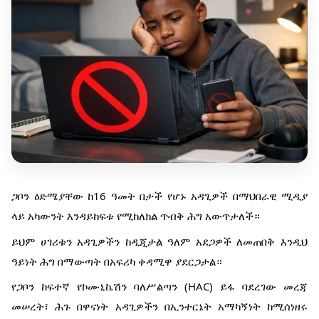
ጋቦን ዕድሜያቸው ከ16 ዓመት በታች የሆኑ አዳጊዎች በማህበራዊ ሚዲያ
ላይ አካውንት እንዳይከፍቱ የሚከለክል ጥብቅ ሕግ አውጥታለች።
ይህም ሀገሪቱን አዳጊዎችን ከዲጂታል ዓለም አደጋዎች ለመጠበቅ እንዲህ
ዓይነት ሕግ በማውጣት በአፍሪካ ቀዳሚዋ ያደርጋታል።
የጋቦን ከፍተኛ የኮሙኒኬሽን ባለሥልጣን (HAC) ይፋ ባደረገው መረጃ
መሠረት፣ ሕጉ በዋናነት አዳጊዎችን በኢንተርኔት አማካኝነት ከሚሰነዘሩ