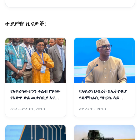
ተያያዥ ዜናዎች:
የአፍሪካውያንን ቀልብ የገዛው
የአፍሪካ ህብረት በኢትዮጵያ
የአድዋ ድል መታሰቢያ እና
የዴሞክራሲ ግስጋሴ ላይ ሙሉ
ትውልድ ተሻጋሪ የልማት
እምነት አለው!፦ አምባሳደር
ረቡዕ ሐምሌ 01, 2018
ሰኞ ሰኔ 15, 2018
ሥራዎች
ባንኮሌ አዶዬ