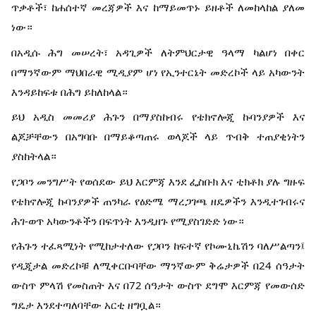
ጥቃቶች፣ ከሐሰተኛ መረጃዎች እና ከማይመጥኑ ይዘቶች ለመከላከል ያለመ
ነው።
በአዲሱ ሕግ መሠረት፣ አዳጊዎች ለትምህርታዊ ዓላማ ካልሆነ በቀር
በማንኛውም ማህበራዊ ሚዲያም ሆነ የኢንተርኔት መድረኮች ላይ አካውንት
እንዳይከፍቱ በሕግ ይከለከላል።
ይህ አዲስ መመሪያ ሕጉን በማያስከብሩ የቴክኖሎጂ ኩባንያዎች እና
ልጆቻቸውን በአግባቡ በማይቆጣጠሩ ወላጆች ላይ ጥብቅ ተጠያቂነትን
ያስከትላል።
የጋቦን መንግሥት የወሰደው ይህ እርምጃ እንደ ፌስቡክ እና ቲክቶክ ያሉ ግዙፍ
የቴክኖሎጂ ኩባንያዎች ጠንካራ የዕድሜ ማረጋገጫ ዘዴዎችን እንዲተገብሩና
ሕገ-ወጥ አካውንቶችን በፍጥነት እንዲዘጉ የሚያስገድድ ነው።
የሕጉን ተፈጻሚነት የሚከታተለው የጋቦን ከፍተኛ የኮሙኒኬሽን ባለሥልጣን፤
የዲጂታል መድረኮቹ ለሚቀርቡባቸው ማንኛውም ቅሬታዎች በ24 ሰዓታት
ውስጥ ምላሽ የመስጠት እና በ72 ሰዓታት ውስጥ ደግሞ እርምጃ የመውሰድ
ግዴታ እንደተጣለባቸው አርቲ ዘግቧል።