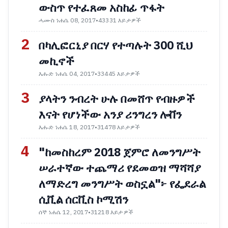
ውስጥ የተፈጸመ አስከፊ ጥፋት
ሓሙስ ነሐሴ 08, 2017
•
43331 እይታዎች
2
በካሊፎርኒያ በርሃ የተጣሉት 300 ሺህ
መኪኖች
እሑድ ነሐሴ 04, 2017
•
33445 እይታዎች
3
ያላትን ንብረት ሁሉ በመሸጥ የብዙዎች
እናት የሆነችው አንያ ሪንግረን ሎቨን
እሑድ ነሐሴ 18, 2017
•
31478 እይታዎች
4
"ከመስከረም 2018 ጀምሮ ለመንግሥት
ሠራተኛው ተጨማሪ የደመወዝ ማሻሻያ
ለማድረግ መንግሥት ወስኗል"፦ የፌደራል
ሲቪል ሰርቪስ ኮሚሽን
ሰኞ ነሐሴ 12, 2017
•
31218 እይታዎች