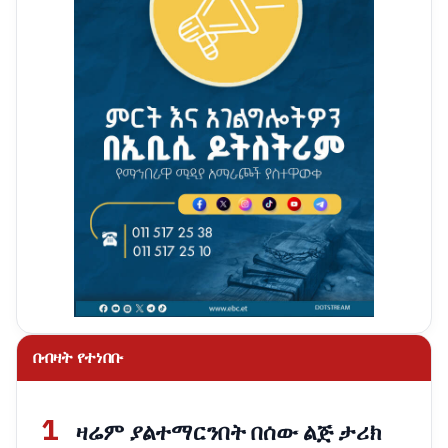
በብዛት የተነበቡ
1
ዛሬም ያልተማርንበት በሰው ልጅ ታሪክ