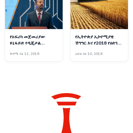
የአፍሪካ መጀመሪያው
የኢትዮጵያ ኢኮኖሚያዊ
ዩኒፋይድ የዲጂታል
ሽግግር እና የ2018 የዕድገት
አገልግሎት መተግበሪያ
ትንበያ
ቅዳሜ ሰኔ 13, 2018
ረቡዕ ሰኔ 10, 2018
‘መሶብ’ ወደ ሞባይል ስልኮች
ተሸጋግሯል፡- ጠቅላይ
ሚኒስትር ዐቢይ አሕመድ
(ዶ/ር)