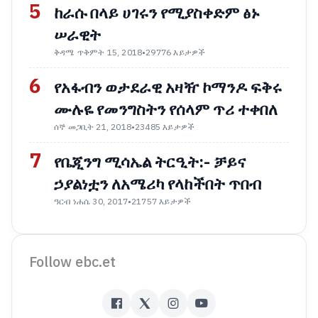
5
ከራሱ በላይ ሀገሩን የሚያስቀድም ፅኑ
ሠራዊት
ቅዳሜ ጥቅምት 15, 2018
•
29776 እይታዎች
6
የአፋብን ወታደራዊ አዛዥ ኮማንዶ ፍቅሩ
ሙሉዬ የመንግስትን የሰላም ጥሪ ተቀበለ
ሰኞ መጋቢት 21, 2018
•
23485 እይታዎች
7
የቤጂንግ ሚሳኤል ትርዒት:- ቻይና
ኃያልነቷን ለአሜሪካ የላከችበት ጥበብ
ዓርብ ነሐሴ 30, 2017
•
21757 እይታዎች
Follow ebc.et