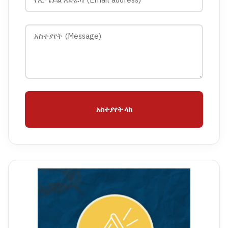
አስተያየት ላክ