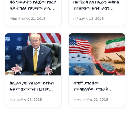
46 ዓመታትን የፈጀው የበረሃ
በአሜሪካ እና በኢራን መካከል
ላይ ትግል፤ የቻይናው ታላቁ
የተለኮሰው እሳት ራስን
አረንጓዴ ግንብ አስገራሚ
ወደመግታት እንዲሸጋገር
ማክሰኞ ሐምሌ 21, 2018
ሰኞ ሐምሌ 13, 2018
ስኬት
ዓለም አቀፍ ተቋማት ጠየቁ
ከኢራን ጋር የነበረው የተኩስ
ዳግም ያገረሸው
አቁም ስምምነት ቢያበቃም
የመካከለኛው ምስራቅ
አሜሪካ ከኢራን ጋር
ውጥረት
ዓርብ ሐምሌ 03, 2018
ሓሙስ ሐምሌ 02, 2018
ትወያያለች፦ ፕሬዝዳንት
ትራምፕ