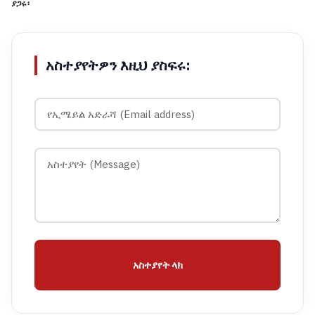
ያጋሩ፡
አስተያየትዎን እዚህ ያስፍሩ:
አስተያየት ላክ