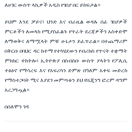
ለሀገር ውስጥ ላኪዎች አዲስ የገበያ በር ይከፍታል።
ይህም እንደ ቻይና፣ ህንድ እና ብራዚል ወዳሉ ሰፊ ገበያዎች
ምርቶችን ለመላክ የሚያስፈልጉ የጥራት ደረጃዎችን አስቀድሞ
ለማወቅና ለማሟላት ምቹ ሁኔታን ይፈጥራል። በተጨማሪም
በቅርቡ በባህር ዳር ከተማ የተካሄደውን የብሪክስ የጥናት ተቋማት
ምክክር ተከትሎ፣ ኢትዮጵያ በስብስቡ ውስጥ ያላትን የፖሊሲ
ተፅዕኖ የማሳረፍ እና የአፍሪካን ድምጽ በዓለም አቀፍ መድረክ
የማስተጋባት ሚና እያደገ መምጣቱን ይህ የቤጂንግ ፎረም ዳግም
አረጋግጧል።
በሰለሞን ገዳ