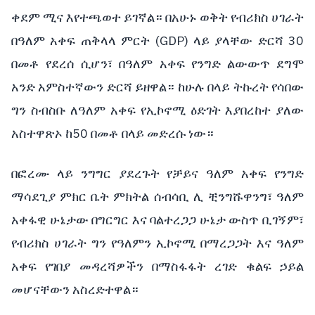
ቀደም ሚና እየተጫወተ ይገኛል። በአሁኑ ወቅት የብሪክስ ሀገራት
በዓለም አቀፍ ጠቅላላ ምርት (GDP) ላይ ያላቸው ድርሻ 30
በመቶ የደረሰ ሲሆን፣ በዓለም አቀፍ የንግድ ልውውጥ ደግሞ
አንድ አምስተኛውን ድርሻ ይዘዋል። ከሁሉ በላይ ትኩረት የሳበው
ግን ስብስቡ ለዓለም አቀፍ የኢኮኖሚ ዕድገት እያበረከተ ያለው
አስተዋጽኦ ከ50 በመቶ በላይ መድረሱ ነው።
በፎረሙ ላይ ንግግር ያደረጉት የቻይና ዓለም አቀፍ የንግድ
ማሳደጊያ ምክር ቤት ምክትል ሰብሳቢ ሊ ቺንግሹዋንግ፣ ዓለም
አቀፋዊ ሁኔታው በግርግር እና ባልተረጋጋ ሁኔታ ውስጥ ቢገኝም፣
የብሪክስ ሀገራት ግን የዓለምን ኢኮኖሚ በማረጋጋት እና ዓለም
አቀፍ የገበያ መዳረሻዎችን በማስፋፋት ረገድ ቁልፍ ኃይል
መሆናቸውን አስረድተዋል።