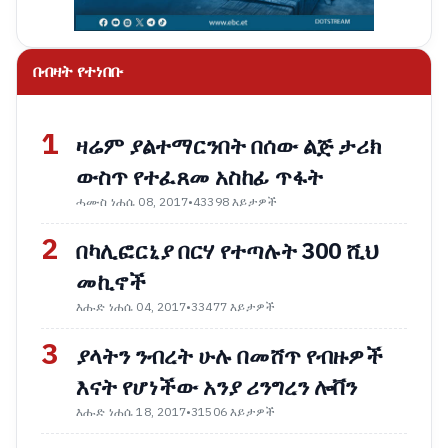
በብዛት የተነበቡ
1
ዛሬም ያልተማርንበት በሰው ልጅ ታሪክ
ውስጥ የተፈጸመ አስከፊ ጥፋት
ሓሙስ ነሐሴ 08, 2017
•
43398 እይታዎች
2
በካሊፎርኒያ በርሃ የተጣሉት 300 ሺህ
መኪኖች
እሑድ ነሐሴ 04, 2017
•
33477 እይታዎች
3
ያላትን ንብረት ሁሉ በመሸጥ የብዙዎች
እናት የሆነችው አንያ ሪንግረን ሎቨን
እሑድ ነሐሴ 18, 2017
•
31506 እይታዎች