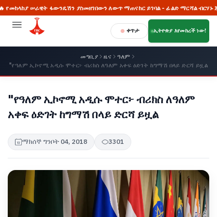
ከያ ሠራዊት ፋውንዴሽን ያስመዘገበውን ለውጥ ማጠናከር ይገባል - ፊልድ ማርሻል ብርሃኑ ጁላ
ቀጥታ
ኢትዮጵያ እየመከረች ነው!
መግቢያ
ዜና
ዓለም
"የዓለም ኢኮኖሚ አዲሱ ሞተር፦ ብሪክስ ለዓለም አቀፍ ዕድገት ከግማሽ በላይ ድርሻ ይዟል
"የዓለም ኢኮኖሚ አዲሱ ሞተር፦ ብሪክስ ለዓለም
አቀፍ ዕድገት ከግማሽ በላይ ድርሻ ይዟል
ማክሰኞ ግንቦት 04, 2018
3301