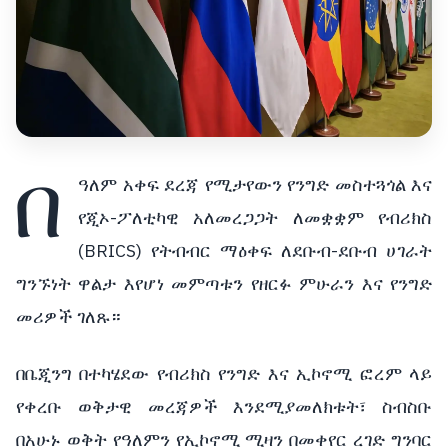
በ
ዓለም አቀፍ ደረጃ የሚታየውን የንግድ መስተጓጎል እና
የጂኦ-ፖለቲካዊ አለመረጋጋት ለመቋቋም የብሪክስ
(BRICS) የትብብር ማዕቀፍ ለደቡብ-ደቡብ ሀገራት
ግንኙነት ዋልታ እየሆነ መምጣቱን የዘርፉ ምሁራን እና የንግድ
መሪዎች ገለጹ።
በቤጂንግ በተካሄደው የብሪክስ የንግድ እና ኢኮኖሚ ፎረም ላይ
የቀረቡ ወቅታዊ መረጃዎች እንደሚያመለክቱት፣ ስብስቡ
በአሁኑ ወቅት የዓለምን የኢኮኖሚ ሚዛን በመቀየር ረገድ ግንባር