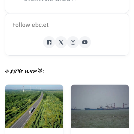
Follow ebc.et
ተያያዥ ዜናዎች: