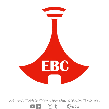
ኢትዮጵያ
ፖለቲካ
ዓለም
ሳይ-ቴክ
አፍሪካ
ቢዝነስ/ኢኮኖሚ
ኑሮ-ዘይቤ
ቋንቋ