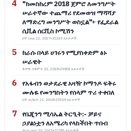
4
"ከመስከረም 2018 ጀምሮ ለመንግሥት
ሠራተኛው ተጨማሪ የደመወዝ ማሻሻያ
ለማድረግ መንግሥት ወስኗል"፦ የፌደራል
ሲቪል ሰርቪስ ኮሚሽን
ሰኞ ነሐሴ 12, 2017
•
31265 እይታዎች
5
ከራሱ በላይ ሀገሩን የሚያስቀድም ፅኑ
ሠራዊት
ቅዳሜ ጥቅምት 15, 2018
•
29801 እይታዎች
6
የአፋብን ወታደራዊ አዛዥ ኮማንዶ ፍቅሩ
ሙሉዬ የመንግስትን የሰላም ጥሪ ተቀበለ
ሰኞ መጋቢት 21, 2018
•
23569 እይታዎች
7
የቤጂንግ ሚሳኤል ትርዒት:- ቻይና
ኃያልነቷን ለአሜሪካ የላከችበት ጥበብ
ዓርብ ነሐሴ 30, 2017
•
21785 እይታዎች