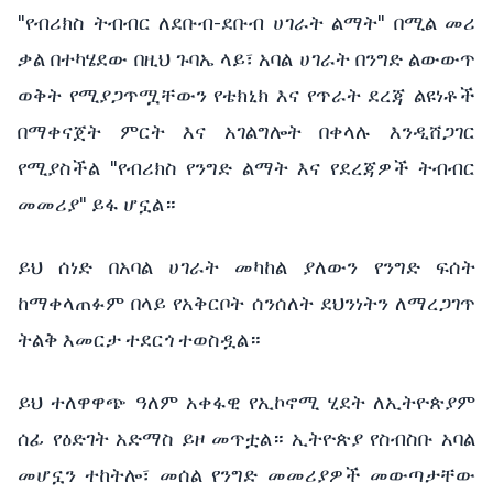
"የብሪክስ ትብብር ለደቡብ-ደቡብ ሀገራት ልማት" በሚል መሪ
ቃል በተካሄደው በዚህ ጉባኤ ላይ፣ አባል ሀገራት በንግድ ልውውጥ
ወቅት የሚያጋጥሟቸውን የቴክኒክ እና የጥራት ደረጃ ልዩነቶች
በማቀናጀት ምርት እና አገልግሎት በቀላሉ እንዲሸጋገር
የሚያስችል "የብሪክስ የንግድ ልማት እና የደረጃዎች ትብብር
መመሪያ" ይፋ ሆኗል።
ይህ ሰነድ በአባል ሀገራት መካከል ያለውን የንግድ ፍሰት
ከማቀላጠፉም በላይ የአቅርቦት ሰንሰለት ደህንነትን ለማረጋገጥ
ትልቅ እመርታ ተደርጎ ተወስዷል።
ይህ ተለዋዋጭ ዓለም አቀፋዊ የኢኮኖሚ ሂደት ለኢትዮጵያም
ሰፊ የዕድገት አድማስ ይዞ መጥቷል። ኢትዮጵያ የስብስቡ አባል
መሆኗን ተከትሎ፣ መሰል የንግድ መመሪያዎች መውጣታቸው