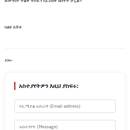
ለመግባት ትልቅ ተስፋን የፈነጠቀ ክስተት ሆኗል።
በልዩ እሸቱ
ያጋሩ፡
አስተያየትዎን እዚህ ያስፍሩ: