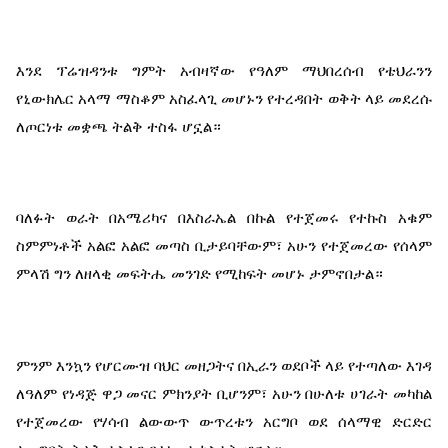
እንደ ፕሬዝዳንቱ ግምት አብዛኛው የዓለም ማህበረሰብ የቴህራንን 
የኒውክሌር አላማ ማስቆም አስፈላጊ መሆኑን የተረዳበት ወቅት ላይ መደረሱ 
ለጦርነቱ መቋጫ ትልቅ ተስፋ ሆኗል።
ባለፉት ወራት በአሜሪካና በእስራኤል በኩል የተጀመሩ የተኩስ አቁም 
ስምምነቶች አልፎ አልፎ መጣስ ቢታይባቸውም፣ አሁን የተጀመረው የሰላም 
ምላሽ ግን ለዘላቂ መፍትሔ መንገድ የሚከፍት መሆኑ ታምኖበታል።
ምንም እንኳን የሆርሙዝ ባህር መዘጋትና በኢራን ወደቦች ላይ የተጣለው እገዳ 
ለዓለም የነዳጅ ዋጋ መናር ምክንያት ቢሆንም፣ አሁን በሁለቱ ሀገራት መካከል 
የተጀመረው የሃሳብ ልውውጥ ውጥረቱን አርግቦ ወደ ሰላማዊ ድርድር 