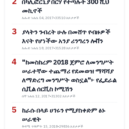
2
በካሊፎርኒያ በርሃ የተጣሉት 300 ሺህ
መኪኖች
እሑድ ነሐሴ 04, 2017
•
33510 እይታዎች
3
ያላትን ንብረት ሁሉ በመሸጥ የብዙዎች
እናት የሆነችው አንያ ሪንግረን ሎቨን
እሑድ ነሐሴ 18, 2017
•
31528 እይታዎች
4
"ከመስከረም 2018 ጀምሮ ለመንግሥት
ሠራተኛው ተጨማሪ የደመወዝ ማሻሻያ
ለማድረግ መንግሥት ወስኗል"፦ የፌደራል
ሲቪል ሰርቪስ ኮሚሽን
ሰኞ ነሐሴ 12, 2017
•
31302 እይታዎች
5
ከራሱ በላይ ሀገሩን የሚያስቀድም ፅኑ
ሠራዊት
ቅዳሜ ጥቅምት 15, 2018
•
29836 እይታዎች