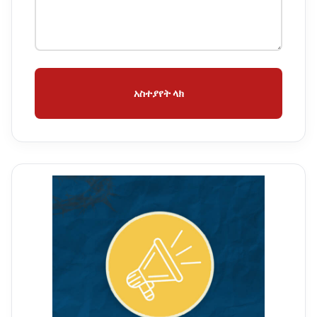
አስተያየት ላክ