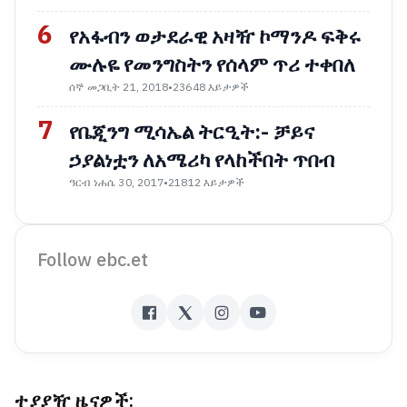
6
የአፋብን ወታደራዊ አዛዥ ኮማንዶ ፍቅሩ
ሙሉዬ የመንግስትን የሰላም ጥሪ ተቀበለ
ሰኞ መጋቢት 21, 2018
•
23648 እይታዎች
7
የቤጂንግ ሚሳኤል ትርዒት:- ቻይና
ኃያልነቷን ለአሜሪካ የላከችበት ጥበብ
ዓርብ ነሐሴ 30, 2017
•
21812 እይታዎች
Follow ebc.et
ተያያዥ ዜናዎች: