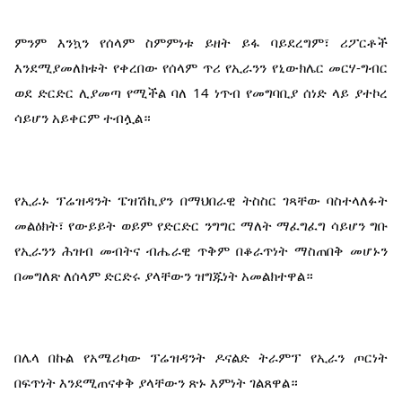
ምንም እንኳን የሰላም ስምምነቱ ይዘት ይፋ ባይደረግም፣ ሪፖርቶች 
እንደሚያመለክቱት የቀረበው የሰላም ጥሪ የኢራንን የኒውክሌር መርሃ-ግብር 
ወደ ድርድር ሊያመጣ የሚችል ባለ 14 ነጥብ የመግባቢያ ሰነድ ላይ ያተኮረ 
ሳይሆን አይቀርም ተብሏል።
የኢራኑ ፕሬዝዳንት ፔዝሽኪያን በማህበራዊ ትስስር ገጻቸው ባስተላለፉት 
መልዕክት፣ የውይይት ወይም የድርድር ንግግር ማለት ማፈግፈግ ሳይሆን ግቡ 
የኢራንን ሕዝብ መብትና ብሔራዊ ጥቅም በቆራጥነት ማስጠበቅ መሆኑን 
በመግለጽ ለሰላም ድርድሩ ያላቸውን ዝግጁነት አመልክተዋል።
በሌላ በኩል የአሜሪካው ፕሬዝዳንት ዶናልድ ትራምፕ የኢራን ጦርነት 
በፍጥነት እንደሚጠናቀቅ ያላቸውን ጽኑ እምነት ገልጸዋል።