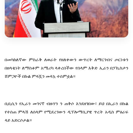
በመካከለኛው ምስራቅ ለወራት የዘለቀውን ውጥረት ለማርገብና ጦርነቱን 
በዘላቂነት ለማስቆም አሜሪካ ላቀረበችው የሰላም እቅድ ኢራን በፓኪስታን 
ሸምጋዮች በኩል ምላሿን መላኳ ተሰምቷል።
ቢቢሲን የኢራን መገናኛ ብዙሃን ን ጠቅሶ እንደዘገበው፣ ይህ በኢራን በኩል 
የተሰጠ ምላሽ ለሰላም የሚደረገውን ዲፕሎማሲያዊ ጥረት አዲስ ምዕራፍ 
ላይ አድርሶታል።