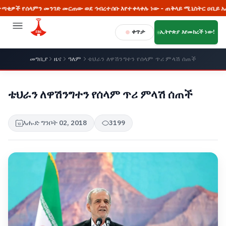
ምን መንገድ መርጠው ወደ ኅብረተሰቡ እየተቀላቀሉ ነው - ጠቅላይ ሚኒስትር ዐቢይ አሕመድ (ዶ/ር
ቀጥታ
ኢትዮጵያ እየመከረች ነው!
መግቢያ
ዜና
ዓለም
ቴህራን ለዋሽንግተን የሰላም ጥሪ ምላሽ ሰጠች
ቴህራን ለዋሽንግተን የሰላም ጥሪ ምላሽ ሰጠች
እሑድ ግንቦት 02, 2018
3199