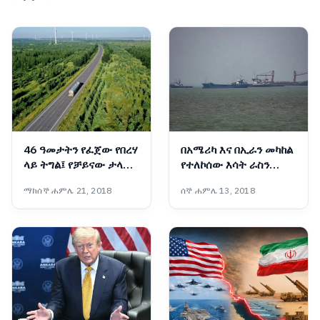
46 ዓመታትን የፈጀው የበረሃ
በአሜሪካ እና በኢራን መካከል
ላይ ትግል፤ የቻይናው ታላቁ
የተለኮሰው እሳት ራስን
አረንጓዴ ግንብ አስገራሚ
ወደመግታት እንዲሸጋገር
ማክሰኞ ሐምሌ 21, 2018
ሰኞ ሐምሌ 13, 2018
ስኬት
ዓለም አቀፍ ተቋማት ጠየቁ