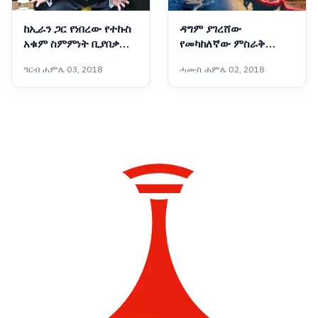
ከኢራን ጋር የነበረው የተኩስ
ዳግም ያገረሸው
አቁም ስምምነት ቢያበቃም
የመካከለኛው ምስራቅ
አሜሪካ ከኢራን ጋር
ውጥረት
ዓርብ ሐምሌ 03, 2018
ሓሙስ ሐምሌ 02, 2018
ትወያያለች፦ ፕሬዝዳንት
ትራምፕ