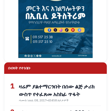
በብዛት የተነበቡ
1
ዛሬም ያልተማርንበት በሰው ልጅ ታሪክ
ውስጥ የተፈጸመ አስከፊ ጥፋት
ሓሙስ ነሐሴ 08, 2017
•
43458 እይታዎች