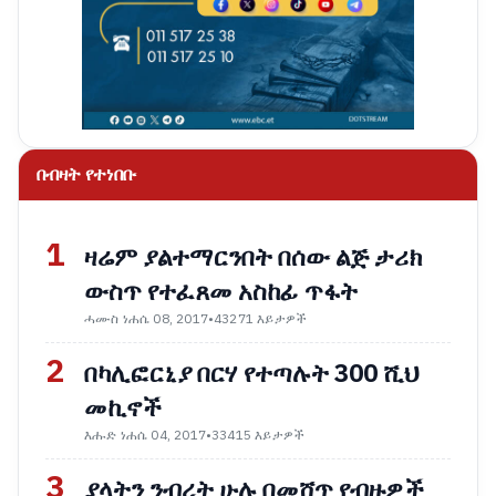
በብዛት የተነበቡ
1
ዛሬም ያልተማርንበት በሰው ልጅ ታሪክ
ውስጥ የተፈጸመ አስከፊ ጥፋት
ሓሙስ ነሐሴ 08, 2017
•
43271 እይታዎች
2
በካሊፎርኒያ በርሃ የተጣሉት 300 ሺህ
መኪኖች
እሑድ ነሐሴ 04, 2017
•
33415 እይታዎች
3
ያላትን ንብረት ሁሉ በመሸጥ የብዙዎች