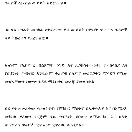
ጉዳዮች ላይ ሰፊ ውይይት አድርገዋል።
በሁለቱ ሀገራት መካከል የተደረገው ይህ ውይይት በሦስት ዋና ዋና ጉዳዮች 
ላይ ትኩረቱን ያደረገ ነበር።
እነሱም የኢኮኖሚ ብልጽግና፣ ንግድ እና ኢንቨስትመንት፤ የመከላከያ እና 
የደህንነት ትብብር እንዲሁም ቀጠናዊ ሰላምና መረጋጋትን ማሳደግ የሚሉ 
መሆናቸውን የውጭ ጉዳይ ሚኒስቴር መረጃ ያመላክታል።
ይህ የተመሠረተው የሁለትዮሽ የምክክር ማዕቀፍ በኢትዮጵያ እና በአሜሪካ 
መካከል ያለውን የረጅም ጊዜ ግንኙነት ይበልጥ ለማጠናከር እና ዘላቂ 
ለማድረግ ከፍተኛ ሚና እንደሚኖረው ይጠበቃል።