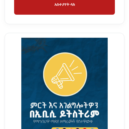
አስተያየት ላክ