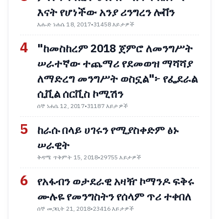
እናት የሆነችው አንያ ሪንግረን ሎቨን
እሑድ ነሐሴ 18, 2017
•
31458 እይታዎች
4
"ከመስከረም 2018 ጀምሮ ለመንግሥት
ሠራተኛው ተጨማሪ የደመወዝ ማሻሻያ
ለማድረግ መንግሥት ወስኗል"፦ የፌደራል
ሲቪል ሰርቪስ ኮሚሽን
ሰኞ ነሐሴ 12, 2017
•
31187 እይታዎች
5
ከራሱ በላይ ሀገሩን የሚያስቀድም ፅኑ
ሠራዊት
ቅዳሜ ጥቅምት 15, 2018
•
29755 እይታዎች
6
የአፋብን ወታደራዊ አዛዥ ኮማንዶ ፍቅሩ
ሙሉዬ የመንግስትን የሰላም ጥሪ ተቀበለ
ሰኞ መጋቢት 21, 2018
•
23416 እይታዎች