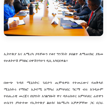
ኢትዮጵያ እና አሜሪካ ያላቸውን የቆየ ግንኙነት ይበልጥ ለማጠናከር ያለመ 
የሁለትዮሽ ምክክር በዋሽንግተን ዲሲ አካሂደዋል።
በውጭ ጉዳይ ሚኒስትር ጌዴዮን ጢሞቴዎስ የተመራውና የጠቅላይ 
ሚኒስትሩ የማክሮ ኢኮኖሚ አማካሪ አምባሳደር ግርማ ብሩ እንዲሁም 
የብሔራዊ መረጃና ደህንነት አገልግሎት ዋና ዳይሬክተር አምባሳደር ሬድዋን 
ሁሴንን ያካተተው የኢትዮጵያ ልዑክ፣ ከአሜሪካ አቻዎቻቸው ጋር በጋራ 