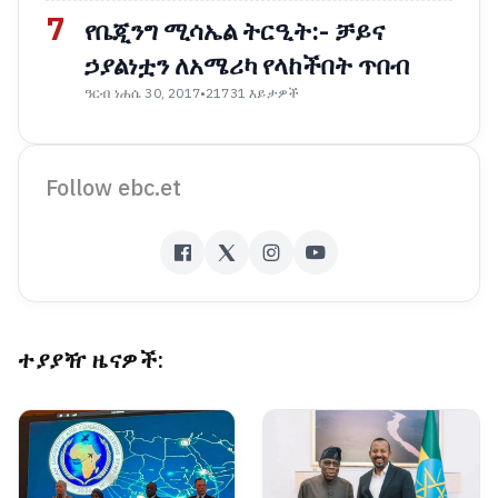
7
የቤጂንግ ሚሳኤል ትርዒት:- ቻይና
ኃያልነቷን ለአሜሪካ የላከችበት ጥበብ
ዓርብ ነሐሴ 30, 2017
•
21731 እይታዎች
Follow ebc.et
ተያያዥ ዜናዎች: