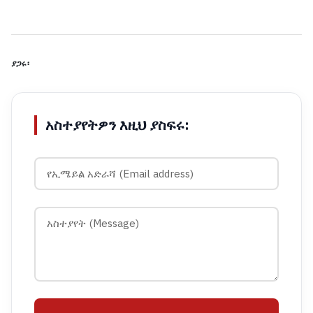
ያጋሩ፡
አስተያየትዎን እዚህ ያስፍሩ: