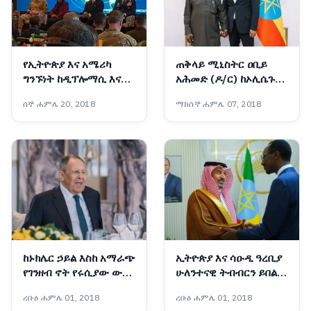
የኢትዮጵያ እና አሜሪካ
ጠቅላይ ሚኒስትር ዐቢይ
ግንኙነት ከዲፕሎማሲ እና
አሕመድ (ዶ/ር) ከኦሊሴጉን
በወታደራዊ ትብብር ወደ
ኦባሳንጆ ጋር ተወያዩ
ሰኞ ሐምሌ 20, 2018
ማክሰኞ ሐምሌ 07, 2018
ስትራቴጂያዊ አጋርነት
እየተሸጋገረ ነው - አምባሳደር
ኤርቪን ማሲንጋ
ከኑክሌር ኃይል እስከ አማራጭ
ኢትዮጵያ እና ሳዑዲ ዓረቢያ
የገንዘብ ኖት የሩሲያው ውጭ
ሁለንተናዊ ትብብርን ይበልጥ
ጉዳይ ሚኒስትር በአዲስ አበባ
ማጠናከር በሚቻልበት ሁኔታ
ረቡዕ ሐምሌ 01, 2018
ረቡዕ ሐምሌ 01, 2018
ለምን ተገኙ?
ላይ መከሩ