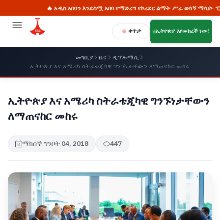
🔥 አዲስ አበባን እንደስሟ አበባ የማድረግ የኮሪደር ልማት ሥራ ወሳኝ ማሳያ፦ ፒያሳ
ቀጥታ
ኢትዮጵያ እየመከረች ነው!
መግቢያ
ዜና
ዲፕሎማሲ
ኢትዮጵያ እና አሜሪካ ስትራቴጂካዊ ግንኙነታቸውን ለማጠናከር መከሩ
ኢትዮጵያ እና አሜሪካ ስትራቴጂካዊ ግንኙነታቸውን
ለማጠናከር መከሩ
ማክሰኞ ግንቦት 04, 2018
447