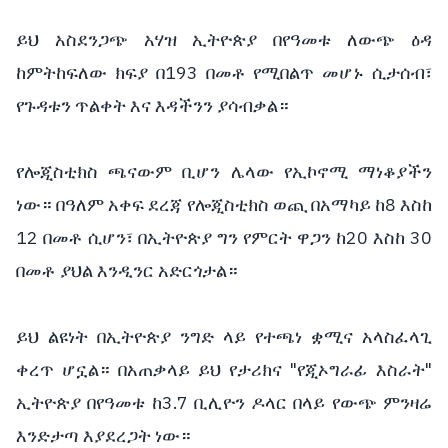
ይህ አስደንጋጭ አሃዝ ኢትዮጵያ በየዓመቱ ለውጭ ዕዳ
ከምትከፍለው ክፍያ በ193 በመቶ የሚበልጥ መሆኑ ሲታሰብ፣
የጉዳቱን ጥልቀት እና እዳችንን ያሳብቃል።
የሎጂስቲክስ ጫናውም ቢሆን ሌላው የኢኮኖሚ ማነቆያችን
ነው። በዓለም አቀፍ ደረጃ የሎጂስቲክስ ወጪ በአማካይ ከ8 እስከ
12 በመቶ ሲሆን፣ በኢትዮጵያ ግን የምርት ዋጋን ከ20 እስከ 30
በመቶ ያህል እንዲንር አድርጎታል።
ይህ ልዩነት በኢትዮጵያ ንግድ ላይ የተጫነ ቋሚና አላስፈላጊ
ቀረጥ ሆኗል። በአጠቃላይ ይህ የታሪክና "የጂኦግራፊ እስራት"
ኢትዮጵያ በየዓመቱ ከ3.7 ቢሊዮን ዶላር በላይ የውጭ ምንዛሬ
እንድታጣ እያደረጋት ነው።