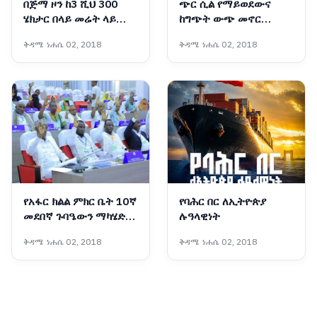
በጅማ ዞን ከ3 ሺህ 300
ጭር ሲል የማይወደውና
ሄክታር በላይ መሬት ላይ
ከግጭት ውጭ መኖር
የሱፍ ምርት በኩታ ገጠም
የማይችለው ሕገ ወጡ
ቅዳሜ ነሐሴ 02, 2018
ቅዳሜ ነሐሴ 02, 2018
እየለማ ነው
የሕወሓት ቡድን ማንነት
የአፋር ክልል ምክር ቤት 10ኛ
የባሕር በር ለኢትዮጵያ
መደበኛ ጉባዔውን ማካሄድ
ሉዓላዊነት
ጀመረ
ቅዳሜ ነሐሴ 02, 2018
ቅዳሜ ነሐሴ 02, 2018