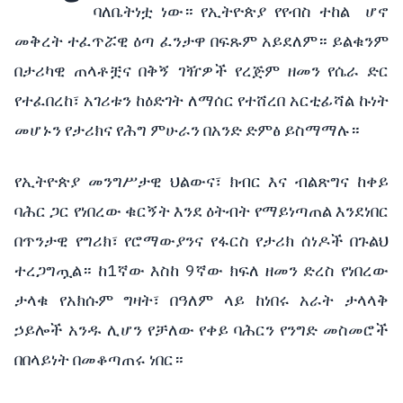
ባለቤትነቷ ነው። የኢትዮጵያ የየብስ ተከል ሆኖ
መቅረት ተፈጥሯዊ ዕጣ ፈንታዋ በፍጹም አይደለም። ይልቁንም
በታሪካዊ ጠላቶቿና በቅኝ ገዥዎች የረጅም ዘመን የሴራ ድር
የተፈበረከ፣ አገሪቱን ከዕድገት ለማሰር የተሸረበ አርቲፊሻል ኩነት
መሆኑን የታሪክና የሕግ ምሁራን በአንድ ድምፅ ይስማማሉ።
የኢትዮጵያ መንግሥታዊ ህልውና፣ ክብር እና ብልጽግና ከቀይ
ባሕር ጋር የነበረው ቁርኝት እንደ ዕትብት የማይነጣጠል እንደነበር
በጥንታዊ የግሪክ፣ የሮማውያንና የፋርስ የታሪክ ሰነዶች በጉልህ
ተረጋግጧል። ከ1ኛው እስከ 9ኛው ክፍለ ዘመን ድረስ የነበረው
ታላቁ የአክሱም ግዛት፣ በዓለም ላይ ከነበሩ አራት ታላላቅ
ኃይሎች አንዱ ሊሆን የቻለው የቀይ ባሕርን የንግድ መስመሮች
በበላይነት በመቆጣጠሩ ነበር።