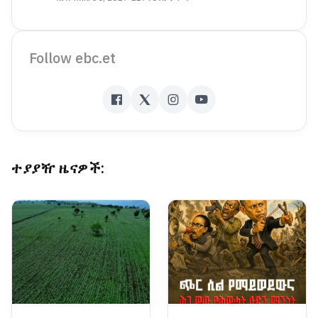
Follow ebc.et
ተያያዥ ዜናዎች: