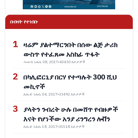
በብዛት የተነበቡ
1
ዛሬም ያልተማርንበት በሰው ልጅ ታሪክ
ውስጥ የተፈጸመ አስከፊ ጥፋት
ሓሙስ ነሐሴ 08, 2017
•
43430 እይታዎች
2
በካሊፎርኒያ በርሃ የተጣሉት 300 ሺህ
መኪኖች
እሑድ ነሐሴ 04, 2017
•
33492 እይታዎች
3
ያላትን ንብረት ሁሉ በመሸጥ የብዙዎች
እናት የሆነችው አንያ ሪንግረን ሎቨን
እሑድ ነሐሴ 18, 2017
•
31518 እይታዎች