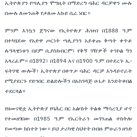
ኢትዮጵያን የጣሊያን ሞግዚት በማድረግ ባሕር ዳርቻዋን ሙሉ
በሙሉ ለመንጠቅ የታለመ እኩይ ሴራ ነበር።
ምንም እንኳን ጀግናው የኢትዮጵያ ሕዝብ በ1888 ዓ.ም
በተካሄደው የአድዋ ጦርነት ጣሊያንን አይቀጡ ቅጣት ቀጥቶ
ሉዓላዊነቱን በደም ቢያስከብርም፣ የቅኝ ገዥዎች ተንኮል ግን
አላረፈም። በ1892፣ በ1894 እና በ1900 ዓ.ም በተደረጉ ኢ-
ፍትሃዊ ውሎች፣ ኢትዮጵያ በቀጥታ ባሕር ዳርቻ እንዳይኖራት
የሚያደርጉ የድንበር ድልድሎችን በአስገዳጅ ሁኔታ እንድትቀበል
ተደርጓል።
የዘመናዊቷ ኢትዮጵያ የባሕር በር አልባነት ትልቁ ማሳረጊያ ሆኖ
የተመዘገበው በ1985 ዓ.ም የኤርትራን መገንጠል ተከትሎ
የመጣው ክስተት ነው። ይህ ታሪካዊ ስህተት በብዙ ምሁራን ዘንድ