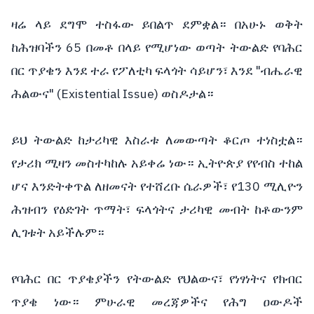
ዛሬ ላይ ደግሞ ተስፋው ይበልጥ ደምቋል። በአሁኑ ወቅት
ከሕዝባችን 65 በመቶ በላይ የሚሆነው ወጣት ትውልድ የባሕር
በር ጥያቄን እንደ ተራ የፖለቲካ ፍላጎት ሳይሆን፣ እንደ "ብሔራዊ
ሕልውና" (Existential Issue) ወስዶታል።
ይህ ትውልድ ከታሪካዊ እስራቱ ለመውጣት ቆርጦ ተነስቷል።
የታሪክ ሚዛን መስተካከሉ አይቀሬ ነው። ኢትዮጵያ የየብስ ተከል
ሆና እንድትቀጥል ለዘመናት የተሸረቡ ሴራዎች፣ የ130 ሚሊዮን
ሕዝብን የዕድገት ጥማት፣ ፍላጎትና ታሪካዊ መብት ከቶውንም
ሊገቱት አይችሉም።
የባሕር በር ጥያቄያችን የትውልድ የህልውና፣ የነፃነትና የክብር
ጥያቄ ነው። ምሁራዊ መረጃዎችና የሕግ ዐውዶች