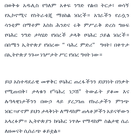
በወቅቱ አዱሊስ የዓለም አቀፍ ንግድ የልብ ትርታ፣ ወሳኝ
የኢኮኖሚና የስትራቴጂ ማዕከል ነበረች። አገራችን የራሷን
ሳንቲም በማተም እስከ ሕንድና ሩቅ ምሥራቅ ድረስ ግዙፍ
የባሕር ንግድ ታካሄድ የነበረች ታላቅ የባሕር ኃይል ነበረች።
በሰሜን ኢትዮጵያ የነበረው “ ባሕረ ምድሪ” ግዛት፣ በቀጥታ
በኢትዮጵያ ንጉሠ ነገሥታት ሥር የነበረ ግዛት ነው።
ይህ አስተዳደራዊ መዋቅር የባሕር ጠረፋችንን ደህንነት በንቃት
የሚጠብቅ፣ ታላቁን የ“ባሕረ ነጋሽ” ትውፊት ያቆመ እና
ሉዓላዊነታችንን በውኃ ላይ ያረጋገጠ የኩራታችን ምንጭ
ነበር።ሆኖም ይህን ታላቅነት ለማዳከም ጠላቶቻችን አይናቸውን
አላረፉም። ኢትዮጵያን ከባሕር ነጥሎ የማዳከም ስልታዊ ሴራ
ለዘመናት ሲሰራጭ ቆይቷል።