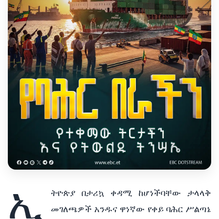
ኢ
ትዮጵያ በታሪኳ ቀዳሚ ከሆነችባቸው ታላላቅ
መገለጫዎች አንዱና ዋነኛው የቀይ ባሕር ሥልጣኔ