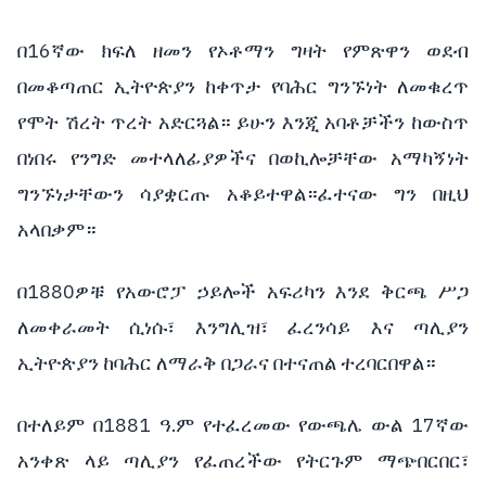
በ16ኛው ክፍለ ዘመን የኦቶማን ግዛት የምጽዋን ወደብ
በመቆጣጠር ኢትዮጵያን ከቀጥታ የባሕር ግንኙነት ለመቁረጥ
የሞት ሽረት ጥረት አድርጓል። ይሁን እንጂ አባቶቻችን ከውስጥ
በነበሩ የንግድ መተላለፊያዎችና በወኪሎቻቸው አማካኝነት
ግንኙነታቸውን ሳያቋርጡ አቆይተዋል።ፈተናው ግን በዚህ
አላበቃም።
በ1880ዎቹ የአውሮፓ ኃይሎች አፍሪካን እንደ ቅርጫ ሥጋ
ለመቀራመት ሲነሱ፣ እንግሊዝ፣ ፈረንሳይ እና ጣሊያን
ኢትዮጵያን ከባሕር ለማራቅ በጋራና በተናጠል ተረባርበዋል።
በተለይም በ1881 ዓ.ም የተፈረመው የውጫሌ ውል 17ኛው
አንቀጽ ላይ ጣሊያን የፈጠረችው የትርጉም ማጭበርበር፣