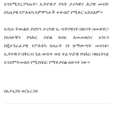
እንደሚያረጋግጡት፣ ኢትዮጵያ ያላት ታሪካዊና ሕጋዊ መብት
በጊዜያዊ የፖለቲካ ስምምነቶች ተቀብሮ የሚቀር አይደለም።
አዲሱ ትውልድ ይህንን ታሪካዊ ኢ-ፍትሃዊነት በጽናት በመቀየር፣
የአባቶቹን የባሕር ኃይል ክብር ለመመለስና አገሩን
ከጂኦግራፊያዊ የፖለቲካ እስራት ነፃ ለማውጣት መነሳቱ፣
ኢትዮጵያ በቅርብ ጊዜ ውስጥ ወደ ተፈጥሯዊ የባሕር ባለቤትነቷ
እንደምትመለስ የሚያበስር የማይታበል ዕውነት ነው።
በአዶኒያስ ወ/አረጋይ