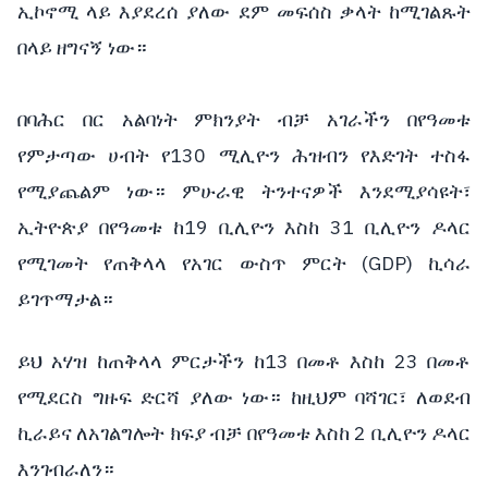
ኢኮኖሚ ላይ እያደረሰ ያለው ደም መፍሰስ ቃላት ከሚገልጹት
በላይ ዘግናኝ ነው።
በባሕር በር አልባነት ምክንያት ብቻ አገራችን በየዓመቱ
የምታጣው ሀብት የ130 ሚሊዮን ሕዝብን የእድገት ተስፋ
የሚያጨልም ነው። ምሁራዊ ትንተናዎች እንደሚያሳዩት፣
ኢትዮጵያ በየዓመቱ ከ19 ቢሊዮን እስከ 31 ቢሊዮን ዶላር
የሚገመት የጠቅላላ የአገር ውስጥ ምርት (GDP) ኪሳራ
ይገጥማታል።
ይህ አሃዝ ከጠቅላላ ምርታችን ከ13 በመቶ እስከ 23 በመቶ
የሚደርስ ግዙፍ ድርሻ ያለው ነው። ከዚህም ባሻገር፣ ለወደብ
ኪራይና ለአገልግሎት ክፍያ ብቻ በየዓመቱ እስከ 2 ቢሊዮን ዶላር
እንገብራለን።