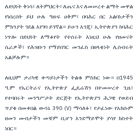
ለድህነት ቅነሳ፣ ለትምህርት፣ ለጤና እና ለመሠረተ ልማት መዋል
የነበረበት ይህ ሁሉ ግዙፍ ዐቅም፣ በባሕር በር አልባነታችን
ምክንያት ገደል እየገባ ይገኛል። ይሁን እንጂ፣ ኢትዮጵያን ከባሕር
ነጥሎ በድህነት ለማቆየት የተሰሩት እነዚህ ሁሉ የዘመናት
ሴራዎች፣ የሕዝቡን የማይበገር መንፈስ በዘላቂነት ሊሰብሩት
አልቻሉም።
ለዚህም ታሪካዊ ቀጣይነታችን ትልቁ ምስክር ነው። በ1945
ዓ.ም የኤርትራና የኢትዮጵያ ፌዴሬሽን በተመሠረተ ጊዜ፣
የተባበሩት መንግሥታት ድርጅት የኢትዮጵያን ሕጋዊ የወደብ
ጥያቄ በመቀበል ውሳኔ 390 (V) ማሳለፉ፣ የታፈነው የአክሱም
ዘመን መብታችን መቼም ቢሆን እንደማይሞት ያሳየ ክስተት
ነበር።