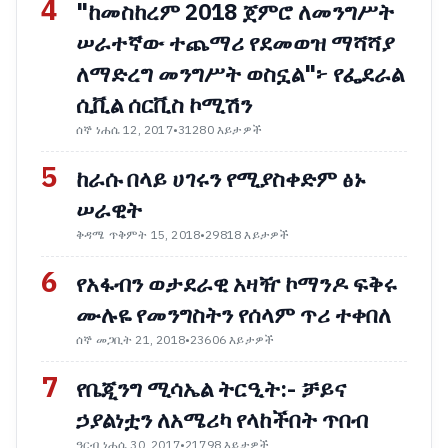
4
"ከመስከረም 2018 ጀምሮ ለመንግሥት
ሠራተኛው ተጨማሪ የደመወዝ ማሻሻያ
ለማድረግ መንግሥት ወስኗል"፦ የፌደራል
ሲቪል ሰርቪስ ኮሚሽን
ሰኞ ነሐሴ 12, 2017
•
31280 እይታዎች
5
ከራሱ በላይ ሀገሩን የሚያስቀድም ፅኑ
ሠራዊት
ቅዳሜ ጥቅምት 15, 2018
•
29818 እይታዎች
6
የአፋብን ወታደራዊ አዛዥ ኮማንዶ ፍቅሩ
ሙሉዬ የመንግስትን የሰላም ጥሪ ተቀበለ
ሰኞ መጋቢት 21, 2018
•
23606 እይታዎች
7
የቤጂንግ ሚሳኤል ትርዒት:- ቻይና
ኃያልነቷን ለአሜሪካ የላከችበት ጥበብ
ዓርብ ነሐሴ 30, 2017
•
21798 እይታዎች