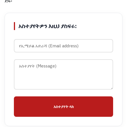
ያጋሩ፡
አስተያየትዎን እዚህ ያስፍሩ:
አስተያየት ላክ