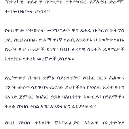
“በታሪካዊ ጠላቶች በጥንቃቄ የተቀነባበረ የፖለቲካ ድራማ”
ተብሎ በቁጭት ይነሳል።
የቀድሞው የተባበሩት መንግሥታት ዋና ጸሐፊ ቡትሮስ ቡትሮስ
ጋሊ የዚህ አስከፊ ድራማ ዋነኛ ደራሲ እንደሆኑና፣ በወቅቱ የነበሩ
የኢትዮጵያ መሪዎች ደግሞ የዚህ ታሪካዊ ስህተት ፈጻሚዎች
እንደነበሩ የታሪክ መረጃዎች ያሳያሉ።
የኢትዮጵያ ሕዝብ ድምፅ ሳይሰጥበትና የባሕር በርን ሕልውና
ግምት ውስጥ ሳይገባ የተደረገው ይህ የችኮላ ክፍፍል፣ ኢትዮጵያን
በአንድ ጀምበር ከባሕር ኃይል ባለቤትነት አውርዶ፣ በዓለማችን
ትልቋ የየብስ ተከል አገር እንድትሆን ፈርዶባታል።
የዚህ የየብስ ተከልነት ጂኦግራፊያዊ እስራት በኢትዮጵያ