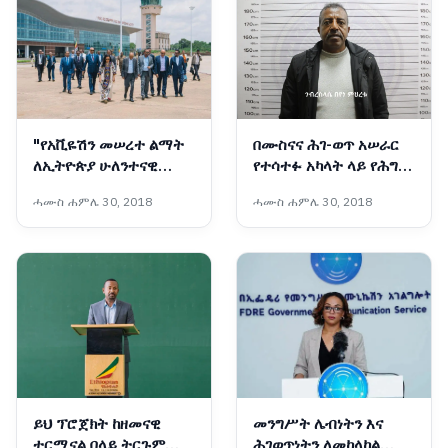
"የአቪዬሽን መሠረተ ልማት
በሙስናና ሕገ-ወጥ አሠራር
ለኢትዮጵያ ሁለንተናዊ
የተሳተፉ አካላት ላይ የሕግ
ብልፅግና ምሰሶ ነው"፦
እርምጃ ተወሰደ
ሓሙስ ሐምሌ 30, 2018
ሓሙስ ሐምሌ 30, 2018
ምክትል ጠቅላይ ሚኒስትር
ተመስገን ጥሩነህ
ይህ ፕሮጀክት ከዘመናዊ
መንግሥት ሌብነትን እና
ተርሚናል በላይ ትርጉም
ሕገወጥነትን ለመከላከል