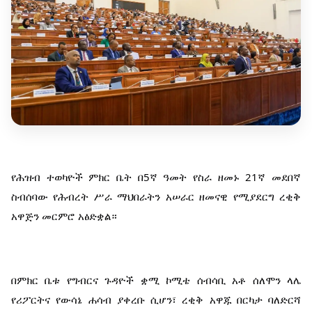
የሕዝብ ተወካዮች ምክር ቤት በ5ኛ ዓመት የስራ ዘመኑ 21ኛ መደበኛ 
ስብሰባው የሕብረት ሥራ ማህበራትን አሠራር ዘመናዊ የሚያደርግ ረቂቅ 
አዋጅን መርምሮ አፅድቋል።
በምክር ቤቱ የግብርና ጉዳዮች ቋሚ ኮሚቴ ሰብሳቢ አቶ ሰለሞን ላሌ 
የሪፖርትና የውሳኔ ሐሳብ ያቀረቡ ሲሆን፣ ረቂቅ አዋጁ በርካታ ባለድርሻ 