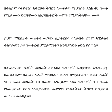
በተለይም የፋይናንስ አቅርቦት ችግርን ለመፍታት ማህበራት እስከ 40 በመቶ 
የሚሆነውን ድርሻቸውን ለኢንቨስተሮች መሸጥ የሚያስችላቸው ነው።
ይህም ማህበራቱ መሬትና መጋዘን ሲያቀርቡ፣ ባለሀብቱ ደግሞ ካፒታልና 
ቴክኖሎጂን ይዞ በመቅረብ ምርታማነትን እንዲያሳድጉ ዕድል ይሰጣል።
በተጨማሪም ሴቶች፣ ወጣቶች እና አካል ጉዳተኞች ለብቻቸው እንዲደራጁ 
ከመፍቀዱም በላይ፣ በሌሎች ማህበራት ውስጥ በሚሳተፉበት ወቅት ሴቶች 
50 በመቶ፣ ወጣቶች 10 በመቶ፣ እንዲሁም አካል ጉዳተኞች 10 በመቶ 
የአመራርነት ድርሻ እንዲኖራቸው መደንገጉ የአካታችነት ችግርን የሚቀርፍ 
መሆኑ ተመላክቷል።