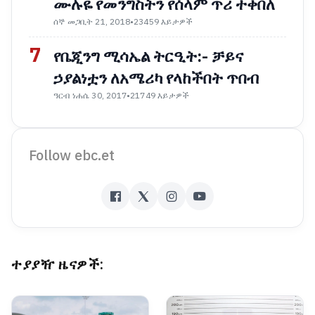
ሙሉዬ የመንግስትን የሰላም ጥሪ ተቀበለ
ሰኞ መጋቢት 21, 2018
•
23459 እይታዎች
7
የቤጂንግ ሚሳኤል ትርዒት:- ቻይና
ኃያልነቷን ለአሜሪካ የላከችበት ጥበብ
ዓርብ ነሐሴ 30, 2017
•
21749 እይታዎች
Follow ebc.et
ተያያዥ ዜናዎች: