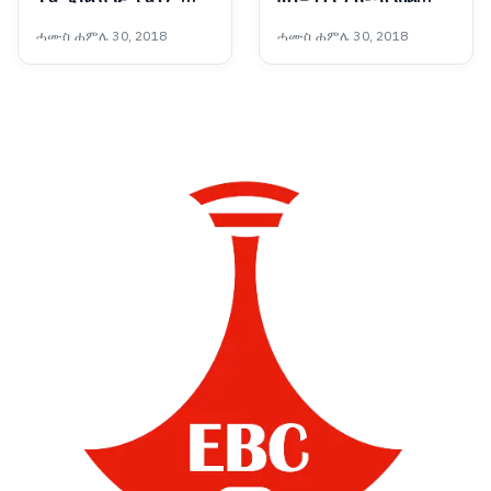
አለው - ጠቅላይ ሚኒስትር
ጠንካራ እርምጃ እየወሰደ ነው
ሓሙስ ሐምሌ 30, 2018
ሓሙስ ሐምሌ 30, 2018
ዐቢይ አሕመድ (ዶ/ር)
- የመንግሥት ኮሙኒኬሽን
አገልግሎት