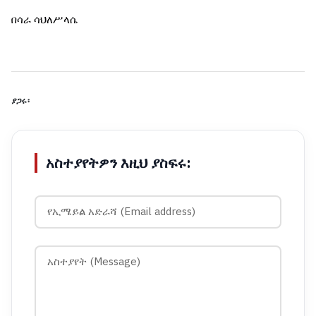
በሳራ ሳህለሥላሴ
ያጋሩ፡
አስተያየትዎን እዚህ ያስፍሩ: