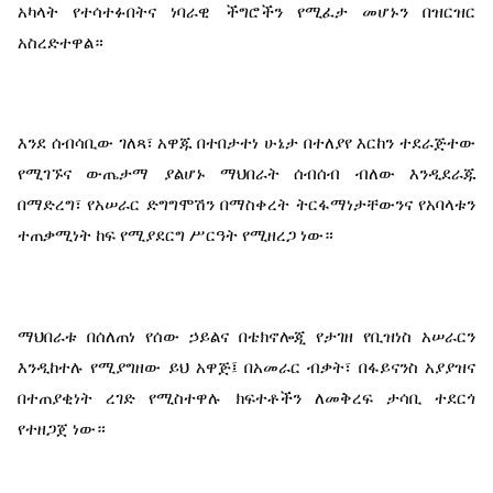
አካላት የተሳተፉበትና ነባራዊ ችግሮችን የሚፈታ መሆኑን በዝርዝር 
አስረድተዋል።
እንደ ሰብሳቢው ገለጻ፣ አዋጁ በተበታተነ ሁኔታ በተለያየ እርከን ተደራጅተው 
የሚገኙና ውጤታማ ያልሆኑ ማህበራት ሰብሰብ ብለው እንዲደራጁ 
በማድረግ፣ የአሠራር ድግግሞሽን በማስቀረት ትርፋማነታቸውንና የአባላቱን 
ተጠቃሚነት ከፍ የሚያደርግ ሥርዓት የሚዘረጋ ነው።
ማህበራቱ በሰለጠነ የሰው ኃይልና በቴክኖሎጂ የታገዘ የቢዝነስ አሠራርን 
እንዲከተሉ የሚያግዘው ይህ አዋጅ፤ በአመራር ብቃት፣ በፋይናንስ አያያዝና 
በተጠያቂነት ረገድ የሚስተዋሉ ክፍተቶችን ለመቅረፍ ታሳቢ ተደርጎ 
የተዘጋጀ ነው።