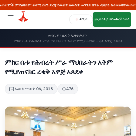
ናልባትም ቀዳሚ በሆነ ደረጃ የውስጥ ለውስጥ መንገድ በጥሩ ዲዛይን ከተሠሩባቸው ከተሞች መካከል 
ቀጥታ
ኢትዮጵያ እየመከረች ነው!
መግቢያ
ዜና
ኢትዮጵያ
ምክር ቤቱ የሕብረት ሥራ ማህበራትን አቅም የሚያጠናክር ረቂቅ አዋጅ አጸደቀ
ምክር ቤቱ የሕብረት ሥራ ማህበራትን አቅም
የሚያጠናክር ረቂቅ አዋጅ አጸደቀ
ሓሙስ ግንቦት 06, 2018
476