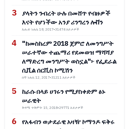
3
ያላትን ንብረት ሁሉ በመሸጥ የብዙዎች
እናት የሆነችው አንያ ሪንግረን ሎቨን
እሑድ ነሐሴ 18, 2017
•
31474 እይታዎች
4
"ከመስከረም 2018 ጀምሮ ለመንግሥት
ሠራተኛው ተጨማሪ የደመወዝ ማሻሻያ
ለማድረግ መንግሥት ወስኗል"፦ የፌደራል
ሲቪል ሰርቪስ ኮሚሽን
ሰኞ ነሐሴ 12, 2017
•
31211 እይታዎች
5
ከራሱ በላይ ሀገሩን የሚያስቀድም ፅኑ
ሠራዊት
ቅዳሜ ጥቅምት 15, 2018
•
29771 እይታዎች
6
የአፋብን ወታደራዊ አዛዥ ኮማንዶ ፍቅሩ