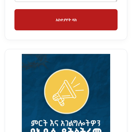
አስተያየት ላክ