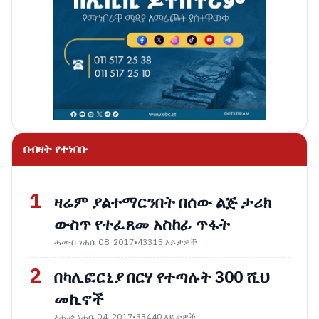
በብዛት የተነበቡ
1
ዛሬም ያልተማርንበት በሰው ልጅ ታሪክ
ውስጥ የተፈጸመ አስከፊ ጥፋት
ሓሙስ ነሐሴ 08, 2017
•
43315 እይታዎች
2
በካሊፎርኒያ በርሃ የተጣሉት 300 ሺህ
መኪኖች
እሑድ ነሐሴ 04, 2017
•
33440 እይታዎች